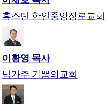
휴스턴 한인중앙장로교회
이황영 목사
남가주 기쁨의교회