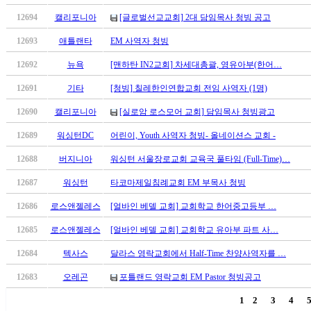
12694
캘리포니아
[글로벌선교교회] 2대 담임목사 청빙 공고
12693
애틀랜타
EM 사역자 청빙
12692
뉴욕
[맨하탄 IN2교회] 차세대총괄, 영유아부(한어…
12691
기타
[청빙] 칠레한인연합교회 전임 사역자 (1명)
12690
캘리포니아
[실로암 로스모어 교회] 담임목사 청빙광고
12689
워싱턴DC
어린이, Youth 사역자 청빙- 올네이션스 교회 -
12688
버지니아
워싱턴 서울장로교회 교육국 풀타임 (Full-Time)…
12687
워싱턴
타코마제일침례교회 EM 부목사 청빙
12686
로스앤젤레스
[얼바인 베델 교회] 교회학교 한어중고등부 …
12685
로스앤젤레스
[얼바인 베델 교회] 교회학교 유아부 파트 사…
12684
텍사스
달라스 영락교회에서 Half-Time 찬양사역자를 …
12683
오레곤
포틀랜드 영락교회 EM Pastor 청빙공고
1
2
3
4