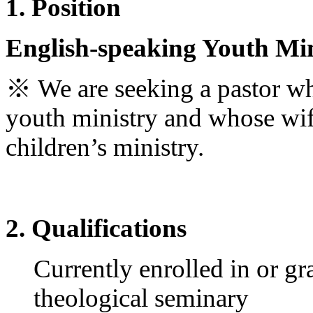
1. Position
기
미
프
English-speaking Youth Min
진
약
국
※
We are seeking a pastor wh
미
국
youth ministry and whose wife
24
시
children’s ministry.
간
대
출
2. Qualifications
Currently enrolled in or 
theological seminary