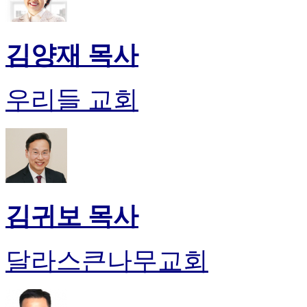
김양재 목사
우리들 교회
김귀보 목사
달라스큰나무교회