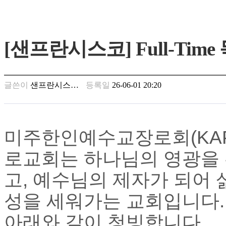
가
평
만
[샌프란시스코] Full-Tim
남
찾
기
은
글쓴이
샌프란시스…
등록일
26-06-01 20:20
꼴
링
크
밍
키
미주한인예수교장로회
(KA
넷
주
로교회는 하나님의 영광을
소
minky
고
,
예수님의 제자가 되어 
합
체
성을 세워가는 교회입니다
출
장
아래와 같이 청빙합니다
.
안