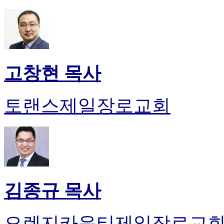
고창현 목사
토랜스제일장로교회
김종규 목사
오렌지카운티제일장로교