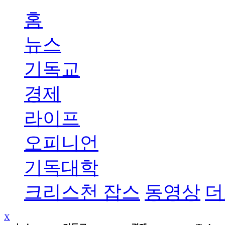
홈
뉴스
기독교
경제
라이프
오피니언
기독대학
크리스천 잡스
동영상
더
X