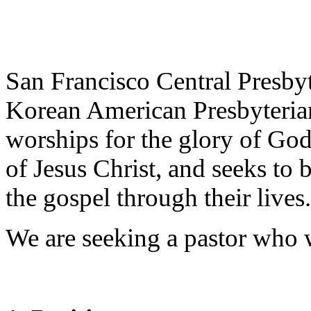
기
미
프
진
후
San Francisco Central Presbyt
기
대
Korean American Presbyteria
출
후
worships for the glory of God
기
비
of Jesus Christ, and seeks to
아
센
the gospel through their lives.
터
웹
토
We are seeking a pastor who wi
끼
미
프
진
후