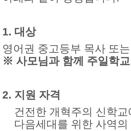
마
러
브
약
국
1.
대상
주
소
영어권 중고등부 목사 또는
야
우
※
사모님과 함께 주일학교
즐
성
비
아
탑-
프
2.
지원 자격
릴
리
지
건전한 개혁주의 신학교
구
입
다음세대를 위한 사역의 
발