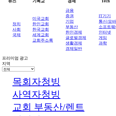
뉴스
기독교
경제
Tech
금융
증권
IT기기
미국교회
기업
통신/모
정치
한인교회
부동산
소프트웨
사회
한국교회
한인경제
인터넷
국제
세계교회
글로벌경제
게임
교회주소록
생활경제
과학
경제일반
프리미엄 광고
지역
목회자청빙
사역자청빙
교회 부동산/렌트