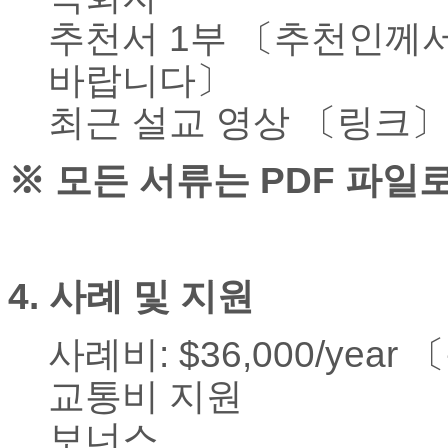
이
추천서
1
부
〔
추천인께
트
무
바랍니다
〕
료
만
최근 설교 영상 〔링크
〕
남
어
플
※
모든 서류는
PDF
파일로
시
알
리
스
후
4.
사례 및 지원
기
가
평
사례비
: $36,000/year
발
기
교통비 지원
부
진
보너스
약