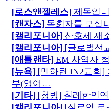
[로스앤젤레스]
제목입
[캔자스]
목회자를 모십니
[캘리포니아]
산호세 새
[캘리포니아]
[글로벌선교
[애틀랜타]
EM 사역자 
[뉴욕]
[맨하탄 IN2교회
부(영어…
[기타]
[청빙] 칠레한인연
[캘리포니아]
[실로암 로