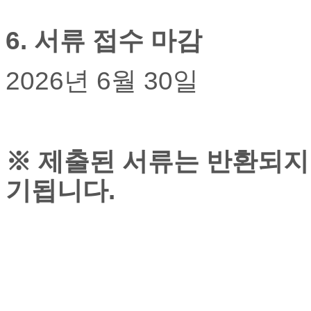
럽
DOMCLUB.top
6.
서류 접수 마감
유
머
판
2026
년
6
월
30
일
북
토
끼
최
신
※
제출된 서류는 반환되지
토
렌
기됩니다
.
트
사
이
트
순
위
비
아
후