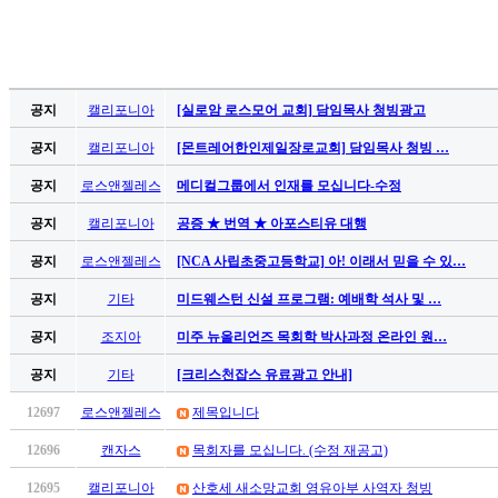
공지
캘리포니아
[실로암 로스모어 교회] 담임목사 청빙광고
공지
캘리포니아
[몬트레어한인제일장로교회] 담임목사 청빙 …
공지
로스앤젤레스
메디컬그룹에서 인재를 모십니다-수정
공지
캘리포니아
공증 ★ 번역 ★ 아포스티유 대행
공지
로스앤젤레스
[NCA 사립초중고등학교] 아! 이래서 믿을 수 있…
공지
기타
미드웨스턴 신설 프로그램: 예배학 석사 및 …
공지
조지아
미주 뉴올리언즈 목회학 박사과정 온라인 원…
공지
기타
[크리스천잡스 유료광고 안내]
12697
로스앤젤레스
제목입니다
12696
캔자스
목회자를 모십니다. (수정 재공고)
12695
캘리포니아
산호세 새소망교회 영유아부 사역자 청빙