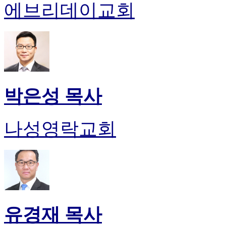
에브리데이교회
박은성 목사
나성영락교회
유경재 목사