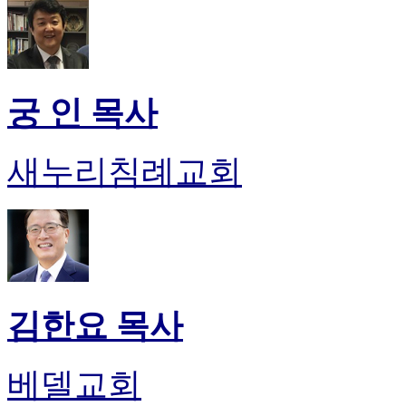
궁 인 목사
새누리침례교회
김한요 목사
베델교회