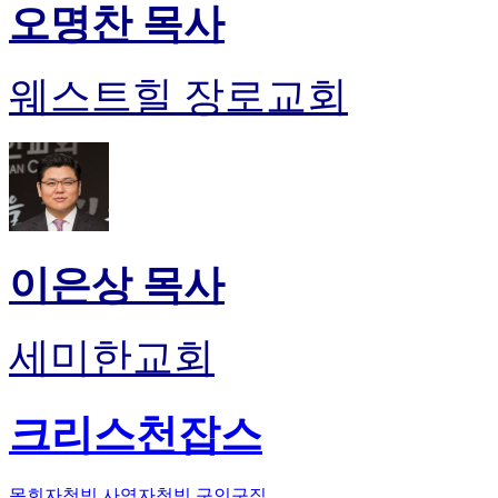
오명찬 목사
웨스트힐 장로교회
이은상 목사
세미한교회
크리스천잡스
목회자청빙
사역자청빙
구인구직