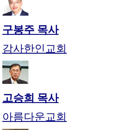
구봉주 목사
감사한인교회
고승희 목사
아름다운교회