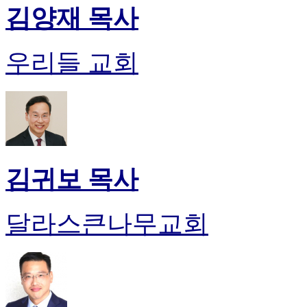
김양재 목사
우리들 교회
김귀보 목사
달라스큰나무교회