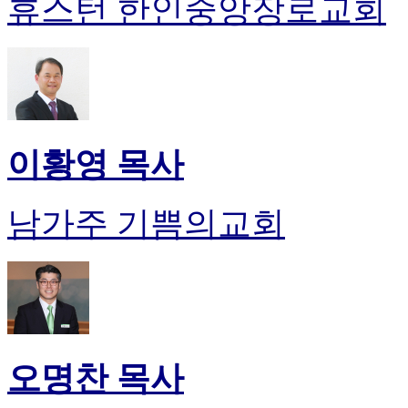
휴스턴 한인중앙장로교회
이황영 목사
남가주 기쁨의교회
오명찬 목사