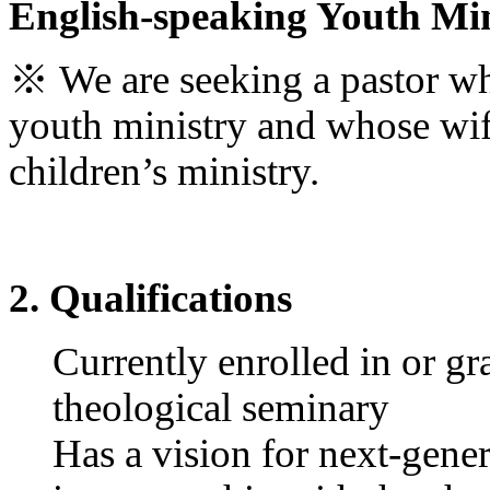
English-speaking Youth Min
진
약
국
※
We are seeking a pastor wh
미
국
youth ministry and whose wife
24
시
children’s ministry.
간
대
출
2. Qualifications
Currently enrolled in or 
theological seminary
Has a vision for next-gener