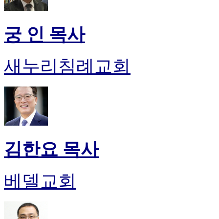
궁 인 목사
새누리침례교회
김한요 목사
베델교회