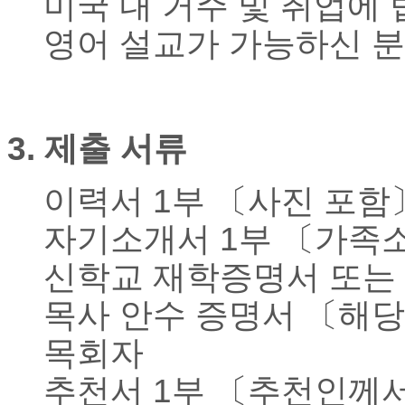
미국 내 거주 및 취업에
치
료
영어 설교가 가능하신 분
약
임
심
중
절
3.
제출 서류
코
리
아
이력서
1
부 〔사진 포함
e
뉴
자기소개서
1
부 〔가족
스
신
신학교 재학증명서 또는
규
노
목사 안수 증명서 〔해
제
휴
목회자
사
이
추천서
1
부
〔
추천인께
트