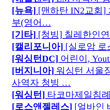
[뉴욕]
[맨하탄 IN2교회
부(영어…
[기타]
[청빙] 칠레한인연
[캘리포니아]
[실로암 로
[워싱턴DC]
어린이, You
[버지니아]
워싱턴 서울장로
사역자 청빙 …
[워싱턴]
타코마제일침례교
[로스앤젤레스]
[얼바인