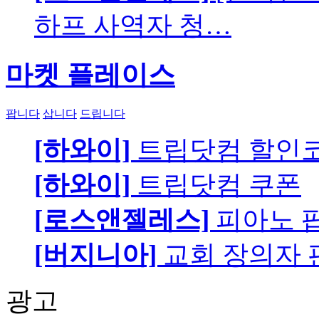
하프 사역자 청…
마켓 플레이스
팝니다
삽니다
드립니다
[하와이]
트립닷컴 할인
[하와이]
트립닷컴 쿠폰
[로스앤젤레스]
피아노 팝니
[버지니아]
교회 장의자 
광고