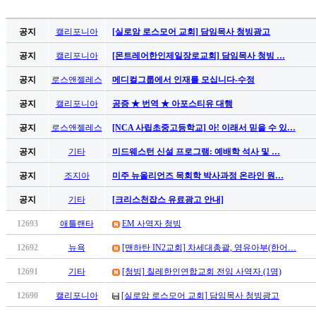
공지
캘리포니아
[실로암 로스모어 교회] 담임목사 청빙광고
공지
캘리포니아
[몬트레어한인제일장로교회] 담임목사 청빙 …
공지
로스앤젤레스
메디컬그룹에서 인재를 모십니다-수정
공지
캘리포니아
공증 ★ 번역 ★ 아포스티유 대행
공지
로스앤젤레스
[NCA 사립초중고등학교] 아! 이래서 믿을 수 있…
공지
기타
미드웨스턴 신설 프로그램: 예배학 석사 및 …
공지
조지아
미주 뉴올리언즈 목회학 박사과정 온라인 원…
공지
기타
[크리스천잡스 유료광고 안내]
12693
애틀랜타
EM 사역자 청빙
12692
뉴욕
[맨하탄 IN2교회] 차세대총괄, 영유아부(한어…
12691
기타
[청빙] 칠레한인연합교회 전임 사역자 (1명)
12690
캘리포니아
[실로암 로스모어 교회] 담임목사 청빙광고