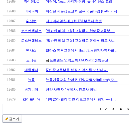
12689
워싱턴DC
어린이, Youth 사역자 청빙- 올네이션스 교회 -
12688
버지니아
워싱턴 서울장로교회 교육국 풀타임 (Full-Time)…
12687
워싱턴
타코마제일침례교회 EM 부목사 청빙
12686
로스앤젤레스
[얼바인 베델 교회] 교회학교 한어중고등부 …
12685
로스앤젤레스
[얼바인 베델 교회] 교회학교 유아부 파트 사…
12684
텍사스
달라스 영락교회에서 Half-Time 찬양사역자를 …
12683
오레곤
포틀랜드 영락교회 EM Pastor 청빙공고
12682
애틀랜타
KM 중고등부를 섬길 사역자를 모십니다.
12681
뉴욕
뉴욕기둥교회 한어권 전임교역자(full-time) 모…
12680
버지니아
찬양 사역자 / 부목사, 전도사 청빙
12679
캘리포니아
테메큘라 밸리 한인 장로교회에서 담임 목사…
1
2
3
4
글쓰기