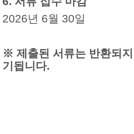
6.
서류 접수 마감
유
머
판
2026
년
6
월
30
일
북
토
끼
최
신
※
제출된 서류는 반환되지
토
렌
기됩니다
.
트
사
이
트
순
위
비
아
후
기
미
프