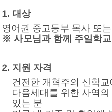
브
약
국
1.
대상
주
소
영어권 중고등부 목사 또는
야
우
※
사모님과 함께 주일학교
즐
성
비
아
탑-
프
2.
지원 자격
릴
리
지
건전한 개혁주의 신학교
구
입
다음세대를 위한 사역의 
발
기
있는 분
부
전