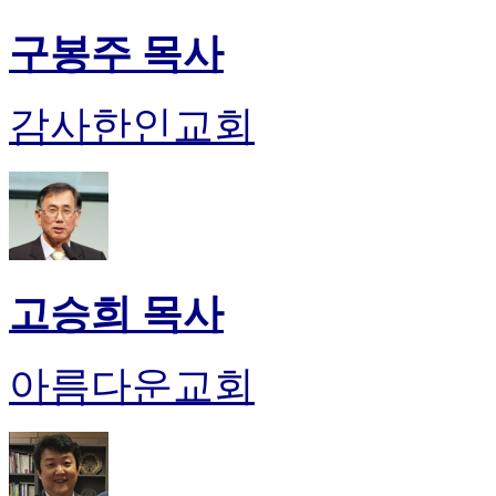
구봉주 목사
감사한인교회
고승희 목사
아름다운교회