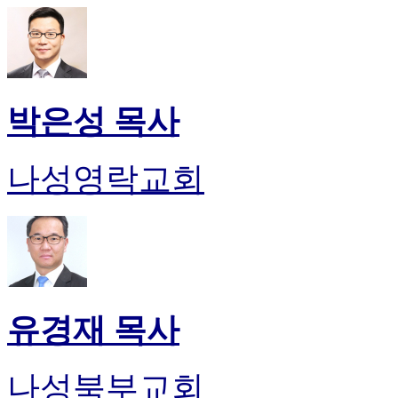
박은성 목사
나성영락교회
유경재 목사
나성북부교회