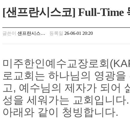
만
[샌프란시스코] Full-Tim
남
찾
기
은
글쓴이
샌프란시스…
등록일
26-06-01 20:20
꼴
링
크
밍
키
미주한인예수교장로회
(KA
넷
주
로교회는 하나님의 영광을
소
minky
고
,
예수님의 제자가 되어 
합
체
성을 세워가는 교회입니다
출
장
아래와 같이 청빙합니다
.
안
마
러