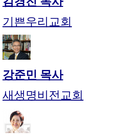
김경진 목사
기쁜우리교회
강준민 목사
새생명비전교회