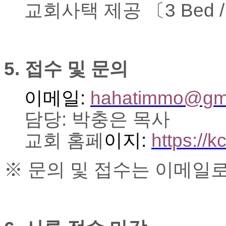
교회사택 제공 〔
3 Bed /
시
알
리
스
구
입
5.
접수 및 문의
돔
클
이메일
:
hahatimmo@gma
럽
DOMCLUB
담당
:
박충은 목사
실
시
교회 홈페
이지
:
https://k
간
무
료
※
문의 및 접수는 이메일
채
팅
돔
클
럽
DOMCLUB.top