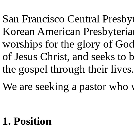
진
후
San Francisco Central Presbyt
기
대
Korean American Presbyteria
출
후
worships for the glory of God
기
비
of Jesus Christ, and seeks to
아
센
the gospel through their lives.
터
웹
토
We are seeking a pastor who wi
끼
미
프
진
후
1. Position
기
미
프