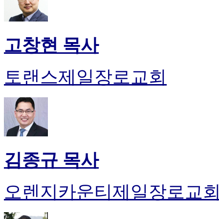
고창현 목사
토랜스제일장로교회
김종규 목사
오렌지카운티제일장로교