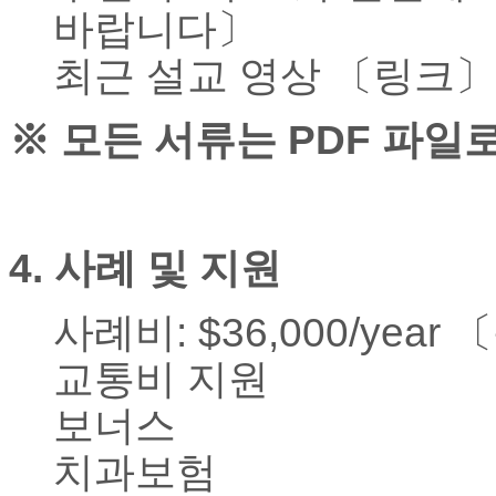
무
바랍니다
〕
료
만
최근 설교 영상 〔링크
〕
남
어
플
※
모든 서류는
PDF
파일로
시
알
리
스
후
4.
사례 및 지원
기
가
평
사례비
: $36,000/year
발
기
교통비 지원
부
진
보너스
약
비
치과보험
아
탑-