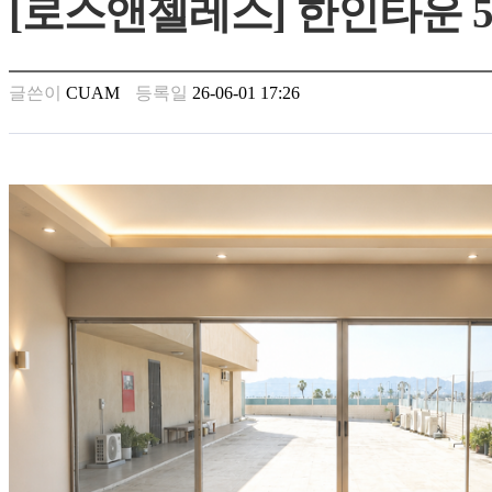
[로스앤젤레스] 한인타운 
남
찾
기
은
글쓴이
CUAM
등록일
26-06-01 17:26
꼴
링
크
밍
키
넷
주
소
minky
합
체
출
장
안
마
러
브
약