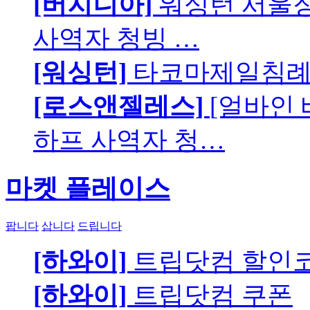
[버지니아]
워싱턴 서울장로
사역자 청빙 …
[워싱턴]
타코마제일침례교
[로스앤젤레스]
[얼바인
하프 사역자 청…
마켓 플레이스
팝니다
삽니다
드립니다
[하와이]
트립닷컴 할인
[하와이]
트립닷컴 쿠폰