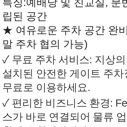
특징
:
예배당
및
친교실
,
분
만
남
립된
공간
어
플
★
여유로운
주차
공간
완
시
알
리
말
주차
협의
가능
)
스
후
✓
무료
주차
서비스
:
지상의
기
가
평
설치된
안전한
게이트
주차
발
기
무료로
이용하세요
.
부
진
✓
편리한
비즈니스
환경
: F
약
비
아
스가
바로
연결되어
물류
업
탑-
시