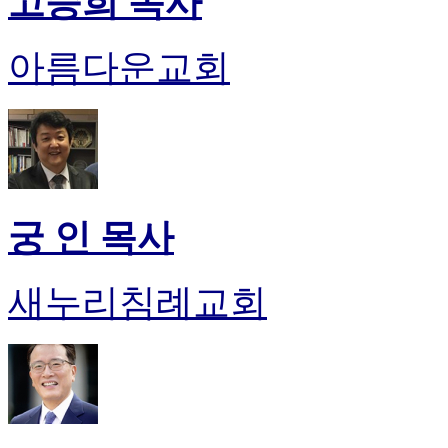
고승희 목사
아름다운교회
궁 인 목사
새누리침례교회