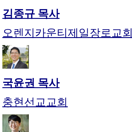
김종규 목사
오렌지카운티제일장로교
국윤권 목사
충현선교교회