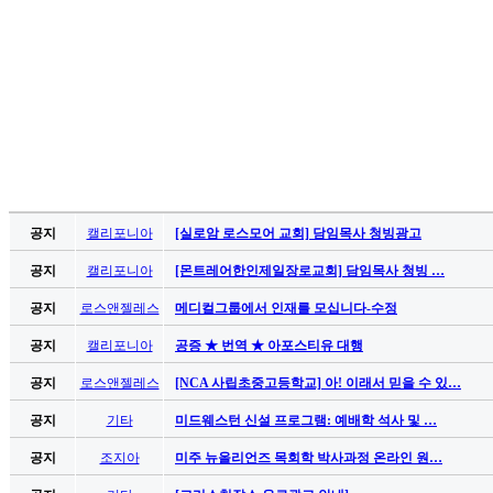
후
기
대
출
후
기
비
아
센
터
공지
캘리포니아
[실로암 로스모어 교회] 담임목사 청빙광고
웹
토
공지
캘리포니아
[몬트레어한인제일장로교회] 담임목사 청빙 …
끼
공지
로스앤젤레스
메디컬그룹에서 인재를 모십니다-수정
미
프
공지
캘리포니아
공증 ★ 번역 ★ 아포스티유 대행
진
후
공지
로스앤젤레스
[NCA 사립초중고등학교] 아! 이래서 믿을 수 있…
기
공지
기타
미드웨스턴 신설 프로그램: 예배학 석사 및 …
미
프
공지
조지아
미주 뉴올리언즈 목회학 박사과정 온라인 원…
진