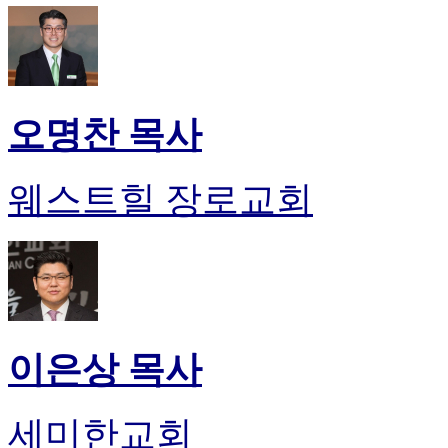
오명찬 목사
웨스트힐 장로교회
이은상 목사
세미한교회