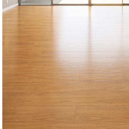
국
주
소
야
우
즐
성
비
아
탑-
프
릴
리
지
구
입
발
기
부
전
치