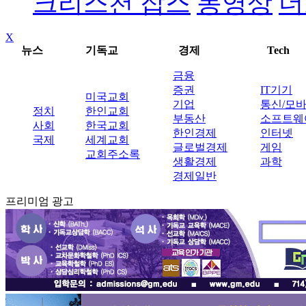
크리스천 잡스
동영상
더
X
뉴스
기독교
경제
Tech
금융
증권
IT기기
미국교회
기업
통신/모
정치
한인교회
부동산
소프트웨
사회
한국교회
한인경제
인터넷
국제
세계교회
글로벌경제
게임
교회주소록
생활경제
과학
경제일반
프리미엄 광고