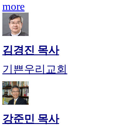
more
김경진 목사
기쁜우리교회
강준민 목사