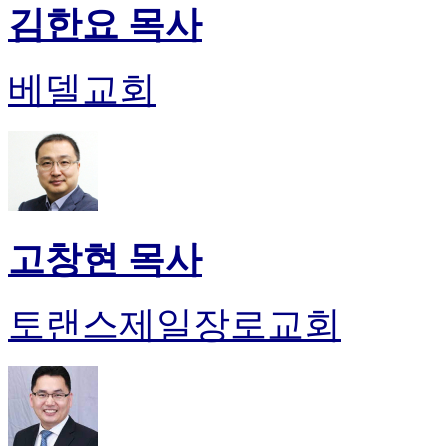
김한요 목사
베델교회
고창현 목사
토랜스제일장로교회