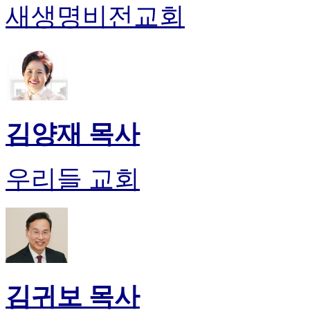
새생명비전교회
김양재 목사
우리들 교회
김귀보 목사