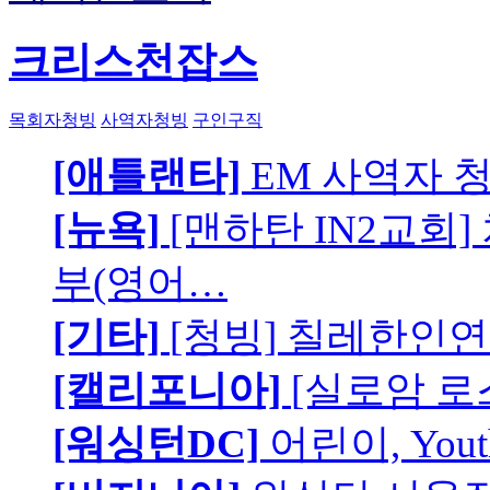
크리스천잡스
목회자청빙
사역자청빙
구인구직
[애틀랜타]
EM 사역자 
[뉴욕]
[맨하탄 IN2교회
부(영어…
[기타]
[청빙] 칠레한인연
[캘리포니아]
[실로암 로
[워싱턴DC]
어린이, You