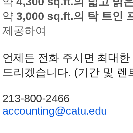
약
4,300 sq.ft.
의
넓고
밝
판
북
약
3,000 sq.ft.
의
탁
트인
토
끼
제공하여
최
신
토
렌
언제든
전화
주시면
최대한
트
사
이
드리겠습니다
. (
기간
및
렌
트
순
위
비
213-800-2466
아
후
accounting@catu.edu
기
미
프
진