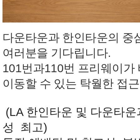
료
약
임
심
중
다운타운과
한인타운의
중
절
코
리
여러분을
기다립니다
.
아
e
101
번과
110
번
프리웨이가
뉴
스
신
이동할
수
있는
탁월한
접근
규
노
제
휴
(LA
한인타운
및
다운타운
사
이
성
최고
)
트
무
료