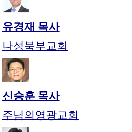
유경재 목사
나성북부교회
신승훈 목사
주님의영광교회