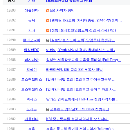
약
공지
기타
[크리스천잡스 유료광고 안내]
국
12693
애틀랜타
EM 사역자 청빙
미
국
12692
뉴욕
[맨하탄 IN2교회] 차세대총괄, 영유아부(한어…
24
시
12691
기타
[청빙] 칠레한인연합교회 전임 사역자 (1명)
간
12690
캘리포니아
[실로암 로스모어 교회] 담임목사 청빙광고
대
출
12689
워싱턴DC
어린이, Youth 사역자 청빙- 올네이션스 교회 -
12688
버지니아
워싱턴 서울장로교회 교육국 풀타임 (Full-Time)…
12687
워싱턴
타코마제일침례교회 EM 부목사 청빙
12686
로스앤젤레스
[얼바인 베델 교회] 교회학교 한어중고등부 …
12685
로스앤젤레스
[얼바인 베델 교회] 교회학교 유아부 파트 사…
12684
텍사스
달라스 영락교회에서 Half-Time 찬양사역자를 …
12683
오레곤
포틀랜드 영락교회 EM Pastor 청빙공고
12682
애틀랜타
KM 중고등부를 섬길 사역자를 모십니다.
12681
뉴욕
뉴욕기둥교회 한어권 전임교역자(full-time) 모…