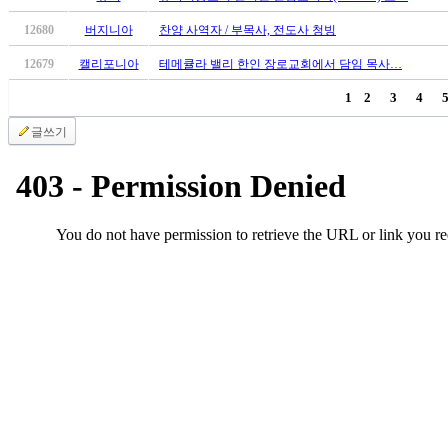
12680
버지니아
찬양 사역자 / 부목사, 전도사 청빙
12679
캘리포니아
테메큘라 밸리 한인 장로교회에서 담임 목사…
1
2
3
4
글쓰기