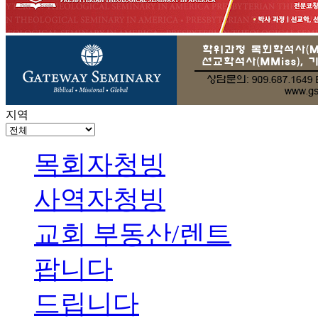
지역
목회자청빙
사역자청빙
교회 부동산/렌트
팝니다
드립니다