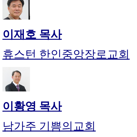
이재호 목사
휴스턴 한인중앙장로교회
이황영 목사
남가주 기쁨의교회