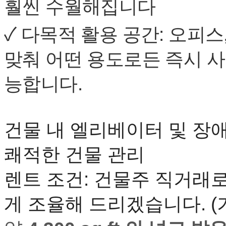
훨씬
수월해집니다
알
리
스
✓
다목적
활용
공간
:
오피스
구
입
맞춰
어떤
용도로든
즉시
사
돔
클
능합니다
.
럽
DOMCLUB
실
시
간
건물
내
엘리베이터
및
장
무
료
쾌적한
건물
관리
채
팅
돔
렌트
조건
:
건물주
직거래
클
럽
게
조율해
드리겠습니다
. (
DOMCLUB.top
유
머