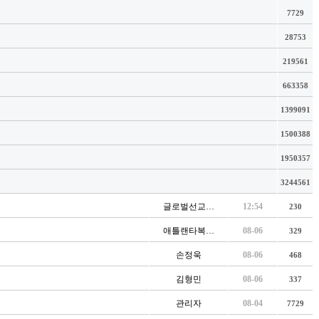
7729
28753
219561
663358
1399091
1500388
1950357
3244561
글로벌선교…
12:54
230
애틀랜타복…
08-06
329
손정욱
08-06
468
김형민
08-06
337
관리자
08-04
7729