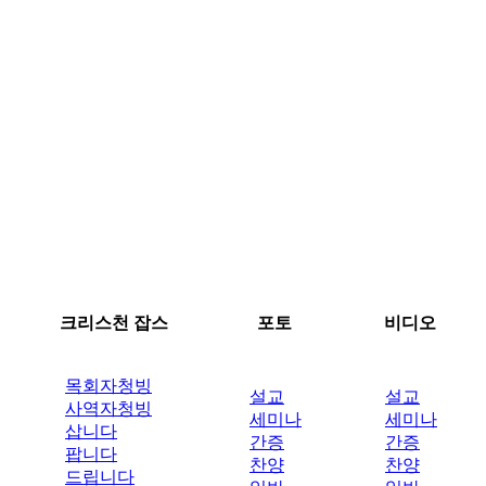
크리스천 잡스
포토
비디오
목회자청빙
설교
설교
사역자청빙
세미나
세미나
삽니다
간증
간증
팝니다
찬양
찬양
드립니다