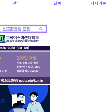
과학
날씨
기자의눈