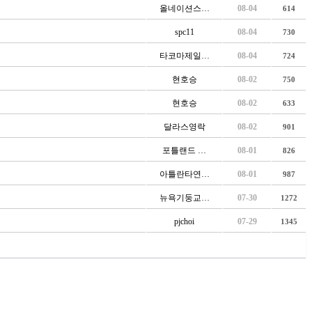
올네이션스…
08-04
614
spc11
08-04
730
타코마제일…
08-04
724
현호승
08-02
750
현호승
08-02
633
달라스영락
08-02
901
포틀랜드 …
08-01
826
아틀란타연…
08-01
987
뉴욕기둥교…
07-30
1272
pjchoi
07-29
1345