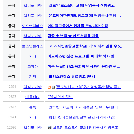
료
공지
캘리포니아
[실로암 로스모어 교회] 담임목사 청빙광고
약
임
공지
캘리포니아
[몬트레어한인제일장로교회] 담임목사 청빙 …
심
공지
로스앤젤레스
메디컬그룹에서 인재를 모십니다-수정
중
절
공지
캘리포니아
공증 ★ 번역 ★ 아포스티유 대행
코
리
공지
로스앤젤레스
[NCA 사립초중고등학교] 아! 이래서 믿을 수 있…
아
공지
기타
미드웨스턴 신설 프로그램: 예배학 석사 및 …
e
뉴
공지
조지아
미주 뉴올리언즈 목회학 박사과정 온라인 원…
스
신
공지
기타
[크리스천잡스 유료광고 안내]
규
12694
캘리포니아
[글로벌선교교회] 2대 담임목사 청빙 공고
노
제
12693
애틀랜타
EM 사역자 청빙
휴
사
12692
뉴욕
[맨하탄 IN2교회] 차세대총괄, 영유아부(한어…
이
12691
기타
[청빙] 칠레한인연합교회 전임 사역자 (1명)
트
무
12690
캘리포니아
[실로암 로스모어 교회] 담임목사 청빙광고
료