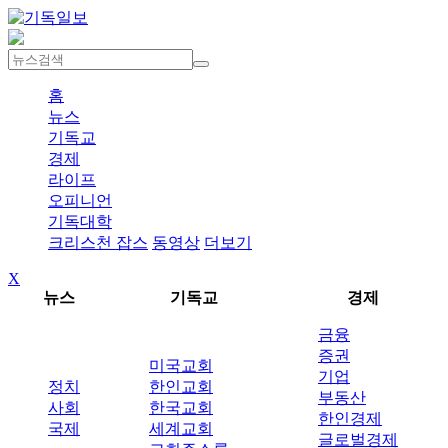
홈
뉴스
기독교
경제
라이프
오피니언
기독대학
크리스천 잡스
동영상
더보기
X
뉴스
기독교
경제
금융
증권
미국교회
기업
정치
한인교회
부동산
사회
한국교회
한인경제
국제
세계교회
글로벌경제