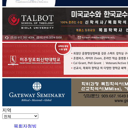
지역
목회자청빙