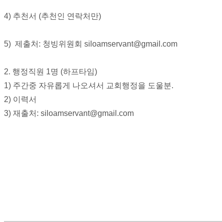
국
4) 추천서 (추천인 연락처만)
주
소
야
5) 제출처: 청빙위원회 siloamservant@gmail.com
우
즐
성
2. 행정직원 1명 (하프타임)
비
1) 주간중 자유롭게 나오셔서 교회행정을 도울분.
아
2) 이력서
탑-
프
3) 재출처: siloamservant@gmail.com
릴
리
지
구
입
발
기
부
전
치