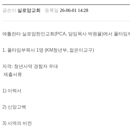
남
찾
글쓴이
실로암교회
등록일
26-06-01 14:28
기
은
꼴
링
애틀란타 실로암한인교회(PCA, 담임목사 박원율)에서 풀타임
크
밍
키
1. 풀타임부목사 1명 (KM청년부, 젊은이교구)
넷
주
자격: 청년사역 경험자 우대
소
minky
제출서류
합
체
1) 이력서
출
장
안
2) 신앙고백
마
러
브
3) 사역의 비전
약