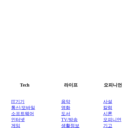
Tech
라이프
오피니언
IT기기
음악
사설
통신/모바일
영화
칼럼
소프트웨어
도서
시론
인터넷
TV/방송
오피니언
게임
생활정보
기고