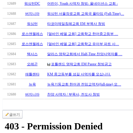
12689
워싱턴DC
어린이, Youth 사역자 청빙- 올네이션스 교회 -
만
남
12688
버지니아
워싱턴 서울장로교회 교육국 풀타임 (Full-Time)…
어
플
12687
워싱턴
타코마제일침례교회 EM 부목사 청빙
시
12686
로스앤젤레스
[얼바인 베델 교회] 교회학교 한어중고등부 …
알
리
12685
로스앤젤레스
[얼바인 베델 교회] 교회학교 유아부 파트 사…
스
12684
텍사스
달라스 영락교회에서 Half-Time 찬양사역자를 …
후
기
12683
오레곤
포틀랜드 영락교회 EM Pastor 청빙공고
가
평
12682
애틀랜타
KM 중고등부를 섬길 사역자를 모십니다.
발
12681
뉴욕
뉴욕기둥교회 한어권 전임교역자(full-time) 모…
기
부
12680
버지니아
찬양 사역자 / 부목사, 전도사 청빙
진
약
비
글쓰기
아
탑-
시