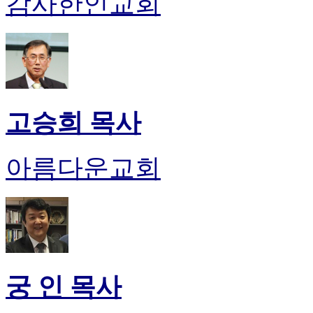
감사한인교회
고승희 목사
아름다운교회
궁 인 목사