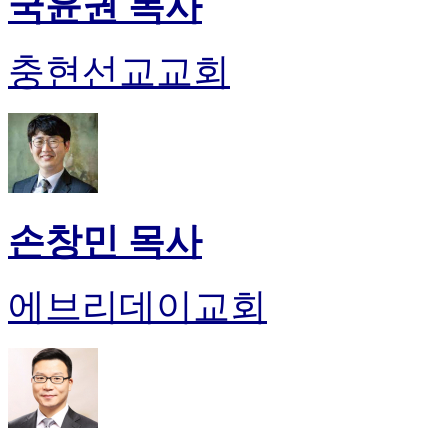
국윤권 목사
충현선교교회
손창민 목사
에브리데이교회