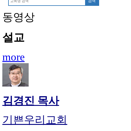
검색
진
후
동영상
기
대
출
설교
후
기
비
more
아
센
터
웹
토
끼
미
김경진 목사
프
진
후
기
기쁜우리교회
미
프