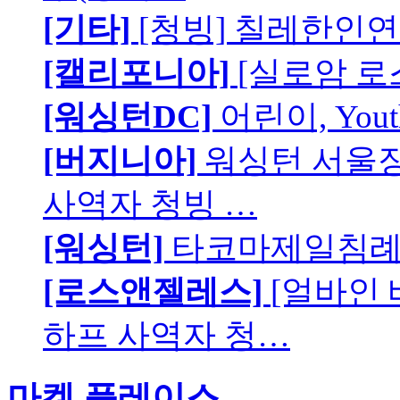
[기타]
[청빙] 칠레한인연
[캘리포니아]
[실로암 로
[워싱턴DC]
어린이, You
[버지니아]
워싱턴 서울장로
사역자 청빙 …
[워싱턴]
타코마제일침례교
[로스앤젤레스]
[얼바인
하프 사역자 청…
마켓 플레이스