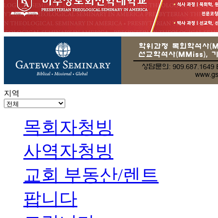
지역
목회자청빙
사역자청빙
교회 부동산/렌트
팝니다