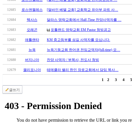
시
12685
로스앤젤레스
[얼바인 베델 교회] 교회학교 유아부 파트 사…
알
리
12684
텍사스
달라스 영락교회에서 Half-Time 찬양사역자를 …
스
구
12683
오레곤
포틀랜드 영락교회 EM Pastor 청빙공고
입
12682
애틀랜타
KM 중고등부를 섬길 사역자를 모십니다.
돔
클
12681
뉴욕
뉴욕기둥교회 한어권 전임교역자(full-time) 모…
럽
12680
버지니아
찬양 사역자 / 부목사, 전도사 청빙
DOMCLUB
실
12679
캘리포니아
테메큘라 밸리 한인 장로교회에서 담임 목사…
시
간
1
2
3
4
무
글쓰기
료
채
팅
돔
클
럽
DOMCLUB.top