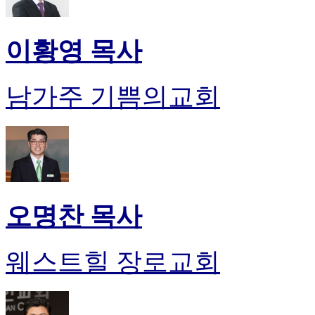
이황영 목사
남가주 기쁨의교회
오명찬 목사
웨스트힐 장로교회