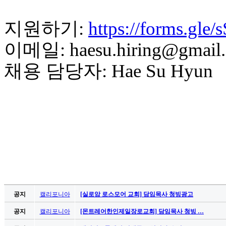
치
료
지원하기:
https://forms.gl
약
임
이메일: haesu.hiring@gmail
심
중
채용 담당자: Hae Su Hyun
절
코
리
아
e
뉴
스
신
규
노
제
휴
공지
캘리포니아
[실로암 로스모어 교회] 담임목사 청빙광고
사
이
공지
캘리포니아
[몬트레어한인제일장로교회] 담임목사 청빙 …
트