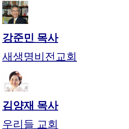
진
약
국
미
국
24
강준민 목사
시
간
대
새생명비전교회
출
김양재 목사
우리들 교회