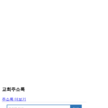
유
머
판
북
토
끼
최
신
토
렌
트
사
이
트
순
위
비
아
교회주소록
후
기
주소록 더보기
미
프