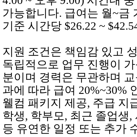
4:00 ~ 오후 9:00) 시간
브
약
가능합니다. 급여는 월~금 기준 
국
주
기준 시간당 $26.22 ~ $42
소
야
우
즐
지원 조건은 책임감 있고 성
성
비
독립적으로 업무 진행이 가
아
탑-
분이며 경력은 무관하며 교육
프
릴
과에 따라 급여 20%~30%
리
지
웰컴 패키지 제공, 주급 지
구
입
학생, 학부모, 최근 졸업생
발
기
등 유연한 일정 또는 추가
부
전