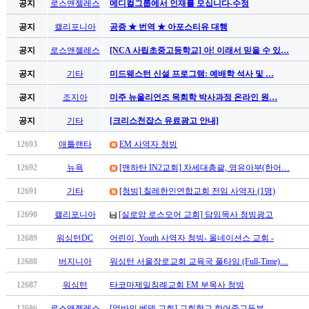
무
공지
로스앤젤레스
메디컬그룹에서 인재를 모십니다-수정
료
공지
캘리포니아
공증 ★ 번역 ★ 아포스티유 대행
만
남
공지
로스앤젤레스
[NCA 사립초중고등학교] 아! 이래서 믿을 수 있…
어
공지
기타
미드웨스턴 신설 프로그램: 예배학 석사 및 …
플
시
공지
조지아
미주 뉴올리언즈 목회학 박사과정 온라인 원…
알
리
공지
기타
[크리스천잡스 유료광고 안내]
스
12693
애틀랜타
EM 사역자 청빙
후
기
12692
뉴욕
[맨하탄 IN2교회] 차세대총괄, 영유아부(한어…
가
평
12691
기타
[청빙] 칠레한인연합교회 전임 사역자 (1명)
발
12690
캘리포니아
[실로암 로스모어 교회] 담임목사 청빙광고
기
부
12689
워싱턴DC
어린이, Youth 사역자 청빙- 올네이션스 교회 -
진
12688
버지니아
워싱턴 서울장로교회 교육국 풀타임 (Full-Time)…
약
비
12687
워싱턴
타코마제일침례교회 EM 부목사 청빙
아
탑-
12686
로스앤젤레스
[얼바인 베델 교회] 교회학교 한어중고등부 …