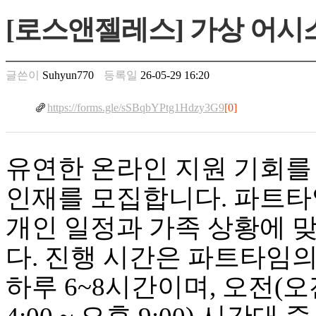
만
[로스앤젤레스] 가상 어시
남
찾
기
은
글쓴이
Suhyun770
등록일
26-05-29 16:20
꼴
링
https://forms.gle/sSBqbYPtg1Hdzy3G9
[0]
크
밍
키
넷
유연한 온라인 지원 기회를
주
소
인재를 모집합니다. 파트타
minky
합
개인 일정과 가족 상황에 
체
출
다. 진행 시간은 파트타임의
장
안
하루 6~8시간이며, 오전(오전 
마
러