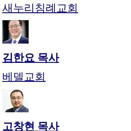
새누리침례교회
김한요 목사
베델교회
고창현 목사