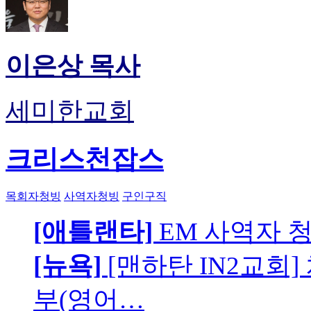
이은상 목사
세미한교회
크리스천잡스
목회자청빙
사역자청빙
구인구직
[애틀랜타]
EM 사역자 
[뉴욕]
[맨하탄 IN2교회
부(영어…