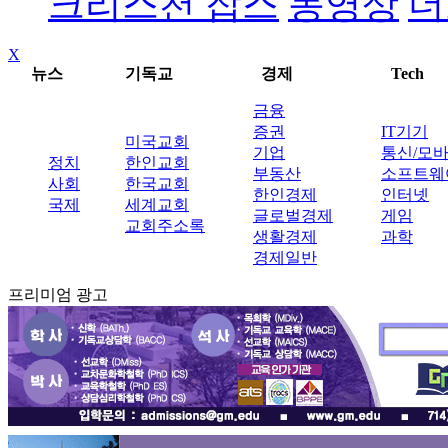
크리스천 잡스
동영상
더
X
뉴스
기독교
경제
Tech
금융
증권
IT기기
미국교회
기업
통신/모
정치
한인교회
부동산
소프트웨
사회
한국교회
한인경제
인터넷
국제
세계교회
글로벌경제
게임
교회주소록
생활경제
과학
경제일반
프리미엄 광고