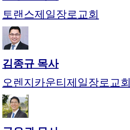
토랜스제일장로교회
김종규 목사
오렌지카운티제일장로교