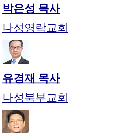
박은성 목사
나성영락교회
유경재 목사
나성북부교회