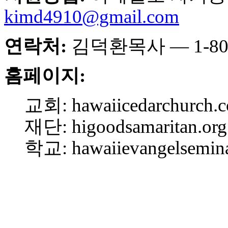
치
kimd4910@gmail.com
료
약
임
연락처:
김덕환목사 — 1-808-
심
중
홈페이지:
절
코
리
교회: hawaiicedarchurch.
아
e
재단: higoodsamaritan.org
뉴
스
학교: hawaiievangelsemin
신
규
노
제
휴
사
이
트