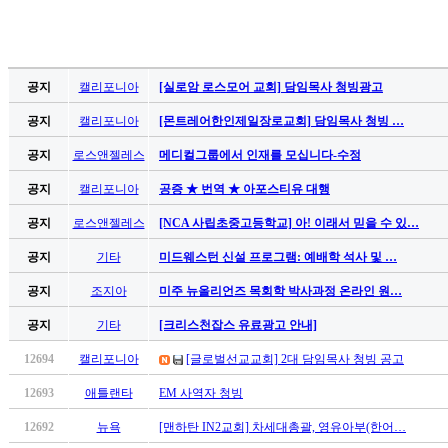
무
료
만
남
어
공지
캘리포니아
[실로암 로스모어 교회] 담임목사 청빙광고
플
공지
캘리포니아
[몬트레어한인제일장로교회] 담임목사 청빙 …
시
알
공지
로스앤젤레스
메디컬그룹에서 인재를 모십니다-수정
리
공지
캘리포니아
공증 ★ 번역 ★ 아포스티유 대행
스
후
공지
로스앤젤레스
[NCA 사립초중고등학교] 아! 이래서 믿을 수 있…
기
가
공지
기타
미드웨스턴 신설 프로그램: 예배학 석사 및 …
평
공지
조지아
미주 뉴올리언즈 목회학 박사과정 온라인 원…
발
기
공지
기타
[크리스천잡스 유료광고 안내]
부
12694
캘리포니아
[글로벌선교교회] 2대 담임목사 청빙 공고
진
약
12693
애틀랜타
EM 사역자 청빙
비
아
12692
뉴욕
[맨하탄 IN2교회] 차세대총괄, 영유아부(한어…
탑-