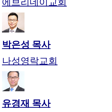
에브리데이교회
박은성 목사
나성영락교회
유경재 목사