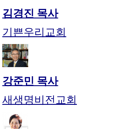
진
약
김경진 목사
국
미
국
기쁜우리교회
24
시
간
대
출
강준민 목사
새생명비전교회