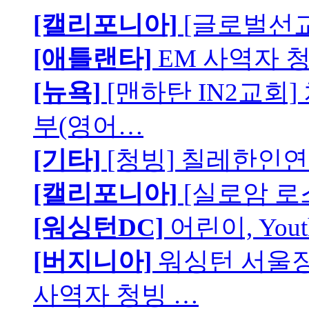
[캘리포니아]
[글로벌선교
[애틀랜타]
EM 사역자 
[뉴욕]
[맨하탄 IN2교회
부(영어…
[기타]
[청빙] 칠레한인연
[캘리포니아]
[실로암 로
[워싱턴DC]
어린이, You
[버지니아]
워싱턴 서울장로
사역자 청빙 …