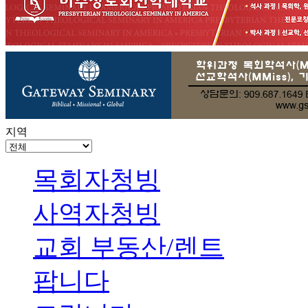
지역
목회자청빙
사역자청빙
교회 부동산/렌트
팝니다