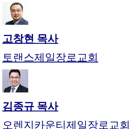
고창현 목사
토랜스제일장로교회
김종규 목사
오렌지카운티제일장로교