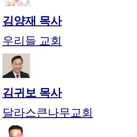
김양재 목사
우리들 교회
김귀보 목사
달라스큰나무교회