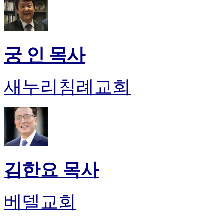
궁 인 목사
새누리침례교회
김한요 목사
베델교회