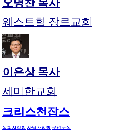
오명찬 목사
웨스트힐 장로교회
이은상 목사
세미한교회
크리스천잡스
목회자청빙
사역자청빙
구인구직