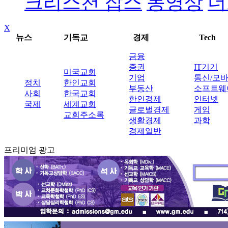
크리스천 잡스
동영상
더
X
뉴스
기독교
경제
Tech
금융
증권
IT기기
미국교회
기업
통신/모
정치
한인교회
부동산
소프트웨
사회
한국교회
한인경제
인터넷
국제
세계교회
글로벌경제
게임
교회주소록
생활경제
과학
경제일반
프리미엄 광고