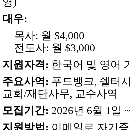
영)
브
약
국
대우:
주
소
야
목사: 월 $4,000
우
즐
전도사: 월 $3,000
성
비
아
지원자격:
한국어 및 영어 
탑-
프
주요사역:
푸드뱅크, 쉘터사
릴
리
교회/재단사무, 교수사역
지
구
입
모집기간:
2026년 6월 1일 
발
기
부
지원방법:
이메일로 자기증
전