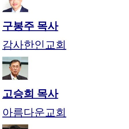
구봉주 목사
감사한인교회
고승희 목사
아름다운교회