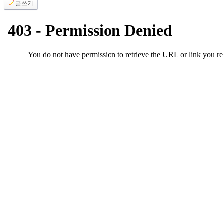
유
글쓰기
머
판
북
토
끼
최
신
토
렌
트
사
이
트
순
위
비
아
후
기
미
프