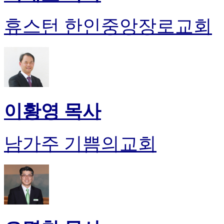
휴스턴 한인중앙장로교회
이황영 목사
남가주 기쁨의교회