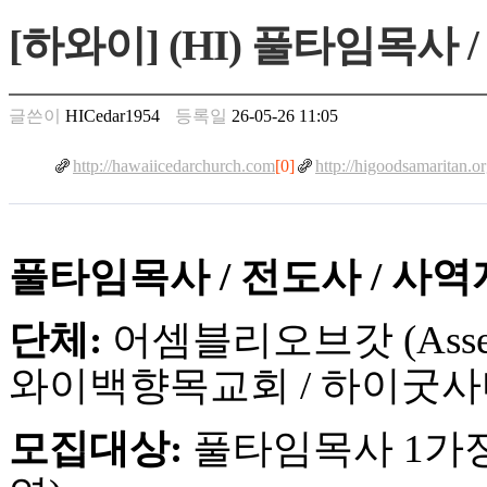
만
[하와이] (HI) 풀타임목사 
남
찾
기
은
글쓴이
HICedar1954
등록일
26-05-26 11:05
꼴
링
http://hawaiicedarchurch.com
[0]
http://higoodsamaritan.o
크
밍
키
넷
주
풀타임목사 / 전도사 / 사역
소
minky
단체:
어셈블리오브갓 (Assemb
합
체
와이백향목교회 / 하이굿
출
장
안
모집대상:
풀타임목사 1가정,
마
러