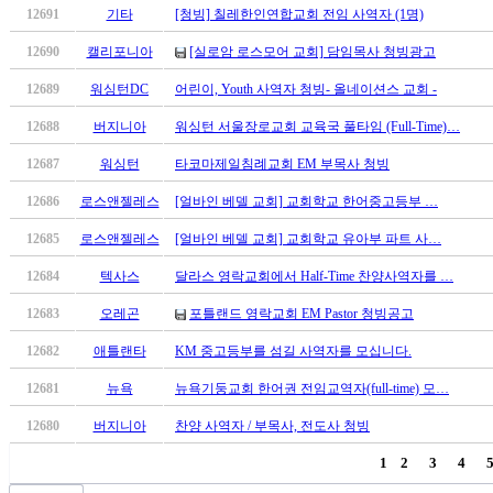
12691
기타
[청빙] 칠레한인연합교회 전임 사역자 (1명)
시
알
12690
캘리포니아
[실로암 로스모어 교회] 담임목사 청빙광고
리
스
12689
워싱턴DC
어린이, Youth 사역자 청빙- 올네이션스 교회 -
구
12688
버지니아
워싱턴 서울장로교회 교육국 풀타임 (Full-Time)…
입
돔
12687
워싱턴
타코마제일침례교회 EM 부목사 청빙
클
12686
로스앤젤레스
[얼바인 베델 교회] 교회학교 한어중고등부 …
럽
DOMCLUB
12685
로스앤젤레스
[얼바인 베델 교회] 교회학교 유아부 파트 사…
실
시
12684
텍사스
달라스 영락교회에서 Half-Time 찬양사역자를 …
간
12683
오레곤
포틀랜드 영락교회 EM Pastor 청빙공고
무
료
12682
애틀랜타
KM 중고등부를 섬길 사역자를 모십니다.
채
팅
12681
뉴욕
뉴욕기둥교회 한어권 전임교역자(full-time) 모…
돔
12680
버지니아
찬양 사역자 / 부목사, 전도사 청빙
클
럽
1
2
3
4
DOMCLUB.top