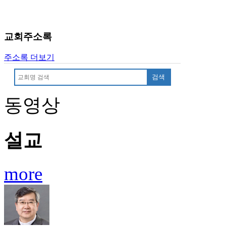
진
후
기
교회주소록
대
출
주소록 더보기
후
기
검색
비
아
동영상
센
터
웹
설교
토
끼
미
more
프
진
후
기
미
프