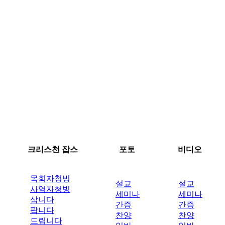
크리스천 잡스
포토
비디오
목회자청빙
설교
설교
사역자청빙
세미나
세미나
삽니다
간증
간증
팝니다
찬양
찬양
드립니다