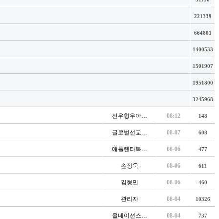
221339
664801
1400533
1501907
1951800
3245968
선우형우아…
08:12
148
글로벌선교…
08-07
608
애틀랜타복…
08-06
477
손정욱
08-06
611
김형민
08-06
460
관리자
08-04
10326
올네이션스…
08-04
737