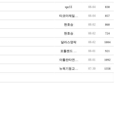
spc11
08-04
838
타코마제일…
08-04
857
현호승
08-02
860
현호승
08-02
724
달라스영락
08-02
1004
포틀랜드 …
08-01
921
아틀란타연…
08-01
1092
뉴욕기둥교…
07-30
1358