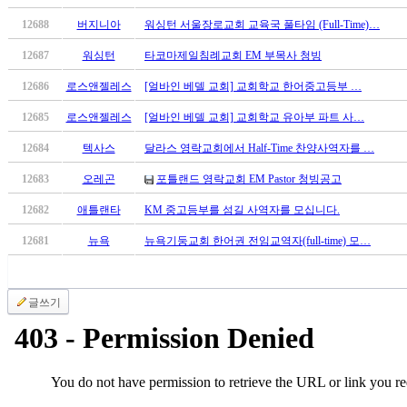
국
12688
버지니아
워싱턴 서울장로교회 교육국 풀타임 (Full-Time)…
주
소
12687
워싱턴
타코마제일침례교회 EM 부목사 청빙
야
우
12686
로스앤젤레스
[얼바인 베델 교회] 교회학교 한어중고등부 …
즐
12685
로스앤젤레스
[얼바인 베델 교회] 교회학교 유아부 파트 사…
성
비
12684
텍사스
달라스 영락교회에서 Half-Time 찬양사역자를 …
아
12683
오레곤
포틀랜드 영락교회 EM Pastor 청빙공고
탑-
프
12682
애틀랜타
KM 중고등부를 섬길 사역자를 모십니다.
릴
리
12681
뉴욕
뉴욕기둥교회 한어권 전임교역자(full-time) 모…
지
구
입
글쓰기
발
기
부
전
치