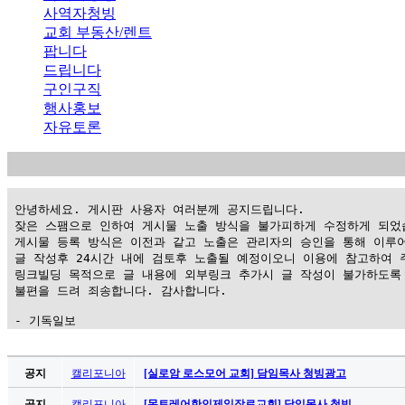
사역자청빙
교회 부동산/렌트
팝니다
드립니다
구인구직
행사홍보
자유토론
 안녕하세요. 게시판 사용자 여러분께 공지드립니다.

 잦은 스팸으로 인하여 게시물 노출 방식을 불가피하게 수정하게 되었습
 게시물 등록 방식은 이전과 같고 노출은 관리자의 승인을 통해 이루어
 글 작성후 24시간 내에 검토후 노출될 예정이오니 이용에 참고하여 주
 링크빌딩 목적으로 글 내용에 외부링크 추가시 글 작성이 불가하도록 
 불편을 드려 죄송합니다. 감사합니다.

 - 기독일보
가
평
공지
캘리포니아
[실로암 로스모어 교회] 담임목사 청빙광고
만
공지
캘리포니아
[몬트레어한인제일장로교회] 담임목사 청빙 …