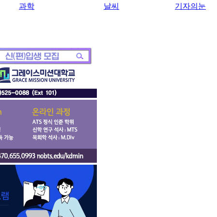
과학
날씨
기자의눈