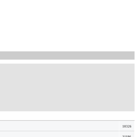
10326
31196