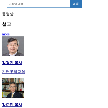
만
검색
남
동영상
어
플
설교
시
알
more
리
스
후
기
가
평
김경진 목사
발
기
기쁜우리교회
부
진
약
비
아
탑-
강준민 목사
시