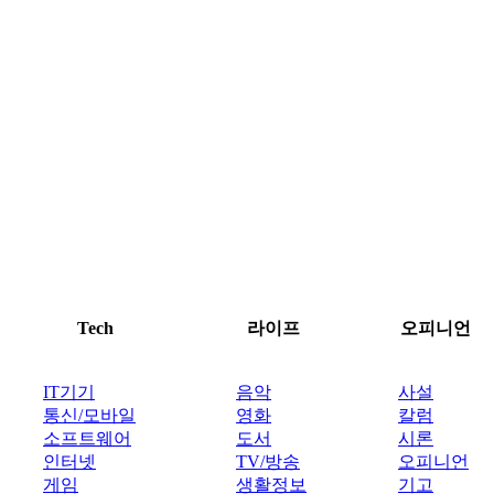
Tech
라이프
오피니언
IT기기
음악
사설
통신/모바일
영화
칼럼
소프트웨어
도서
시론
인터넷
TV/방송
오피니언
게임
생활정보
기고