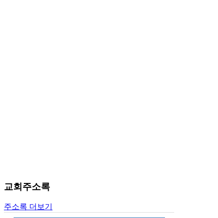
료
약
임
심
중
절
코
리
아
e
뉴
스
신
규
노
제
휴
사
이
교회주소록
트
무
주소록 더보기
료