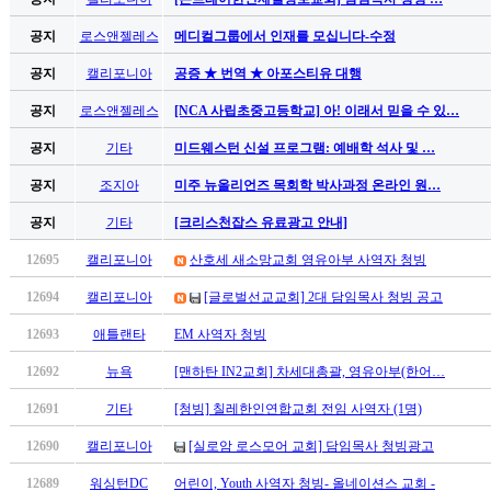
남
찾
공지
로스앤젤레스
메디컬그룹에서 인재를 모십니다-수정
기
은
공지
캘리포니아
공증 ★ 번역 ★ 아포스티유 대행
꼴
공지
로스앤젤레스
[NCA 사립초중고등학교] 아! 이래서 믿을 수 있…
링
크
공지
기타
미드웨스턴 신설 프로그램: 예배학 석사 및 …
밍
키
공지
조지아
미주 뉴올리언즈 목회학 박사과정 온라인 원…
넷
공지
기타
[크리스천잡스 유료광고 안내]
주
소
12695
캘리포니아
산호세 새소망교회 영유아부 사역자 청빙
minky
합
12694
캘리포니아
[글로벌선교교회] 2대 담임목사 청빙 공고
체
12693
애틀랜타
EM 사역자 청빙
출
장
12692
뉴욕
[맨하탄 IN2교회] 차세대총괄, 영유아부(한어…
안
12691
기타
[청빙] 칠레한인연합교회 전임 사역자 (1명)
마
러
12690
캘리포니아
[실로암 로스모어 교회] 담임목사 청빙광고
브
약
12689
워싱턴DC
어린이, Youth 사역자 청빙- 올네이션스 교회 -