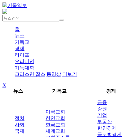
홈
뉴스
기독교
경제
라이프
오피니언
기독대학
크리스천 잡스
동영상
더보기
X
뉴스
기독교
경제
금융
증권
미국교회
기업
정치
한인교회
부동산
사회
한국교회
한인경제
국제
세계교회
글로벌경제