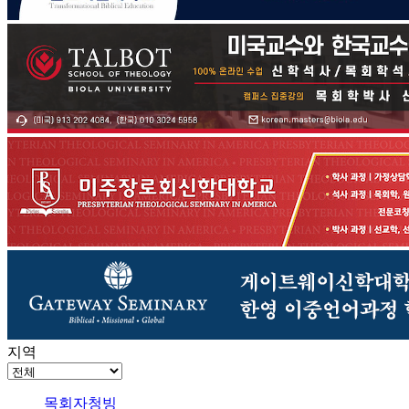
지역
목회자청빙