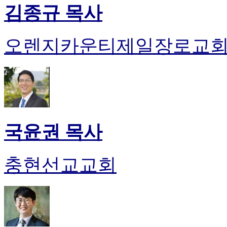
김종규 목사
오렌지카운티제일장로교
국윤권 목사
충현선교교회