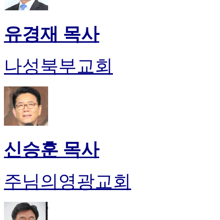
유경재 목사
나성북부교회
신승훈 목사
주님의영광교회