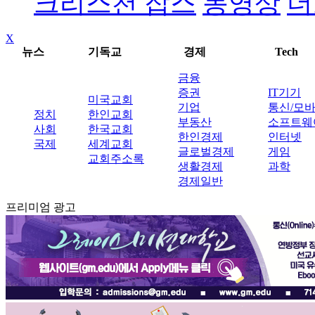
크리스천 잡스
동영상
더
X
뉴스
기독교
경제
Tech
금융
증권
IT기기
미국교회
기업
통신/모
정치
한인교회
부동산
소프트웨
사회
한국교회
한인경제
인터넷
국제
세계교회
글로벌경제
게임
교회주소록
생활경제
과학
경제일반
프리미엄 광고