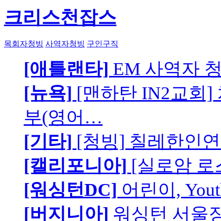
크리스천잡스
목회자청빙
사역자청빙
구인구직
[애틀랜타]
EM 사역자 
[뉴욕]
[맨하탄 IN2교회
부(영어…
[기타]
[청빙] 칠레한인연
[캘리포니아]
[실로암 로
[워싱턴DC]
어린이, You
[버지니아]
워싱턴 서울장로