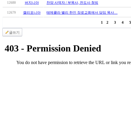
후
12680
버지니아
찬양 사역자 / 부목사, 전도사 청빙
기
12679
캘리포니아
테메큘라 밸리 한인 장로교회에서 담임 목사…
대
출
1
2
3
4
후
글쓰기
기
비
아
센
터
웹
토
끼
미
프
진
후
기
미
프
진