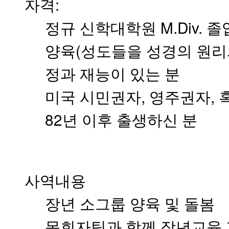
자격:
국
주
정규 신학대학원 M.Div. 
소
야
양육(성도들을 성경의 원리
우
즐
정과 재능이 있는 분
성
비
미국 시민권자, 영주권자, 혹
아
탑-
82년 이후 출생하신 분
프
릴
리
지
구
입
사역내용
발
기
장년 소그룹 양육 및 돌봄
부
전
목회자팀과 함께 장년교육 
치