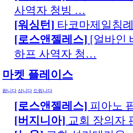
사역자 청빙 …
[워싱턴]
타코마제일침례교
[로스앤젤레스]
[얼바인
하프 사역자 청…
마켓 플레이스
팝니다
삽니다
드립니다
[로스앤젤레스]
피아노 팝니
[버지니아]
교회 장의자 