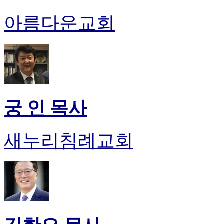
아름다운교회
궁 인 목사
새누리침례교회