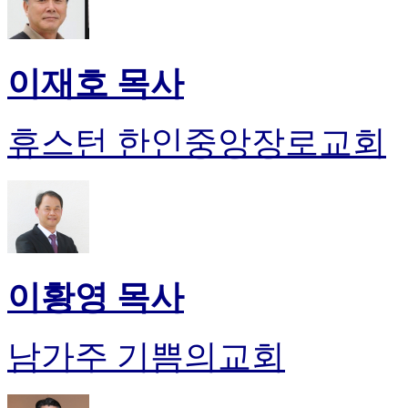
이재호 목사
휴스턴 한인중앙장로교회
이황영 목사
남가주 기쁨의교회