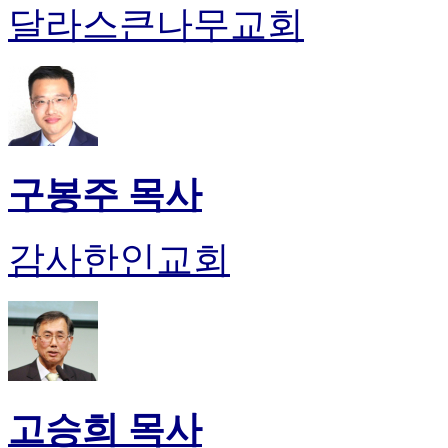
달라스큰나무교회
구봉주 목사
감사한인교회
고승희 목사