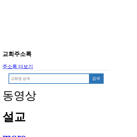
약
국
미
국
24
시
간
대
출
교회주소록
주소록 더보기
검색
동영상
설교