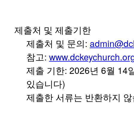
만
남
어
플
제출처 및 제출기한
시
알
:
admin@dck
제출처
및
문의
리
스
:
www.dckeychurch.or
후
참고
기
: 2026
6
14
가
제출
기한
년
월
평
)
발
있습니다
기
부
제출한
서류는
반환하지
않
진
약
비
아
탑-
시