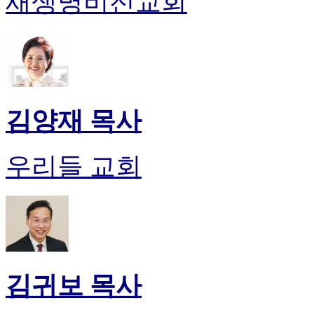
새생명비전교회
김양재 목사
우리들 교회
김귀보 목사