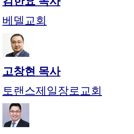
김한요 목사
베델교회
고창현 목사
토랜스제일장로교회