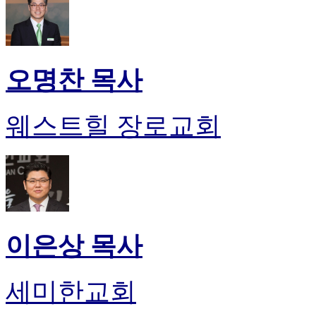
오명찬 목사
웨스트힐 장로교회
이은상 목사
세미한교회