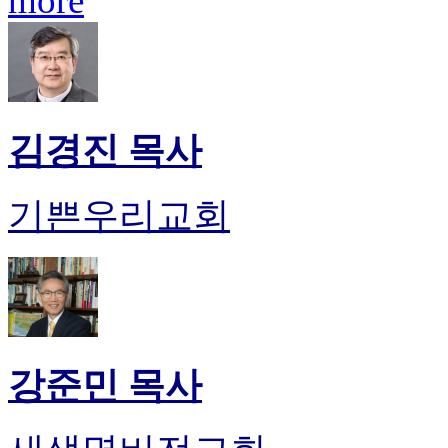
more
김경진 목사
기쁜우리교회
강준민 목사