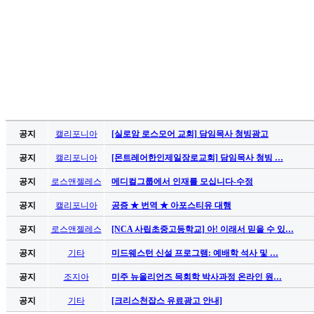
알
리
스
구
입
돔
클
럽
DOMCLUB
공지
캘리포니아
[실로암 로스모어 교회] 담임목사 청빙광고
실
시
공지
캘리포니아
[몬트레어한인제일장로교회] 담임목사 청빙 …
간
무
공지
로스앤젤레스
메디컬그룹에서 인재를 모십니다-수정
료
공지
캘리포니아
공증 ★ 번역 ★ 아포스티유 대행
채
팅
공지
로스앤젤레스
[NCA 사립초중고등학교] 아! 이래서 믿을 수 있…
돔
공지
기타
미드웨스턴 신설 프로그램: 예배학 석사 및 …
클
럽
공지
조지아
미주 뉴올리언즈 목회학 박사과정 온라인 원…
DOMCLUB.top
유
공지
기타
[크리스천잡스 유료광고 안내]
머