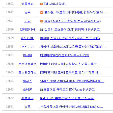
12693
애틀랜타
EM 사역자 청빙
판
북
12692
뉴욕
[맨하탄 IN2교회] 차세대총괄, 영유아부(한어…
토
끼
12691
기타
[청빙] 칠레한인연합교회 전임 사역자 (1명)
최
12690
캘리포니아
[실로암 로스모어 교회] 담임목사 청빙광고
신
토
12689
워싱턴DC
어린이, Youth 사역자 청빙- 올네이션스 교회 -
렌
트
12688
버지니아
워싱턴 서울장로교회 교육국 풀타임 (Full-Time)…
사
12687
워싱턴
타코마제일침례교회 EM 부목사 청빙
이
트
12686
로스앤젤레스
[얼바인 베델 교회] 교회학교 한어중고등부 …
순
12685
로스앤젤레스
[얼바인 베델 교회] 교회학교 유아부 파트 사…
위
비
12684
텍사스
달라스 영락교회에서 Half-Time 찬양사역자를 …
아
후
12683
오레곤
포틀랜드 영락교회 EM Pastor 청빙공고
기
12682
애틀랜타
KM 중고등부를 섬길 사역자를 모십니다.
미
프
12681
뉴욕
뉴욕기둥교회 한어권 전임교역자(full-time) 모…
진