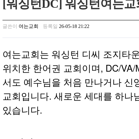
[워싱턴DC] 워싱턴여는교
남
찾
기
은
글쓴이
여는교회
등록일
26-05-18 21:22
꼴
링
크
밍
여는교회는
워싱턴
디씨
조지타
키
넷
, DC/
주
위치한
한어권
교회이며
소
서도 예수님을 처음 만나거나 신
minky
합
체
교회입니다. 새로운 세대를 하나
출
장
있습니다.
안
마
러
브
약