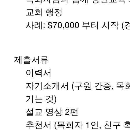
료
약
교회 행정
임
심
사례: $70,000 부터 시작
중
절
코
리
아
제출서류
e
뉴
스
이력서
신
규
자기소개서 (구원 간증, 목
노
제
기는 것)
휴
사
설교 영상 2편
이
트
추천서 (목회자 1인, 친구 
무
료