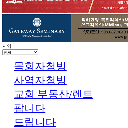
지역
목회자청빙
사역자청빙
교회 부동산/렌트
팝니다
드립니다