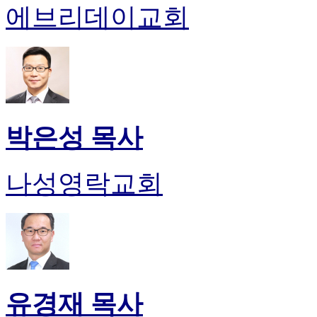
에브리데이교회
박은성 목사
나성영락교회
유경재 목사