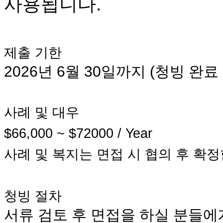
사용됩니다
.
무
료
만
남
어
제출
기한
플
시
2026
년
6
월
30
일까지
(
청빙
완료
알
리
스
후
사례
및
대우
기
가
$66,000 ~ $72000 / Year
평
발
사례
및
복지는
면접
시
협의
후
확정
기
부
진
약
청빙
절차
비
서류
검토
후
면접을
하실
분들에
아
탑-