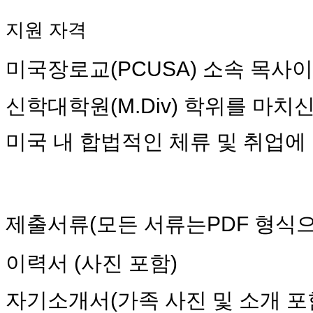
브
약
지원
자격
국
주
소
미국장로교
(PCUSA)
소속
목사이
야
우
신학대학원(M
.Div)
학위를
마치신
즐
성
비
미국
내
합법적인
체류
및
취업에
아
탑-
프
릴
리
제출서류
(
모든
서류는
PDF
형식
지
구
입
이력서
(
사진
포함
)
발
기
부
자기소개서
(
가족
사진
및
소개
포
전