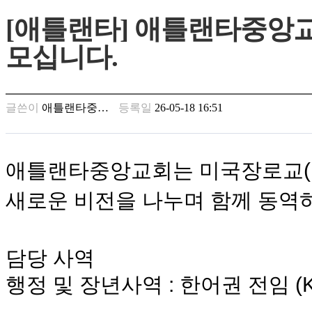
만
[애틀랜타] 애틀랜타중앙
남
찾
모십니다.
기
은
꼴
링
글쓴이
애틀랜타중…
등록일
26-05-18 16:51
크
밍
키
넷
애틀랜타중앙교회는
미국장로교
주
소
새로운
비전을
나누며
함께
동역
minky
합
체
출
담당
사역
장
안
행정
및
장년사역
:
한어권
전임
(K
마
러