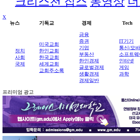
크리스천 잡스
동영상
더
X
뉴스
기독교
경제
Tech
금융
증권
IT기기
미국교회
기업
통신/모
정치
한인교회
부동산
소프트웨
사회
한국교회
한인경제
인터넷
국제
세계교회
글로벌경제
게임
교회주소록
생활경제
과학
경제일반
프리미엄 광고