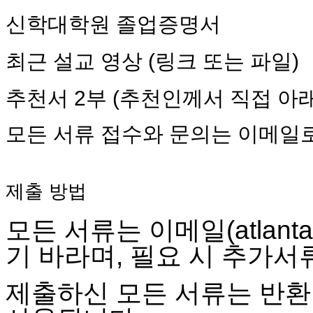
치
신학대학원
졸업증명서
료
약
임
최근
설교
영상
(
링크
또는
파일
)
심
중
추천서
2
부
(
추천인께서
직접
아
절
코
리
모든
서류
접수와
문의는
이메일
아
e
뉴
스
제출
방법
신
규
모든
서류는
이메일
(atlan
노
제
기
바라며
,
필요
시
추가서
휴
사
제출하신
모든
서류는
반환
이
트