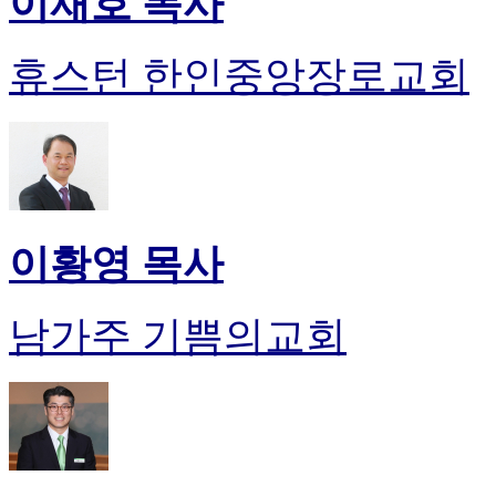
이재호 목사
휴스턴 한인중앙장로교회
이황영 목사
남가주 기쁨의교회