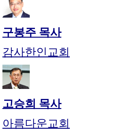
구봉주 목사
감사한인교회
고승희 목사
아름다운교회