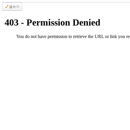
진
글쓰기
약
국
미
국
24
시
간
대
출