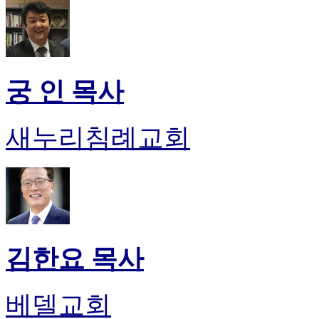
궁 인 목사
새누리침례교회
김한요 목사
베델교회