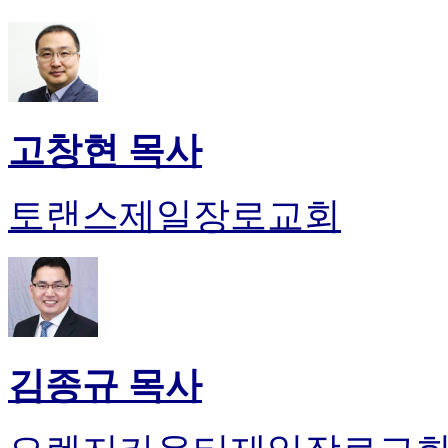
고창현 목사
토랜스제일장로교회
김종규 목사