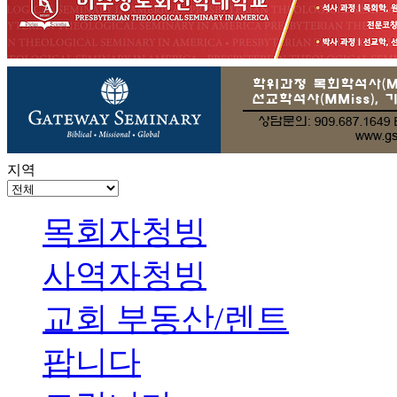
지역
목회자청빙
사역자청빙
교회 부동산/렌트
팝니다