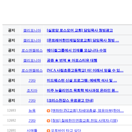
유
머
판
북
토
공지
캘리포니아
[실로암 로스모어 교회] 담임목사 청빙광고
끼
최
공지
캘리포니아
[몬트레어한인제일장로교회] 담임목사 청빙 …
신
공지
로스앤젤레스
메디컬그룹에서 인재를 모십니다-수정
토
렌
공지
캘리포니아
공증 ★ 번역 ★ 아포스티유 대행
트
사
공지
로스앤젤레스
[NCA 사립초중고등학교] 아! 이래서 믿을 수 있…
이
공지
기타
미드웨스턴 신설 프로그램: 예배학 석사 및 …
트
순
공지
조지아
미주 뉴올리언즈 목회학 박사과정 온라인 원…
위
비
공지
기타
[크리스천잡스 유료광고 안내]
아
12693
뉴욕
[맨하탄 IN2교회] 차세대총괄, 영유아부(한어…
후
기
12692
기타
[청빙] 칠레한인연합교회 전임 사역자 (1명)
미
12691
시애틀
오토바이 타고 싶다
프