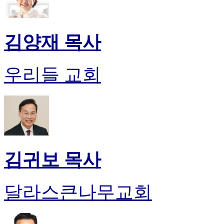
김양재 목사
우리들 교회
김귀보 목사
달라스큰나무교회