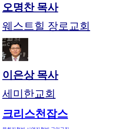
오명찬 목사
웨스트힐 장로교회
이은상 목사
세미한교회
크리스천잡스