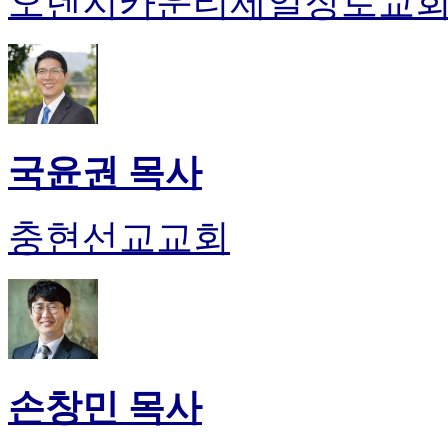
오렌지카운티제일장로교
국윤권 목사
충현선교교회
손창민 목사