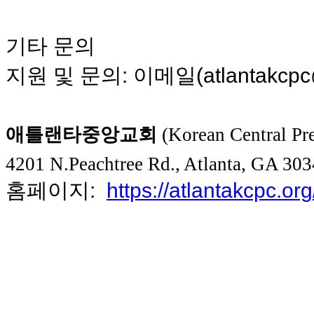
시
알
기타
문의
리
스
지원
및
문의
:
이메일
(atlantakcp
구
입
돔
클
애틀랜타중앙교회
(Korean Central Pre
럽
DOMCLUB
실
4201 N.Peachtree Rd., Atlanta, GA 3
시
홈페이지
:
https://atlantakcpc.org
간
무
료
채
팅
돔
클
럽
DOMCLUB.top