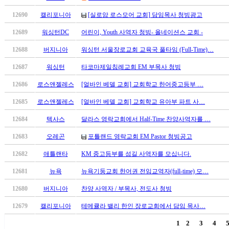
진
12690
캘리포니아
[실로암 로스모어 교회] 담임목사 청빙광고
후
기
12689
워싱턴DC
어린이, Youth 사역자 청빙- 올네이션스 교회 -
대
12688
버지니아
워싱턴 서울장로교회 교육국 풀타임 (Full-Time)…
출
후
12687
워싱턴
타코마제일침례교회 EM 부목사 청빙
기
비
12686
로스앤젤레스
[얼바인 베델 교회] 교회학교 한어중고등부 …
아
12685
로스앤젤레스
[얼바인 베델 교회] 교회학교 유아부 파트 사…
센
터
12684
텍사스
달라스 영락교회에서 Half-Time 찬양사역자를 …
웹
12683
오레곤
포틀랜드 영락교회 EM Pastor 청빙공고
토
끼
12682
애틀랜타
KM 중고등부를 섬길 사역자를 모십니다.
미
프
12681
뉴욕
뉴욕기둥교회 한어권 전임교역자(full-time) 모…
진
12680
버지니아
찬양 사역자 / 부목사, 전도사 청빙
후
기
12679
캘리포니아
테메큘라 밸리 한인 장로교회에서 담임 목사…
미
1
2
3
4
프