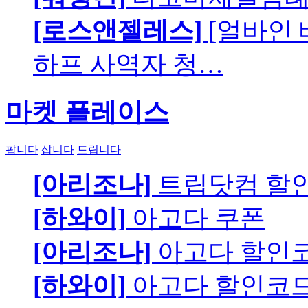
[로스앤젤레스]
[얼바인
하프 사역자 청…
마켓 플레이스
팝니다
삽니다
드립니다
[아리조나]
트립닷컴 할
[하와이]
아고다 쿠폰
[아리조나]
아고다 할인
[하와이]
아고다 할인코