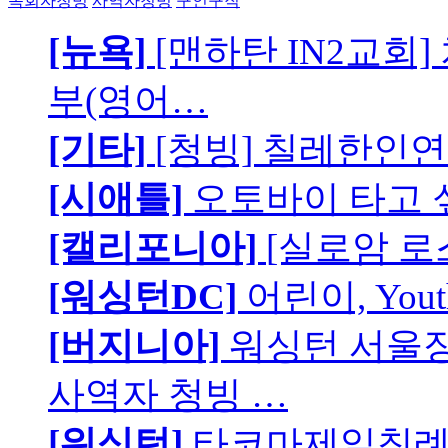
목회자청빙
사역자청빙
구인구직
[뉴욕]
[맨하탄 IN2교회
부(영어…
[기타]
[청빙] 칠레한인연
[시애틀]
오토바이 타고 
[캘리포니아]
[실로암 로
[워싱턴DC]
어린이, You
[버지니아]
워싱턴 서울장로
사역자 청빙 …
[워싱턴]
타코마제일침례교