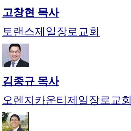
고창현 목사
토랜스제일장로교회
김종규 목사
오렌지카운티제일장로교