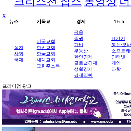
크리스천 잡스
동영상
더
X
뉴스
기독교
경제
Tech
금융
증권
IT기기
미국교회
기업
통신/모
정치
한인교회
부동산
소프트웨
사회
한국교회
한인경제
인터넷
국제
세계교회
글로벌경제
게임
교회주소록
생활경제
과학
경제일반
프리미엄 광고