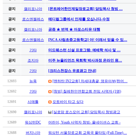
만
공지
캘리포니아
[몬트레어한인제일장로교회] 담임목사 청빙 …
남
찾
공지
로스앤젤레스
메디컬그룹에서 인재를 모십니다-수정
기
은
공지
캘리포니아
공증 ★ 번역 ★ 아포스티유 대행
꼴
공지
로스앤젤레스
[NCA 사립초중고등학교] 아! 이래서 믿을 수 있…
링
크
공지
기타
미드웨스턴 신설 프로그램: 예배학 석사 및 …
밍
키
공지
조지아
미주 뉴올리언즈 목회학 박사과정 온라인 원…
넷
공지
기타
[크리스천잡스 유료광고 안내]
주
소
12693
뉴욕
[맨하탄 IN2교회] 차세대총괄, 영유아부(한어…
minky
합
12692
기타
[청빙] 칠레한인연합교회 전임 사역자 (1명)
체
12691
시애틀
오토바이 타고 싶다
출
장
12690
캘리포니아
[실로암 로스모어 교회] 담임목사 청빙광고
안
12689
워싱턴DC
어린이, Youth 사역자 청빙- 올네이션스 교회 -
마
러
12688
버지니아
워싱턴 서울장로교회 교육국 풀타임 (Full-Time)…