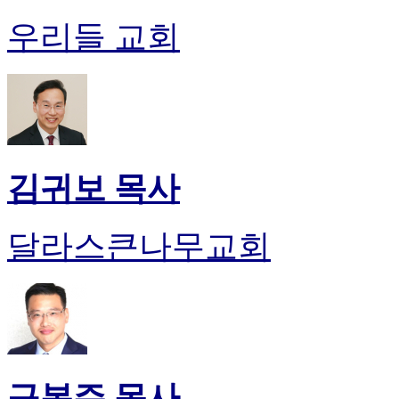
유
머
우리들 교회
판
북
토
끼
최
신
토
렌
김귀보 목사
트
사
이
달라스큰나무교회
트
순
위
비
아
후
기
미
구봉주 목사
프