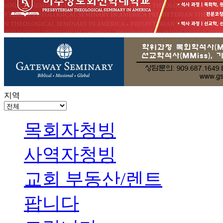
지역
목회자청빙
사역자청빙
교회 부동산/렌트
팝니다