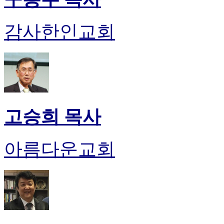
진
후
감사한인교회
기
대
출
후
기
비
아
센
고승희 목사
터
웹
토
아름다운교회
끼
미
프
진
후
기
미
프