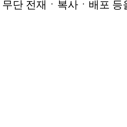
무단 전재ㆍ복사ㆍ배포 등을