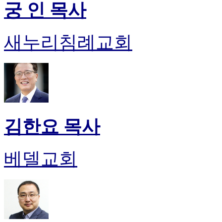
궁 인 목사
진
약
국
새누리침례교회
미
국
24
시
간
대
출
김한요 목사
베델교회