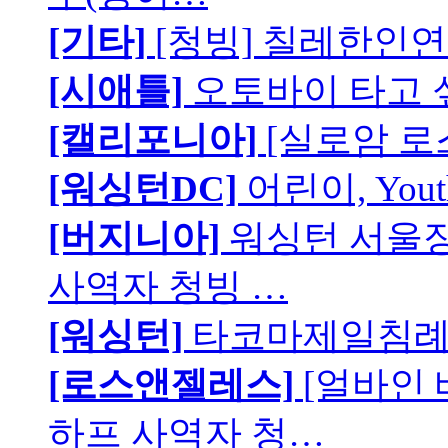
[기타]
[청빙] 칠레한인연
[시애틀]
오토바이 타고 
[캘리포니아]
[실로암 로
[워싱턴DC]
어린이, You
[버지니아]
워싱턴 서울장로
사역자 청빙 …
[워싱턴]
타코마제일침례교
[로스앤젤레스]
[얼바인
하프 사역자 청…