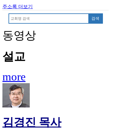
무
주소록 더보기
료
만
검색
남
어
동영상
플
시
알
리
설교
스
후
기
more
가
평
발
기
부
진
약
김경진 목사
비
아
탑-