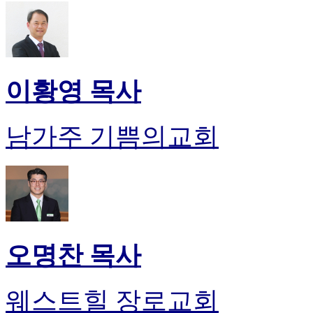
이황영 목사
남가주 기쁨의교회
오명찬 목사
웨스트힐 장로교회