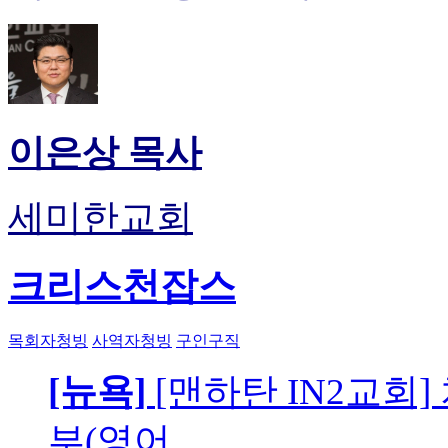
이은상 목사
세미한교회
크리스천잡스
목회자청빙
사역자청빙
구인구직
[뉴욕]
[맨하탄 IN2교회
부(영어…