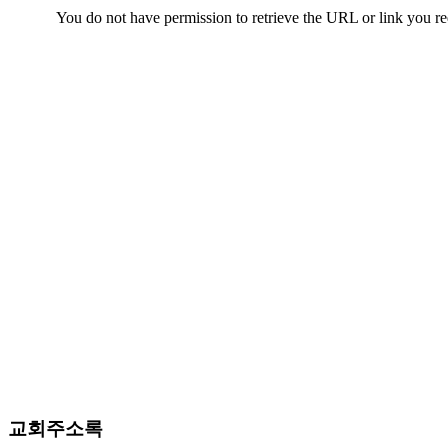
치
료
약
임
심
중
절
코
리
아
e
뉴
스
신
규
노
제
휴
사
이
교회주소록
트