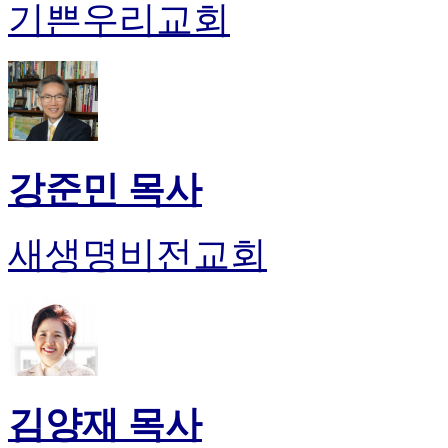
기쁜우리교회
시
알
리
스
구
입
돔
클
강준민 목사
럽
DOMCLUB
실
새생명비전교회
시
간
무
료
채
팅
돔
클
김양재 목사
럽
DOMCLUB.top