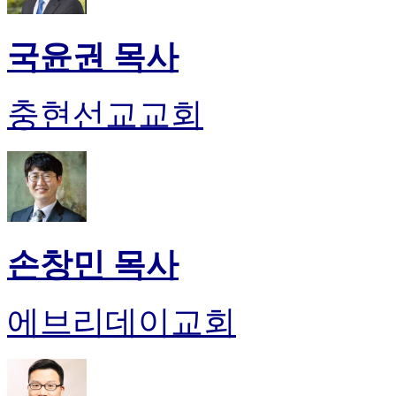
국윤권 목사
충현선교교회
손창민 목사
에브리데이교회