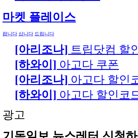
마켓 플레이스
팝니다
삽니다
드립니다
[아리조나]
트립닷컴 할
[하와이]
아고다 쿠폰
[아리조나]
아고다 할인
[하와이]
아고다 할인코
광고
기독일보 뉴스레터 신청하