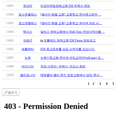
브
약
12687
워싱턴
타코마제일침례교회 EM 부목사 청빙
국
12686
로스앤젤레스
[얼바인 베델 교회] 교회학교 한어중고등부 …
주
소
12685
로스앤젤레스
[얼바인 베델 교회] 교회학교 유아부 파트 사…
야
우
12684
텍사스
달라스 영락교회에서 Half-Time 찬양사역자를 …
즐
12683
오레곤
포틀랜드 영락교회 EM Pastor 청빙공고
성
비
12682
애틀랜타
KM 중고등부를 섬길 사역자를 모십니다.
아
12681
뉴욕
뉴욕기둥교회 한어권 전임교역자(full-time) 모…
탑-
프
12680
버지니아
찬양 사역자 / 부목사, 전도사 청빙
릴
리
12679
캘리포니아
테메큘라 밸리 한인 장로교회에서 담임 목사…
지
1
2
3
4
구
입
글쓰기
발
기
부
전