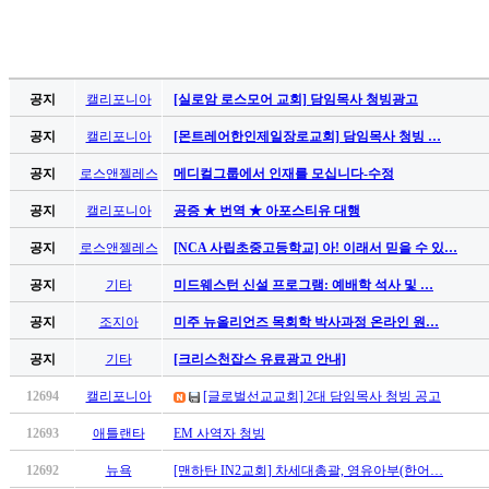
치
료
약
임
공지
캘리포니아
[실로암 로스모어 교회] 담임목사 청빙광고
심
중
공지
캘리포니아
[몬트레어한인제일장로교회] 담임목사 청빙 …
절
공지
로스앤젤레스
메디컬그룹에서 인재를 모십니다-수정
코
리
공지
캘리포니아
공증 ★ 번역 ★ 아포스티유 대행
아
e
공지
로스앤젤레스
[NCA 사립초중고등학교] 아! 이래서 믿을 수 있…
뉴
공지
기타
미드웨스턴 신설 프로그램: 예배학 석사 및 …
스
신
공지
조지아
미주 뉴올리언즈 목회학 박사과정 온라인 원…
규
노
공지
기타
[크리스천잡스 유료광고 안내]
제
12694
캘리포니아
[글로벌선교교회] 2대 담임목사 청빙 공고
휴
사
12693
애틀랜타
EM 사역자 청빙
이
트
12692
뉴욕
[맨하탄 IN2교회] 차세대총괄, 영유아부(한어…