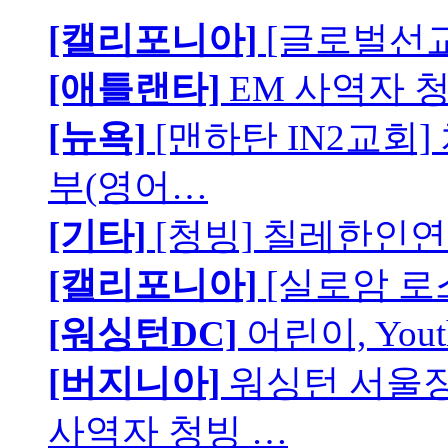
[캘리포니아]
[글로벌선교
[애틀랜타]
EM 사역자 
[뉴욕]
[맨하탄 IN2교회
부(영어…
[기타]
[청빙] 칠레한인연
[캘리포니아]
[실로암 로
[워싱턴DC]
어린이, You
[버지니아]
워싱턴 서울장로
사역자 청빙 …