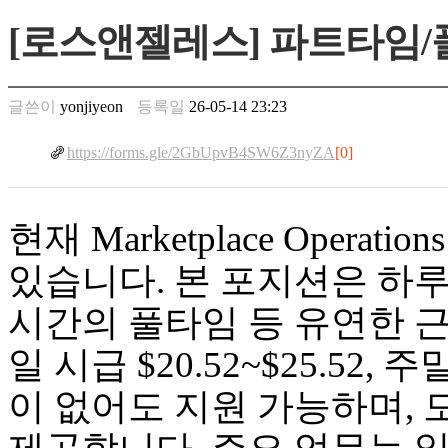
만
[로스앤젤레스] 파트타임/
남
찾
기
은
글쓴이
yonjiyeon
등록일
26-05-14 23:23
꼴
링
https://forms.gle/2GbUpvB4SW6Z3nyZA
[0]
크
밍
키
넷
현재 Marketplace Operat
주
소
있습니다. 본 포지션은 하루
minky
합
시간의 풀타임 등 유연한 
체
출
일 시급 $20.52~$25.52, 
장
안
이 없어도 지원 가능하며, 모
마
러