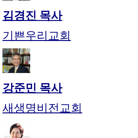
진
김경진 목사
후
기
대
출
기쁜우리교회
후
기
비
아
센
터
웹
토
강준민 목사
끼
미
프
새생명비전교회
진
후
기
미
프