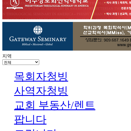
지역
목회자청빙
사역자청빙
교회 부동산/렌트
팝니다