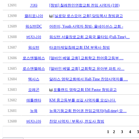
무
12691
기타
[청빙] 칠레한인연합교회 전임 사역자 (1명)
료
만
12690
캘리포니아
[실로암 로스모어 교회] 담임목사 청빙광고
남
12689
워싱턴DC
어린이, Youth 사역자 청빙- 올네이션스 교회 -
어
플
12688
버지니아
워싱턴 서울장로교회 교육국 풀타임 (Full-Time)…
시
알
12687
워싱턴
타코마제일침례교회 EM 부목사 청빙
리
12686
로스앤젤레스
[얼바인 베델 교회] 교회학교 한어중고등부 …
스
후
12685
로스앤젤레스
[얼바인 베델 교회] 교회학교 유아부 파트 사…
기
가
12684
텍사스
달라스 영락교회에서 Half-Time 찬양사역자를 …
평
12683
오레곤
포틀랜드 영락교회 EM Pastor 청빙공고
발
기
12682
애틀랜타
KM 중고등부를 섬길 사역자를 모십니다.
부
12681
뉴욕
뉴욕기둥교회 한어권 전임교역자(full-time) 모…
진
약
12680
버지니아
찬양 사역자 / 부목사, 전도사 청빙
비
아
1
2
3
4
탑-