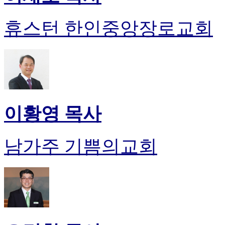
휴스턴 한인중앙장로교회
이황영 목사
남가주 기쁨의교회