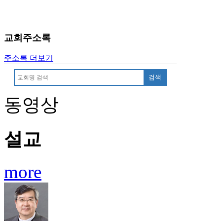
유
머
판
북
교회주소록
토
끼
주소록 더보기
최
신
검색
토
렌
동영상
트
사
이
설교
트
순
위
more
비
아
후
기
미
프