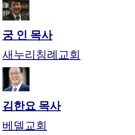
궁 인 목사
새누리침례교회
김한요 목사
베델교회