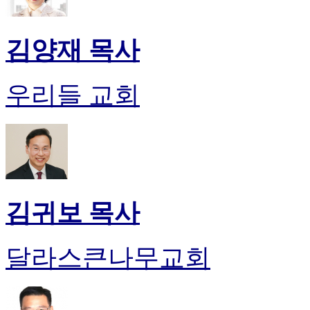
진
약
국
김양재 목사
미
국
24
우리들 교회
시
간
대
출
김귀보 목사
달라스큰나무교회