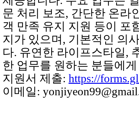
제공합니다. 주요 업무는 
브
약
문 처리 보조, 간단한 온라인
국
주
객 만족 유지 지원 등이 포
소
야
지가 있으며, 기본적인 의
우
즐
다. 유연한 라이프스타일, 
성
비
한 업무를 원하는 분들에게
아
탑-
지원서 제출:
https://form
프
릴
이메일: yonjiyeon99@gmail
리
지
구
입
발
기
부
전