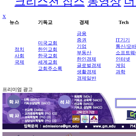
크리스천 잡스
동영상
더
X
뉴스
기독교
경제
Tech
금융
증권
IT기기
미국교회
기업
통신/모
정치
한인교회
부동산
소프트웨
사회
한국교회
한인경제
인터넷
국제
세계교회
글로벌경제
게임
교회주소록
생활경제
과학
경제일반
프리미엄 광고