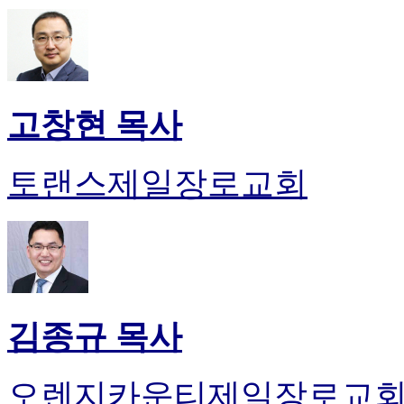
고창현 목사
토랜스제일장로교회
김종규 목사
오렌지카운티제일장로교