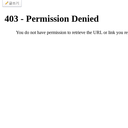
글쓰기
시
알
리
스
구
입
돔
클
럽
DOMCLUB
실
시
간
무
료
채
팅
돔
클
럽
DOMCLUB.top