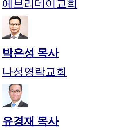
에브리데이교회
박은성 목사
나성영락교회
유경재 목사