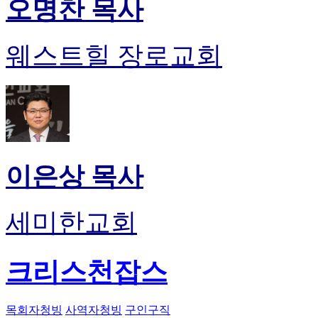
오명찬 목사
웨스트힐 장로교회
이은상 목사
세미한교회
크리스천잡스
목회자청빙
사역자청빙
구인구직