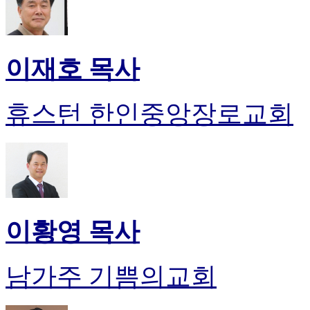
이재호 목사
휴스턴 한인중앙장로교회
이황영 목사
남가주 기쁨의교회