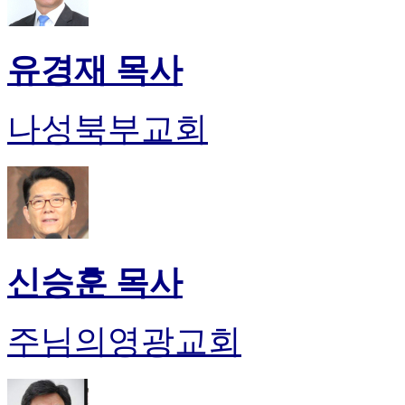
유경재 목사
나성북부교회
신승훈 목사
주님의영광교회