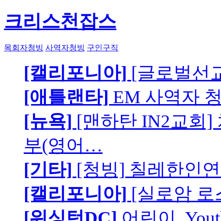
크리스천잡스
목회자청빙
사역자청빙
구인구직
[캘리포니아]
[글로벌선교
[애틀랜타]
EM 사역자 
[뉴욕]
[맨하탄 IN2교회
부(영어…
[기타]
[청빙] 칠레한인연
[캘리포니아]
[실로암 로
[워싱턴DC]
어린이, You