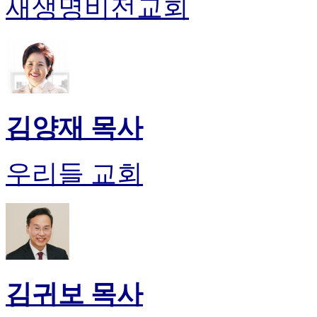
새생명비전교회
약
국
미
국
24
시
간
대
출
김양재 목사
우리들 교회
김귀보 목사