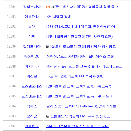
만
12694
캘리포니아
[글로벌선교교회] 2대 담임목사 청빙 공고
남
어
12693
애틀랜타
EM 사역자 청빙
플
12692
뉴욕
[맨하탄 IN2교회] 차세대총괄, 영유아부(한어…
시
알
12691
기타
[청빙] 칠레한인연합교회 전임 사역자 (1명)
리
12690
캘리포니아
[실로암 로스모어 교회] 담임목사 청빙광고
스
후
12689
워싱턴DC
어린이, Youth 사역자 청빙- 올네이션스 교회 -
기
가
12688
버지니아
워싱턴 서울장로교회 교육국 풀타임 (Full-Time)…
평
12687
워싱턴
타코마제일침례교회 EM 부목사 청빙
발
기
12686
로스앤젤레스
[얼바인 베델 교회] 교회학교 한어중고등부 …
부
12685
로스앤젤레스
[얼바인 베델 교회] 교회학교 유아부 파트 사…
진
약
12684
텍사스
달라스 영락교회에서 Half-Time 찬양사역자를 …
비
아
12683
오레곤
포틀랜드 영락교회 EM Pastor 청빙공고
탑-
12682
애틀랜타
KM 중고등부를 섬길 사역자를 모십니다.
시