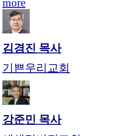
more
후
기
대
출
후
기
비
김경진 목사
아
센
터
기쁜우리교회
웹
토
끼
미
프
진
후
기
강준민 목사
미
프
진