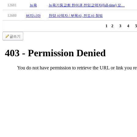
알
12681
뉴욕
뉴욕기둥교회 한어권 전임교역자(full-time) 모…
리
스
12680
버지니아
찬양 사역자 / 부목사, 전도사 청빙
구
1
2
3
4
입
돔
글쓰기
클
럽
DOMCLUB
실
시
간
무
료
채
팅
돔
클
럽
DOMCLUB.top
유
머