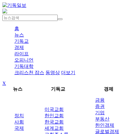
홈
뉴스
기독교
경제
라이프
오피니언
기독대학
크리스천 잡스
동영상
더보기
X
뉴스
기독교
경제
금융
증권
미국교회
기업
정치
한인교회
부동산
사회
한국교회
한인경제
국제
세계교회
글로벌경제