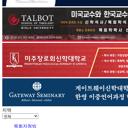
지역
목회자청빙