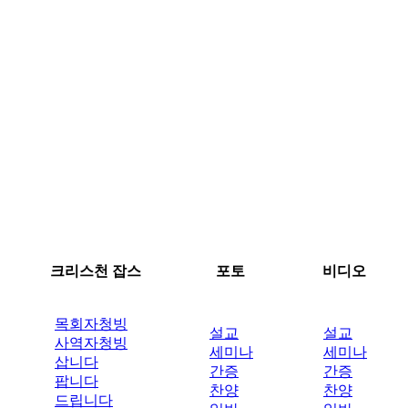
크리스천 잡스
포토
비디오
목회자청빙
설교
설교
사역자청빙
세미나
세미나
삽니다
간증
간증
팝니다
찬양
찬양
드립니다