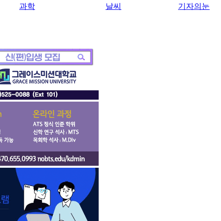
과학
날씨
기자의눈