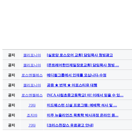
료
약
임
심
중
절
코
리
아
공지
캘리포니아
[실로암 로스모어 교회] 담임목사 청빙광고
e
뉴
공지
캘리포니아
[몬트레어한인제일장로교회] 담임목사 청빙 …
스
신
공지
로스앤젤레스
메디컬그룹에서 인재를 모십니다-수정
규
공지
캘리포니아
공증 ★ 번역 ★ 아포스티유 대행
노
제
공지
로스앤젤레스
[NCA 사립초중고등학교] 아! 이래서 믿을 수 있…
휴
공지
기타
미드웨스턴 신설 프로그램: 예배학 석사 및 …
사
이
공지
조지아
미주 뉴올리언즈 목회학 박사과정 온라인 원…
트
무
공지
기타
[크리스천잡스 유료광고 안내]
료