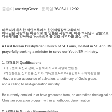
남
찾
글쓴이
amazingGrace
등록일
26-05-11 12:02
기
은
꼴
링
미주리에 위치한 세인트루이스 한인제일장로교회에서
크
하나님을 사랑하는 마음으로 한 영혼을 사랑하며,
바른 하나님의 말씀으로
다음세대를 양육하실 Youth/EM 를 섬길 사역자를 모십니다.
밍
키
■
First Korean Presbyterian Church of St. Louis, located in St. Ann, Mi
넷
prayerfully seeking a minister to serve our Youth/EM ministry.
주
소
1. 자격요건
Qualifications
minky
합
(1) 구원의 확신과 은혜, 다음세대 사역에 사명이 있는 분
체
(2) 정통교단 신학교를(신학과, 기독교 교육학과) 졸업했거나 재학중인 분
출
Have a clear assurance of salvation, a testimony of God’s grace,
장
and a calling to next-generation ministry
안
마
Be currently enrolled in or have graduated from,
an accredited theological 
러
Christian education program within an orthodox denomination
브
약
2. 사역내용
Ministry Responsibilities