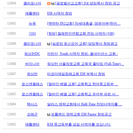
12694
캘리포니아
[글로벌선교교회] 2대 담임목사 청빙 공고
만
남
12693
애틀랜타
EM 사역자 청빙
어
플
12692
뉴욕
[맨하탄 IN2교회] 차세대총괄, 영유아부(한어…
시
12691
기타
[청빙] 칠레한인연합교회 전임 사역자 (1명)
알
리
12690
캘리포니아
[실로암 로스모어 교회] 담임목사 청빙광고
스
12689
워싱턴DC
어린이, Youth 사역자 청빙- 올네이션스 교회 -
후
기
12688
버지니아
워싱턴 서울장로교회 교육국 풀타임 (Full-Time)…
가
평
12687
워싱턴
타코마제일침례교회 EM 부목사 청빙
발
12686
로스앤젤레스
[얼바인 베델 교회] 교회학교 한어중고등부 …
기
부
12685
로스앤젤레스
[얼바인 베델 교회] 교회학교 유아부 파트 사…
진
약
12684
텍사스
달라스 영락교회에서 Half-Time 찬양사역자를 …
비
12683
오레곤
포틀랜드 영락교회 EM Pastor 청빙공고
아
탑-
12682
애틀랜타
KM 중고등부를 섬길 사역자를 모십니다.
시