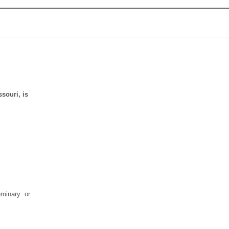
ssouri, is
seminary
or