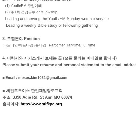
국
(1)
Youth/EM 주일예배
주
(2)
주1회 성경공부 or fellowship
소
Leading and serving the Youth/EM Sunday worship service
야
Leading a weekly Bible study or fellowship gathering
우
즐
3. 모집분
야 Position
성
파트타임/하프타임 /풀타임
Part-time/ Half-time/Full time
비
아
4. 이력서와 자기소개서 보내는 곳 (모든 문의는 이메일로 합니다)
탑-
Please submit your resume and personal statement to the email addre
프
릴
■ Email : moses.kim1031@gmail.com
리
지
■ 세인트루이스 한인제일장로교회
구
주소: 3350 Adie Rd, St Ann MO 63074
입
홈페이지:
http://www.stlfkpc.org
발
기
부
전
치