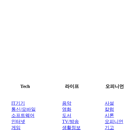
Tech
라이프
오피니언
IT기기
음악
사설
통신/모바일
영화
칼럼
소프트웨어
도서
시론
인터넷
TV/방송
오피니언
게임
생활정보
기고