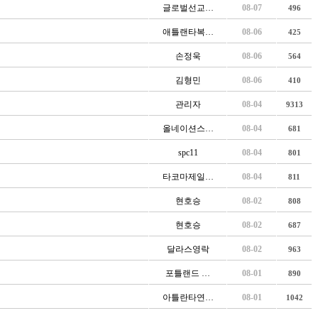
글로벌선교…
08-07
496
애틀랜타복…
08-06
425
손정욱
08-06
564
김형민
08-06
410
관리자
08-04
9313
올네이션스…
08-04
681
spc11
08-04
801
타코마제일…
08-04
811
현호승
08-02
808
현호승
08-02
687
달라스영락
08-02
963
포틀랜드 …
08-01
890
아틀란타연…
08-01
1042