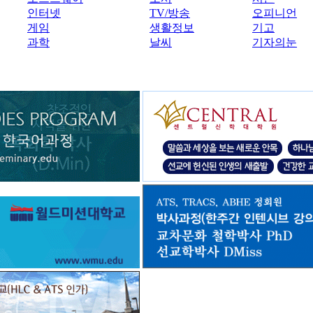
인터넷
TV/방송
오피니언
게임
생활정보
기고
과학
날씨
기자의눈