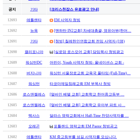
휴
공지
기타
[크리스천잡스 유료광고 안내]
사
이
12693
애틀랜타
EM 사역자 청빙
트
무
12692
뉴욕
[맨하탄 IN2교회] 차세대총괄, 영유아부(한어…
료
12691
기타
[청빙] 칠레한인연합교회 전임 사역자 (1명)
만
남
12690
캘리포니아
[실로암 로스모어 교회] 담임목사 청빙광고
어
플
12689
워싱턴DC
어린이, Youth 사역자 청빙- 올네이션스 교회 -
시
12688
버지니아
워싱턴 서울장로교회 교육국 풀타임 (Full-Time)…
알
리
12687
워싱턴
타코마제일침례교회 EM 부목사 청빙
스
12686
로스앤젤레스
[얼바인 베델 교회] 교회학교 한어중고등부 …
후
기
12685
로스앤젤레스
[얼바인 베델 교회] 교회학교 유아부 파트 사…
가
평
12684
텍사스
달라스 영락교회에서 Half-Time 찬양사역자를 …
발
12683
오레곤
포틀랜드 영락교회 EM Pastor 청빙공고
기
부
12682
애틀랜타
KM 중고등부를 섬길 사역자를 모십니다.