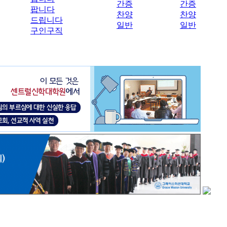
간증
간증
팝니다
찬양
찬양
드립니다
일반
일반
구인구직