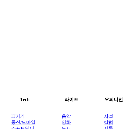
Tech
라이프
오피니언
IT기기
음악
사설
통신/모바일
영화
칼럼
소프트웨어
도서
시론