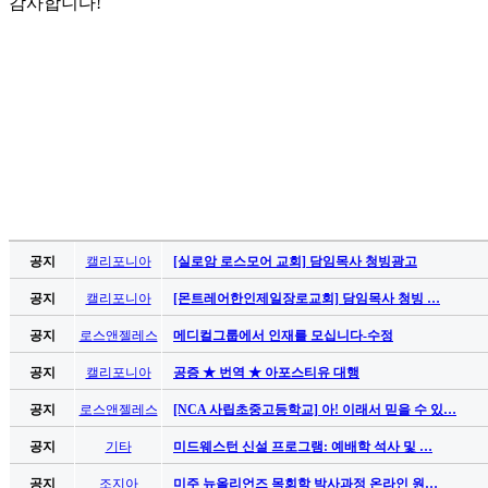
입
감사합니다!
발
기
부
전
치
료
약
임
심
중
절
공지
캘리포니아
[실로암 로스모어 교회] 담임목사 청빙광고
코
리
공지
캘리포니아
[몬트레어한인제일장로교회] 담임목사 청빙 …
아
공지
로스앤젤레스
메디컬그룹에서 인재를 모십니다-수정
e
뉴
공지
캘리포니아
공증 ★ 번역 ★ 아포스티유 대행
스
신
공지
로스앤젤레스
[NCA 사립초중고등학교] 아! 이래서 믿을 수 있…
규
공지
기타
미드웨스턴 신설 프로그램: 예배학 석사 및 …
노
제
공지
조지아
미주 뉴올리언즈 목회학 박사과정 온라인 원…