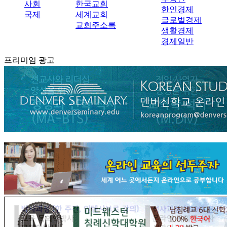
사회
한국교회
한인경제
국제
세계교회
글로벌경제
교회주소록
생활경제
경제일반
프리미엄 광고