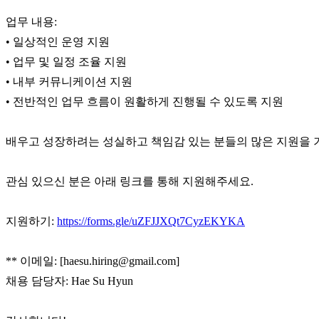
장
안
업무 내용:
마
• 일상적인 운영 지원
러
• 업무 및 일정 조율 지원
브
약
• 내부 커뮤니케이션 지원
국
• 전반적인 업무 흐름이 원활하게 진행될 수 있도록 지원
주
소
야
배우고 성장하려는 성실하고 책임감 있는 분들의 많은 지원을 
우
즐
관심 있으신 분은 아래 링크를 통해 지원해주세요.
성
비
아
지원하기:
https://forms.gle/uZFJJXQt7CyzEKYKA
탑-
프
릴
** 이메일: [haesu.hiring@gmail.com]
리
채용 담당자: Hae Su Hyun
지
구