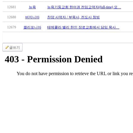
진
12681
뉴욕
뉴욕기둥교회 한어권 전임교역자(full-time) 모…
약
비
12680
버지니아
찬양 사역자 / 부목사, 전도사 청빙
아
탑-
12679
캘리포니아
테메큘라 밸리 한인 장로교회에서 담임 목사…
시
알
리
글쓰기
스
구
입
돔
클
럽
DOMCLUB
실
시
간
무
료
채
팅