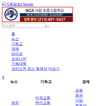
Chicago
홈
뉴스
기독교
경제
라이프
오피니언
기독대학
크리스천 잡스
동영상
더보기
X
뉴스
기독교
경제
금융
증권
미국교회
기업
정치
한인교회
부동산