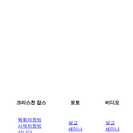
크리스천 잡스
포토
비디오
목회자청빙
설교
설교
사역자청빙
세미나
세미나
삽니다