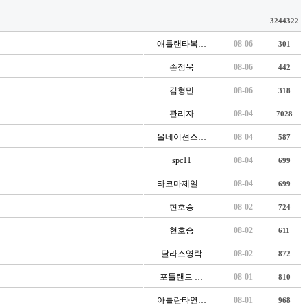
3244322
애틀랜타복…
08-06
301
손정욱
08-06
442
김형민
08-06
318
관리자
08-04
7028
올네이션스…
08-04
587
spc11
08-04
699
타코마제일…
08-04
699
현호승
08-02
724
현호승
08-02
611
달라스영락
08-02
872
포틀랜드 …
08-01
810
아틀란타연…
08-01
968