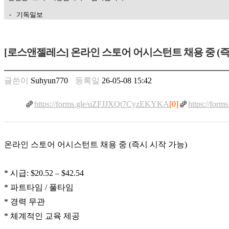
 - 기독일보
가
평
[로스앤젤레스] 온라인 스토어 어시스턴트 채용 중 (즉
만
남
찾
글쓴이
Suhyun770
등록일
26-05-08 15:42
기
은
https://forms.gle/uZFJJXQt7CyzEKYKA
[0]
https://fo
꼴
링
크
밍
온라인 스토어 어시스턴트 채용 중 (즉시 시작 가능)
키
넷
주
* 시급: $20.52 – $42.54
소
* 파트타임 / 풀타임
minky
합
* 경력 무관
체
* 체계적인 교육 제공
출