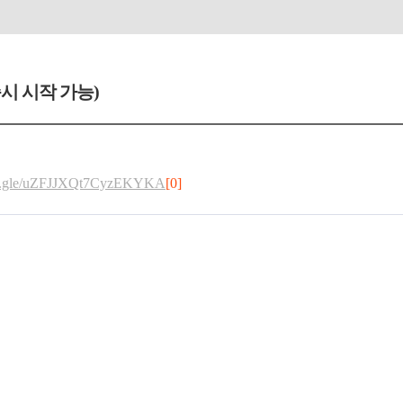
시 시작 가능)
rms.gle/uZFJJXQt7CyzEKYKA
[0]