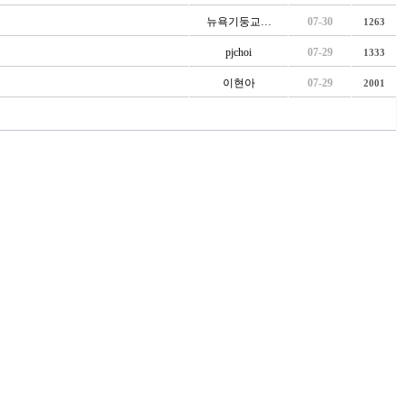
뉴욕기둥교…
07-30
1263
pjchoi
07-29
1333
이현아
07-29
2001