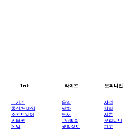
Tech
라이프
오피니언
IT기기
음악
사설
통신/모바일
영화
칼럼
소프트웨어
도서
시론
인터넷
TV/방송
오피니언
게임
생활정보
기고