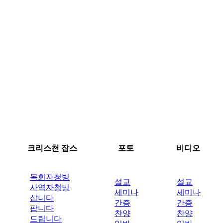
크리스천 잡스
포토
비디오
목회자청빙
설교
설교
사역자청빙
세미나
세미나
삽니다
간증
간증
팝니다
찬양
찬양
드립니다