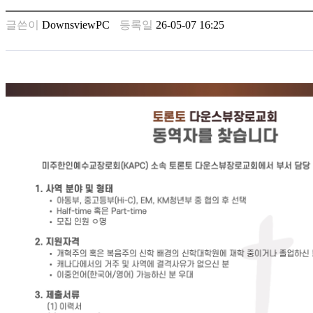
남
찾
글쓴이
DownsviewPC
등록일
26-05-07 16:25
기
은
꼴
링
크
밍
키
넷
주
소
minky
합
체
출
장
안
마
러
브
약