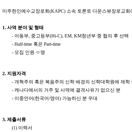
료
약
미주한인예수교장로회(KAPC) 소속 토론토 다운스뷰장로교회
임
심
중
1. 사역 분야 및 형태
절
- 아동부, 중고등부(Hi-C), EM, KM청년부 중 협의 후 선택
코
- Half-time 혹은 Part-time
리
아
- 모집 인원 ㅇ명
e
뉴
스
2. 지원자격
신
규
- 개혁주의 혹은 복음주의 신학 배경의 신학대학원에 재학
노
- 캐나다에서의 거주 및 사역에 결격사유가 없으신 분
제
- 이중언어(한국어/영어) 가능하신 분 우대
휴
사
이
트
3. 제출서류
무
(1) 이력서
료