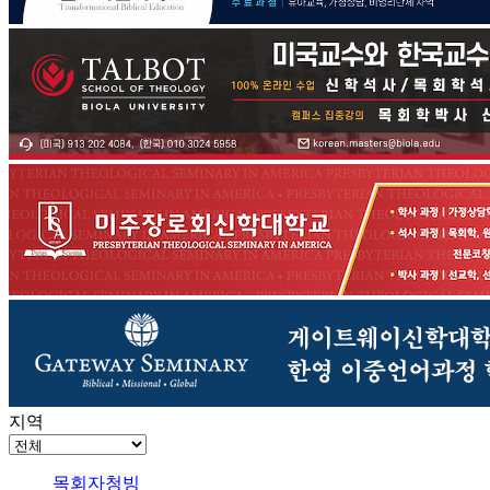
지역
목회자청빙