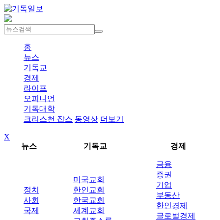
홈
뉴스
기독교
경제
라이프
오피니언
기독대학
크리스천 잡스
동영상
더보기
X
뉴스
기독교
경제
금융
증권
미국교회
기업
정치
한인교회
부동산
사회
한국교회
한인경제
국제
세계교회
글로벌경제