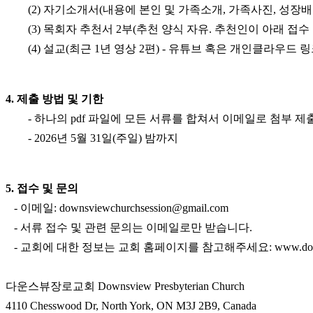
(2) 자기소개서(내용에 본인 및 가족소개, 가족사진, 성장배
만
남
(3) 목회자 추천서 2부(추천 양식 자유. 추천인이 아래 접
어
(4) 설교(최근 1년 영상 2편) - 유튜브 혹은 개인클라우드 
플
시
알
4. 제출 방법 및 기한
리
스
- 하나의 pdf 파일에 모든 서류를 합쳐서 이메일로 첨부 제
후
- 2026년 5월 31일(주일) 밤까지
기
가
평
발
5. 접수 및 문의
기
- 이메일: downsviewchurchsession@gmail.com
부
- 서류 접수 및 관련 문의는 이메일로만 받습니다.
진
약
- 교회에 대한 정보는 교회 홈페이지를 참고해주세요:
www.do
비
아
다운스뷰장로교회 Downsview Presbyterian Church
탑-
시
4110 Chesswood Dr, North York, ON M3J 2B9, Canada