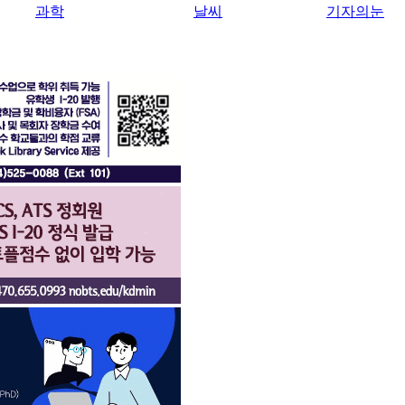
과학
날씨
기자의눈