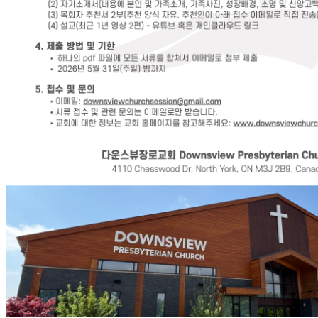
국
주
소
야
우
즐
성
비
아
탑-
프
릴
리
지
구
입
발
기
부
전
치