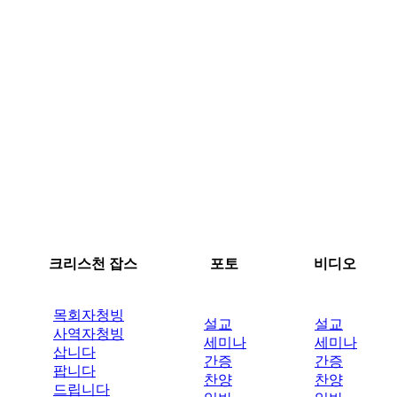
크리스천 잡스
포토
비디오
목회자청빙
설교
설교
사역자청빙
세미나
세미나
삽니다
간증
간증
팝니다
찬양
찬양
드립니다