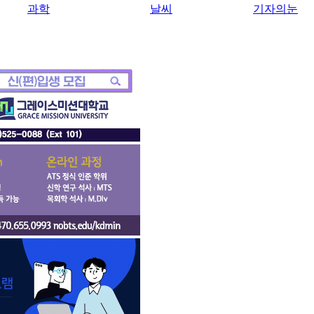
과학
날씨
기자의눈