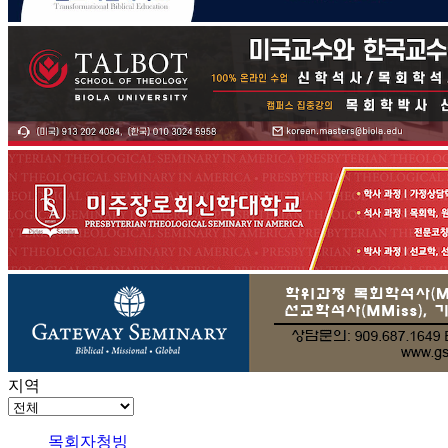
지역
목회자청빙