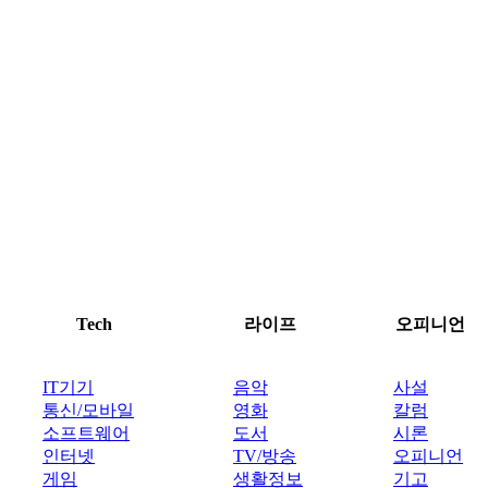
Tech
라이프
오피니언
IT기기
음악
사설
통신/모바일
영화
칼럼
소프트웨어
도서
시론
인터넷
TV/방송
오피니언
게임
생활정보
기고