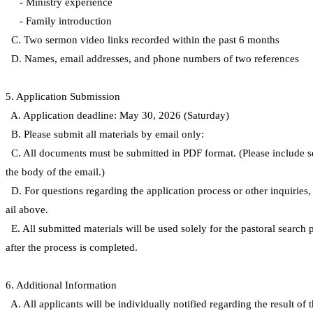
- Ministry experience
료
약
- Family introduction
임
C. Two sermon video links recorded within the past 6 months
심
D. Names, email addresses, and phone numbers of two references
중
절
코
5. Application Submission
리
A. Application deadline: May 30, 2026 (Saturday)
아
B. Please submit all materials by email only:
e
뉴
C. All documents must be submitted in PDF format. (Please include se
스
the body of the email.)
신
D. For questions regarding the application process or other inquiries,
규
노
ail above.
제
E. All submitted materials will be used solely for the pastoral search 
휴
after the process is completed.
사
이
트
6. Additional Information
무
A. All applicants will be individually notified regarding the result of t
료