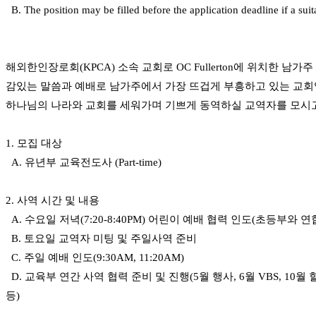
B. The position may be filled before the application deadline if a suit
만
남
어
플
해외한인장로회(KPCA) 소속 교회로 OC Fullerton에 위치한 남
시
알
감있는 말씀과 예배로 남가주에서 가장 뜨겁게 부흥하고 있는 교회
리
하나님의 나라와 교회를 세워가며 기쁘게 동역하실 교역자를 모시
스
후
1. 모집 대상
기
가
A. 유년부 교육전도사 (Part-time)
평
발
2. 사역 시간 및 내용
기
부
A. 수요일 저녁(7:20-8:40PM) 어린이 예배 협력 인도(초등부와 연
진
B. 토요일 교역자 미팅 및 주일사역 준비
약
C. 주일 예배 인도(9:30AM, 11:20AM)
비
D. 교육부 연간 사역 협력 준비 및 진행(5월 행사, 6월 VBS, 10
아
탑-
등)
시