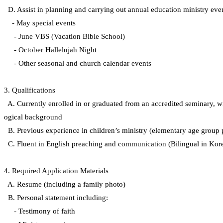
국
D. Assist in planning and carrying out annual education ministry e
주
- May special events
소
- June VBS (Vacation Bible School)
야
우
- October Hallelujah Night
즐
- Other seasonal and church calendar events
성
비
아
3. Qualifications
탑-
A. Currently enrolled in or graduated from an accredited seminary, wi
프
ogical background
릴
B. Previous experience in children’s ministry (elementary age group 
리
지
C. Fluent in English preaching and communication (Bilingual in Kore
구
입
4. Required Application Materials
발
기
A. Resume (including a family photo)
부
B. Personal statement including:
전
- Testimony of faith
치