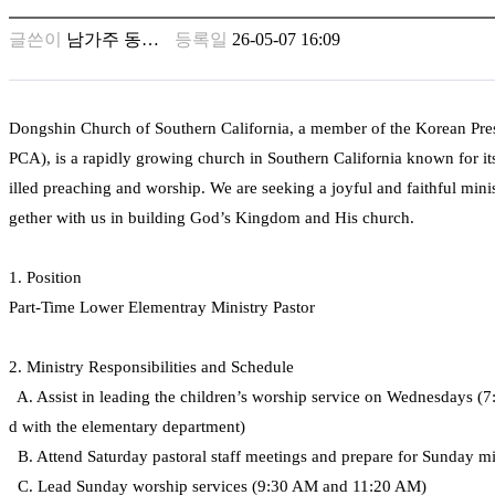
남
찾
글쓴이
남가주 동…
등록일
26-05-07 16:09
기
은
꼴
링
Dongshin Church of Southern California, a member of the Korean Pr
크
PCA), is a rapidly growing church in Southern California known for its
밍
키
illed preaching and worship. We are seeking a joyful and faithful minis
넷
gether with us in building God’s Kingdom and His church.
주
소
1. Position
minky
합
Part-Time Lower Elementray Ministry Pastor
체
출
2. Ministry Responsibilities and Schedule
장
안
A. Assist in leading the children’s worship service on Wednesdays 
마
d with the elementary department)
러
B. Attend Saturday pastoral staff meetings and prepare for Sunday mi
브
약
C. Lead Sunday worship services (9:30 AM and 11:20 AM)