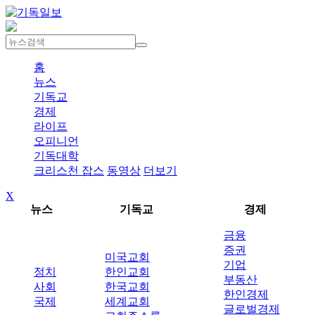
홈
뉴스
기독교
경제
라이프
오피니언
기독대학
크리스천 잡스
동영상
더보기
X
뉴스
기독교
경제
금융
증권
미국교회
기업
정치
한인교회
부동산
사회
한국교회
한인경제
국제
세계교회
글로벌경제