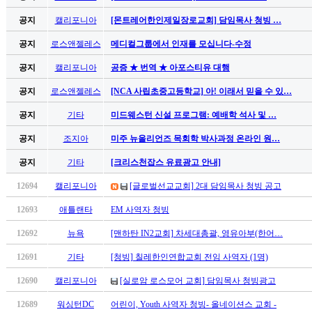
만
공지
캘리포니아
[몬트레어한인제일장로교회] 담임목사 청빙 …
남
찾
공지
로스앤젤레스
메디컬그룹에서 인재를 모십니다-수정
기
은
공지
캘리포니아
공증 ★ 번역 ★ 아포스티유 대행
꼴
공지
로스앤젤레스
[NCA 사립초중고등학교] 아! 이래서 믿을 수 있…
링
크
공지
기타
미드웨스턴 신설 프로그램: 예배학 석사 및 …
밍
키
공지
조지아
미주 뉴올리언즈 목회학 박사과정 온라인 원…
넷
공지
기타
[크리스천잡스 유료광고 안내]
주
소
12694
캘리포니아
[글로벌선교교회] 2대 담임목사 청빙 공고
minky
합
12693
애틀랜타
EM 사역자 청빙
체
12692
뉴욕
[맨하탄 IN2교회] 차세대총괄, 영유아부(한어…
출
장
12691
기타
[청빙] 칠레한인연합교회 전임 사역자 (1명)
안
12690
캘리포니아
[실로암 로스모어 교회] 담임목사 청빙광고
마
러
12689
워싱턴DC
어린이, Youth 사역자 청빙- 올네이션스 교회 -