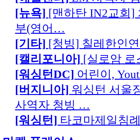
[뉴욕]
[맨하탄 IN2교회
부(영어…
[기타]
[청빙] 칠레한인연
[캘리포니아]
[실로암 로
[워싱턴DC]
어린이, You
[버지니아]
워싱턴 서울장로
사역자 청빙 …
[워싱턴]
타코마제일침례교