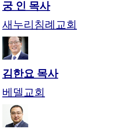
궁 인 목사
진
약
국
새누리침례교회
미
국
24
시
간
대
출
김한요 목사
베델교회