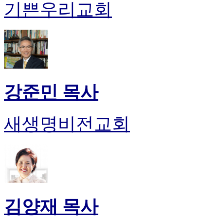
기쁜우리교회
시
알
리
스
구
입
돔
클
강준민 목사
럽
DOMCLUB
실
새생명비전교회
시
간
무
료
채
팅
돔
클
김양재 목사
럽
DOMCLUB.top