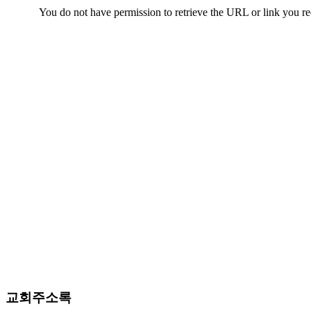
치
료
약
임
심
중
절
코
리
아
e
뉴
스
신
규
노
제
휴
사
이
교회주소록
트