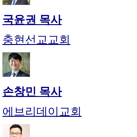
국윤권 목사
충현선교교회
손창민 목사
에브리데이교회