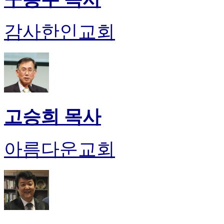
진
후
감사한인교회
기
대
출
후
기
비
아
센
고승희 목사
터
웹
토
아름다운교회
끼
미
프
진
후
기
미
프