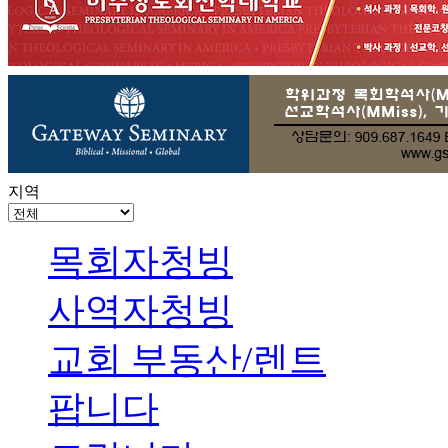
지역
목회자청빙
사역자청빙
교회 부동산/렌트
팝니다