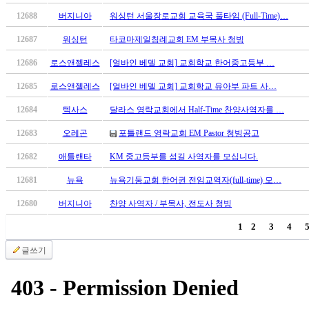
브
약
12688
버지니아
워싱턴 서울장로교회 교육국 풀타임 (Full-Time)…
국
12687
워싱턴
타코마제일침례교회 EM 부목사 청빙
주
소
12686
로스앤젤레스
[얼바인 베델 교회] 교회학교 한어중고등부 …
야
우
12685
로스앤젤레스
[얼바인 베델 교회] 교회학교 유아부 파트 사…
즐
12684
텍사스
달라스 영락교회에서 Half-Time 찬양사역자를 …
성
비
12683
오레곤
포틀랜드 영락교회 EM Pastor 청빙공고
아
12682
애틀랜타
KM 중고등부를 섬길 사역자를 모십니다.
탑-
프
12681
뉴욕
뉴욕기둥교회 한어권 전임교역자(full-time) 모…
릴
리
12680
버지니아
찬양 사역자 / 부목사, 전도사 청빙
지
1
2
3
4
구
입
글쓰기
발
기
부
전