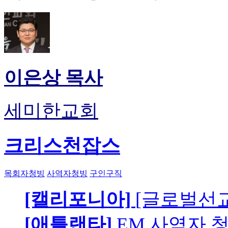
이은상 목사
세미한교회
크리스천잡스
목회자청빙
사역자청빙
구인구직
[캘리포니아]
[글로벌선교
[애틀랜타]
EM 사역자 