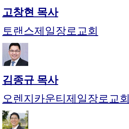
고창현 목사
토랜스제일장로교회
김종규 목사
오렌지카운티제일장로교