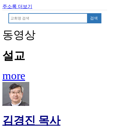
무
주소록 더보기
료
만
검색
남
어
동영상
플
시
알
리
설교
스
후
기
more
가
평
발
기
부
진
약
김경진 목사
비
아
탑-