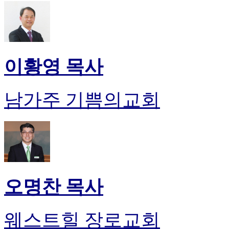
이황영 목사
남가주 기쁨의교회
오명찬 목사
웨스트힐 장로교회