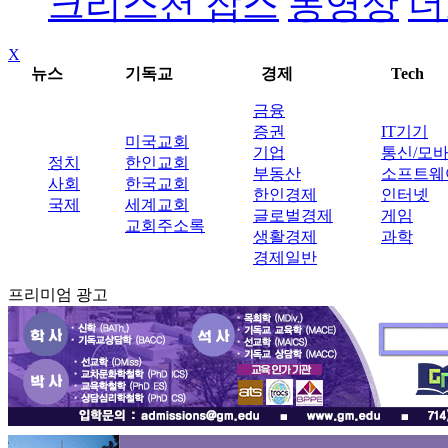
크리스천 잡스
동영상
더
X
뉴스
기독교
경제
Tech
금융
증권
IT기기
미국교회
기업
통신/모
정치
한인교회
부동산
소프트웨
사회
한국교회
한인경제
인터넷
국제
세계교회
글로벌경제
게임
교회주소록
생활경제
과학
경제일반
프리미엄 광고