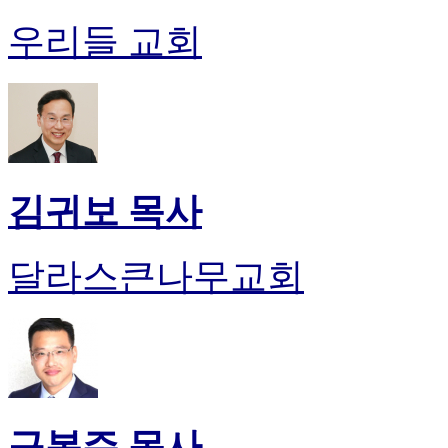
유
머
우리들 교회
판
북
토
끼
최
신
토
렌
김귀보 목사
트
사
이
달라스큰나무교회
트
순
위
비
아
후
기
미
구봉주 목사
프