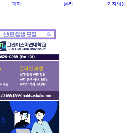
과학
날씨
기자의눈