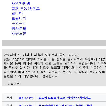
사역자청빙
교회 부동산/렌트
팝니다
드립니다
구인구직
행사홍보
자유토론
 안녕하세요. 게시판 사용자 여러분께 공지드립니다.

 잦은 스팸으로 인하여 게시물 노출 방식을 불가피하게 수정하게 되었습
 게시물 등록 방식은 이전과 같고 노출은 관리자의 승인을 통해 이루어
 글 작성후 24시간 내에 검토후 노출될 예정이오니 이용에 참고하여 주
 링크빌딩 목적으로 글 내용에 외부링크 추가시 글 작성이 불가하도록 
 불편을 드려 죄송합니다. 감사합니다.

 - 기독일보
가
평
공지
캘리포니아
[실로암 로스모어 교회] 담임목사 청빙광고
만
공지
캘리포니아
[몬트레어한인제일장로교회] 담임목사 청빙 …