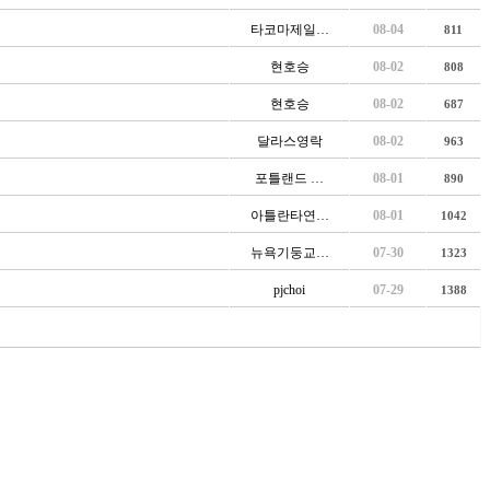
타코마제일…
08-04
811
현호승
08-02
808
현호승
08-02
687
달라스영락
08-02
963
포틀랜드 …
08-01
890
아틀란타연…
08-01
1042
뉴욕기둥교…
07-30
1323
pjchoi
07-29
1388