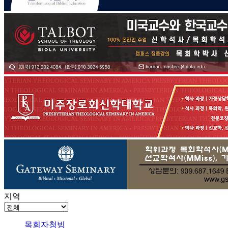
지역
목회자청빙