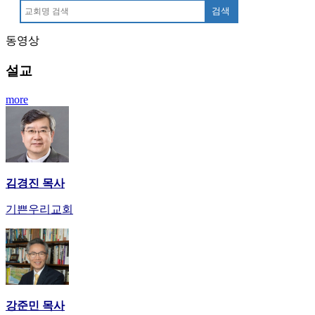
만
검색
남
동영상
어
플
설교
시
알
more
리
스
후
기
가
평
김경진 목사
발
기
기쁜우리교회
부
진
약
비
아
탑-
강준민 목사
시