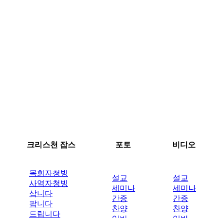
크리스천 잡스
포토
비디오
목회자청빙
설교
설교
사역자청빙
세미나
세미나
삽니다
간증
간증
팝니다
찬양
찬양
드립니다