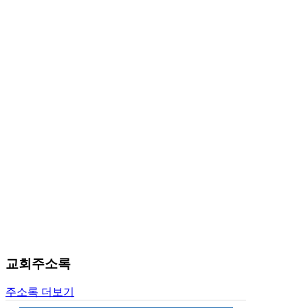
료
약
임
심
중
절
코
리
아
e
뉴
스
신
규
노
제
휴
사
이
교회주소록
트
무
주소록 더보기
료