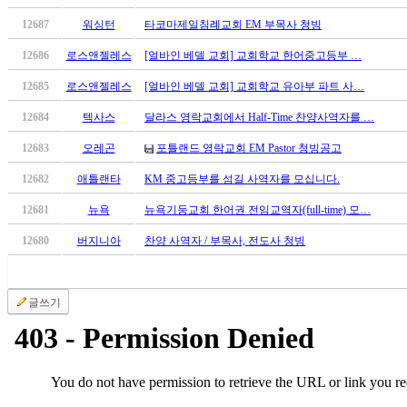
국
12687
워싱턴
타코마제일침례교회 EM 부목사 청빙
주
소
12686
로스앤젤레스
[얼바인 베델 교회] 교회학교 한어중고등부 …
야
우
12685
로스앤젤레스
[얼바인 베델 교회] 교회학교 유아부 파트 사…
즐
12684
텍사스
달라스 영락교회에서 Half-Time 찬양사역자를 …
성
비
12683
오레곤
포틀랜드 영락교회 EM Pastor 청빙공고
아
12682
애틀랜타
KM 중고등부를 섬길 사역자를 모십니다.
탑-
프
12681
뉴욕
뉴욕기둥교회 한어권 전임교역자(full-time) 모…
릴
리
12680
버지니아
찬양 사역자 / 부목사, 전도사 청빙
지
구
입
글쓰기
발
기
부
전
치