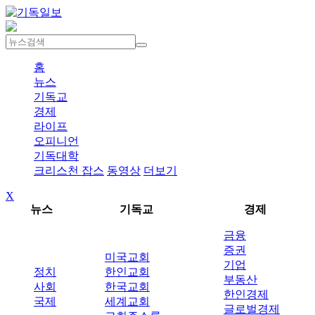
홈
뉴스
기독교
경제
라이프
오피니언
기독대학
크리스천 잡스
동영상
더보기
X
뉴스
기독교
경제
금융
증권
미국교회
기업
정치
한인교회
부동산
사회
한국교회
한인경제
국제
세계교회
글로벌경제