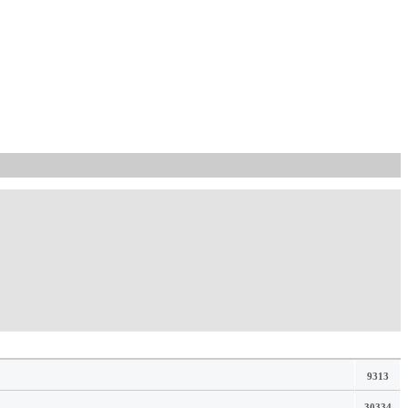
9313
30334