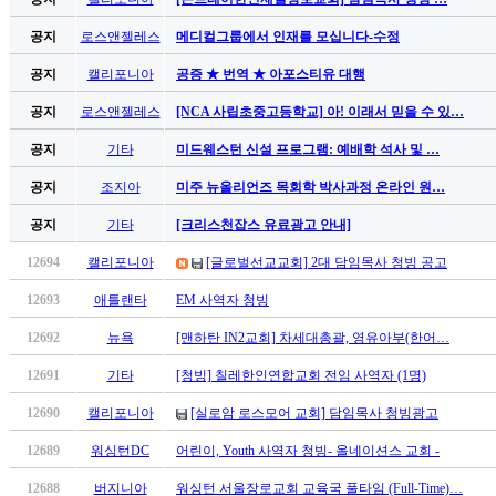
남
찾
공지
로스앤젤레스
메디컬그룹에서 인재를 모십니다-수정
기
은
공지
캘리포니아
공증 ★ 번역 ★ 아포스티유 대행
꼴
공지
로스앤젤레스
[NCA 사립초중고등학교] 아! 이래서 믿을 수 있…
링
크
공지
기타
미드웨스턴 신설 프로그램: 예배학 석사 및 …
밍
키
공지
조지아
미주 뉴올리언즈 목회학 박사과정 온라인 원…
넷
공지
기타
[크리스천잡스 유료광고 안내]
주
소
12694
캘리포니아
[글로벌선교교회] 2대 담임목사 청빙 공고
minky
합
12693
애틀랜타
EM 사역자 청빙
체
12692
뉴욕
[맨하탄 IN2교회] 차세대총괄, 영유아부(한어…
출
장
12691
기타
[청빙] 칠레한인연합교회 전임 사역자 (1명)
안
12690
캘리포니아
[실로암 로스모어 교회] 담임목사 청빙광고
마
러
12689
워싱턴DC
어린이, Youth 사역자 청빙- 올네이션스 교회 -
브
약
12688
버지니아
워싱턴 서울장로교회 교육국 풀타임 (Full-Time)…