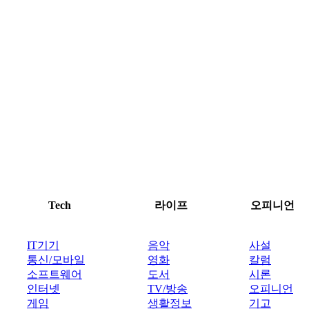
Tech
라이프
오피니언
IT기기
음악
사설
통신/모바일
영화
칼럼
소프트웨어
도서
시론
인터넷
TV/방송
오피니언
게임
생활정보
기고