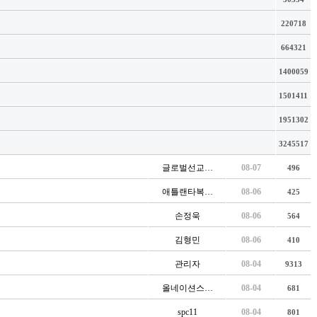
220718
664321
1400059
1501411
1951302
3245517
글로벌선교…
08-07
496
애틀랜타복…
08-06
425
손정욱
08-06
564
김형민
08-06
410
관리자
08-04
9313
올네이션스…
08-04
681
spc11
08-04
801