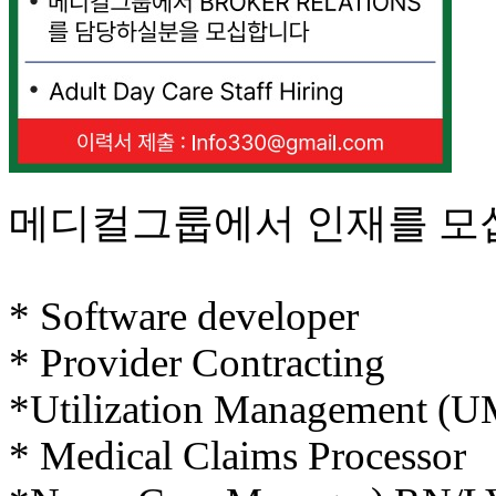
기
부
전
치
료
약
임
심
중
메디컬그룹에서 인재를 모
절
코
리
아
* Software developer
e
뉴
* Provider Contracting
스
신
*Utilization Management (U
규
노
* Medical Claims Processor
제
휴
사