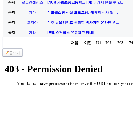
공지
로스앤젤레스
[NCA 사립초중고등학교] 아! 이래서 믿을 수 있…
공지
기타
미드웨스턴 신설 프로그램: 예배학 석사 및 …
공지
조지아
미주 뉴올리언즈 목회학 박사과정 온라인 원…
공지
기타
[크리스천잡스 유료광고 안내]
처음
이전
761
762
763
7
글쓰기