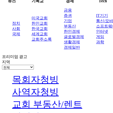
뉴스
기독교
경제
Tech
금융
증권
IT기기
미국교회
기업
통신/모
정치
한인교회
부동산
소프트웨
사회
한국교회
한인경제
인터넷
국제
세계교회
글로벌경제
게임
교회주소록
생활경제
과학
경제일반
프리미엄 광고
지역
목회자청빙
사역자청빙
교회 부동산/렌트