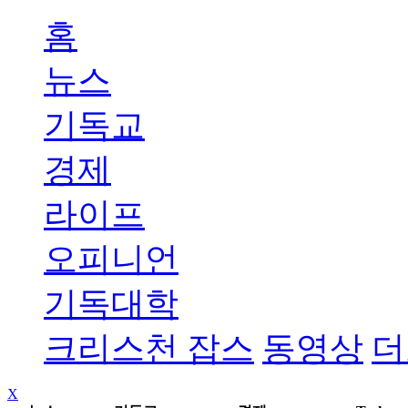
홈
뉴스
기독교
경제
라이프
오피니언
기독대학
크리스천 잡스
동영상
더
X