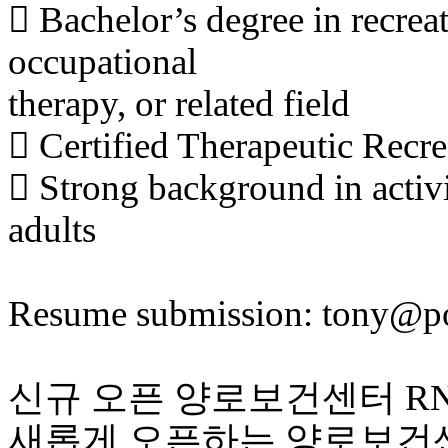
 Bachelor’s degree in recreat
occupational
therapy, or related field
 Certified Therapeutic Recre
 Strong background in activi
adults
Resume submission: tony@
신규 오픈 양로보건센터 RN
새롭게 오픈하는 양로보건센