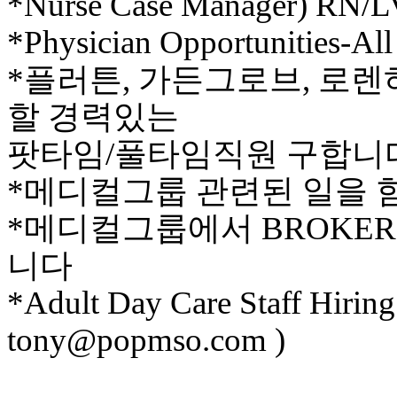
*Nurse Case Manager) RN/
이
*Physician Opportunities-All 
트
무
*플러튼, 가든그로브, 로
료
만
할 경력있는
남
어
팟타임/풀타임직원 구합니
플
시
*메디컬그룹 관련된 일을 
알
리
*메디컬그룹에서 BROKER
스
후
니다
기
가
*Adult Day Care Staff Hirin
평
발
tony@popmso.com )
기
부
진
약