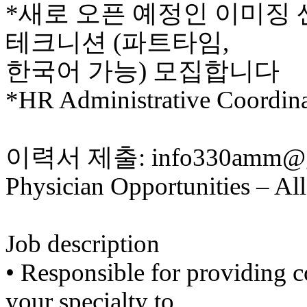
*새로 오픈 예정인 이미징 센
비
아
테크니션 (파트타임,
탑-
시
한국어 가능) 모집합니다
알
리
*HR Administrative Coor
스
구
입
돔
이력서 제출: info330amm@g
클
럽
Physician Opportunities – All
DOMCLUB
실
시
간
무
Job description
료
채
•​ ​Responsible for providing
팅
돔
your specialty to
클