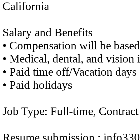
기
California
미
프
진
약
Salary and Benefits
국
미
•​ ​Compensation will be base
국
24
•​ ​Medical, dental, and vision
시
간
•​ ​Paid time off/Vacation days
대
출
•​ ​Paid holidays
Job Type: Full-time, Contract
Resume submission : info