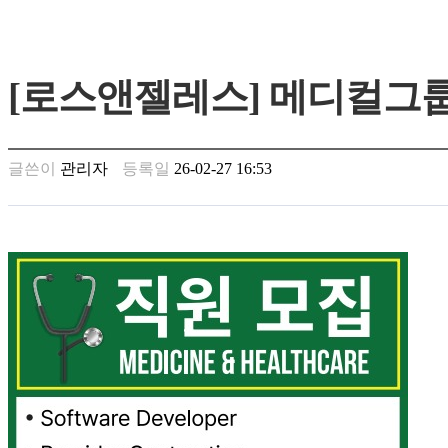
가
평
만
[로스앤젤레스] 메디컬그
남
찾
기
은
글쓴이
관리자
등록일
26-02-27 16:53
꼴
링
크
밍
키
넷
주
소
minky
합
체
출
장
안