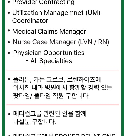
마
러
브
약
국
주
소
야
우
즐
성
비
아
탑-
프
릴
리
지
구
입
발