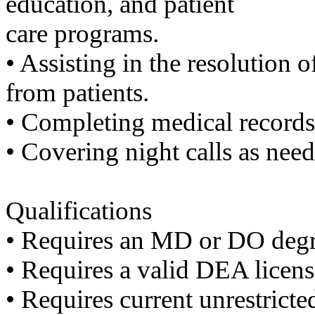
education, and patient
기
미
care programs.
프
진
•​ ​Assisting in the resolution
후
기
from patients.
대
출
•​ ​Completing medical recor
후
기
•​ ​Covering night calls as nee
비
아
센
터
Qualifications
웹
토
•​ ​Requires an MD or DO deg
끼
미
•​ ​Requires a valid DEA licen
프
진
•​ ​Requires current unrestrict
후