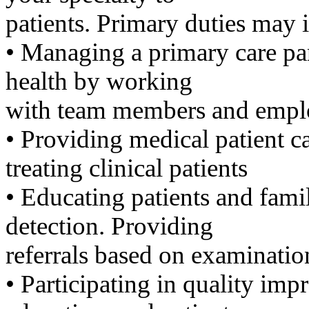
럽
patients. Primary duties may i
DOMCLUB.top
유
•​ ​Managing a primary care pa
머
판
health by working
북
토
with team members and employ
끼
최
•​ ​Providing medical patient 
신
토
treating clinical patients
렌
트
•​ ​Educating patients and fam
사
이
detection. Providing
트
순
referrals based on examinatio
위
비
•​ ​Participating in quality 
아
후