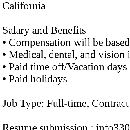
기
California
미
프
진
약
Salary and Benefits
국
미
•​ ​Compensation will be base
국
24
•​ ​Medical, dental, and vision
시
간
•​ ​Paid time off/Vacation days
대
출
•​ ​Paid holidays
Job Type: Full-time, Contract
Resume submission : info