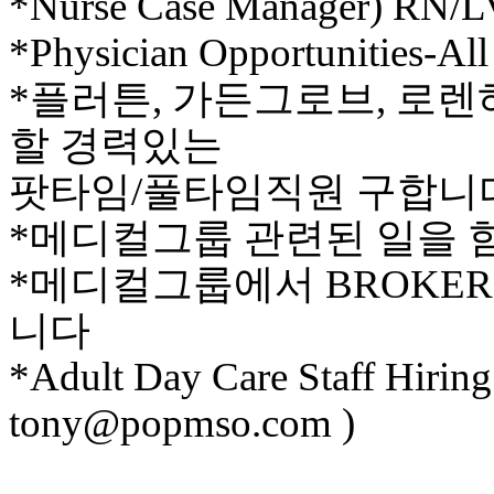
*Nurse Case Manager) RN/
이
*Physician Opportunities-All 
트
무
*플러튼, 가든그로브, 로
료
만
할 경력있는
남
어
팟타임/풀타임직원 구합니
플
시
*메디컬그룹 관련된 일을 
알
리
*메디컬그룹에서 BROKER
스
후
니다
기
가
*Adult Day Care Staff Hirin
평
발
tony@popmso.com )
기
부
진
약