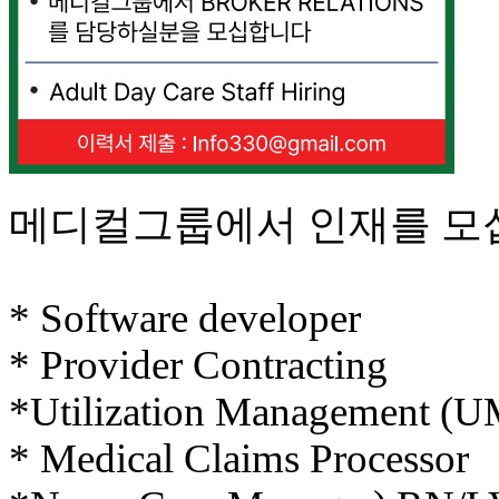
기
부
전
치
료
약
임
심
중
메디컬그룹에서 인재를 모
절
코
리
아
* Software developer
e
뉴
* Provider Contracting
스
신
*Utilization Management (U
규
노
* Medical Claims Processor
제
휴
사