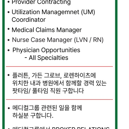
마
러
브
약
국
주
소
야
우
즐
성
비
아
탑-
프
릴
리
지
구
입
발