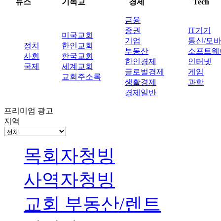
뉴스
기독교
경제
Tech
금융
증권
IT기기
미국교회
기업
통신/모
정치
한인교회
부동산
소프트웨
사회
한국교회
한인경제
인터넷
국제
세계교회
글로벌경제
게임
교회주소록
생활경제
과학
경제일반
프리미엄 광고
지역
목회자청빙
사역자청빙
교회 부동산/렌트