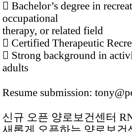
 Bachelor’s degree in recreat
occupational
therapy, or related field
 Certified Therapeutic Recre
 Strong background in activi
adults
Resume submission: tony@
신규 오픈 양로보건센터 RN
새롭게 오픈하는 양로보건센