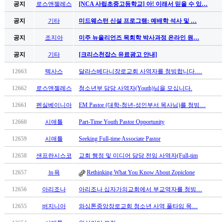
공지
로스앤젤레스
[NCA 사립초중고등학교] 아! 이래서 믿을 수 있…
공지
기타
미드웨스턴 신설 프로그램: 예배학 석사 및 …
공지
조지아
미주 뉴올리언즈 목회학 박사과정 온라인 원…
공지
기타
[크리스천잡스 유료광고 안내]
12663
텍사스
달라스베다니장로교회 사역자를 청빙합니다.…
12662
로스앤젤레스
청소년부 담당 사역자(Youth)님을 모십니다.
12661
펜실베이니아
EM Pastor (대학-청년-성인부서 목사님)를 청빙…
12660
시애틀
Part-Time Youth Pastor Opportunity
12659
시애틀
Seeking Full-time Associate Pastor
12658
샌프란시스코
교회 행정 및 미디어 담당 전임 사역자(Full-tim
12657
뉴욕
Rethinking What You Know About Zopiclone
12656
아리조나
아리조나 십자가의교회에서 부교역자를 청빙…
12655
버지니아
와싱톤중앙장로교회 청소년 사역 풀타임 목…