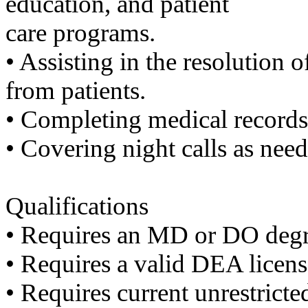
education, and patient
기
미
care programs.
프
진
•​ ​Assisting in the resolution
후
기
from patients.
대
출
•​ ​Completing medical recor
후
기
•​ ​Covering night calls as nee
비
아
센
터
Qualifications
웹
토
•​ ​Requires an MD or DO deg
끼
미
•​ ​Requires a valid DEA licen
프
진
•​ ​Requires current unrestrict
후