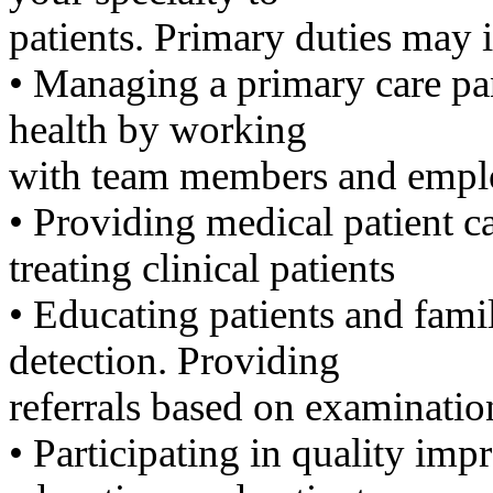
럽
patients. Primary duties may i
DOMCLUB.top
유
•​ ​Managing a primary care pa
머
판
health by working
북
토
with team members and employ
끼
최
•​ ​Providing medical patient 
신
토
treating clinical patients
렌
트
•​ ​Educating patients and fam
사
이
detection. Providing
트
순
referrals based on examinatio
위
비
•​ ​Participating in quality 
아
후