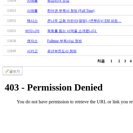
12654
시애틀
워십리더 모집
12653
시애틀
한어권 부목사 청빙 (Full Time)
12652
텍사스
큰나무 교회 어린이(꿈땅), (큰뿌리)// EM 파트…
12651
버지니아
목회를 돕는 사역을 소개합니다.
12650
캔자스
Fulltime 부목사님 청빙
12649
시카고
유년부전도사 청빙
처음
1
2
3
4
글쓰기