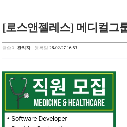
가
평
만
[로스앤젤레스] 메디컬그
남
찾
기
은
글쓴이
관리자
등록일
26-02-27 16:53
꼴
링
크
밍
키
넷
주
소
minky
합
체
출
장
안