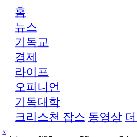
홈
뉴스
기독교
경제
라이프
오피니언
기독대학
크리스천 잡스
동영상
더
X