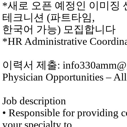
*새로 오픈 예정인 이미징 센
비
아
테크니션 (파트타임,
탑-
시
한국어 가능) 모집합니다
알
리
*HR Administrative Coor
스
구
입
돔
이력서 제출: info330amm@g
클
럽
Physician Opportunities – All
DOMCLUB
실
시
간
무
Job description
료
채
•​ ​Responsible for providing
팅
돔
your specialty to
클