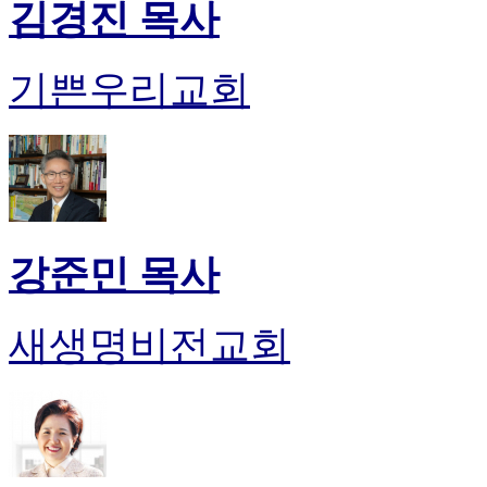
김경진 목사
기쁜우리교회
강준민 목사
새생명비전교회