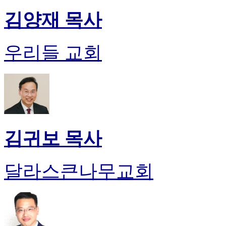
김양재 목사
우리들 교회
김귀보 목사
달라스큰나무교회