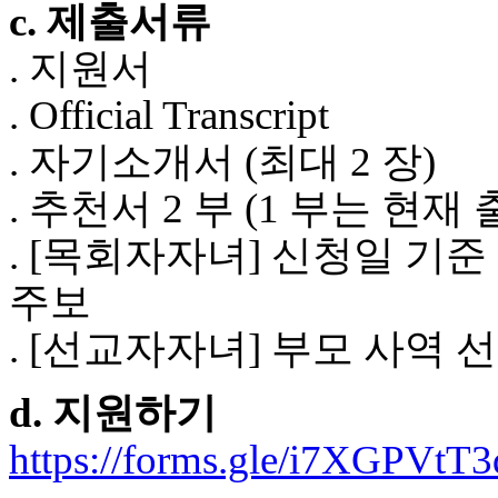
c. 제출서류
후
기
. 지원서
비
아
. Official Transcript
센
터
. 자기소개서 (최대 2 장)
웹
토
. 추천서 2 부 (1 부는 
끼
미
. [목회자자녀] 신청일 기준 
프
진
주보
후
기
. [선교자자녀] 부모 사역
미
프
진
d. 지원하기
약
국
https://forms.gle/i7XGPVtT
미
국