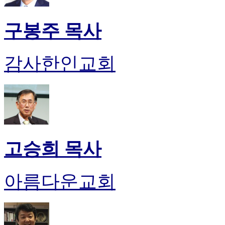
구봉주 목사
감사한인교회
고승희 목사
아름다운교회