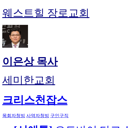
웨스트힐 장로교회
이은상 목사
세미한교회
크리스천잡스
목회자청빙
사역자청빙
구인구직