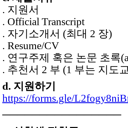
중
. 지원서
절
코
. Official Transcript
리
아
. 자기소개서 (최대 2 장)
e
뉴
. Resume/CV
스
신
. 연구주제 혹은 논문 초록(abs
규
노
. 추천서 2 부 (1 부는 지
제
휴
사
d. 지원하기
이
트
https://forms.gle/L2fogy8n
무
료
만
────────────────
남
어
플