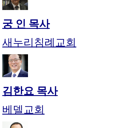
궁 인 목사
새누리침례교회
김한요 목사
베델교회