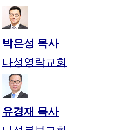
박은성 목사
나성영락교회
유경재 목사