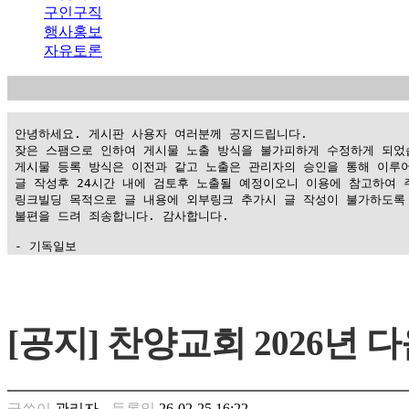
구인구직
행사홍보
자유토론
 안녕하세요. 게시판 사용자 여러분께 공지드립니다.

 잦은 스팸으로 인하여 게시물 노출 방식을 불가피하게 수정하게 되었습
 게시물 등록 방식은 이전과 같고 노출은 관리자의 승인을 통해 이루어
 글 작성후 24시간 내에 검토후 노출될 예정이오니 이용에 참고하여 주
 링크빌딩 목적으로 글 내용에 외부링크 추가시 글 작성이 불가하도록 
 불편을 드려 죄송합니다. 감사합니다.

 - 기독일보
가
평
만
[공지] 찬양교회 2026년
남
찾
기
은
글쓴이
관리자
등록일
26-02-25 16:22