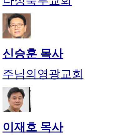
나성북부교회
신승훈 목사
주님의영광교회
이재호 목사