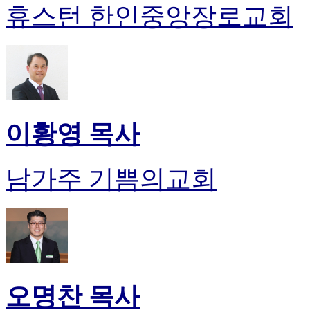
휴스턴 한인중앙장로교회
이황영 목사
남가주 기쁨의교회
오명찬 목사