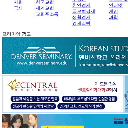
사회
한국교회
한인경제
인터넷
국제
세계교회
글로벌경제
게임
교회주소록
생활경제
과학
경제일반
프리미엄 광고