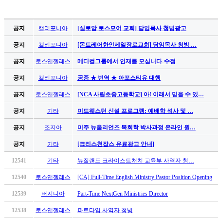
공지
캘리포니아
[실로암 로스모어 교회] 담임목사 청빙광고
공지
캘리포니아
[몬트레어한인제일장로교회] 담임목사 청빙 …
공지
로스앤젤레스
메디컬그룹에서 인재를 모십니다-수정
공지
캘리포니아
공증 ★ 번역 ★ 아포스티유 대행
공지
로스앤젤레스
[NCA 사립초중고등학교] 아! 이래서 믿을 수 있…
공지
기타
미드웨스턴 신설 프로그램: 예배학 석사 및 …
공지
조지아
미주 뉴올리언즈 목회학 박사과정 온라인 원…
공지
기타
[크리스천잡스 유료광고 안내]
12541
기타
뉴질랜드 크라이스트처치 교육부 사역자 청…
12540
로스앤젤레스
[CA] Full-Time English Ministry Pastor Position Opening
12539
버지니아
Part-Time NextGen Ministries Director
12538
로스앤젤레스
파트타임 사역자 청빙