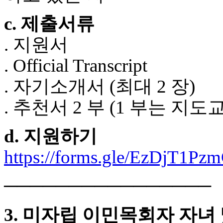
입
돔
c. 제출서류
클
럽
. 지원서
DOMCLUB
실
. Official Transcript
시
간
. 자기소개서 (최대 2 장)
무
료
. 추천서 2 부 (1 부는 지
채
팅
돔
d. 지원하기
클
럽
https://forms.gle/EzDjT1P
DOMCLUB.top
유
머
────────────────
판
북
3. 미자립 이민목회자 자녀
토
끼