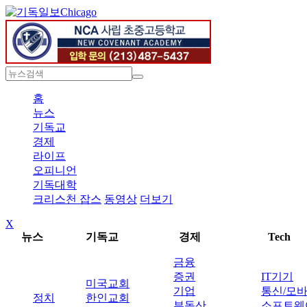
Chicago
홈
뉴스
기독교
경제
라이프
오피니언
기독대학
크리스천 잡스
동영상
더보기
X
뉴스
기독교
경제
Tech
금융
증권
IT기기
미국교회
기업
통신/모
정치
한인교회
부동산
소프트웨