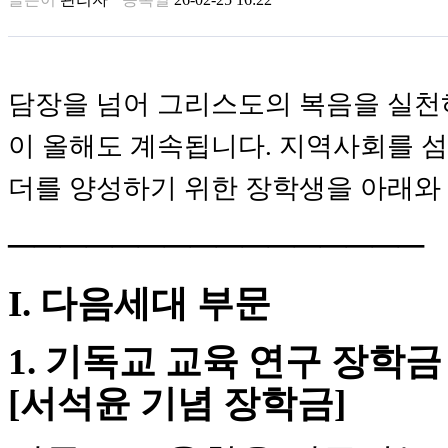
꼴
링
크
밍
키
담장을 넘어 그리스도의 복음을 실천하기 
넷
주
이 올해도 계속됩니다. 지역사회를 
소
minky
더를 양성하기 위한 장학생을 아래와
합
체
출
────────────────
장
안
마
I. 다음세대 부문
러
브
1. 기독교 교육 연구 장학금
약
국
[서석윤 기념 장학금]
주
소
야