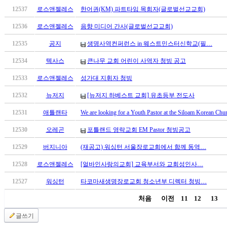
12537
로스앤젤레스
한어권(KM) 파트타임 목회자(글로벌선교교회)
12536
로스앤젤레스
음향 미디어 간사(글로벌선교교회)
12535
공지
생명사역컨퍼런스 in 웨스트민스터신학교(필…
12534
텍사스
큰나무 교회 어린이 사역자 청빙 공고
12533
로스앤젤레스
성가대 지휘자 청빙
12532
뉴저지
[뉴저지 하베스트 교회] 유초등부 전도사
12531
애틀랜타
We are looking for a Youth Pastor at the Siloam Korean Ch
12530
오레곤
포틀랜드 영락교회 EM Pastor 청빙공고
12529
버지니아
(재공고) 워싱턴 서울장로교회에서 함께 동역…
12528
로스앤젤레스
[얼바인사랑의교회] 교육부서와 교회성인사…
12527
워싱턴
타코마새생명장로교회 청소년부 디렉터 청빙…
처음
이전
11
12
13
글쓰기