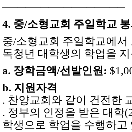
24
────────────────
시
간
대
4. 중/소형교회 주일학교 
출
중/소형교회 주일학교에서 교
독청년 대학생의 학업을 지
a. 장학금액/선발인원:
$1,0
b. 지원자격
. 찬양교회와 같이 건전한
. 정부의 인정을 받은 대학(2-
학생으로 학업을 수행하고 있는 