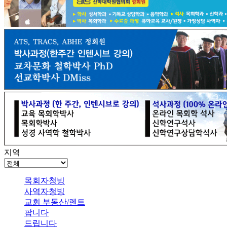
지역
목회자청빙
사역자청빙
교회 부동산/렌트
팝니다
드립니다