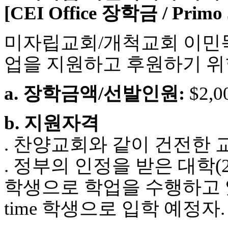
[CEI Office 장학금 / Prim
최
신
토
미자립교회/개척교회 이민목
렌
트
업을 지원하고 후원하기 위
사
이
트
a. 장학금액/선발인원:
$2,0
순
위
비
b. 지원자격
아
후
. 찬양교회와 같이 건전한
기
미
. 정부의 인정을 받은 대학(2-
프
진
학생으로 학업을 수행하고 있는 
후
기
time 학생으로 입학 예정자.
대
출