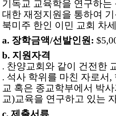
기독교 교육학을 연구하는 북미
우
즐
대한 재정지원을 통하여 
성
비
북미주 한인 이민 교회 차
아
탑-
프
a. 장학금액/선발인원:
$5,0
릴
리
지
b. 지원자격
구
입
. 찬양교회와 같이 건전한
발
기
. 석사 학위를 마친 자로서,
부
전
교 혹은 종교학부에서 박사과정
치
료
교)교육을 연구하고 있는 
약
임
c. 제출서류
심