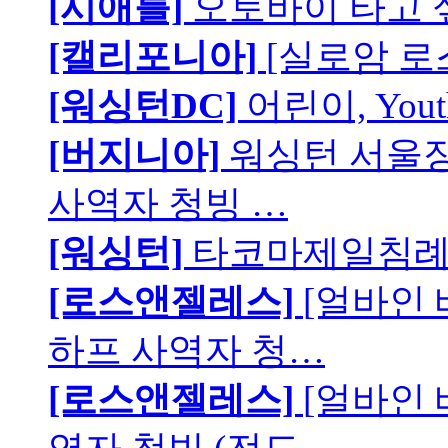
[시애틀]
오토바이 타고 
[캘리포니아]
[실로암 로
[워싱턴DC]
어린이, You
[버지니아]
워싱턴 서울장로
사역자 청빙 …
[워싱턴]
타코마제일침례교
[로스앤젤레스]
[얼바인
하프 사역자 청…
[로스앤젤레스]
[얼바인 