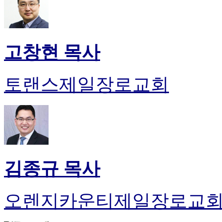
고창현 목사
토랜스제일장로교회
김종규 목사
오렌지카운티제일장로교