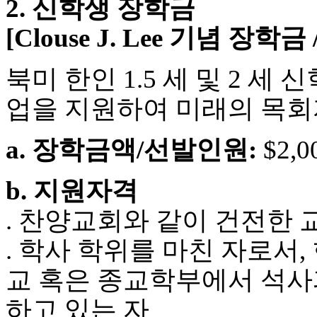
2. 신학생 장학금
시
알
[Clouse J. Lee 기념 장학금
리
스
후
북미 한인 1.5 세 및 2 세
기
가
업을 지원하여 미래의 목회
평
발
a. 장학금액/선발인원:
$2,0
기
부
진
b. 지원자격
약
비
. 찬양교회와 같이 건전한
아
탑-
. 학사 학위를 마친 자로서,
시
알
교 혹은 종교학부에서 석사과정
리
스
하고 있는 자
구