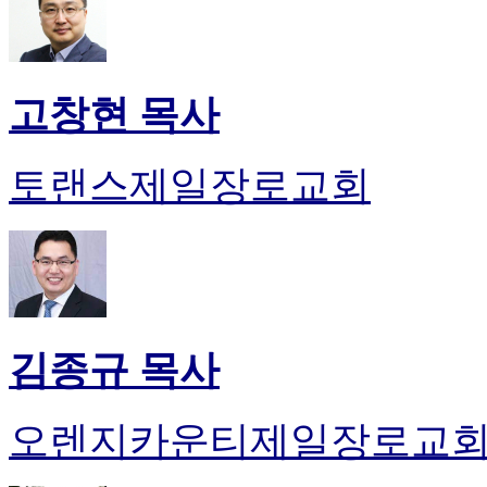
고창현 목사
토랜스제일장로교회
김종규 목사
오렌지카운티제일장로교