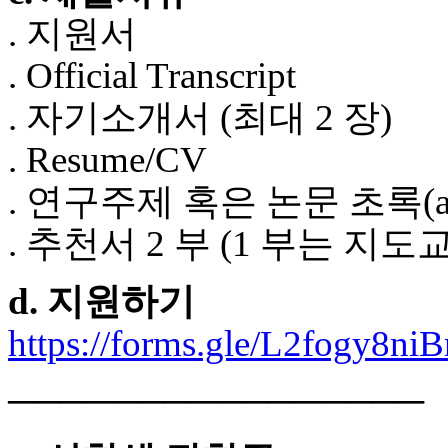
중
. 지원서
절
코
. Official Transcript
리
아
. 자기소개서 (최대 2 장)
e
뉴
. Resume/CV
스
신
. 연구주제 혹은 논문 초록(abs
규
노
. 추천서 2 부 (1 부는 지
제
휴
사
d. 지원하기
이
트
https://forms.gle/L2fogy8n
무
료
만
────────────────
남
어
플