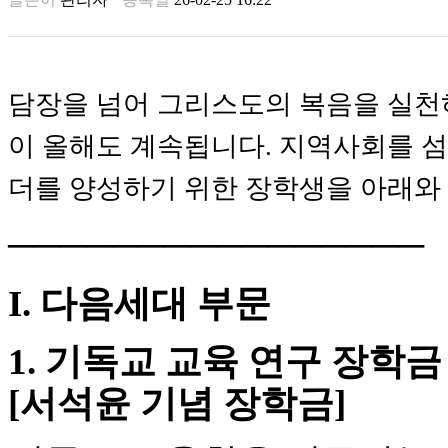
꼴
링
크
밍
키
담장을 넘어 그리스도의 복음을 실천하기 
넷
주
이 올해도 계속됩니다. 지역사회를 
소
minky
더를 양성하기 위한 장학생을 아래와
합
체
출
────────────────
장
안
마
I. 다음세대 부문
러
브
1. 기독교 교육 연구 장학금
약
국
[서석윤 기념 장학금]
주
소
야