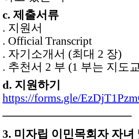
입
돔
c. 제출서류
클
럽
. 지원서
DOMCLUB
실
. Official Transcript
시
간
. 자기소개서 (최대 2 장)
무
료
. 추천서 2 부 (1 부는 지
채
팅
돔
d. 지원하기
클
럽
https://forms.gle/EzDjT1P
DOMCLUB.top
유
머
────────────────
판
북
3. 미자립 이민목회자 자녀
토
끼