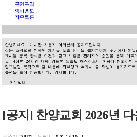
구인구직
행사홍보
자유토론
 안녕하세요. 게시판 사용자 여러분께 공지드립니다.

 잦은 스팸으로 인하여 게시물 노출 방식을 불가피하게 수정하게 되었습
 게시물 등록 방식은 이전과 같고 노출은 관리자의 승인을 통해 이루어
 글 작성후 24시간 내에 검토후 노출될 예정이오니 이용에 참고하여 주
 링크빌딩 목적으로 글 내용에 외부링크 추가시 글 작성이 불가하도록 
 불편을 드려 죄송합니다. 감사합니다.

 - 기독일보
가
평
만
[공지] 찬양교회 2026년
남
찾
기
은
글쓴이
관리자
등록일
26-02-25 16:22