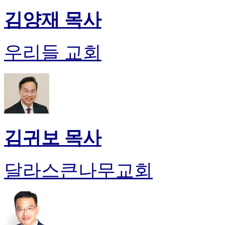
김양재 목사
우리들 교회
김귀보 목사
달라스큰나무교회