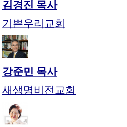
김경진 목사
기쁜우리교회
강준민 목사
새생명비전교회