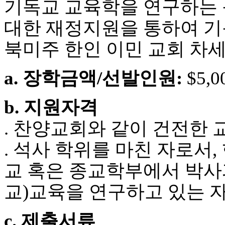
기독교 교육학을 연구하는 북미
우
즐
대한 재정지원을 통하여 
성
비
북미주 한인 이민 교회 차
아
탑-
프
a. 장학금액/선발인원:
$5,0
릴
리
지
b. 지원자격
구
입
. 찬양교회와 같이 건전한
발
기
. 석사 학위를 마친 자로서,
부
전
교 혹은 종교학부에서 박사과정
치
료
교)교육을 연구하고 있는 
약
임
c. 제출서류
심