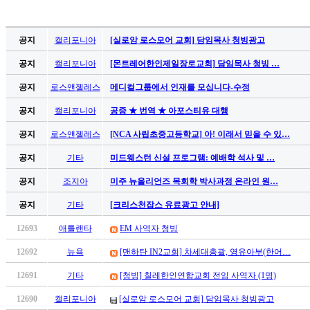
공지
캘리포니아
[실로암 로스모어 교회] 담임목사 청빙광고
공지
캘리포니아
[몬트레어한인제일장로교회] 담임목사 청빙 …
공지
로스앤젤레스
메디컬그룹에서 인재를 모십니다-수정
공지
캘리포니아
공증 ★ 번역 ★ 아포스티유 대행
공지
로스앤젤레스
[NCA 사립초중고등학교] 아! 이래서 믿을 수 있…
공지
기타
미드웨스턴 신설 프로그램: 예배학 석사 및 …
공지
조지아
미주 뉴올리언즈 목회학 박사과정 온라인 원…
공지
기타
[크리스천잡스 유료광고 안내]
12693
애틀랜타
EM 사역자 청빙
12692
뉴욕
[맨하탄 IN2교회] 차세대총괄, 영유아부(한어…
12691
기타
[청빙] 칠레한인연합교회 전임 사역자 (1명)
12690
캘리포니아
[실로암 로스모어 교회] 담임목사 청빙광고