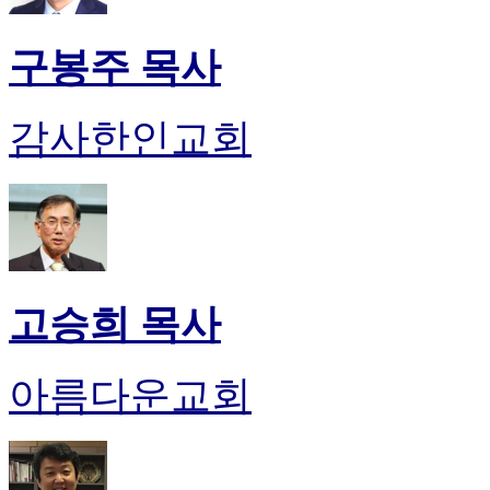
구봉주 목사
감사한인교회
고승희 목사
아름다운교회