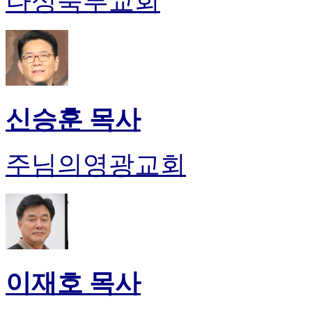
나성북부교회
신승훈 목사
주님의영광교회
이재호 목사