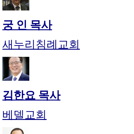
궁 인 목사
새누리침례교회
김한요 목사
베델교회