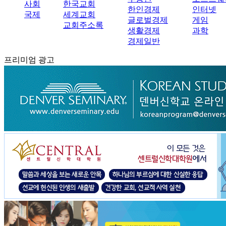
사회
한국교회
한인경제
인터넷
국제
세계교회
글로벌경제
게임
교회주소록
생활경제
과학
경제일반
프리미엄 광고