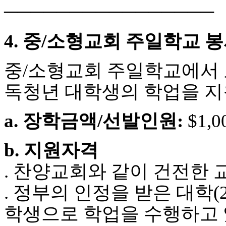
24
────────────────
시
간
대
4. 중/소형교회 주일학교 
출
중/소형교회 주일학교에서 교
독청년 대학생의 학업을 지
a. 장학금액/선발인원:
$1,0
b. 지원자격
. 찬양교회와 같이 건전한
. 정부의 인정을 받은 대학(2-
학생으로 학업을 수행하고 있는 