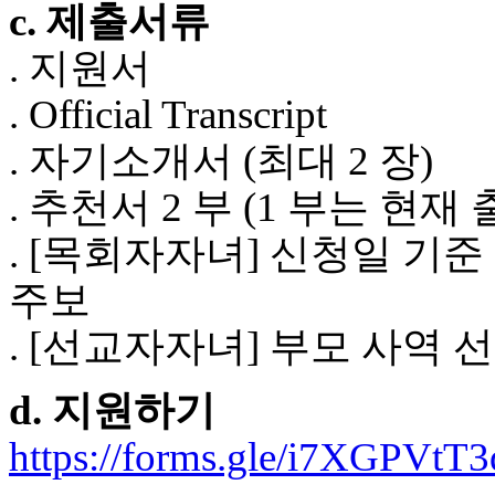
c. 제출서류
후
기
. 지원서
비
아
. Official Transcript
센
터
. 자기소개서 (최대 2 장)
웹
토
. 추천서 2 부 (1 부는 
끼
미
. [목회자자녀] 신청일 기준 
프
진
주보
후
기
. [선교자자녀] 부모 사역
미
프
진
d. 지원하기
약
국
https://forms.gle/i7XGPVtT
미
국