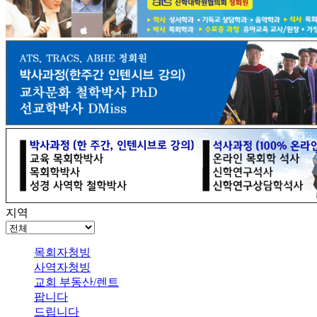
지역
목회자청빙
사역자청빙
교회 부동산/렌트
팝니다
드립니다