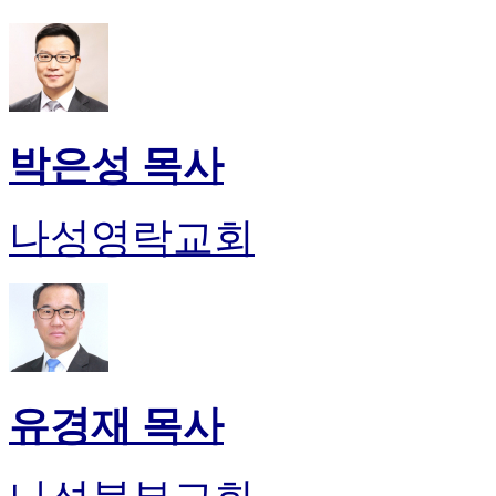
박은성 목사
나성영락교회
유경재 목사