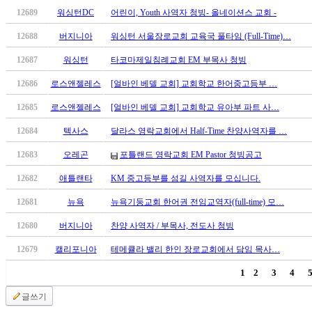
12689
워싱턴DC
어린이, Youth 사역자 청빙- 올네이션스 교회 -
12688
버지니아
워싱턴 서울장로교회 교육국 풀타임 (Full-Time)…
12687
워싱턴
타코마제일침례교회 EM 부목사 청빙
12686
로스앤젤레스
[얼바인 베델 교회] 교회학교 한어중고등부 …
12685
로스앤젤레스
[얼바인 베델 교회] 교회학교 유아부 파트 사…
12684
텍사스
달라스 영락교회에서 Half-Time 찬양사역자를 …
12683
오레곤
포틀랜드 영락교회 EM Pastor 청빙공고
12682
애틀랜타
KM 중고등부를 섬길 사역자를 모십니다.
12681
뉴욕
뉴욕기둥교회 한어권 전임교역자(full-time) 모…
12680
버지니아
찬양 사역자 / 부목사, 전도사 청빙
12679
캘리포니아
테메큘라 밸리 한인 장로교회에서 담임 목사…
1
2
3
4
글쓰기