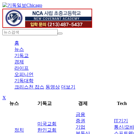
Chicago
홈
뉴스
기독교
경제
라이프
오피니언
기독대학
크리스천 잡스
동영상
더보기
X
뉴스
기독교
경제
Tech
금융
증권
IT기기
미국교회
기업
통신/모
정치
한인교회
부동산
소프트웨