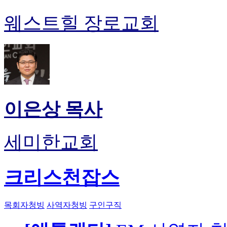
웨스트힐 장로교회
이은상 목사
세미한교회
크리스천잡스
목회자청빙
사역자청빙
구인구직