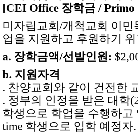
[CEI Office 장학금 / Prim
최
신
토
미자립교회/개척교회 이민목
렌
트
업을 지원하고 후원하기 위
사
이
트
a. 장학금액/선발인원:
$2,0
순
위
비
b. 지원자격
아
후
. 찬양교회와 같이 건전한
기
미
. 정부의 인정을 받은 대학(2-
프
진
학생으로 학업을 수행하고 있는 
후
기
time 학생으로 입학 예정자.
대
출