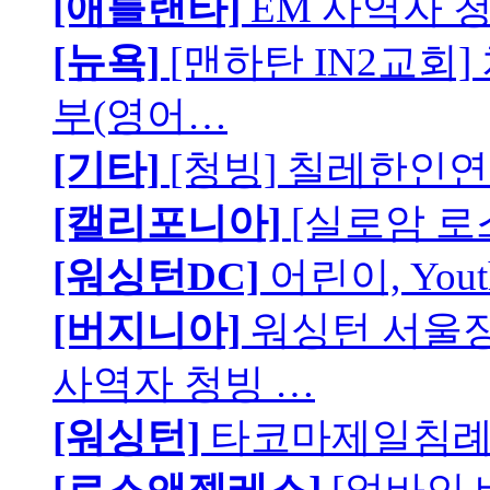
[애틀랜타]
EM 사역자 
[뉴욕]
[맨하탄 IN2교회
부(영어…
[기타]
[청빙] 칠레한인연
[캘리포니아]
[실로암 로
[워싱턴DC]
어린이, You
[버지니아]
워싱턴 서울장로
사역자 청빙 …
[워싱턴]
타코마제일침례교