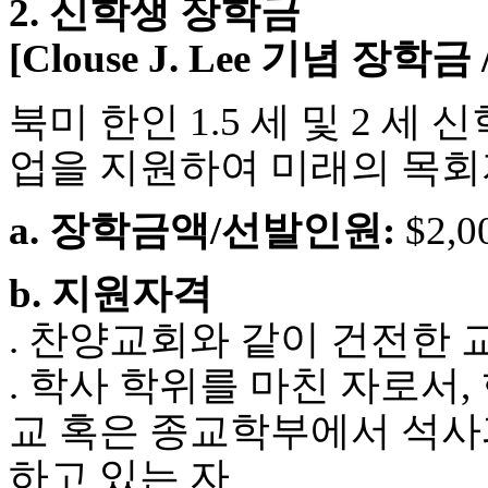
2. 신학생 장학금
시
알
[Clouse J. Lee 기념 장학금
리
스
후
북미 한인 1.5 세 및 2 세
기
가
업을 지원하여 미래의 목회
평
발
a. 장학금액/선발인원:
$2,0
기
부
진
b. 지원자격
약
비
. 찬양교회와 같이 건전한
아
탑-
. 학사 학위를 마친 자로서,
시
알
교 혹은 종교학부에서 석사과정
리
스
하고 있는 자
구