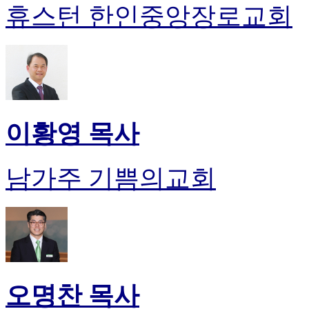
휴스턴 한인중앙장로교회
이황영 목사
남가주 기쁨의교회
오명찬 목사