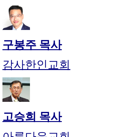
구봉주 목사
감사한인교회
고승희 목사
아름다운교회