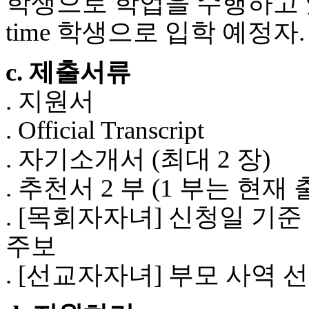
학생으로 학업을 수행하고 있는 
후
기
time 학생으로 입학 예정자.
대
출
c. 제출서류
후
기
. 지원서
비
아
. Official Transcript
센
터
. 자기소개서 (최대 2 장)
웹
토
. 추천서 2 부 (1 부는 
끼
미
. [목회자자녀] 신청일 기준 
프
진
주보
후
기
. [선교자자녀] 부모 사역
미
프
진