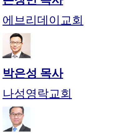
에브리데이교회
박은성 목사
나성영락교회