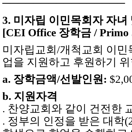
────────────────
판
북
3. 미자립 이민목회자 자녀
토
끼
[CEI Office 장학금 / Prim
최
신
토
미자립교회/개척교회 이민목
렌
트
업을 지원하고 후원하기 위
사
이
트
a. 장학금액/선발인원:
$2,0
순
위
비
b. 지원자격
아
후
. 찬양교회와 같이 건전한
기
미
. 정부의 인정을 받은 대학(2-
프
진