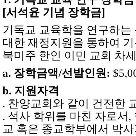
국
[서석윤 기념 장학금]
주
소
야
기독교 교육학을 연구하는 북미
우
즐
대한 재정지원을 통하여 
성
비
북미주 한인 이민 교회 차
아
탑-
프
a. 장학금액/선발인원:
$5,0
릴
리
지
b. 지원자격
구
입
. 찬양교회와 같이 건전한
발
기
. 석사 학위를 마친 자로서,
부
전
교 혹은 종교학부에서 박사과정
치