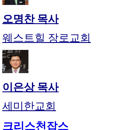
오명찬 목사
웨스트힐 장로교회
이은상 목사
세미한교회
크리스천잡스