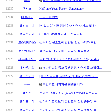
12636
뉴욕
뉴욕IN2 온누리교회 차세대부서 교역자 청빙
12635
텍사스
Half-time Youth Pastor - San Antonio
12634
애틀랜타
담임목사 청빙
12633
캘리포니아
[베델교회] 대학청년 한어사역자 파트 및 하…
12632
캘리포니아
(부목사 청빙) 샌디에고 소망교회
12631
로스앤젤레스
생수의강 선교교회 찬양팀 건반 사역자 구인
12630
로스앤젤레스
생수의강 선교교회 부교역자 청빙공고
12629
샌프란시스코
교회 행정 및 미디어 담당 전임 사역자(Full-tim
12628
매사추세츠
낮아짐교회 중고등부 담당 사역자를 모집합…
12627
캘리포니아
[복음장로교회] 전임목사(Full time) 청빙 공고
12626
뉴욕
주일학교 사역자를 청빙합니다.
12625
텍사스
큰나무 교회 어린이(꿈땅), (큰뿌리) 파트타임…
12624
캘리포니아
샌디에이고 갈보리 한인교회 전임 중등부 목…
12623
캘리포니아
샌디에이고 갈보리 한인교회 전임 초등부 목…