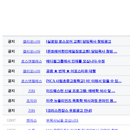
공지
캘리포니아
[실로암 로스모어 교회] 담임목사 청빙광고
공지
캘리포니아
[몬트레어한인제일장로교회] 담임목사 청빙 …
공지
로스앤젤레스
메디컬그룹에서 인재를 모십니다-수정
공지
캘리포니아
공증 ★ 번역 ★ 아포스티유 대행
공지
로스앤젤레스
[NCA 사립초중고등학교] 아! 이래서 믿을 수 있…
공지
기타
미드웨스턴 신설 프로그램: 예배학 석사 및 …
공지
조지아
미주 뉴올리언즈 목회학 박사과정 온라인 원…
공지
기타
[크리스천잡스 유료광고 안내]
12637
캔자스
부목사님을 모십니다