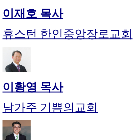
이재호 목사
휴스턴 한인중앙장로교회
이황영 목사
남가주 기쁨의교회