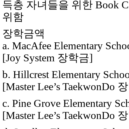
득층 자녀들을 위한 Book 
위함
장학금액
a. MacAfee Elementary Schoo
[Joy System 장학금]
b. Hillcrest Elementary Scho
[Master Lee’s TaekwonDo
c. Pine Grove Elementary Sc
[Master Lee’s TaekwonDo