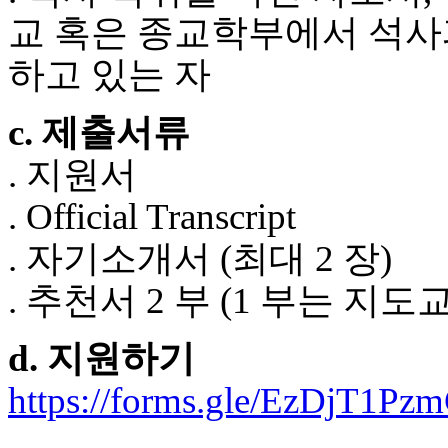
알
교 혹은 종교학부에서 석사과정
리
스
하고 있는 자
구
입
돔
c. 제출서류
클
럽
. 지원서
DOMCLUB
실
. Official Transcript
시
간
. 자기소개서 (최대 2 장)
무
료
. 추천서 2 부 (1 부는 지
채
팅
돔
d. 지원하기
클
럽
https://forms.gle/EzDjT1P
DOMCLUB.top
유
머