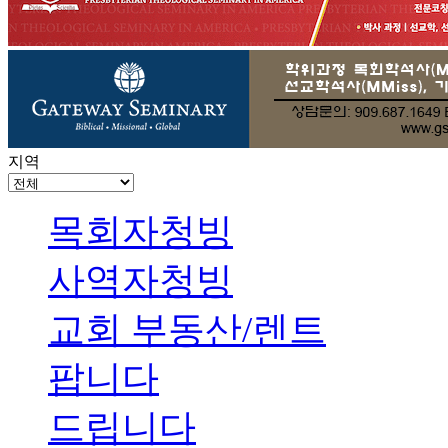
지역
목회자청빙
사역자청빙
교회 부동산/렌트
팝니다
드립니다