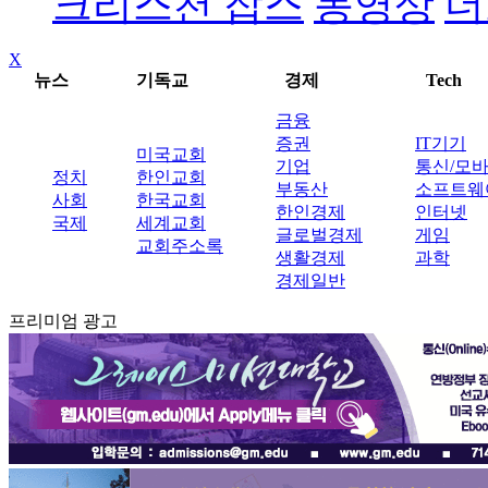
크리스천 잡스
동영상
더
X
뉴스
기독교
경제
Tech
금융
증권
IT기기
미국교회
기업
통신/모
정치
한인교회
부동산
소프트웨
사회
한국교회
한인경제
인터넷
국제
세계교회
글로벌경제
게임
교회주소록
생활경제
과학
경제일반
프리미엄 광고