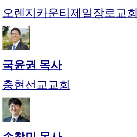
오렌지카운티제일장로교
국윤권 목사
충현선교교회
손창민 목사