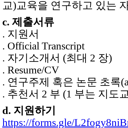
료
교)교육을 연구하고 있는 
약
임
c. 제출서류
심
중
. 지원서
절
코
. Official Transcript
리
아
. 자기소개서 (최대 2 장)
e
뉴
. Resume/CV
스
신
. 연구주제 혹은 논문 초록(abs
규
노
. 추천서 2 부 (1 부는 지
제
휴
사
d. 지원하기
이
트
https://forms.gle/L2fogy8n
무
료