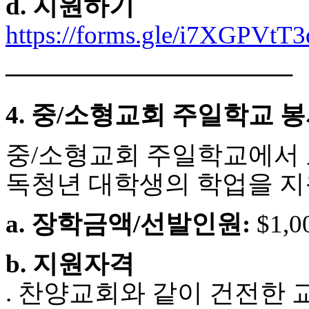
d. 지원하기
약
국
https://forms.gle/i7XGPVtT
미
국
24
────────────────
시
간
대
4. 중/소형교회 주일학교 
출
중/소형교회 주일학교에서 교
독청년 대학생의 학업을 지
a. 장학금액/선발인원:
$1,0
b. 지원자격
. 찬양교회와 같이 건전한