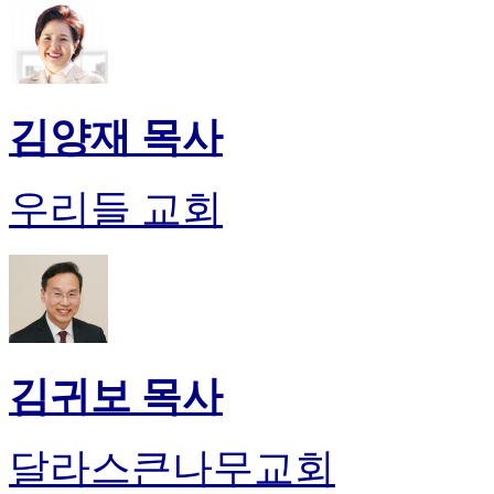
김양재 목사
우리들 교회
김귀보 목사
달라스큰나무교회