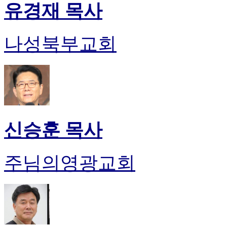
유경재 목사
나성북부교회
신승훈 목사
주님의영광교회