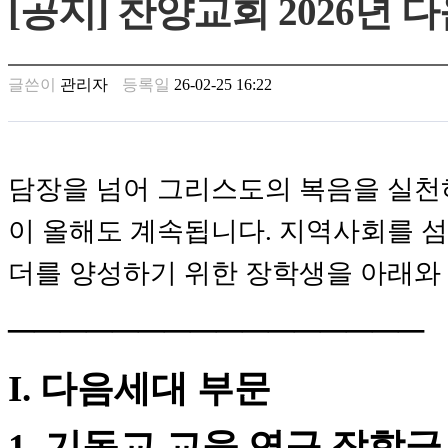
[공지] 찬양교회 2026년
남
찾
기
은
글쓴이
관리자
등록일
26-02-25 16:22
꼴
링
크
밍
키
담장을 넘어 그리스도의 복음을 실천하기 
넷
주
이 올해도 계속됩니다. 지역사회를 
소
minky
더를 양성하기 위한 장학생을 아래와
합
체
출
────────────────
장
안
마
I. 다음세대 부문
러
브
1. 기독교 교육 연구 장학금
약