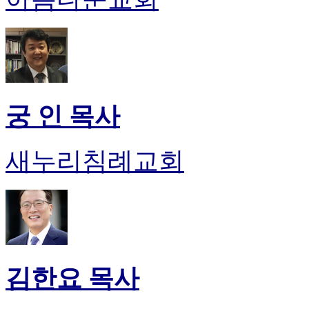
궁 인 목사
새누리침례교회
김한요 목사