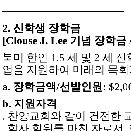
만
────────────────
남
어
플
2. 신학생 장학금
시
알
[Clouse J. Lee 기념 장학금
리
스
후
북미 한인 1.5 세 및 2 세
기
가
업을 지원하여 미래의 목회
평
발
a. 장학금액/선발인원:
$2,0
기
부
진
b. 지원자격
약
비
. 찬양교회와 같이 건전한
아
탑-
. 학사 학위를 마친 자로서,
시