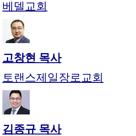
베델교회
고창현 목사
토랜스제일장로교회
김종규 목사