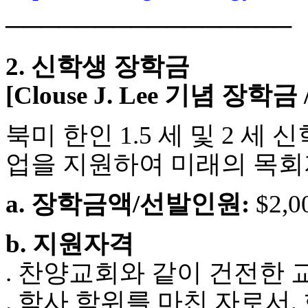
만
────────────────
남
어
플
2. 신학생 장학금
시
알
[Clouse J. Lee 기념 장학금
리
스
후
북미 한인 1.5 세 및 2 세
기
가
업을 지원하여 미래의 목회
평
발
a. 장학금액/선발인원:
$2,0
기
부
진
b. 지원자격
약
비
. 찬양교회와 같이 건전한
아
탑-
. 학사 학위를 마친 자로서,
시