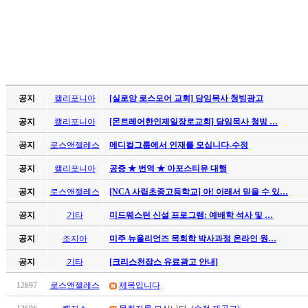
공지
캘리포니아
[실로암 로스모어 교회] 담임목사 청빙광고
공지
캘리포니아
[몬트레어한인제일장로교회] 담임목사 청빙 …
공지
로스앤젤레스
메디컬그룹에서 인재를 모십니다-수정
공지
캘리포니아
공증 ★ 번역 ★ 아포스티유 대행
공지
로스앤젤레스
[NCA 사립초중고등학교] 아! 이래서 믿을 수 있…
공지
기타
미드웨스턴 신설 프로그램: 예배학 석사 및 …
공지
조지아
미주 뉴올리언즈 목회학 박사과정 온라인 원…
공지
기타
[크리스천잡스 유료광고 안내]
12697
로스앤젤레스
제목입니다