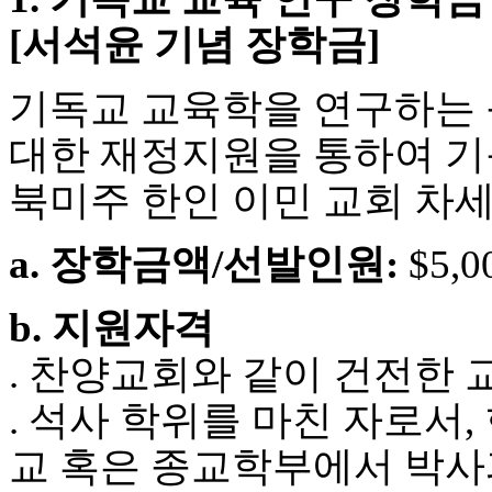
국
[서석윤 기념 장학금]
주
소
야
기독교 교육학을 연구하는 북미
우
즐
대한 재정지원을 통하여 
성
비
북미주 한인 이민 교회 차
아
탑-
프
a. 장학금액/선발인원:
$5,0
릴
리
지
b. 지원자격
구
입
. 찬양교회와 같이 건전한
발
기
. 석사 학위를 마친 자로서,
부
전
교 혹은 종교학부에서 박사과정
치