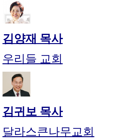
김양재 목사
우리들 교회
김귀보 목사
달라스큰나무교회