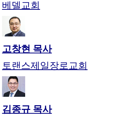
베델교회
고창현 목사
토랜스제일장로교회
김종규 목사