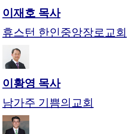
이재호 목사
휴스턴 한인중앙장로교회
이황영 목사
남가주 기쁨의교회