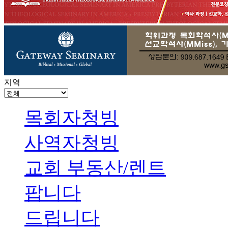
지역
목회자청빙
사역자청빙
교회 부동산/렌트
팝니다
드립니다