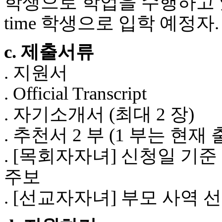
학생으로 학업을 수행하고 있는 
후
기
time 학생으로 입학 예정자.
대
출
c. 제출서류
후
기
. 지원서
비
아
. Official Transcript
센
터
. 자기소개서 (최대 2 장)
웹
토
. 추천서 2 부 (1 부는 
끼
미
. [목회자자녀] 신청일 기준 
프
진
주보
후
기
. [선교자자녀] 부모 사역
미
프
진