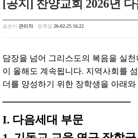
[공지] 찬양교회 2026년
남
찾
기
은
글쓴이
관리자
등록일
26-02-25 16:22
꼴
링
크
밍
키
담장을 넘어 그리스도의 복음을 실천하기 
넷
주
이 올해도 계속됩니다. 지역사회를 
소
minky
더를 양성하기 위한 장학생을 아래와
합
체
출
────────────────
장
안
마
I. 다음세대 부문
러
브
1. 기독교 교육 연구 장학금
약