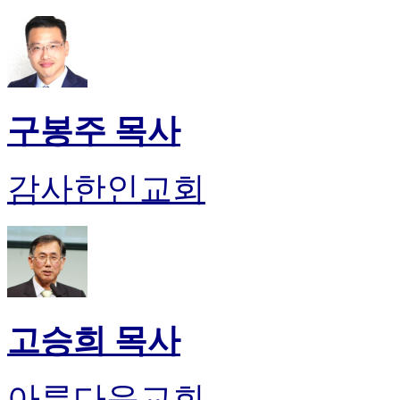
구봉주 목사
감사한인교회
고승희 목사
아름다운교회