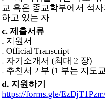
알
교 혹은 종교학부에서 석사과정
리
스
하고 있는 자
구
입
돔
c. 제출서류
클
럽
. 지원서
DOMCLUB
실
. Official Transcript
시
간
. 자기소개서 (최대 2 장)
무
료
. 추천서 2 부 (1 부는 지
채
팅
돔
d. 지원하기
클
럽
https://forms.gle/EzDjT1P
DOMCLUB.top
유
머