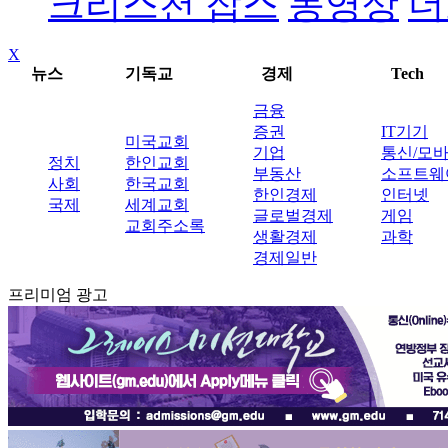
크리스천 잡스
동영상
더
X
뉴스
기독교
경제
Tech
금융
증권
IT기기
미국교회
기업
통신/모
정치
한인교회
부동산
소프트웨
사회
한국교회
한인경제
인터넷
국제
세계교회
글로벌경제
게임
교회주소록
생활경제
과학
경제일반
프리미엄 광고