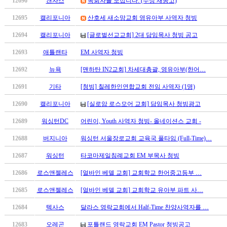
12696
캔자스
목회자를 모십니다. (수정 재공고)
12695
캘리포니아
산호세 새소망교회 영유아부 사역자 청빙
12694
캘리포니아
[글로벌선교교회] 2대 담임목사 청빙 공고
12693
애틀랜타
EM 사역자 청빙
12692
뉴욕
[맨하탄 IN2교회] 차세대총괄, 영유아부(한어…
12691
기타
[청빙] 칠레한인연합교회 전임 사역자 (1명)
12690
캘리포니아
[실로암 로스모어 교회] 담임목사 청빙광고
12689
워싱턴DC
어린이, Youth 사역자 청빙- 올네이션스 교회 -
12688
버지니아
워싱턴 서울장로교회 교육국 풀타임 (Full-Time)…
12687
워싱턴
타코마제일침례교회 EM 부목사 청빙
12686
로스앤젤레스
[얼바인 베델 교회] 교회학교 한어중고등부 …
12685
로스앤젤레스
[얼바인 베델 교회] 교회학교 유아부 파트 사…
12684
텍사스
달라스 영락교회에서 Half-Time 찬양사역자를 …
12683
오레곤
포틀랜드 영락교회 EM Pastor 청빙공고