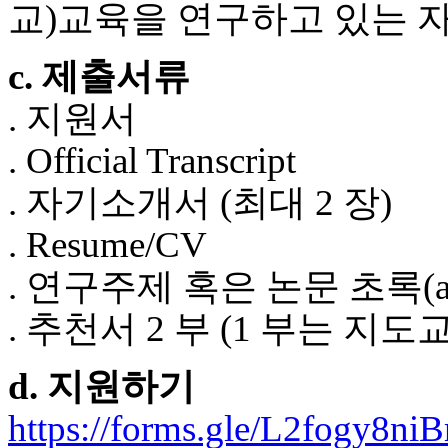
료
교)교육을 연구하고 있는 
약
임
c. 제출서류
심
중
. 지원서
절
코
. Official Transcript
리
아
. 자기소개서 (최대 2 장)
e
뉴
. Resume/CV
스
신
. 연구주제 혹은 논문 초록(abs
규
노
. 추천서 2 부 (1 부는 지
제
휴
사
d. 지원하기
이
트
https://forms.gle/L2fogy8n
무
료