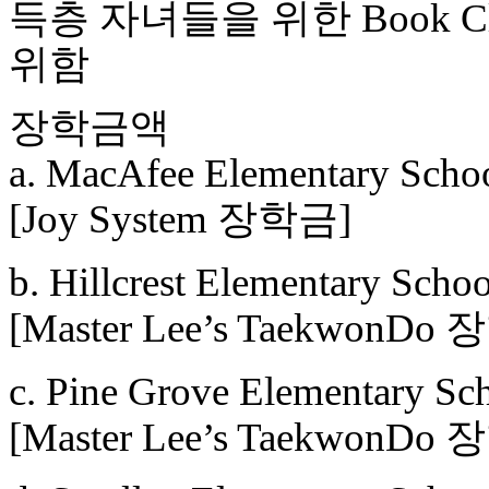
득층 자녀들을 위한 Book 
위함
장학금액
a. MacAfee Elementary Schoo
[Joy System 장학금]
b. Hillcrest Elementary Scho
[Master Lee’s TaekwonDo
c. Pine Grove Elementary Sc
[Master Lee’s TaekwonDo