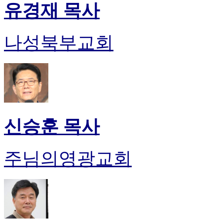
유경재 목사
나성북부교회
신승훈 목사
주님의영광교회