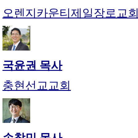
오렌지카운티제일장로교
국윤권 목사
충현선교교회
손창민 목사