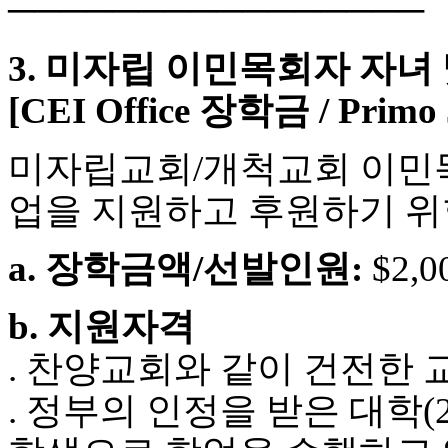
────────────────
판
북
3. 미자립 이민목회자 자녀
토
끼
[CEI Office 장학금 / Prim
최
신
토
미자립교회/개척교회 이민목
렌
트
업을 지원하고 후원하기 위
사
이
트
a. 장학금액/선발인원:
$2,0
순
위
비
b. 지원자격
아
후
. 찬양교회와 같이 건전한
기
미
. 정부의 인정을 받은 대학(2-
프
진