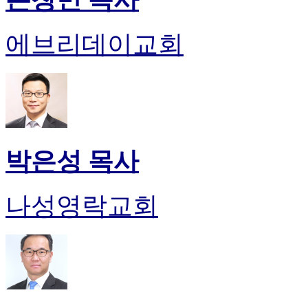
에브리데이교회
박은성 목사
나성영락교회