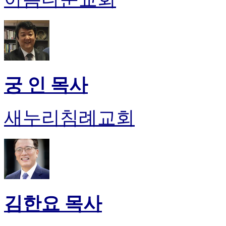
궁 인 목사
새누리침례교회
김한요 목사