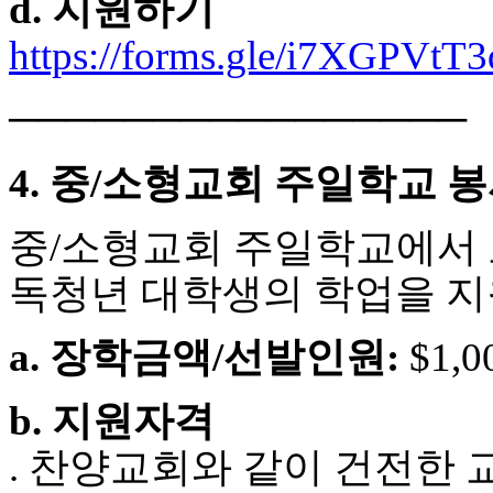
d. 지원하기
약
국
https://forms.gle/i7XGPVtT
미
국
24
────────────────
시
간
대
4. 중/소형교회 주일학교 
출
중/소형교회 주일학교에서 교
독청년 대학생의 학업을 지
a. 장학금액/선발인원:
$1,0
b. 지원자격
. 찬양교회와 같이 건전한