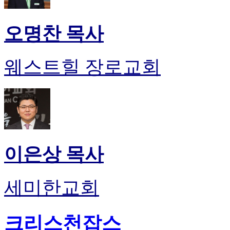
오명찬 목사
웨스트힐 장로교회
이은상 목사
세미한교회
크리스천잡스