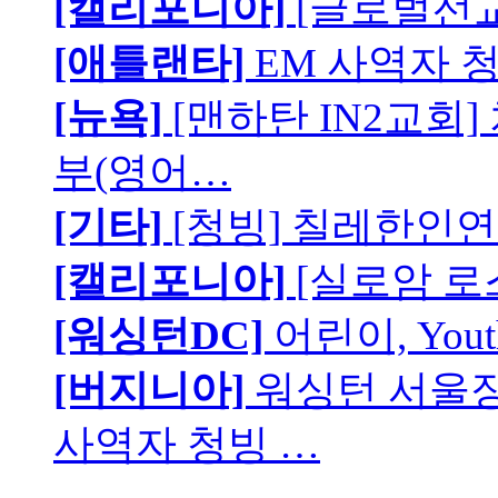
[캘리포니아]
[글로벌선교
[애틀랜타]
EM 사역자 
[뉴욕]
[맨하탄 IN2교회
부(영어…
[기타]
[청빙] 칠레한인연
[캘리포니아]
[실로암 로
[워싱턴DC]
어린이, You
[버지니아]
워싱턴 서울장로
사역자 청빙 …