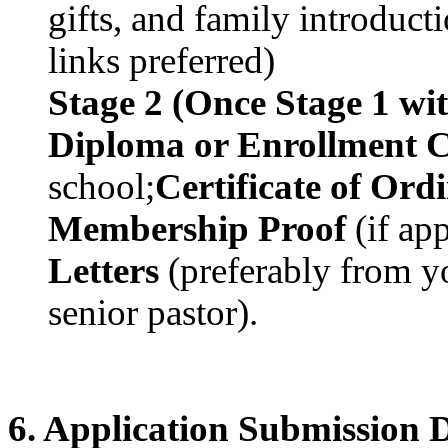
gifts, and family introduct
후
기
links preferred)
비
아
Stage 2 (Once Stage 1 wit
센
터
Diploma or Enrollment Ce
웹
토
school;
Certificate of Or
끼
미
Membership Proof
(if ap
프
진
Letters
(preferably from yo
후
기
senior pastor).
미
프
진
약
국
미
6. Application Submission 
국