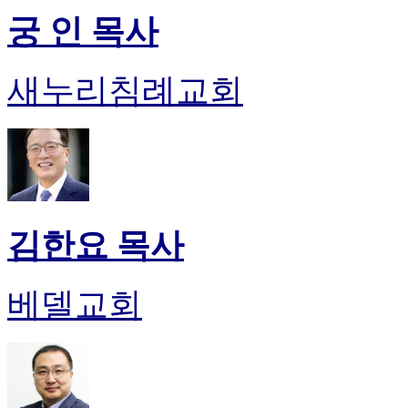
궁 인 목사
새누리침례교회
김한요 목사
베델교회