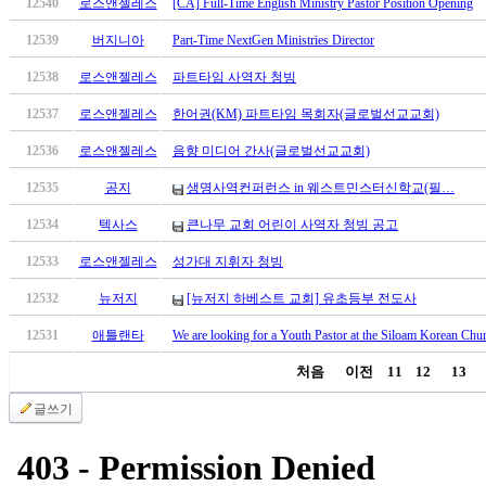
12540
로스앤젤레스
[CA] Full-Time English Ministry Pastor Position Opening
12539
버지니아
Part-Time NextGen Ministries Director
12538
로스앤젤레스
파트타임 사역자 청빙
12537
로스앤젤레스
한어권(KM) 파트타임 목회자(글로벌선교교회)
12536
로스앤젤레스
음향 미디어 간사(글로벌선교교회)
12535
공지
생명사역컨퍼런스 in 웨스트민스터신학교(필…
12534
텍사스
큰나무 교회 어린이 사역자 청빙 공고
12533
로스앤젤레스
성가대 지휘자 청빙
12532
뉴저지
[뉴저지 하베스트 교회] 유초등부 전도사
12531
애틀랜타
We are looking for a Youth Pastor at the Siloam Korean Ch
처음
이전
11
12
13
글쓰기