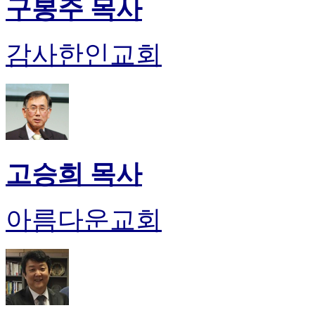
구봉주 목사
감사한인교회
고승희 목사
아름다운교회