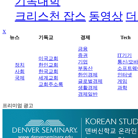
기독대학
크리스천 잡스
동영상
더
X
뉴스
기독교
경제
Tech
금융
증권
IT기기
미국교회
기업
통신/모
정치
한인교회
부동산
소프트웨
사회
한국교회
한인경제
인터넷
국제
세계교회
글로벌경제
게임
교회주소록
생활경제
과학
경제일반
프리미엄 광고