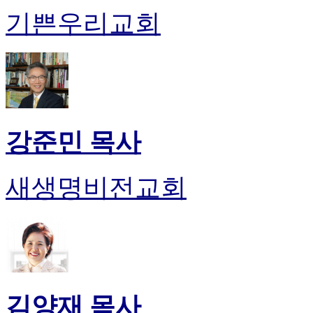
기쁜우리교회
강준민 목사
새생명비전교회
김양재 목사