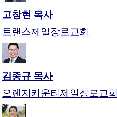
고창현 목사
토랜스제일장로교회
김종규 목사
오렌지카운티제일장로교