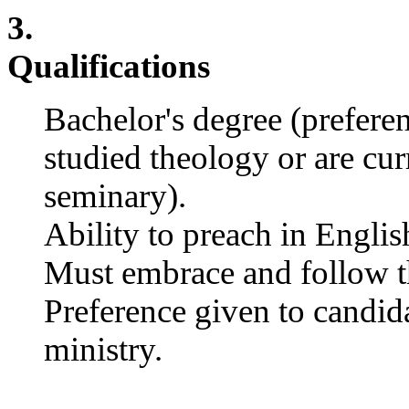
입
3.
돔
클
Qualifications
럽
DOMCLUB
실
Bachelor's degree (prefere
시
간
studied theology or are cur
무
료
seminary).
채
팅
Ability to preach in Englis
돔
클
Must embrace and follow t
럽
DOMCLUB.top
Preference given to candid
유
머
ministry.
판
북
토
끼