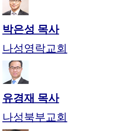
박은성 목사
나성영락교회
유경재 목사
나성북부교회