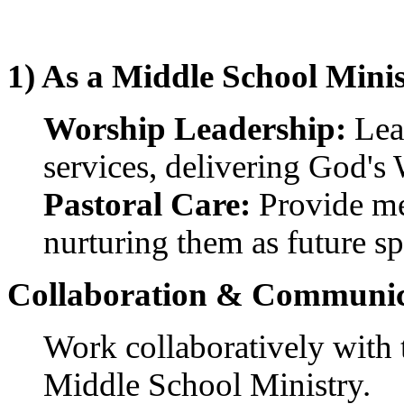
중
절
코
리
1) As a Middle School Minis
아
e
뉴
Worship Leadership:
Lea
스
신
services, delivering God's 
규
노
Pastoral Care:
Provide me
제
휴
nurturing them as future spi
사
이
Collaboration & Communic
트
무
료
Work collaboratively with 
만
남
Middle School Ministry.
어
플