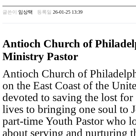
꼴
링
글쓴이
임상택
등록일
26-01-25 13:39
크
밍
키
넷
주
Antioch Church of Philade
소
minky
Ministry Pastor
합
체
출
Antioch Church of Philadelph
장
on the East Coast of the Unite
안
마
devoted to saving the lost for
러
브
lives to bringing one soul to 
약
국
part-time Youth Pastor who lo
주
소
about serving and nurturing t
야