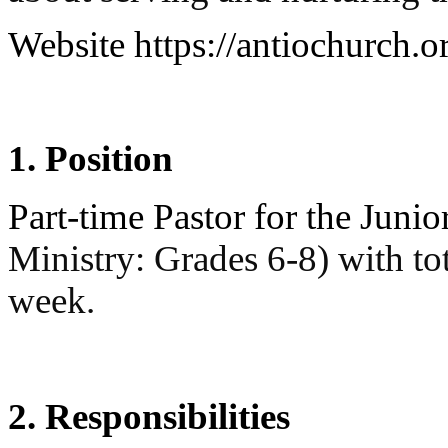
우
즐
Website https://antiochurch.o
성
비
아
탑-
프
1. Position
릴
리
지
Part-time Pastor for the Juni
구
입
Ministry: Grades 6-8) with to
발
기
week.
부
전
치
료
약
2. Responsibilities
임
심