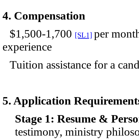
최
신
4. Compensation
토
렌
$
1,500-1,700
per month
트
[SL1]
사
experience
이
트
순
Tuition assistance for a can
위
비
아
후
기
미
5. Application Requirement
프
진
Stage 1: Resume & Perso
후
기
testimony, ministry philos
대
출