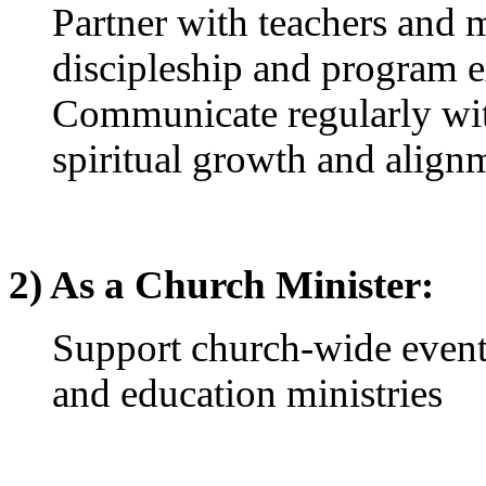
Partner with teachers and m
시
알
discipleship and program e
리
스
Communicate regularly wit
후
기
spiritual growth and alig
가
평
발
기
부
진
2) As a Church Minister:
약
비
Support church-wide events
아
탑-
and education ministries
시
알
리
스
구