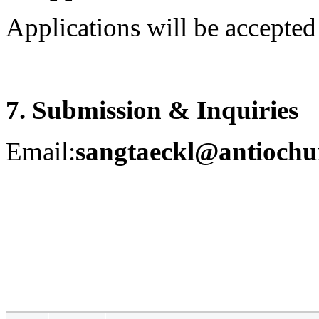
24
시
Applications will be accepted u
간
대
출
7. Submission & Inquiries
Email:
sangtaeckl@antiochu