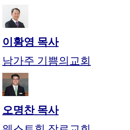
이황영 목사
남가주 기쁨의교회
오명찬 목사
웨스트힐 장로교회