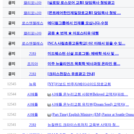
공지
캘리포니아
[실로암 로스모어 교회] 담임목사 청빙광고
공지
캘리포니아
[몬트레어한인제일장로교회] 담임목사 청빙 …
공지
로스앤젤레스
메디컬그룹에서 인재를 모십니다-수정
공지
캘리포니아
공증 ★ 번역 ★ 아포스티유 대행
공지
로스앤젤레스
[NCA 사립초중고등학교] 아! 이래서 믿을 수 있…
공지
기타
미드웨스턴 신설 프로그램: 예배학 석사 및 …
공지
조지아
미주 뉴올리언즈 목회학 박사과정 온라인 원…
공지
기타
[크리스천잡스 유료광고 안내]
12545
뉴욕
[NY]키보드 반주자/베이사이드장로교회
12544
시애틀
시애틀 온누리교회 사랑부Beloved 교역자(파트…
12543
시애틀
시애틀 온누리교회 유치부(Dream Seed) 교역자(…
12542
시애틀
(Part-Time) English Ministry (EM) Pastor at Seattle Onn
12541
기타
뉴질랜드 크라이스트처치 교육부 사역자 청…