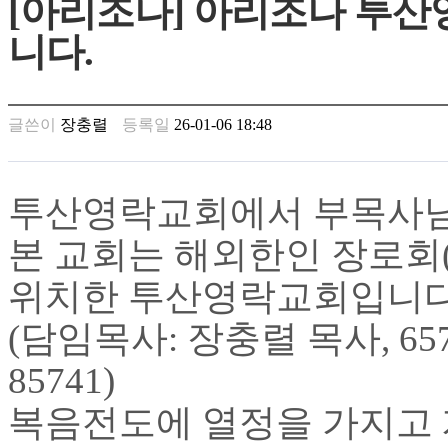
[아리조나] 아리조나 투
남
찾
니다.
기
은
꼴
링
글쓴이
장충렬
등록일
26-01-06 18:48
크
밍
키
넷
투산영락교회에서 부목사님
주
소
본 교회는 해외한인 장로회(
minky
합
위치한 투산영락교회입니다
체
출
(담임목사: 장충렬 목사, 6570 N.
장
안
85741)
마
러
복음전도에 열정을 가지고 
브
약