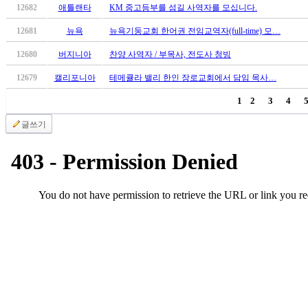
후
12682
애틀랜타
KM 중고등부를 섬길 사역자를 모십니다.
기
12681
뉴욕
뉴욕기둥교회 한어권 전임교역자(full-time) 모…
대
출
12680
버지니아
찬양 사역자 / 부목사, 전도사 청빙
후
12679
캘리포니아
테메큘라 밸리 한인 장로교회에서 담임 목사…
기
비
1
2
3
4
아
센
글쓰기
터
웹
토
끼
미
프
진
후
기
미
프
진