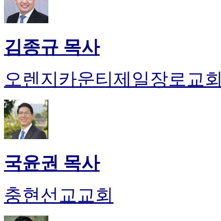
김종규 목사
오렌지카운티제일장로교
국윤권 목사
충현선교교회