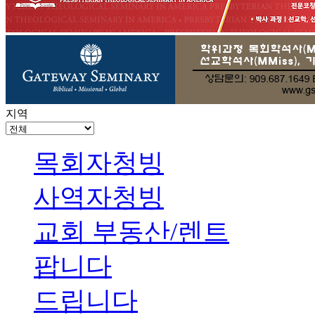
지역
목회자청빙
사역자청빙
교회 부동산/렌트
팝니다
드립니다