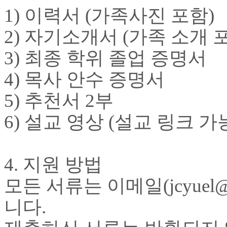
료
1)
이력서
(
가족사진 포함
)
약
임
2)
자기소개서
(
가족 소개 
심
중
3)
최종 학위 졸업 증명서
절
코
4)
목사 안수 증명서
리
아
5)
추천서
2
부
e
뉴
6)
설교 영상
(설교 링크 가
스
신
규
노
4.
지원 방법
제
휴
모든 서류는 이메일
(jcyuel
사
이
니다
.
트
무
료