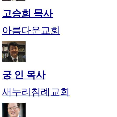
고승희 목사
아름다운교회
궁 인 목사
새누리침례교회