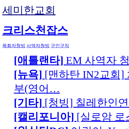
세미한교회
크리스천잡스
목회자청빙
사역자청빙
구인구직
[애틀랜타]
EM 사역자 
[뉴욕]
[맨하탄 IN2교회
부(영어…
[기타]
[청빙] 칠레한인연
[캘리포니아]
[실로암 로