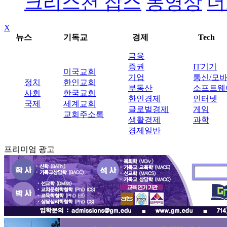
크리스천 잡스
동영상
더
X
뉴스
기독교
경제
Tech
금융
증권
IT기기
미국교회
기업
통신/모
정치
한인교회
부동산
소프트웨
사회
한국교회
한인경제
인터넷
국제
세계교회
글로벌경제
게임
교회주소록
생활경제
과학
경제일반
프리미엄 광고