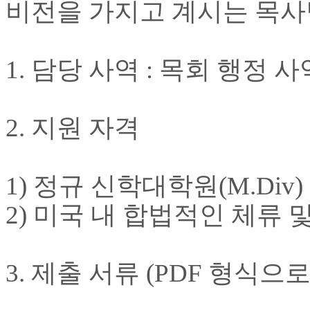
비전을 가지고 계시는 목사
국
주
소
야
1.
담당 사역
:
목회 행정 사
우
즐
성
비
2.
지원 자격
아
탑-
프
릴
1)
정규 신학대학원
(M.Div)
리
지
2)
미국 내 합법적인 체류 
구
입
발
기
3.
제출 서류
(PDF
형식으로
부
전
치