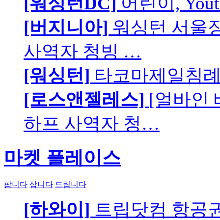
[워싱턴DC]
어린이, You
[버지니아]
워싱턴 서울장로
사역자 청빙 …
[워싱턴]
타코마제일침례교
[로스앤젤레스]
[얼바인
하프 사역자 청…
마켓 플레이스
팝니다
삽니다
드립니다
[하와이]
트립닷컴 항공