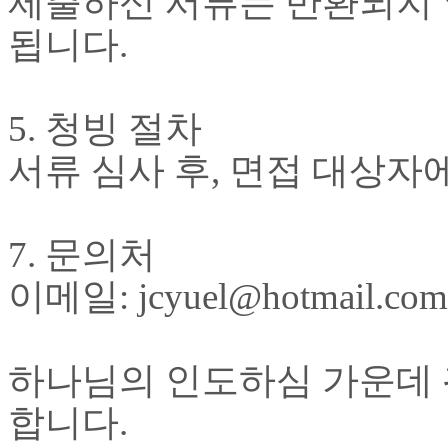
제출하신 서류는 반환되지
만
됩니다
.
남
어
플
시
5.
청빙 절차
알
리
서류 심사 후
,
면접 대상자
스
후
기
가
7.
문의처
평
발
이메일
: jcyuel@hotmail.c
기
부
진
약
하나님의 인도하심 가운데 
비
아
합니다
.
탑-
시