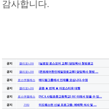
감사합니다
.
알
리
스
구
입
돔
클
럽
DOMCLUB
실
시
간
무
공지
캘리포니아
[실로암 로스모어 교회] 담임목사 청빙광고
료
공지
캘리포니아
[몬트레어한인제일장로교회] 담임목사 청빙 …
채
팅
공지
로스앤젤레스
메디컬그룹에서 인재를 모십니다-수정
돔
클
공지
캘리포니아
공증 ★ 번역 ★ 아포스티유 대행
럽
공지
로스앤젤레스
[NCA 사립초중고등학교] 아! 이래서 믿을 수 있…
DOMCLUB.top
유
공지
기타
미드웨스턴 신설 프로그램: 예배학 석사 및 …
머