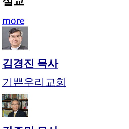
설교
more
김경진 목사
기쁜우리교회