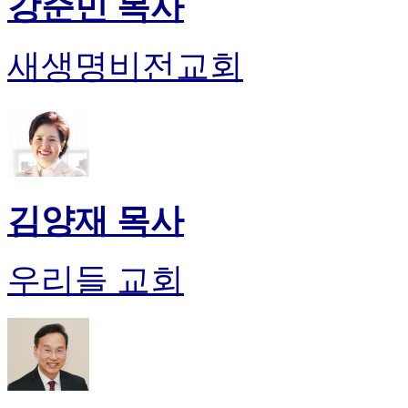
강준민 목사
새생명비전교회
김양재 목사
우리들 교회