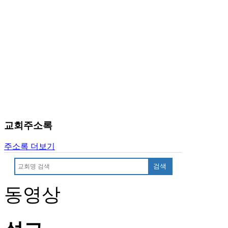
약
국
미
국
24
시
간
대
출
교회주소록
주소록 더보기
검색
동영상