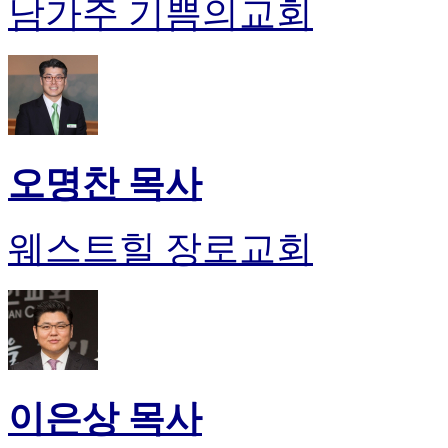
남가주 기쁨의교회
오명찬 목사
웨스트힐 장로교회
이은상 목사