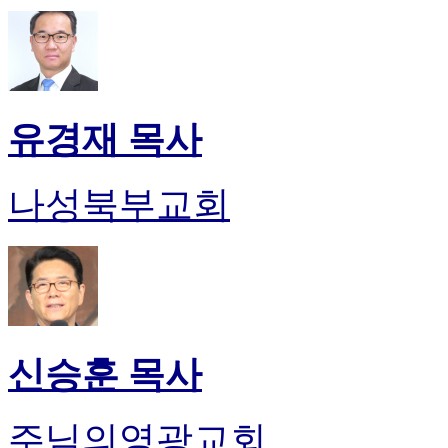
유경재 목사
나성북부교회
신승훈 목사
주님의영광교회