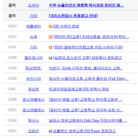
판
공지
조지아
미주 뉴올리언즈 목회학 박사과정 온라인 원…
북
공지
기타
[크리스천잡스 유료광고 안내]
토
끼
12693
애틀랜타
EM 사역자 청빙
최
12692
뉴욕
[맨하탄 IN2교회] 차세대총괄, 영유아부(한어…
신
토
12691
기타
[청빙] 칠레한인연합교회 전임 사역자 (1명)
렌
트
12690
캘리포니아
[실로암 로스모어 교회] 담임목사 청빙광고
사
12689
워싱턴DC
어린이, Youth 사역자 청빙- 올네이션스 교회 -
이
트
12688
버지니아
워싱턴 서울장로교회 교육국 풀타임 (Full-Time)…
순
위
12687
워싱턴
타코마제일침례교회 EM 부목사 청빙
비
12686
로스앤젤레스
[얼바인 베델 교회] 교회학교 한어중고등부 …
아
후
12685
로스앤젤레스
[얼바인 베델 교회] 교회학교 유아부 파트 사…
기
12684
텍사스
달라스 영락교회에서 Half-Time 찬양사역자를 …
미
프
12683
오레곤
포틀랜드 영락교회 EM Pastor 청빙공고
진