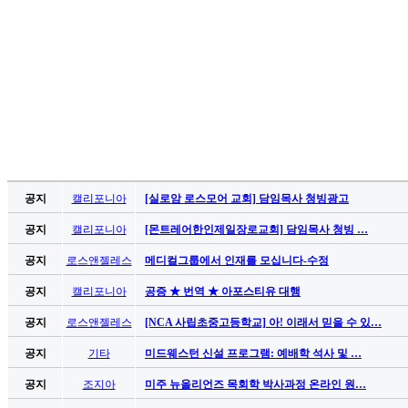
만
남
어
플
시
알
리
스
후
기
공지
캘리포니아
[실로암 로스모어 교회] 담임목사 청빙광고
가
평
공지
캘리포니아
[몬트레어한인제일장로교회] 담임목사 청빙 …
발
공지
로스앤젤레스
메디컬그룹에서 인재를 모십니다-수정
기
부
공지
캘리포니아
공증 ★ 번역 ★ 아포스티유 대행
진
약
공지
로스앤젤레스
[NCA 사립초중고등학교] 아! 이래서 믿을 수 있…
비
공지
기타
미드웨스턴 신설 프로그램: 예배학 석사 및 …
아
탑-
공지
조지아
미주 뉴올리언즈 목회학 박사과정 온라인 원…
시