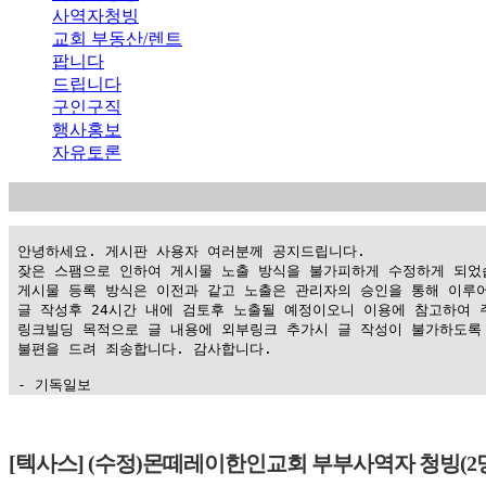
사역자청빙
교회 부동산/렌트
팝니다
드립니다
구인구직
행사홍보
자유토론
 안녕하세요. 게시판 사용자 여러분께 공지드립니다.

 잦은 스팸으로 인하여 게시물 노출 방식을 불가피하게 수정하게 되었습
 게시물 등록 방식은 이전과 같고 노출은 관리자의 승인을 통해 이루어
 글 작성후 24시간 내에 검토후 노출될 예정이오니 이용에 참고하여 주
 링크빌딩 목적으로 글 내용에 외부링크 추가시 글 작성이 불가하도록 
 불편을 드려 죄송합니다. 감사합니다.

 - 기독일보
가
평
[텍사스] (수정)몬떼레이한인교회 부부사역자 청빙(2
만