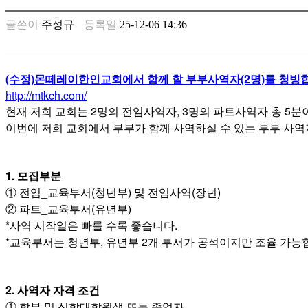
남
찾
글쓴이
주성규
등록일
25-12-06 14:36
기
은
꼴
링
(수정)몬떼레이한인교회에서 함께 할 부부사역자(2명)를 청빙
크
http://mtkch.com/
밍
현재 저희 교회는 2명의 전임사역자, 3명의 파트사역자 총 5분
키
이번에 저희 교회에서 부부가 함께 사역하실 수 있는 부부 사역자
넷
주
소
minky
1. 모집부분
합
① 전임_교육부서(청년부) 및 전임사역(장년)
체
② 파트_교육부서(유년부)
출
*사역 시작일은 빠를 수록 좋습니다.
장
*교육부서는 청년부, 유년부 2개 부서가 공석이지만 조율 가능
안
마
러
브
2. 사역자 자격 조건
약
① 학부 및 신학대학원생 또는 졸업자