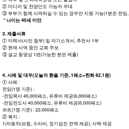
국
② 미디어 및 찬양인도 가능자 우대
주
③ 부부가 함께 사역하실 수 있는 경우만 지원 가능(1분은 전임,
소
* 나이는 40세 미만
야
우
3. 제출서류
즐
① 이력서(사진 첨부) 및 자기소개서, 추천서 1부
성
비
② 현재 사역 중인 교회 주보
아
③ 설교 동영상 1편(가능한 분은 제출)
탑-
프
릴
4. 사례 및 대우(오늘자 환율 기준, 1페소=한화 82.1원)
리
① 사례 :
지
전임(1명 기준) :
구
입
-전임목사 45,000페소, 유류비 제공(6,000페소)
발
-전임전도사 40,000페소, 유류비 제공(6,000페소)
기
파트(1명 기준) : 22,000페소
부
② 복지 :
전
1)자동차(보험, 수리비, 정기검진 전액 제공), 사택 제공
치