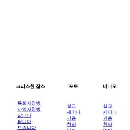
크리스천 잡스
포토
비디오
목회자청빙
설교
설교
사역자청빙
세미나
세미나
삽니다
간증
간증
팝니다
찬양
찬양
드립니다