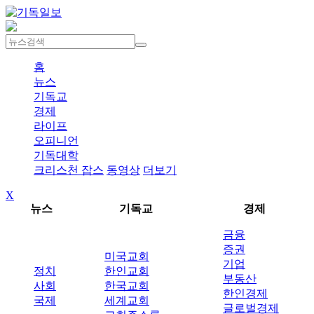
홈
뉴스
기독교
경제
라이프
오피니언
기독대학
크리스천 잡스
동영상
더보기
X
뉴스
기독교
경제
금융
증권
미국교회
기업
정치
한인교회
부동산
사회
한국교회
한인경제
국제
세계교회
글로벌경제