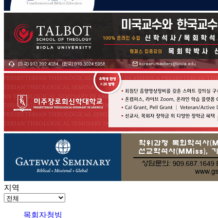
지역
목회자청빙