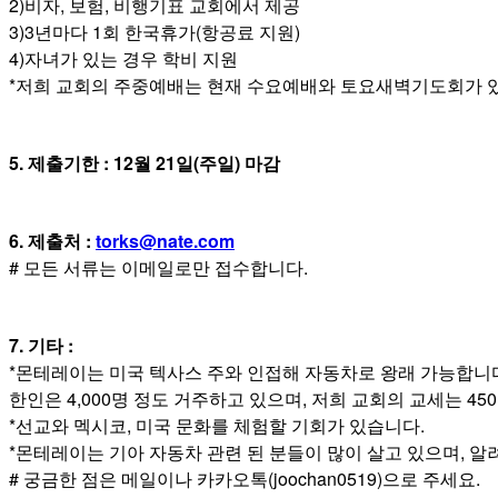
2)비자, 보험, 비행기표 교회에서 제공
료
3)3년마다 1회 한국휴가(항공료 지원)
약
임
4)자녀가 있는 경우 학비 지원
심
*저희 교회의 주중예배는 현재 수요예배와 토요새벽기도회가 
중
절
코
5. 제출기한 : 12월 21일(주일) 마감
리
아
e
뉴
6. 제출처 :
torks@nate.com
스
# 모든 서류는 이메일로만 접수합니다.
신
규
노
7. 기타 :
제
*몬테레이는 미국 텍사스 주와 인접해 자동차로 왕래 가능합니다(
휴
한인은 4,000명 정도 거주하고 있으며, 저희 교회의 교세는 45
사
*선교와 멕시코, 미국 문화를 체험할 기회가 있습니다.
이
트
*몬테레이는 기아 자동차 관련 된 분들이 많이 살고 있으며, 
무
#
(joochan0519)
.
궁금한
점은
메일이나
카카오톡
으로
주세요
료