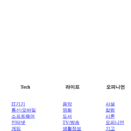
Tech
라이프
오피니언
IT기기
음악
사설
통신/모바일
영화
칼럼
소프트웨어
도서
시론
인터넷
TV/방송
오피니언
게임
생활정보
기고