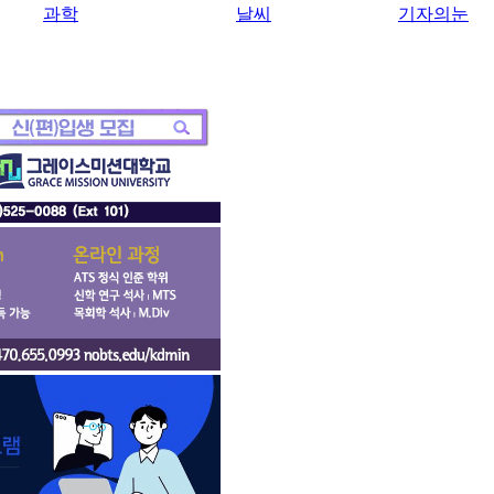
과학
날씨
기자의눈