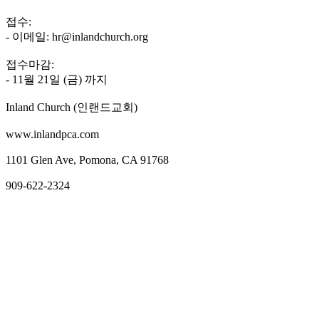
국
접수:
주
- 이메일: hr@inlandchurch.org
소
야
접수마감:
우
- 11월 21일 (금) 까지
즐
성
Inland Church (인랜드교회)
비
아
www.inlandpca.com
탑-
프
1101 Glen Ave, Pomona, CA 91768
릴
909-622-2324
리
지
구
입
발
기
부
전
치