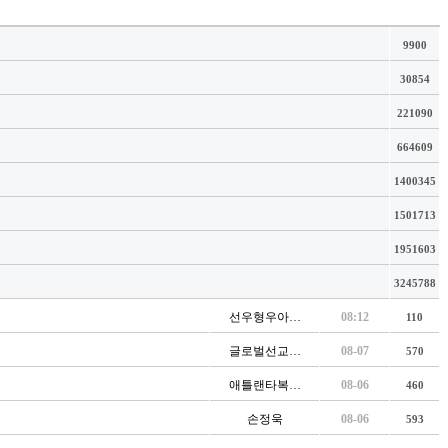
9900
30854
221090
664609
1400345
1501713
1951603
3245788
선우형우아…
08:12
110
글로벌선교…
08-07
570
애틀랜타복…
08-06
460
손정욱
08-06
593