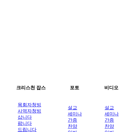
크리스천 잡스
포토
비디오
목회자청빙
설교
설교
사역자청빙
세미나
세미나
삽니다
간증
간증
팝니다
찬양
찬양
드립니다