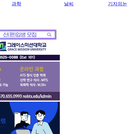
과학
날씨
기자의눈