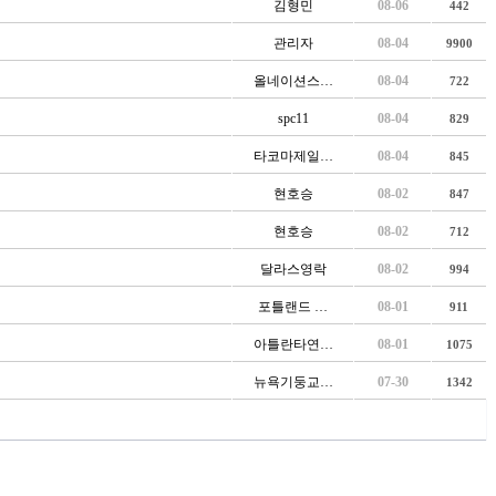
김형민
08-06
442
관리자
08-04
9900
올네이션스…
08-04
722
spc11
08-04
829
타코마제일…
08-04
845
현호승
08-02
847
현호승
08-02
712
달라스영락
08-02
994
포틀랜드 …
08-01
911
아틀란타연…
08-01
1075
뉴욕기둥교…
07-30
1342