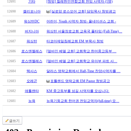
12691
기타
[청빙] 칠레한인연합교회 전임 사역자 (1명)
만
남
12690
캘리포니아
[실로암 로스모어 교회] 담임목사 청빙광고
어
12689
워싱턴DC
어린이, Youth 사역자 청빙- 올네이션스 교회 -
플
시
12688
버지니아
워싱턴 서울장로교회 교육국 풀타임 (Full-Time)…
알
리
12687
워싱턴
타코마제일침례교회 EM 부목사 청빙
스
12686
로스앤젤레스
[얼바인 베델 교회] 교회학교 한어중고등부 …
후
기
12685
로스앤젤레스
[얼바인 베델 교회] 교회학교 유아부 파트 사…
가
12684
텍사스
달라스 영락교회에서 Half-Time 찬양사역자를 …
평
발
12683
오레곤
포틀랜드 영락교회 EM Pastor 청빙공고
기
부
12682
애틀랜타
KM 중고등부를 섬길 사역자를 모십니다.
진
12681
뉴욕
뉴욕기둥교회 한어권 전임교역자(full-time) 모…
약
비
아
글쓰기
탑-
시