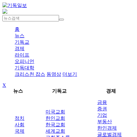
홈
뉴스
기독교
경제
라이프
오피니언
기독대학
크리스천 잡스
동영상
더보기
X
뉴스
기독교
경제
금융
증권
미국교회
기업
정치
한인교회
부동산
사회
한국교회
한인경제
국제
세계교회
글로벌경제