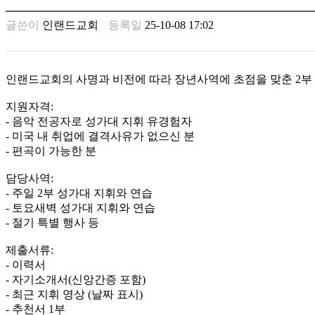
남
찾
글쓴이
인랜드교회
등록일
25-10-08 17:02
기
은
꼴
링
인랜드교회의 사명과 비전에 따라 장년사역에 초점을 맞춘 2부
크
밍
지원자격:
키
- 음악 전공자로 성가대 지휘 유경험자
넷
- 미국 내 취업에 결격사유가 없으신 분
주
- 편곡이 가능한 분
소
minky
담당사역:
합
- 주일 2부 성가대 지휘와 연습
체
- 토요새벽 성가대 지휘와 연습
출
- 절기 특별 행사 등
장
안
제출서류:
마
- 이력서
러
- 자기소개서(신앙간증 포함)
브
- 최근 지휘 영상 (날짜 표시)
약
- 추천서 1부