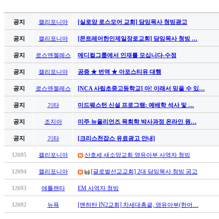
료
약
공지
캘리포니아
[실로암 로스모어 교회] 담임목사 청빙광고
임
심
공지
캘리포니아
[몬트레어한인제일장로교회] 담임목사 청빙 …
중
절
공지
로스앤젤레스
메디컬그룹에서 인재를 모십니다-수정
코
공지
캘리포니아
공증 ★ 번역 ★ 아포스티유 대행
리
아
공지
로스앤젤레스
[NCA 사립초중고등학교] 아! 이래서 믿을 수 있…
e
뉴
공지
기타
미드웨스턴 신설 프로그램: 예배학 석사 및 …
스
공지
조지아
미주 뉴올리언즈 목회학 박사과정 온라인 원…
신
규
공지
기타
[크리스천잡스 유료광고 안내]
노
제
12695
캘리포니아
산호세 새소망교회 영유아부 사역자 청빙
휴
12694
캘리포니아
[글로벌선교교회] 2대 담임목사 청빙 공고
사
이
12693
애틀랜타
EM 사역자 청빙
트
12692
뉴욕
[맨하탄 IN2교회] 차세대총괄, 영유아부(한어…
무
료