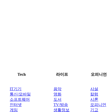
Tech
라이프
오피니언
IT기기
음악
사설
통신/모바일
영화
칼럼
소프트웨어
도서
시론
인터넷
TV/방송
오피니언
게임
생활정보
기고