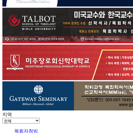
지역
목회자청빙