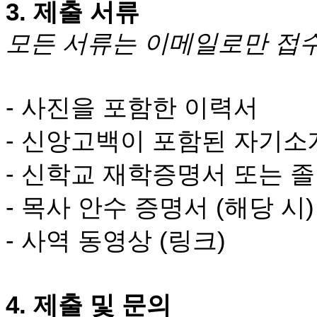
3.
제출 서류
치
료
모든 서류는 이메일로만 접
약
임
심
중
절
- 사진을 포함한 이력서
코
리
- 신앙고백이 포함된 자기소
아
e
- 신학교 재학증명서 또는 
뉴
스
- 목사 안수 증명서
(
해당 시
)
신
규
노
- 사역 동영상 (링크)
제
휴
사
이
4.
제출 및 문의
트