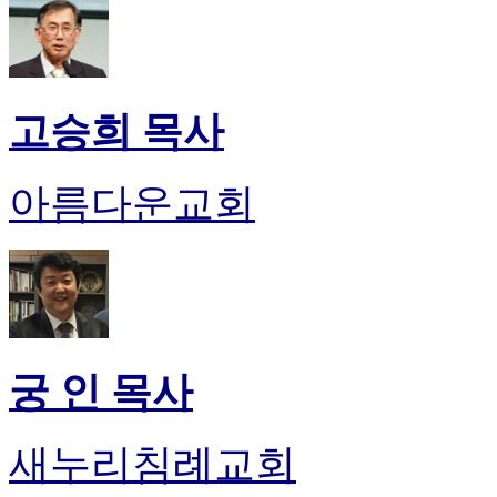
고승희 목사
아름다운교회
궁 인 목사
새누리침례교회