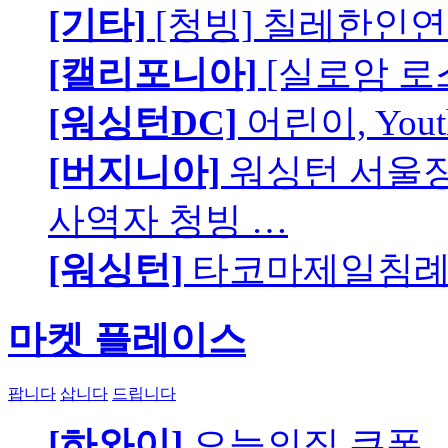
[기타]
[청빙] 칠레한인연
[캘리포니아]
[실로암 로
[워싱턴DC]
어린이, You
[버지니아]
워싱턴 서울장로
사역자 청빙 …
[워싱턴]
타코마제일침례교
마켓 플레이스
팝니다
삽니다
드립니다
[하와이]
오늘의집 쿠폰