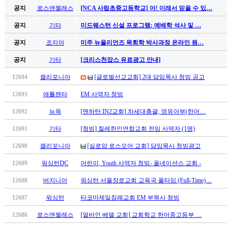
유
공지
로스앤젤레스
[NCA 사립초중고등학교] 아! 이래서 믿을 수 있…
머
판
공지
기타
미드웨스턴 신설 프로그램: 예배학 석사 및 …
북
공지
조지아
미주 뉴올리언즈 목회학 박사과정 온라인 원…
토
끼
공지
기타
[크리스천잡스 유료광고 안내]
최
신
12694
캘리포니아
[글로벌선교교회] 2대 담임목사 청빙 공고
토
12693
애틀랜타
EM 사역자 청빙
렌
트
12692
뉴욕
[맨하탄 IN2교회] 차세대총괄, 영유아부(한어…
사
12691
기타
[청빙] 칠레한인연합교회 전임 사역자 (1명)
이
트
12690
캘리포니아
[실로암 로스모어 교회] 담임목사 청빙광고
순
위
12689
워싱턴DC
어린이, Youth 사역자 청빙- 올네이션스 교회 -
비
12688
버지니아
워싱턴 서울장로교회 교육국 풀타임 (Full-Time)…
아
후
12687
워싱턴
타코마제일침례교회 EM 부목사 청빙
기
미
12686
로스앤젤레스
[얼바인 베델 교회] 교회학교 한어중고등부 …
프