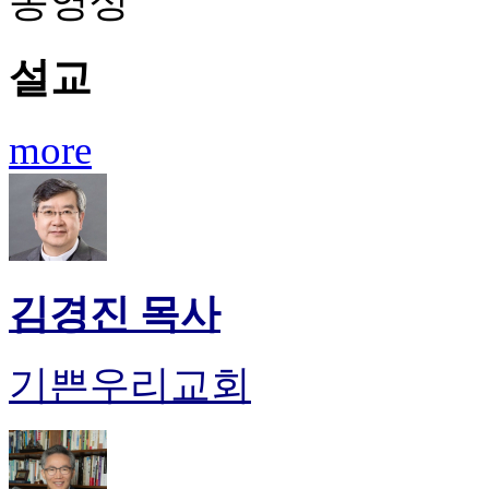
동영상
설교
more
김경진 목사
기쁜우리교회