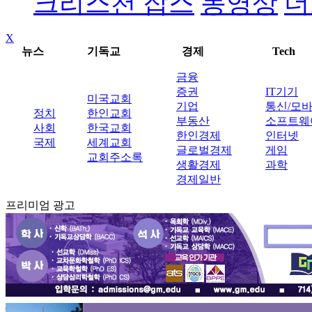
크리스천 잡스
동영상
더
X
뉴스
기독교
경제
Tech
금융
증권
IT기기
미국교회
기업
통신/모
정치
한인교회
부동산
소프트웨
사회
한국교회
한인경제
인터넷
국제
세계교회
글로벌경제
게임
교회주소록
생활경제
과학
경제일반
프리미엄 광고