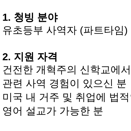
브
약
국
1.
청빙 분야
주
소
유초등부 사역자
(
파트타임
)
야
우
즐
성
2.
지원 자격
비
아
건전한 개혁주의 신학교에서
탑-
프
릴
관련 사역 경험이 있으신 분
리
지
미국 내 거주 및 취업에 법적
구
입
영어 설교가 가능한 분
발
기
부
전