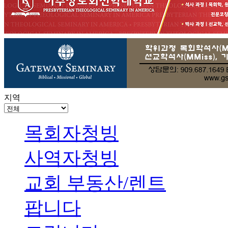
지역
목회자청빙
사역자청빙
교회 부동산/렌트
팝니다