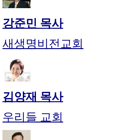
강준민 목사
새생명비전교회
김양재 목사
우리들 교회