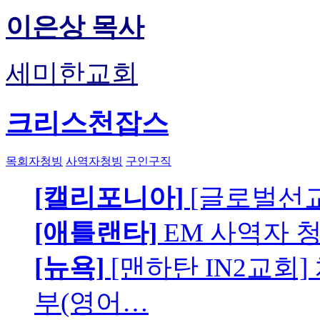
이은상 목사
세미한교회
크리스천잡스
목회자청빙
사역자청빙
구인구직
[캘리포니아]
[글로벌선교
[애틀랜타]
EM 사역자 
[뉴욕]
[맨하탄 IN2교회
부(영어…