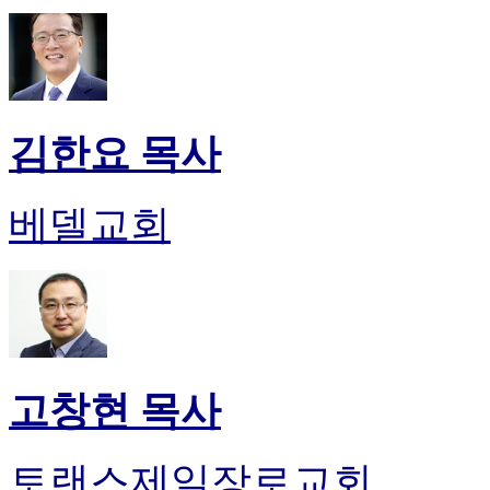
김한요 목사
베델교회
고창현 목사
토랜스제일장로교회