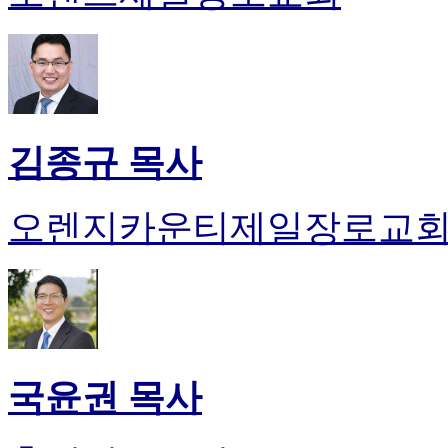
김종규 목사
오렌지카운티제일장로교
국윤권 목사