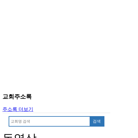
진
약
국
미
국
24
시
간
대
출
교회주소록
주소록 더보기
검색