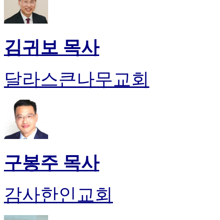
김귀보 목사
달라스큰나무교회
구봉주 목사
감사한인교회