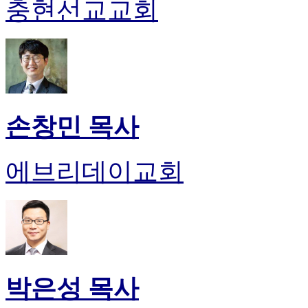
충현선교교회
손창민 목사
에브리데이교회
박은성 목사