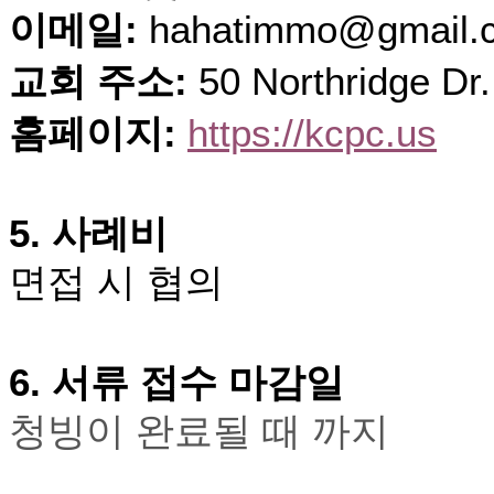
무
이메일
:
hahatimmo@gmail
료
만
교회 주소
:
50 Northridge Dr.
남
어
플
홈페이지
:
https://kcpc.us
시
알
리
스
5.
사례비
후
기
면접 시 협의
가
평
발
기
6.
서류 접수 마감일
부
진
청빙이 완료될 때 까지
약
비
아
탑-