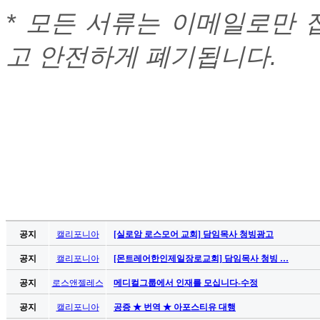
시
* 모든 서류는 이메일로만 
알
리
고 안전하게 폐기됩니다
.
스
구
입
돔
클
럽
DOMCLUB
실
시
간
무
료
공지
캘리포니아
[실로암 로스모어 교회] 담임목사 청빙광고
채
팅
공지
캘리포니아
[몬트레어한인제일장로교회] 담임목사 청빙 …
돔
클
공지
로스앤젤레스
메디컬그룹에서 인재를 모십니다-수정
럽
공지
캘리포니아
공증 ★ 번역 ★ 아포스티유 대행
DOMCLUB.top