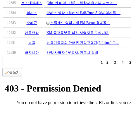
12685
로스앤젤레스
[얼바인 베델 교회] 교회학교 유아부 파트 사…
진
후
12684
텍사스
달라스 영락교회에서 Half-Time 찬양사역자를 …
기
12683
오레곤
포틀랜드 영락교회 EM Pastor 청빙공고
대
출
12682
애틀랜타
KM 중고등부를 섬길 사역자를 모십니다.
후
기
12681
뉴욕
뉴욕기둥교회 한어권 전임교역자(full-time) 모…
비
12680
버지니아
찬양 사역자 / 부목사, 전도사 청빙
아
센
1
2
3
4
터
글쓰기
웹
토
끼
미
프
진
후
기
미
프