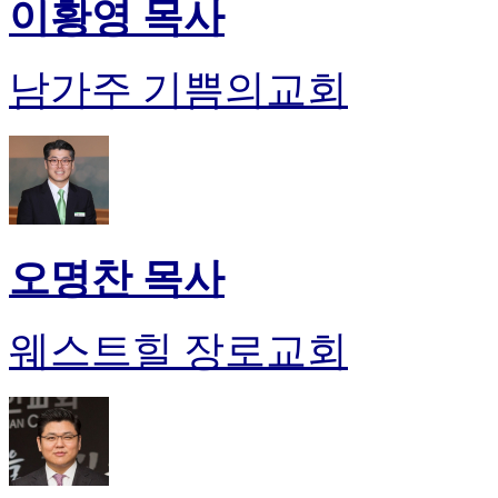
이황영 목사
남가주 기쁨의교회
오명찬 목사
웨스트힐 장로교회