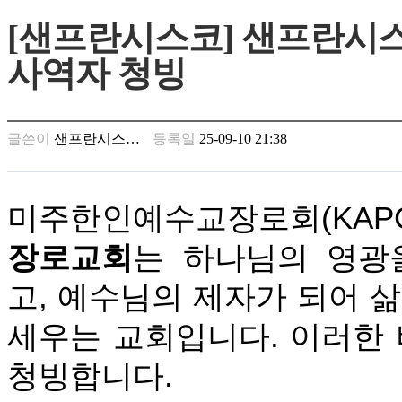
만
[샌프란시스코] 샌프란시스
남
찾
사역자 청빙
기
은
꼴
링
글쓴이
샌프란시스…
등록일
25-09-10 21:38
크
밍
키
넷
미주한인예수교장로회
(KAP
주
소
장로교회
는 하나님의 영광
minky
합
고
,
예수님의 제자가 되어 
체
출
세우는 교회입니다
.
이러한 
장
안
마
청빙합니다
.
러