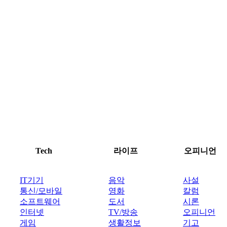
Tech
라이프
오피니언
IT기기
음악
사설
통신/모바일
영화
칼럼
소프트웨어
도서
시론
인터넷
TV/방송
오피니언
게임
생활정보
기고