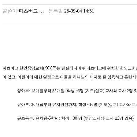
남
찾
글쓴이
피츠버그 …
등록일
25-09-04 14:51
기
은
꼴
링
크
밍
키
넷
주
피츠버그 한인중앙교회
(KCCP)
는 펜실베니아주 피츠버그에 위치한 한인교회
소
minky
어 있고,
어린이에 대한 열정으로 이들을 하나님의 제자로 잘 양육하고 훈련시킬
합
체
영아부: 18개월부터 35개월; 학생 ~6명 (지도(설교) 교사와 교사 2명 
출
장
유아부: 36개월부터 유치원전까지; 학생 ~10명 (지도(설교) 교사와 교사
안
마
유초등부:
유치원-
5
학년
;
학생
~
30
명
(부장집사와 교사 12명 있음)
러
브
약