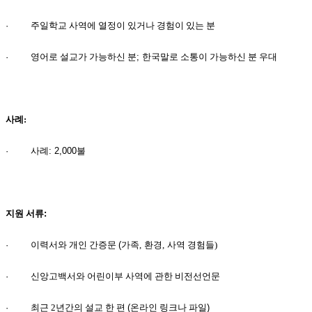
료
약
·
주일학교 사역에 열정이 있거나 경험이 있는 분
임
심
·
영어로 설교가 가능하신 분
;
한국말로 소통이 가능하신 분 우대
중
절
코
리
사례:
아
e
뉴
· 사
례
:
2
,000
불
스
신
규
노
지원 서류
:
제
휴
·
이력서와 개인 간증문
(
가족,
환경,
사역 경험들)
사
이
·
신앙고백서와 어린이부 사역에 관한 비전선언문
트
무
·
최근 2년간의 설교 한 편
(
온라인 링크나 파일
)
료