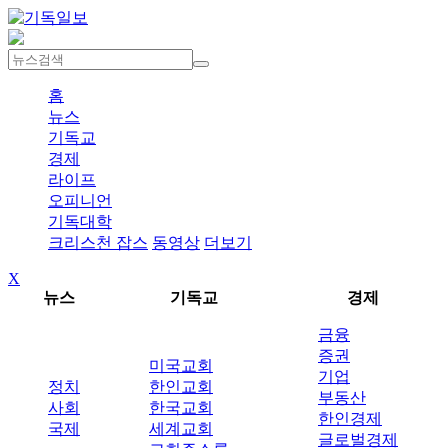
홈
뉴스
기독교
경제
라이프
오피니언
기독대학
크리스천 잡스
동영상
더보기
X
뉴스
기독교
경제
금융
증권
미국교회
기업
정치
한인교회
부동산
사회
한국교회
한인경제
국제
세계교회
글로벌경제