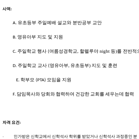
국
사역:
주
소
유초등부
주일예배
설교와 분반공부 교안
야
A.
우
즐
영유아부 지도 및 지원
B.
성
비
주일학교 행사
여름성경학교,
할렐루야
night
등)를 전반적
C.
(
아
탑-
주일학교 교사
영유아부,
유초등부)
지도 및 훈련
D.
(
프
릴
학부모
모임을 지원
E.
(PTA)
리
지
F. 담임목사와 당회와 협력하여 건강한 교회를 세우는데 협력
구
입
발
기
부
자격 요건:
전
치
·
인가받은 신학교에서 신학석사 학위를 받았거나 신학석사 과정중인 분