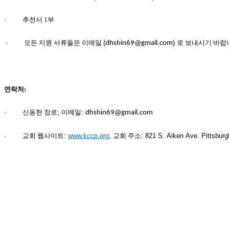
만
남
·
추천서 1부
어
플
·
모든 지원 서류들은 이메일
(
)
로 보내시기 바랍
dhshin69@gmail.com
시
알
리
스
연락처:
후
기
·
신동헌 장로
;
이메일
:
dhshin69@gmail.com
가
평
·
교회 웹사이트
:
www.kccp.org
;
교회 주소
: 821 S. Aiken Ave. Pittsbur
발
기
부
진
약
비
아
탑-
시