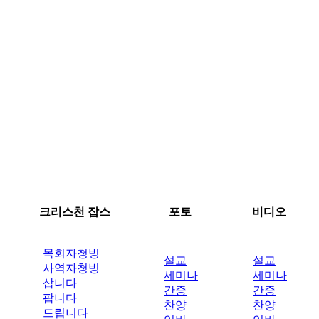
크리스천 잡스
포토
비디오
목회자청빙
설교
설교
사역자청빙
세미나
세미나
삽니다
간증
간증
팝니다
찬양
찬양
드립니다