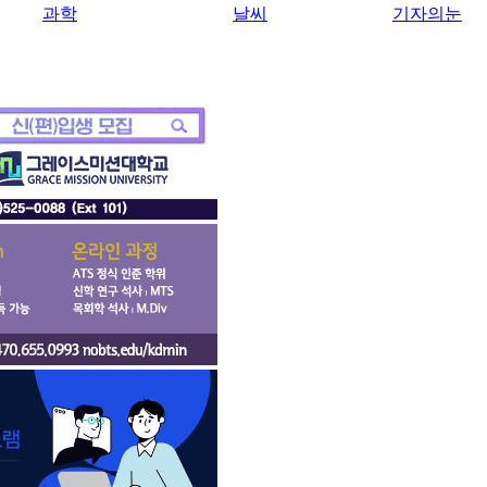
과학
날씨
기자의눈