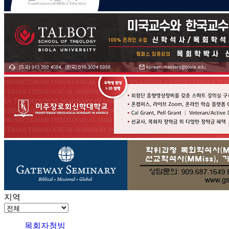
지역
목회자청빙