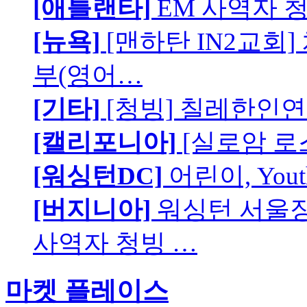
[애틀랜타]
EM 사역자 
[뉴욕]
[맨하탄 IN2교회
부(영어…
[기타]
[청빙] 칠레한인연
[캘리포니아]
[실로암 로
[워싱턴DC]
어린이, You
[버지니아]
워싱턴 서울장로
사역자 청빙 …
마켓 플레이스