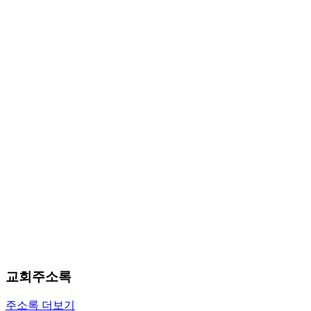
료
약
임
심
중
절
코
리
아
e
뉴
스
신
규
노
제
휴
사
이
교회주소록
트
무
주소록 더보기
료