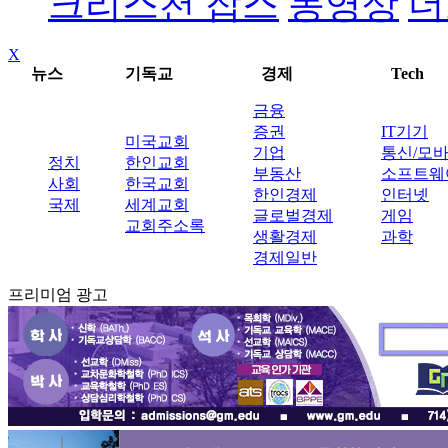
크리스천 잡스
동영상
더
X
뉴스
기독교
경제
Tech
금융
증권
IT기기
미국교회
기업
통신/모
정치
한인교회
부동산
소프트웨
사회
한국교회
한인경제
인터넷
국제
세계교회
글로벌경제
게임
교회주소록
생활경제
과학
경제일반
프리미엄 광고