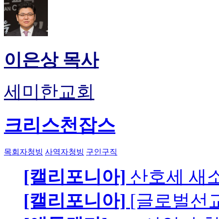
이은상 목사
세미한교회
크리스천잡스
목회자청빙
사역자청빙
구인구직
[캘리포니아]
산호세 새
[캘리포니아]
[글로벌선교