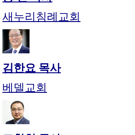
약
국
새누리침례교회
미
국
24
시
간
대
출
김한요 목사
베델교회