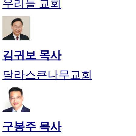
우리들 교회
판
북
토
끼
최
신
토
렌
김귀보 목사
트
사
이
달라스큰나무교회
트
순
위
비
아
후
기
미
구봉주 목사
프
진