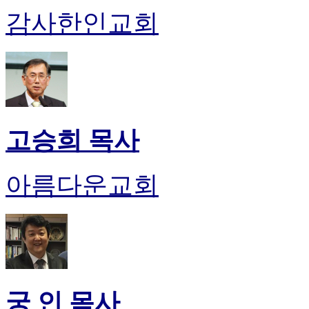
후
감사한인교회
기
대
출
후
기
비
아
센
고승희 목사
터
웹
토
아름다운교회
끼
미
프
진
후
기
미
프
궁 인 목사
진