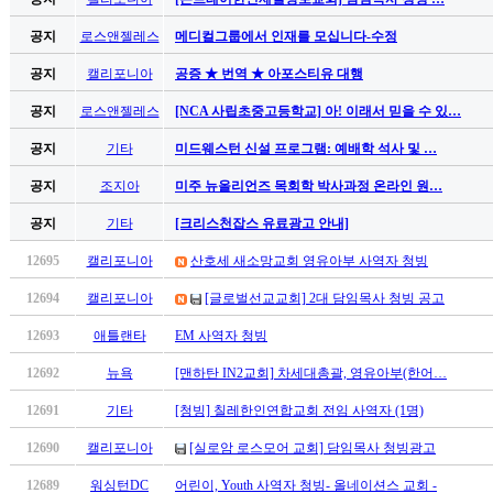
남
찾
공지
로스앤젤레스
메디컬그룹에서 인재를 모십니다-수정
기
은
공지
캘리포니아
공증 ★ 번역 ★ 아포스티유 대행
꼴
공지
로스앤젤레스
[NCA 사립초중고등학교] 아! 이래서 믿을 수 있…
링
크
공지
기타
미드웨스턴 신설 프로그램: 예배학 석사 및 …
밍
키
공지
조지아
미주 뉴올리언즈 목회학 박사과정 온라인 원…
넷
공지
기타
[크리스천잡스 유료광고 안내]
주
소
12695
캘리포니아
산호세 새소망교회 영유아부 사역자 청빙
minky
합
12694
캘리포니아
[글로벌선교교회] 2대 담임목사 청빙 공고
체
12693
애틀랜타
EM 사역자 청빙
출
장
12692
뉴욕
[맨하탄 IN2교회] 차세대총괄, 영유아부(한어…
안
12691
기타
[청빙] 칠레한인연합교회 전임 사역자 (1명)
마
러
12690
캘리포니아
[실로암 로스모어 교회] 담임목사 청빙광고
브
약
12689
워싱턴DC
어린이, Youth 사역자 청빙- 올네이션스 교회 -