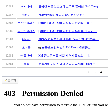
국
12688
버지니아
워싱턴 서울장로교회 교육국 풀타임 (Full-Time)…
주
소
12687
워싱턴
타코마제일침례교회 EM 부목사 청빙
야
우
12686
로스앤젤레스
[얼바인 베델 교회] 교회학교 한어중고등부 …
즐
12685
로스앤젤레스
[얼바인 베델 교회] 교회학교 유아부 파트 사…
성
비
12684
텍사스
달라스 영락교회에서 Half-Time 찬양사역자를 …
아
12683
오레곤
포틀랜드 영락교회 EM Pastor 청빙공고
탑-
프
12682
애틀랜타
KM 중고등부를 섬길 사역자를 모십니다.
릴
리
12681
뉴욕
뉴욕기둥교회 한어권 전임교역자(full-time) 모…
지
1
2
3
4
구
입
글쓰기
발
기
부
전
치