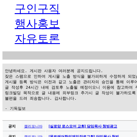
구인구직
행사홍보
자유토론
 안녕하세요. 게시판 사용자 여러분께 공지드립니다.

 잦은 스팸으로 인하여 게시물 노출 방식을 불가피하게 수정하게 되었습
 게시물 등록 방식은 이전과 같고 노출은 관리자의 승인을 통해 이루어
 글 작성후 24시간 내에 검토후 노출될 예정이오니 이용에 참고하여 주
 링크빌딩 목적으로 글 내용에 외부링크 추가시 글 작성이 불가하도록 
 불편을 드려 죄송합니다. 감사합니다.

 - 기독일보
가
평
공지
캘리포니아
[실로암 로스모어 교회] 담임목사 청빙광고
만
공지
캘리포니아
[몬트레어한인제일장로교회] 담임목사 청빙 …