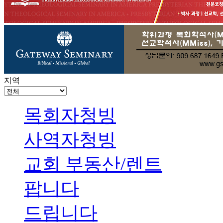
지역
목회자청빙
사역자청빙
교회 부동산/렌트
팝니다
드립니다