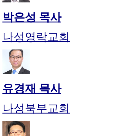
박은성 목사
나성영락교회
유경재 목사
나성북부교회