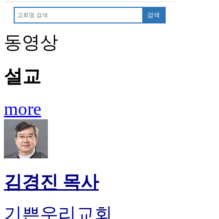
만
검색
남
어
동영상
플
시
알
리
설교
스
후
기
more
가
평
발
기
부
진
약
김경진 목사
비
아
탑-
기쁜우리교회
시