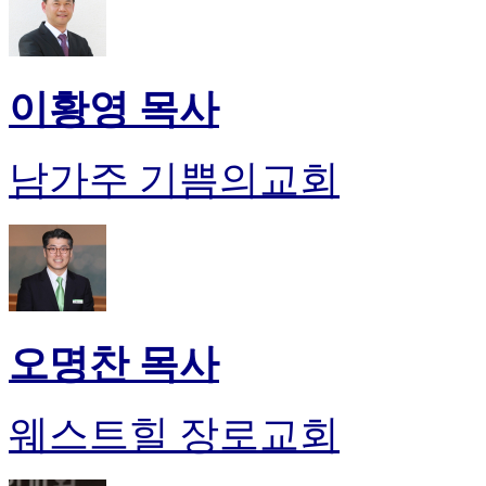
이황영 목사
남가주 기쁨의교회
오명찬 목사
웨스트힐 장로교회