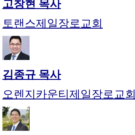
고창현 목사
토랜스제일장로교회
김종규 목사
오렌지카운티제일장로교