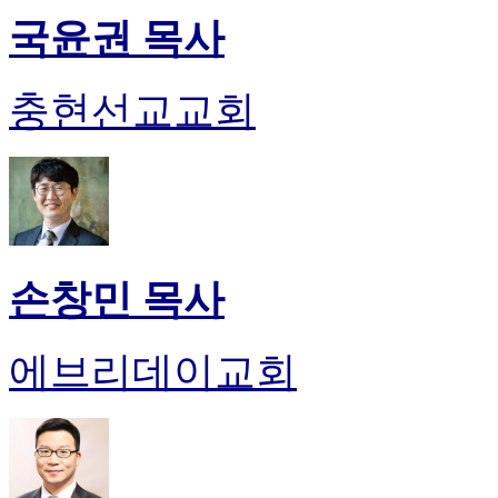
국윤권 목사
충현선교교회
손창민 목사
에브리데이교회