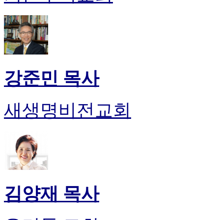
알
리
스
구
입
돔
클
강준민 목사
럽
DOMCLUB
실
새생명비전교회
시
간
무
료
채
팅
돔
클
김양재 목사
럽
DOMCLUB.top
유
머