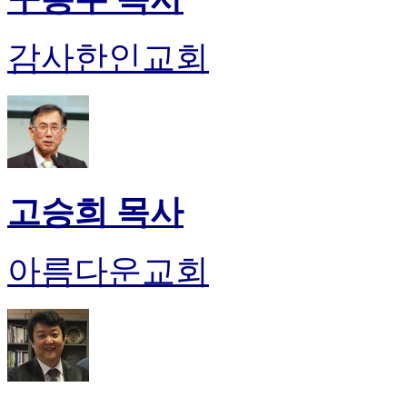
진
후
감사한인교회
기
대
출
후
기
비
아
센
고승희 목사
터
웹
토
아름다운교회
끼
미
프
진
후
기
미
프