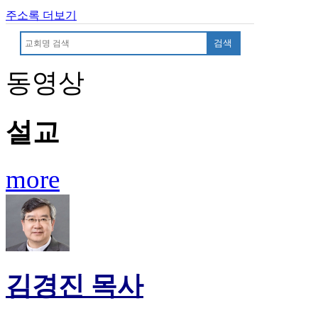
무
주소록 더보기
료
만
검색
남
어
동영상
플
시
알
리
설교
스
후
기
more
가
평
발
기
부
진
약
김경진 목사
비
아
탑-