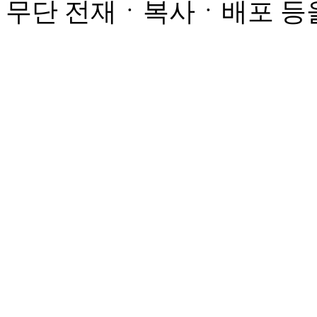
무단 전재ㆍ복사ㆍ배포 등을