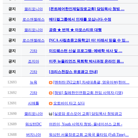
만
공지
캘리포니아
[몬트레어한인제일장로교회] 담임목사 청빙 …
남
찾
공지
로스앤젤레스
메디컬그룹에서 인재를 모십니다-수정
기
은
공지
캘리포니아
공증 ★ 번역 ★ 아포스티유 대행
꼴
공지
로스앤젤레스
[NCA 사립초중고등학교] 아! 이래서 믿을 수 있…
링
크
공지
기타
미드웨스턴 신설 프로그램: 예배학 석사 및 …
밍
키
공지
조지아
미주 뉴올리언즈 목회학 박사과정 온라인 원…
넷
공지
기타
[크리스천잡스 유료광고 안내]
주
소
12693
뉴욕
[맨하탄 IN2교회] 차세대총괄, 영유아부(한어…
minky
합
12692
기타
[청빙] 칠레한인연합교회 전임 사역자 (1명)
체
12691
시애틀
오토바이 타고 싶다
출
장
12690
캘리포니아
[실로암 로스모어 교회] 담임목사 청빙광고
안
12689
워싱턴DC
어린이, Youth 사역자 청빙- 올네이션스 교회 -
마
러
12688
버지니아
워싱턴 서울장로교회 교육국 풀타임 (Full-Time)…