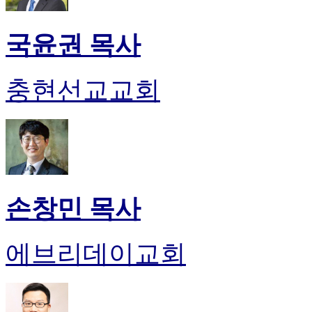
국윤권 목사
충현선교교회
손창민 목사
에브리데이교회