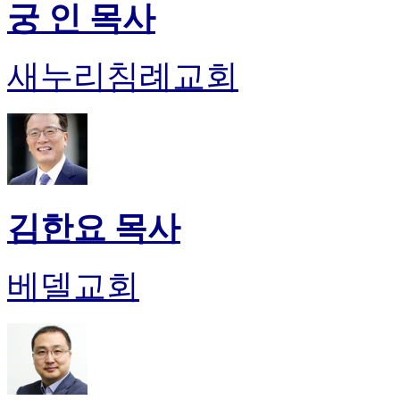
궁 인 목사
진
약
국
새누리침례교회
미
국
24
시
간
대
출
김한요 목사
베델교회