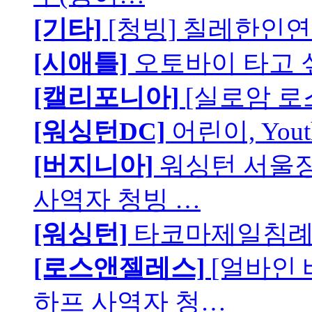
[기타]
[청빙] 칠레한인연
[시애틀]
오토바이 타고 
[캘리포니아]
[실로암 로
[워싱턴DC]
어린이, You
[버지니아]
워싱턴 서울장로
사역자 청빙 …
[워싱턴]
타코마제일침례교
[로스앤젤레스]
[얼바인
하프 사역자 청…