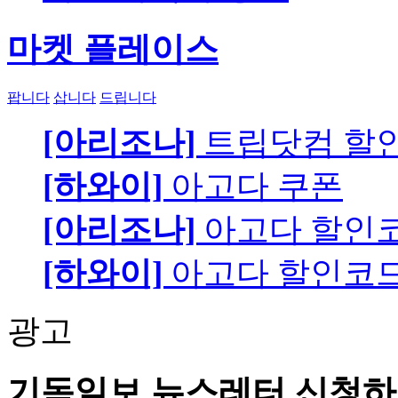
마켓 플레이스
팝니다
삽니다
드립니다
[아리조나]
트립닷컴 할
[하와이]
아고다 쿠폰
[아리조나]
아고다 할인
[하와이]
아고다 할인코
광고
기독일보 뉴스레터 신청하