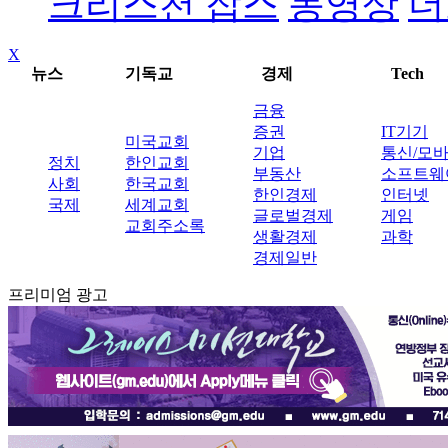
크리스천 잡스
동영상
더
X
뉴스
기독교
경제
Tech
금융
증권
IT기기
미국교회
기업
통신/모
정치
한인교회
부동산
소프트웨
사회
한국교회
한인경제
인터넷
국제
세계교회
글로벌경제
게임
교회주소록
생활경제
과학
경제일반
프리미엄 광고