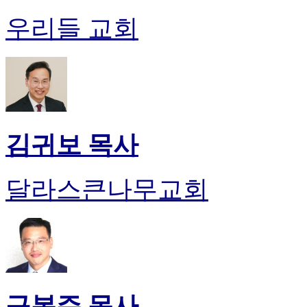
유
머
우리들 교회
판
북
토
끼
최
신
토
렌
김귀보 목사
트
사
이
달라스큰나무교회
트
순
위
비
아
후
기
미
구봉주 목사
프