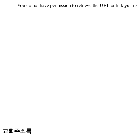
치
료
약
임
심
중
절
코
리
아
e
뉴
스
신
규
노
제
휴
사
이
교회주소록
트