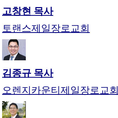
고창현 목사
토랜스제일장로교회
김종규 목사
오렌지카운티제일장로교