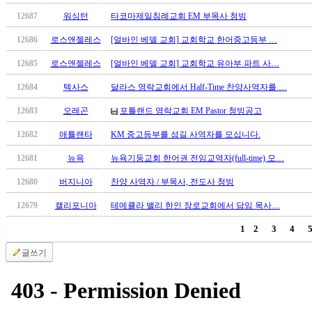
브
약
12687
워싱턴
타코마제일침례교회 EM 부목사 청빙
국
12686
로스앤젤레스
[얼바인 베델 교회] 교회학교 한어중고등부 …
주
소
12685
로스앤젤레스
[얼바인 베델 교회] 교회학교 유아부 파트 사…
야
우
12684
텍사스
달라스 영락교회에서 Half-Time 찬양사역자를 …
즐
12683
오레곤
포틀랜드 영락교회 EM Pastor 청빙공고
성
비
12682
애틀랜타
KM 중고등부를 섬길 사역자를 모십니다.
아
12681
뉴욕
뉴욕기둥교회 한어권 전임교역자(full-time) 모…
탑-
프
12680
버지니아
찬양 사역자 / 부목사, 전도사 청빙
릴
리
12679
캘리포니아
테메큘라 밸리 한인 장로교회에서 담임 목사…
지
1
2
3
4
구
입
글쓰기
발
기
부
전