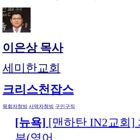
이은상 목사
세미한교회
크리스천잡스
목회자청빙
사역자청빙
구인구직
[뉴욕]
[맨하탄 IN2교회
부(영어…