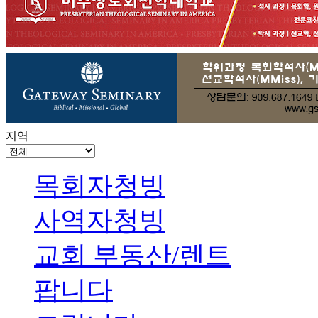
지역
목회자청빙
사역자청빙
교회 부동산/렌트
팝니다