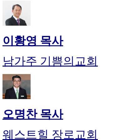
이황영 목사
남가주 기쁨의교회
오명찬 목사
웨스트힐 장로교회