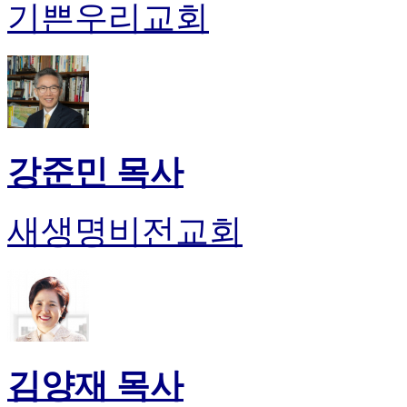
기쁜우리교회
시
알
리
스
구
입
돔
클
강준민 목사
럽
DOMCLUB
실
새생명비전교회
시
간
무
료
채
팅
돔
클
김양재 목사
럽
DOMCLUB.top