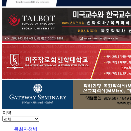
지역
목회자청빙