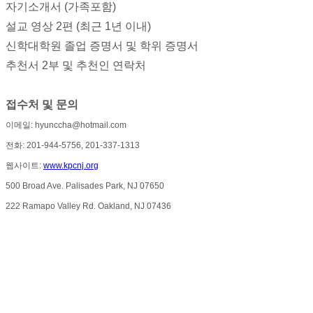
자기소개서 (가족포함)
만
남
설교 영상 2편 (최근 1년 이내)
어
신학대학원 졸업 증명서 및 학위 증명서
플
추천서 2부 및 추천인 연락처
시
알
리
접수처 및 문의
스
이메일: hyunccha@hotmail.com
후
기
전화: 201-944-5756, 201-337-1313
가
웹사이트:
www.kpcnj.org
평
500 Broad Ave. Palisades Park, NJ 07650
발
기
222 Ramapo Valley Rd. Oakland, NJ 07436
부
진
약
비
아
탑-
시