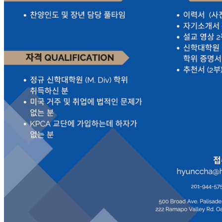
국
주
소
야
우
즐
성
비
아
탑-
프
릴
리
지
구
입
발
기
부
전
치