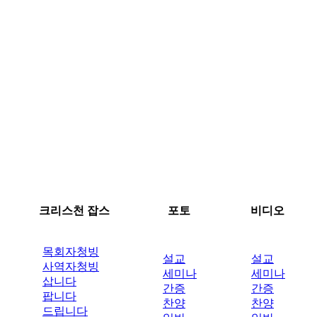
크리스천 잡스
포토
비디오
목회자청빙
설교
설교
사역자청빙
세미나
세미나
삽니다
간증
간증
팝니다
찬양
찬양
드립니다