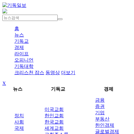
홈
뉴스
기독교
경제
라이프
오피니언
기독대학
크리스천 잡스
동영상
더보기
X
뉴스
기독교
경제
금융
증권
미국교회
기업
정치
한인교회
부동산
사회
한국교회
한인경제
국제
세계교회
글로벌경제