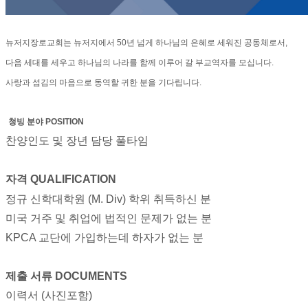
료
약
임
뉴저지장로교회는 뉴저지에서 50년 넘게 하나님의 은혜로 세워진 공동체로서,
심
중
다음 세대를 세우고 하나님의 나라를 함께 이루어 갈 부교역자를 모십니다.
절
사랑과 섬김의 마음으로 동역할 귀한 분을 기다립니다.
코
리
아
청빙 분야 POSITION
e
찬양인도 및 장년 담당 풀타임
뉴
스
신
자격 QUALIFICATION
규
정규 신학대학원 (M. Div) 학위 취득하신 분
노
제
미국 거주 및 취업에 법적인 문제가 없는 분
휴
KPCA 교단에 가입하는데 하자가 없는 분
사
이
트
제출 서류 DOCUMENTS
무
이력서 (사진포함)
료