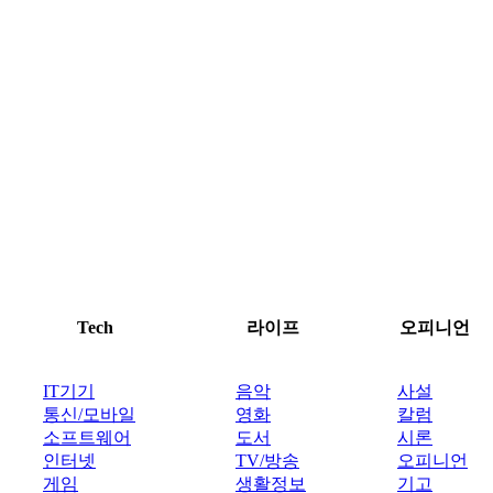
Tech
라이프
오피니언
IT기기
음악
사설
통신/모바일
영화
칼럼
소프트웨어
도서
시론
인터넷
TV/방송
오피니언
게임
생활정보
기고