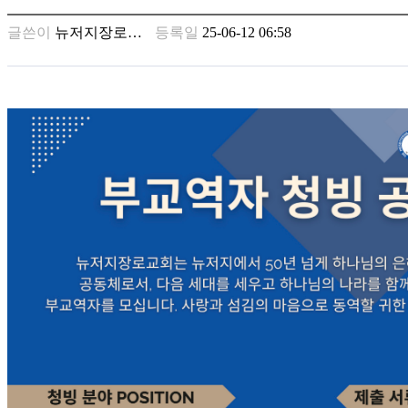
남
찾
글쓴이
뉴저지장로…
등록일
25-06-12 06:58
기
은
꼴
링
크
밍
키
넷
주
소
minky
합
체
출
장
안
마
러
브
약