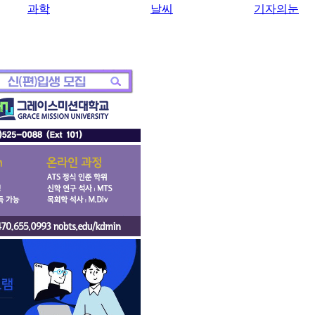
과학
날씨
기자의눈