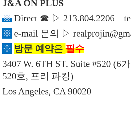
규
J&A ON PLUS
노
제
※
Direct ☎
▷
213.804.2206 t
휴
사
※
e-mail 문의 ▷ realprojin@gma
이
트
무
※
방문 예약
은
필수
료
만
3407 W. 6TH ST. Suite #520 (6
가
남
어
520
호
,
프리 파킹
)
플
시
알
Los Angeles, CA 90020
리
스
후
기
가
평
발