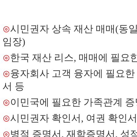
체
출
장
안
⊙
시민권자 상속 재산 매매
(
동일
마
러
임장
)
브
약
⊙
한국 재산 리스
,
매매에 필요한
국
주
소
⊙
융자회사 고객 융자에 필요한
야
우
서 등
즐
성
⊙
이민국에 필요한 가족관계 
비
아
탑-
⊙
시민권자 확인서
,
여권 확인
프
릴
⊙
병적 증명서
,
재학증명서
,
성
리