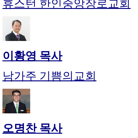
휴스턴 한인중앙장로교회
이황영 목사
남가주 기쁨의교회
오명찬 목사