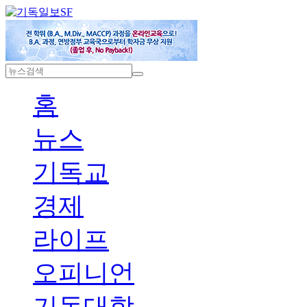
SF
홈
뉴스
기독교
경제
라이프
오피니언
기독대학