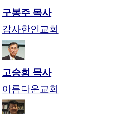
구봉주 목사
감사한인교회
고승희 목사
아름다운교회