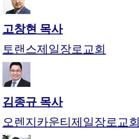
고창현 목사
토랜스제일장로교회
김종규 목사
오렌지카운티제일장로교