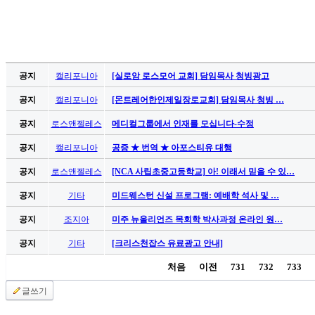
기
부
진
약
비
공지
캘리포니아
[실로암 로스모어 교회] 담임목사 청빙광고
아
탑-
공지
캘리포니아
[몬트레어한인제일장로교회] 담임목사 청빙 …
시
공지
로스앤젤레스
메디컬그룹에서 인재를 모십니다-수정
알
리
공지
캘리포니아
공증 ★ 번역 ★ 아포스티유 대행
스
구
공지
로스앤젤레스
[NCA 사립초중고등학교] 아! 이래서 믿을 수 있…
입
공지
기타
미드웨스턴 신설 프로그램: 예배학 석사 및 …
돔
클
공지
조지아
미주 뉴올리언즈 목회학 박사과정 온라인 원…
럽
공지
기타
[크리스천잡스 유료광고 안내]
DOMCLUB
실
처음
이전
731
732
733
시
간
글쓰기
무