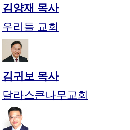
김양재 목사
우리들 교회
김귀보 목사
달라스큰나무교회