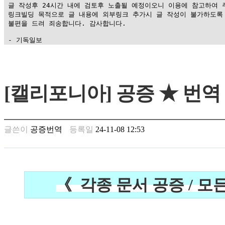
 글 작성후 24시간 내에 검토후 노출될 예정이오니 이용에 참고하여 주
 링크빌딩 목적으로 글 내용에 외부링크 추가시 글 작성이 불가하도록 
 불편을 드려 죄송합니다. 감사합니다.

 - 기독일보
가
평
만
[캘리포니아] 공증 ★ 번역
남
찾
기
은
글쓴이
공증번역
등록일
24-11-08 12:53
꼴
링
크
밍
키
《 각종 문서 공증
/
모든
넷
주
소
minky
합