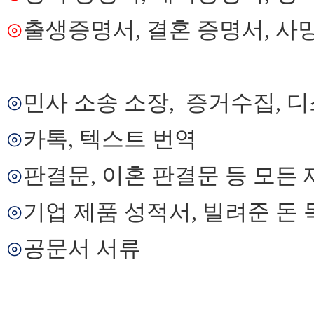
지
구
⊙
출생증명서
,
결혼 증명서
,
사
입
발
기
부
전
⊙
민사 소송 소장
,
증거수집
,
디
치
료
⊙
카톡
,
텍스트 번역
약
임
⊙
판결문
,
이혼 판결문 등 모든 
심
중
절
⊙
기업 제품 성적서
,
빌려준 돈
코
리
⊙
공문서 서류
아
e
뉴
스
신