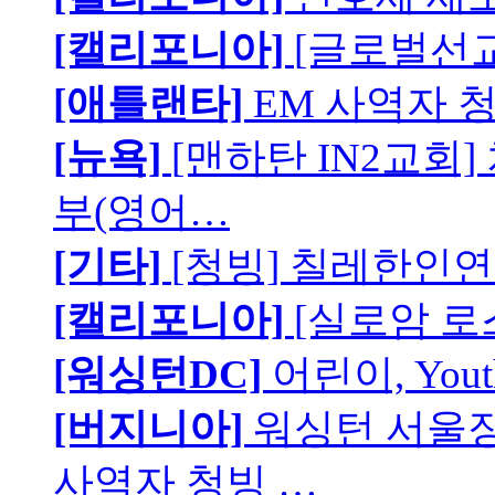
[캘리포니아]
[글로벌선교
[애틀랜타]
EM 사역자 
[뉴욕]
[맨하탄 IN2교회
부(영어…
[기타]
[청빙] 칠레한인연
[캘리포니아]
[실로암 로
[워싱턴DC]
어린이, You
[버지니아]
워싱턴 서울장로
사역자 청빙 …