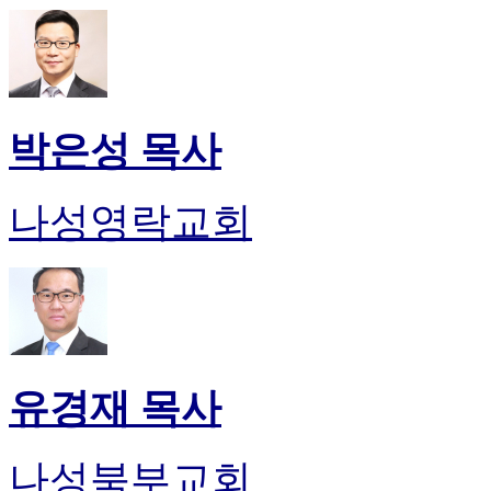
박은성 목사
나성영락교회
유경재 목사
나성북부교회