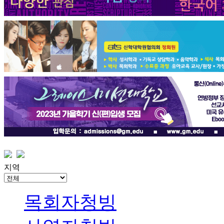
지역
목회자청빙