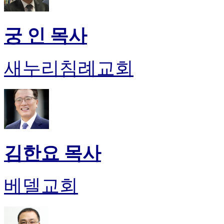
궁 인 목사
새누리침례교회
김한요 목사
베델교회