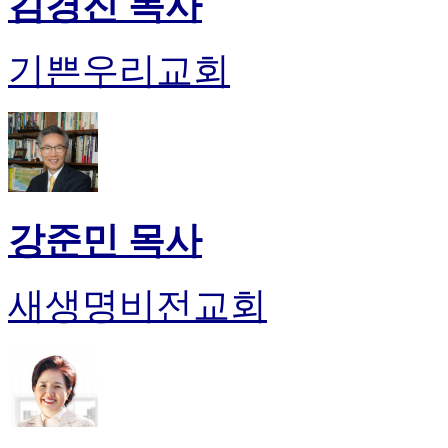
김경진 목사
미
프
진
기쁜우리교회
후
기
미
프
진
약
국
미
강준민 목사
국
24
시
새생명비전교회
간
대
출