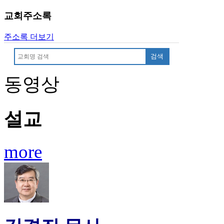
위
교회주소록
비
아
주소록 더보기
후
기
검색
미
프
동영상
진
후
기
설교
대
출
후
기
more
비
아
센
터
웹
토
끼