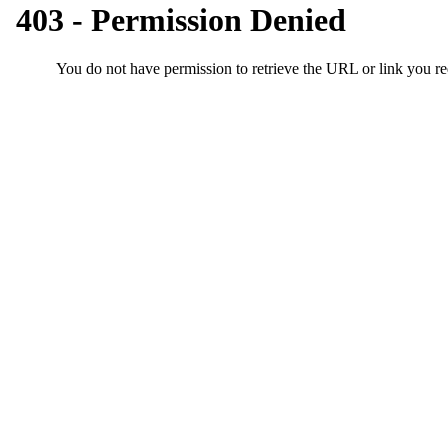
료
채
팅
돔
클
럽
DOMCLUB.top
유
머
판
북
토
끼
최
신
토
렌
트
사
이
트
순