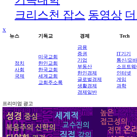
크리스천 잡스
동영상
더
X
뉴스
기독교
경제
Tech
금융
증권
IT기기
미국교회
기업
통신/모
정치
한인교회
부동산
소프트웨
사회
한국교회
한인경제
인터넷
국제
세계교회
글로벌경제
게임
교회주소록
생활경제
과학
경제일반
프리미엄 광고