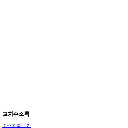
료
약
임
심
중
절
코
리
아
e
뉴
스
신
규
노
제
휴
사
이
교회주소록
트
무
주소록 더보기
료