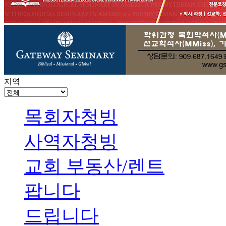
지역
목회자청빙
사역자청빙
교회 부동산/렌트
팝니다
드립니다