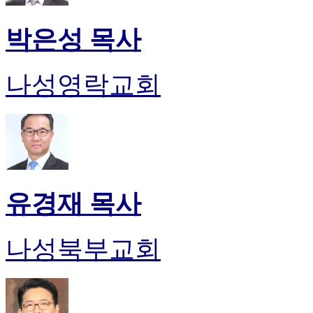
박은성 목사
나성영락교회
유경재 목사
나성북부교회