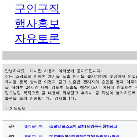
구인구직
행사홍보
자유토론
 안녕하세요. 게시판 사용자 여러분께 공지드립니다.

 잦은 스팸으로 인하여 게시물 노출 방식을 불가피하게 수정하게 되었습
 게시물 등록 방식은 이전과 같고 노출은 관리자의 승인을 통해 이루어
 글 작성후 24시간 내에 검토후 노출될 예정이오니 이용에 참고하여 주
 링크빌딩 목적으로 글 내용에 외부링크 추가시 글 작성이 불가하도록 
 불편을 드려 죄송합니다. 감사합니다.

 - 기독일보
가
평
공지
캘리포니아
[실로암 로스모어 교회] 담임목사 청빙광고
만
공지
캘리포니아
[몬트레어한인제일장로교회] 담임목사 청빙 …