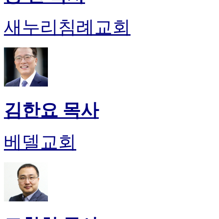
약
국
새누리침례교회
미
국
24
시
간
대
출
김한요 목사
베델교회