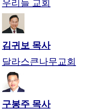
우리들 교회
판
북
토
끼
최
신
토
렌
김귀보 목사
트
사
이
달라스큰나무교회
트
순
위
비
아
후
기
미
구봉주 목사
프
진