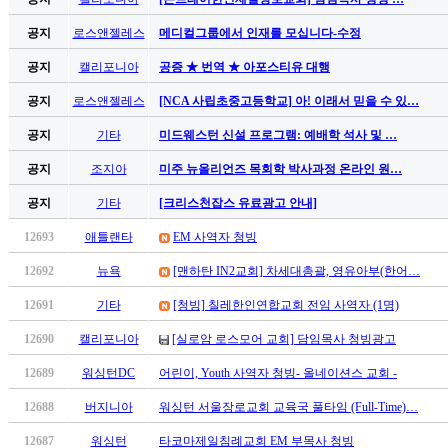
남
찾
공지
로스앤젤레스
메디컬그룹에서 인재를 모십니다-수정
기
은
공지
캘리포니아
공증 ★ 번역 ★ 아포스티유 대행
꼴
공지
로스앤젤레스
[NCA 사립초중고등학교] 아! 이래서 믿을 수 있…
링
크
공지
기타
미드웨스턴 신설 프로그램: 예배학 석사 및 …
밍
키
공지
조지아
미주 뉴올리언즈 목회학 박사과정 온라인 원…
넷
공지
기타
[크리스천잡스 유료광고 안내]
주
소
12693
애틀랜타
EM 사역자 청빙
minky
합
12692
뉴욕
[맨하탄 IN2교회] 차세대총괄, 영유아부(한어…
체
12691
기타
[청빙] 칠레한인연합교회 전임 사역자 (1명)
출
장
12690
캘리포니아
[실로암 로스모어 교회] 담임목사 청빙광고
안
12689
워싱턴DC
어린이, Youth 사역자 청빙- 올네이션스 교회 -
마
러
12688
버지니아
워싱턴 서울장로교회 교육국 풀타임 (Full-Time)…
브
약
12687
워싱턴
타코마제일침례교회 EM 부목사 청빙