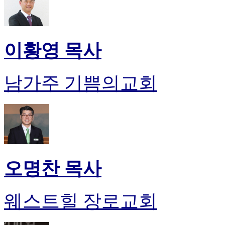
이황영 목사
남가주 기쁨의교회
오명찬 목사
웨스트힐 장로교회