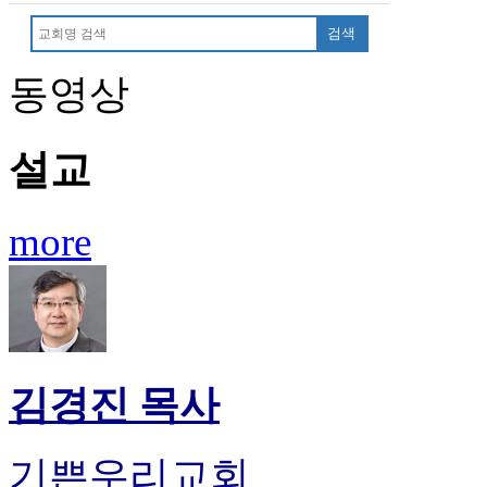
만
검색
남
어
동영상
플
시
알
리
설교
스
후
기
more
가
평
발
기
부
진
약
김경진 목사
비
아
탑-
기쁜우리교회
시