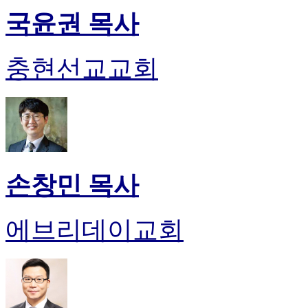
국윤권 목사
충현선교교회
손창민 목사
에브리데이교회