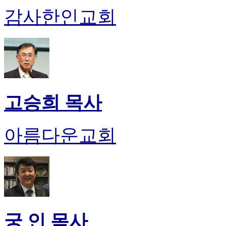
후
감사한인교회
기
대
출
후
기
비
아
센
고승희 목사
터
웹
토
아름다운교회
끼
미
프
진
후
기
미
프
궁 인 목사
진