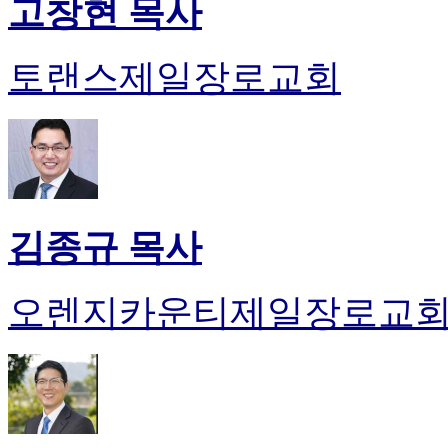
고창현 목사
토랜스제일장로교회
김종규 목사
오렌지카운티제일장로교