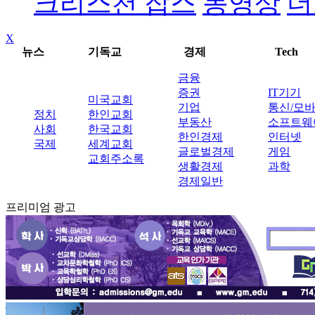
크리스천 잡스
동영상
더
X
뉴스
기독교
경제
Tech
금융
증권
IT기기
미국교회
기업
통신/모
정치
한인교회
부동산
소프트웨
사회
한국교회
한인경제
인터넷
국제
세계교회
글로벌경제
게임
교회주소록
생활경제
과학
경제일반
프리미엄 광고