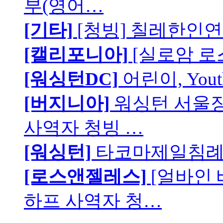
부(영어…
[기타]
[청빙] 칠레한인연
[캘리포니아]
[실로암 로
[워싱턴DC]
어린이, You
[버지니아]
워싱턴 서울장로
사역자 청빙 …
[워싱턴]
타코마제일침례교
[로스앤젤레스]
[얼바인
하프 사역자 청…