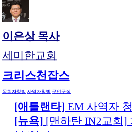
이은상 목사
세미한교회
크리스천잡스
목회자청빙
사역자청빙
구인구직
[애틀랜타]
EM 사역자 
[뉴욕]
[맨하탄 IN2교회