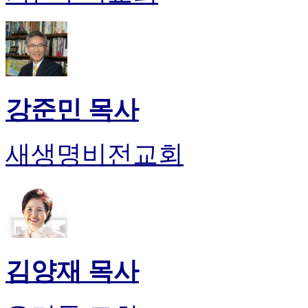
알
리
스
구
입
돔
클
강준민 목사
럽
DOMCLUB
실
새생명비전교회
시
간
무
료
채
팅
돔
클
김양재 목사
럽
DOMCLUB.top
유
머