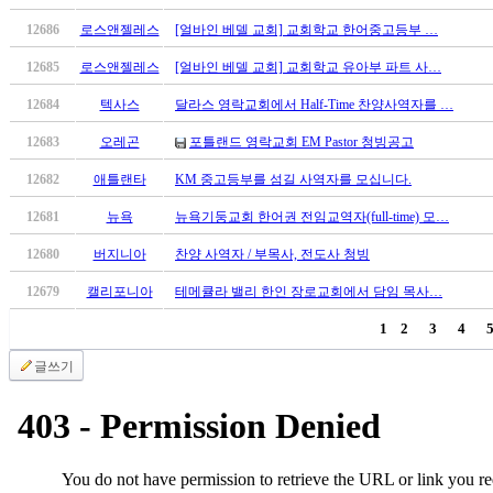
국
12686
로스앤젤레스
[얼바인 베델 교회] 교회학교 한어중고등부 …
주
소
12685
로스앤젤레스
[얼바인 베델 교회] 교회학교 유아부 파트 사…
야
우
12684
텍사스
달라스 영락교회에서 Half-Time 찬양사역자를 …
즐
12683
오레곤
포틀랜드 영락교회 EM Pastor 청빙공고
성
비
12682
애틀랜타
KM 중고등부를 섬길 사역자를 모십니다.
아
12681
뉴욕
뉴욕기둥교회 한어권 전임교역자(full-time) 모…
탑-
프
12680
버지니아
찬양 사역자 / 부목사, 전도사 청빙
릴
리
12679
캘리포니아
테메큘라 밸리 한인 장로교회에서 담임 목사…
지
1
2
3
4
구
입
글쓰기
발
기
부
전
치