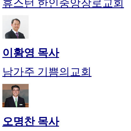
휴스턴 한인중앙장로교회
이황영 목사
남가주 기쁨의교회
오명찬 목사