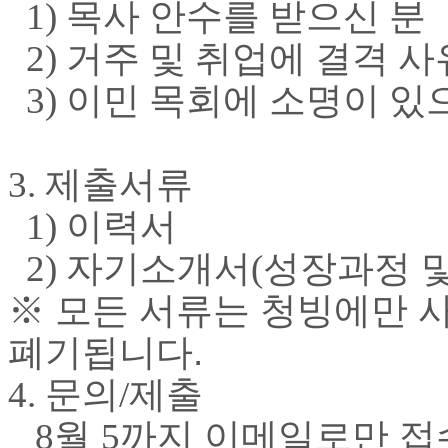
1)
목사 안수를 받으신 분
국
주
2)
거주 및 취업에 결격 사
소
야
3)
이민 목회에 소명이 있
우
즐
성
비
3.
제출서류
아
탑-
1)
이력서
프
릴
2)
자기소개서
(
성장과정 
리
지
※ 모든 서류는 청빙에만 
구
입
폐기됩니다.
발
기
4.
문의
/
제출
부
전
8
월
5
까지 이메일로만
접
치