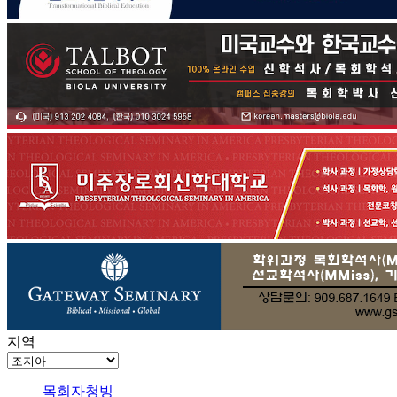
지역
목회자청빙