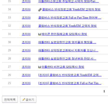
35
조지아
아틀란타소명교회 주일학교 사역자 청빙(Part …
만
남
34
조지아
콜럼버스 반석장로교회 Youth/EM 교역자 청빙
어
33
조지아
콜럼버스 반석장로교회 Full or Part Time 한어부 …
플
시
32
조지아
콜럼버스 반석장로교회 Youth/EM 교역자 청빙
알
리
31
조지아
메이콘 한인침례교회 담임목사 청빙
스
30
조지아
애틀란타 실로암한인교회 영커풀과 행정을 …
후
기
29
조지아
애틀란타 성약장로교회에서 지휘자를 모십니…
가
28
조지아
애틀란타 실로암한인교회 청년부와 찬양 사…
평
발
27
조지아
아틀란타 비전교회 담임목사 청빙
기
부
26
조지아
[조지아] 콜럼버스 반석장로교회 Youth/EM 교역…
진
25
조지아
[조지아] 콜럼버스 반석장로교회 Full or Part Tim…
약
비
1
아
전체목록
글쓰기
탑-
시