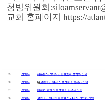
료
청빙위원회
:siloamservan
약
임
교회 홈페이지
https://atla
심
중
절
코
리
아
e
뉴
스
신
규
노
제
39
조지아
애틀랜타 그레이스한인교회 교역자 청빙
휴
38
조지아
콜럼버스 반석 장로교회 담임목사 청빙
사
이
37
조지아
메이컨 한인 장로교회 담임목사 청빙
트
36
조지아
콜럼버스 반석장로교회 Youth/EM 교역자 청빙
무
료