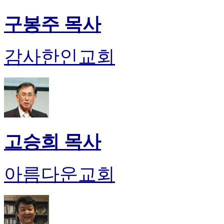
구봉주 목사
감사한인교회
고승희 목사
아름다운교회