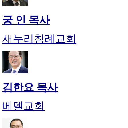
궁 인 목사
새누리침례교회
김한요 목사
베델교회