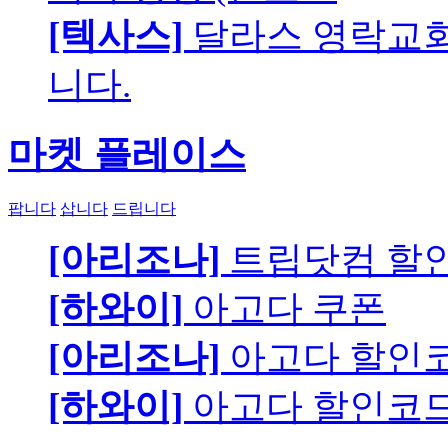
[텍사스]
달라스 영락교회에
니다.
마켓 플레이스
팝니다
삽니다
드립니다
[아리조나]
트립닷컴 할
[하와이]
아고다 쿠폰
[아리조나]
아고다 할인
[하와이]
아고다 할인코