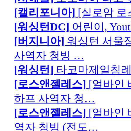
[캘리포니아]
[실로암 로
[워싱턴DC]
어린이, You
[버지니아]
워싱턴 서울장로
사역자 청빙 …
[워싱턴]
타코마제일침례교
[로스앤젤레스]
[얼바인
하프 사역자 청…
[로스앤젤레스]
[얼바인 
역자 청빙 (전도…