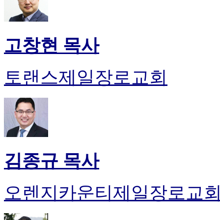
고창현 목사
토랜스제일장로교회
김종규 목사
오렌지카운티제일장로교