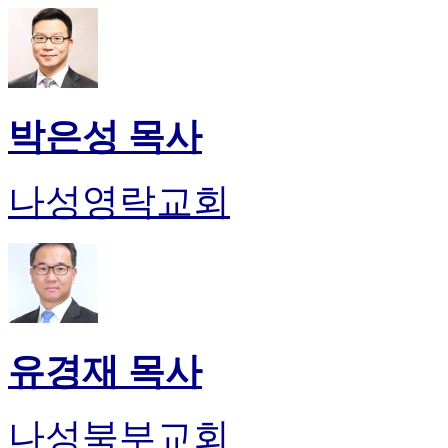
박은성 목사
나성영락교회
유경재 목사
나성북부교회