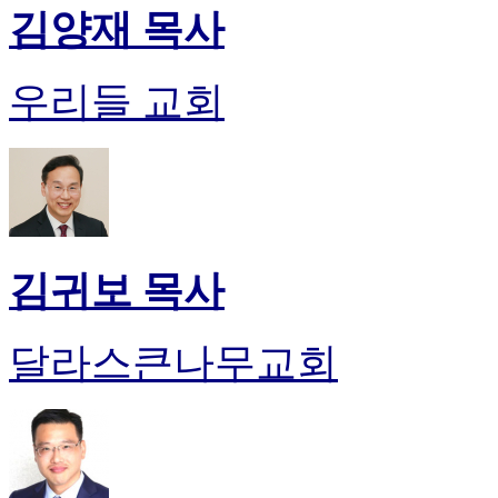
약
김양재 목사
국
미
국
우리들 교회
24
시
간
대
출
김귀보 목사
달라스큰나무교회