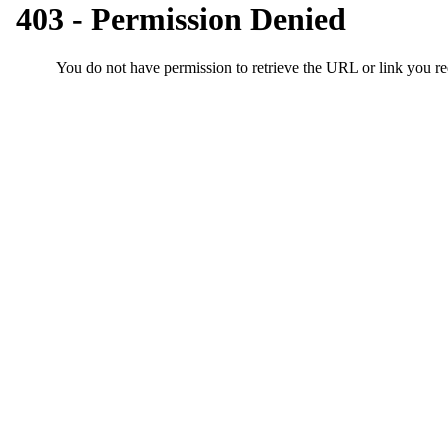
알
리
스
구
입
돔
클
럽
DOMCLUB
실
시
간
무
료
채
팅
돔
클
럽
DOMCLUB.top
유
머