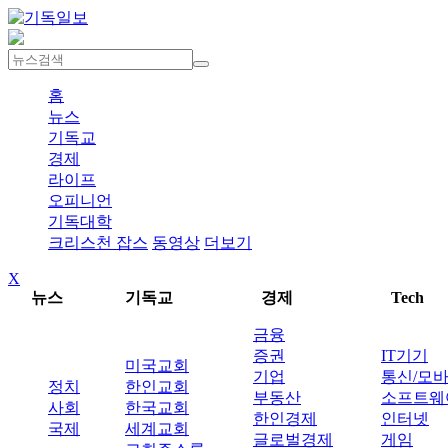
홈
뉴스
기독교
경제
라이프
오피니언
기독대학
크리스천 잡스
동영상
더보기
X
뉴스
기독교
경제
Tech
금융
증권
IT기기
미국교회
기업
통신/모
정치
한인교회
부동산
소프트웨
사회
한국교회
한인경제
인터넷
국제
세계교회
글로벌경제
게임