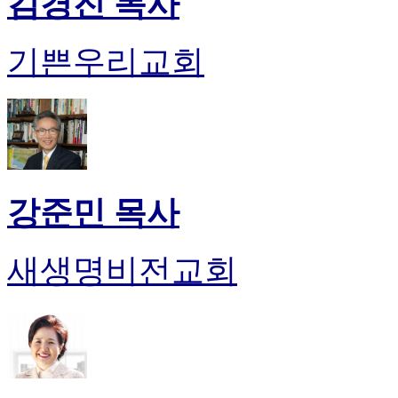
김경진 목사
후
기
대
기쁜우리교회
출
후
기
비
아
센
터
웹
강준민 목사
토
끼
미
새생명비전교회
프
진
후
기
미
프
진