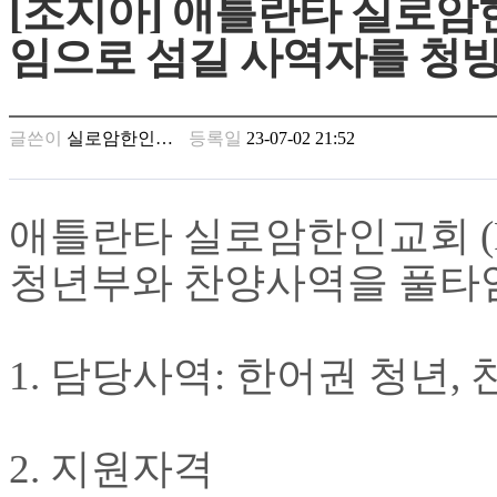
[조지아] 애틀란타 실로암
남
찾
임으로 섬길 사역자를 청
기
은
꼴
링
글쓴이
실로암한인…
등록일
23-07-02 21:52
크
밍
키
넷
애틀란타 실로암한인교회
주
소
청년부와 찬양사역을 풀타
minky
합
체
출
1.
담당사역
: 한어권 청년,
장
안
마
러
2.
지원자격
브
약