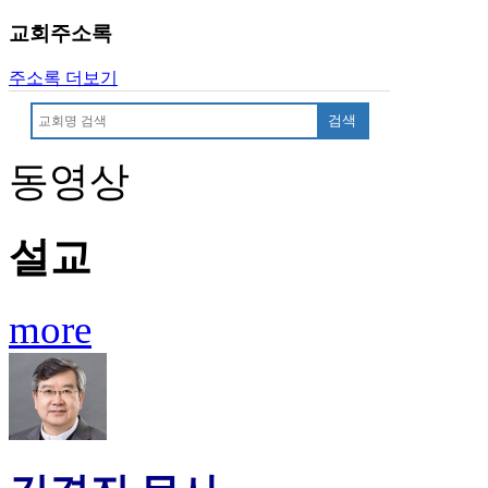
판
교회주소록
북
토
주소록 더보기
끼
최
검색
신
토
동영상
렌
트
사
설교
이
트
순
위
more
비
아
후
기
미
프
진