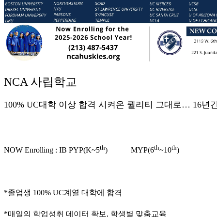
국
주
소
야
우
즐
성
비
NCA
사립학교
아
탑-
100% UC
대학
이상
합격
시켜온
퀄리티
그대로
… 16
년
프
릴
리
지
th
th
th
구
NOW Enrolling : IB PYP(K~5
)
MYP(6
~10
)
입
발
기
부
*
졸업생
100% UC
계열
대학에
합격
전
치
*
매일의
학업성취
데이터
확보
,
학생별
맞춤교육