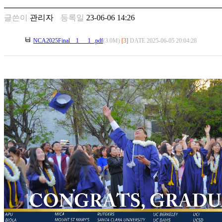
남
찾
글쓴이
관리자
등록일
23-06-06 14:26
기
은
NCA2025Final__1___1_.pdf
(3.0M)
[3]
DATE 2025-06-05 20:04:28
꼴
링
크
밍
키
넷
주
소
minky
합
체
출
장
안
마
러
브
약