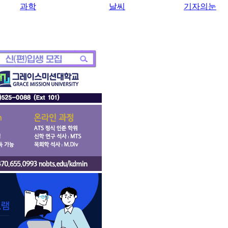
과학
날씨
기자의눈