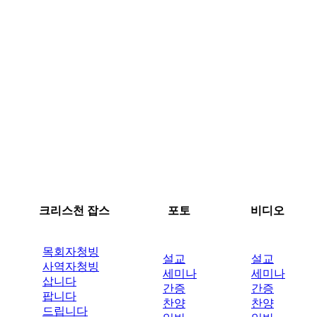
크리스천 잡스
포토
비디오
목회자청빙
설교
설교
사역자청빙
세미나
세미나
삽니다
간증
간증
팝니다
찬양
찬양
드립니다