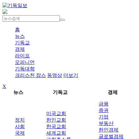
홈
뉴스
기독교
경제
라이프
오피니언
기독대학
크리스천 잡스
동영상
더보기
X
뉴스
기독교
경제
금융
증권
미국교회
기업
정치
한인교회
부동산
사회
한국교회
한인경제
국제
세계교회
글로벌경제