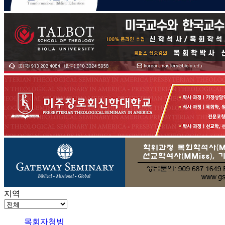
지역
목회자청빙