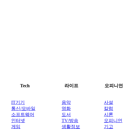
Tech
라이프
오피니언
IT기기
음악
사설
통신/모바일
영화
칼럼
소프트웨어
도서
시론
인터넷
TV/방송
오피니언
게임
생활정보
기고