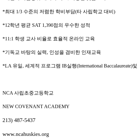
료
약
*
최대
1/3
수준의
저렴한
학비부담
(
타
사립학교
대비
)
임
심
*12
학년
평균
SAT 1,390
점의
우수한
성적
중
절
*11:1
학생
교사
비율로
효율적
온라인
교육
코
리
*
기독교
바탕의
실력
,
인성을
겸비한
인재교육
아
e
뉴
*LA
유일
,
세계적
프로그램
IB
실행
(International Baccalaureate)
및
스
신
규
노
NCA
사립초중고등학교
제
휴
NEW COVENANT ACADEMY
사
이
213) 487-5437
트
무
www.ncahuskies.org
료