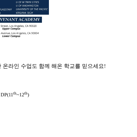
간
온라인
수업도
함께
해온
학교를
믿으세요
!
th
th
DP(11
~12
)