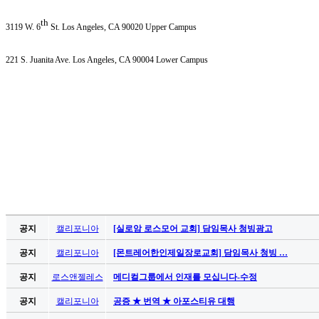
만
th
남
3119 W. 6
St. Los Angeles, CA 90020 Upper Campus
어
플
221 S. Juanita Ave. Los Angeles, CA 90004 Lower Campus
시
알
리
스
후
기
가
평
발
기
부
공지
캘리포니아
[실로암 로스모어 교회] 담임목사 청빙광고
진
약
공지
캘리포니아
[몬트레어한인제일장로교회] 담임목사 청빙 …
비
공지
로스앤젤레스
메디컬그룹에서 인재를 모십니다-수정
아
탑-
공지
캘리포니아
공증 ★ 번역 ★ 아포스티유 대행
시