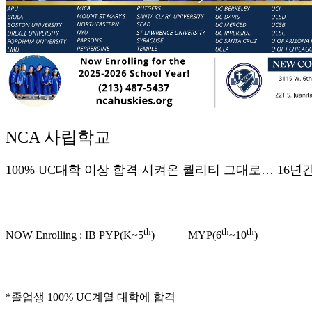
약
국
주
소
야
우
즐
성
비
NCA
사립학교
아
탑-
100% UC
대학
이상
합격
시켜온
퀄리티
그대로
… 16
년
프
릴
리
지
th
th
th
구
NOW Enrolling : IB PYP(K~5
)
MYP(6
~10
)
입
발
기
부
*
졸업생
100% UC
계열
대학에
합격
전