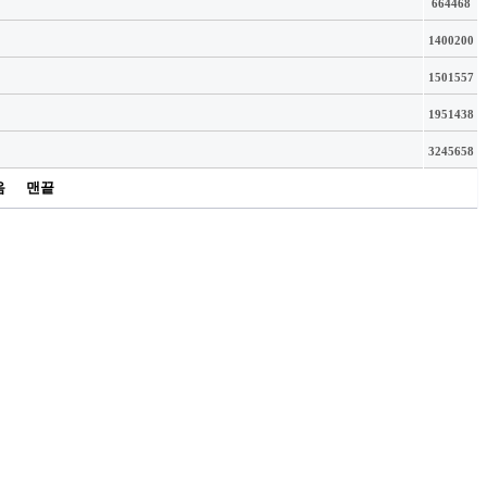
664468
1400200
1501557
1951438
3245658
음
맨끝