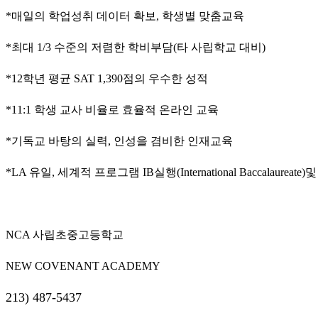
치
*
매일의
학업성취
데이터
확보
,
학생별
맞춤교육
료
약
*
최대
1/3
수준의
저렴한
학비부담
(
타
사립학교
대비
)
임
심
*12
학년
평균
SAT 1,390
점의
우수한
성적
중
절
*11:1
학생
교사
비율로
효율적
온라인
교육
코
리
*
기독교
바탕의
실력
,
인성을
겸비한
인재교육
아
e
뉴
*LA
유일
,
세계적
프로그램
IB
실행
(International Baccalaureate)
및
스
신
규
노
NCA
사립초중고등학교
제
휴
NEW COVENANT ACADEMY
사
이
213) 487-5437
트