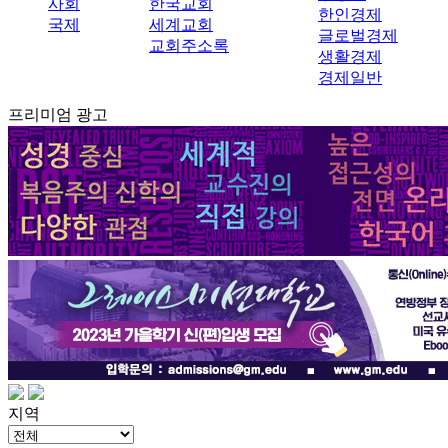
사회
한국교회
한인경제
국제
세계교회
글로벌경제
교회주소록
생활경제
경제일반
프리미엄 광고
지역