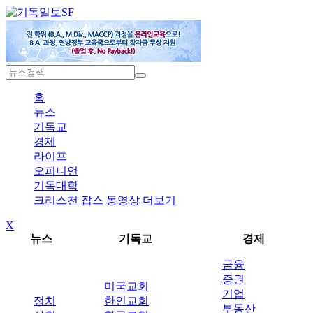
SF
홈
뉴스
기독교
경제
라이프
오피니언
기독대학
크리스천 잡스
동영상
더보기
X
뉴스
기독교
경제
금융
증권
미국교회
기업
정치
한인교회
부동산