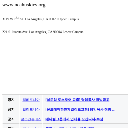
무
www.ncahuskies.org
료
만
th
남
3119 W. 6
St. Los Angeles, CA 90020 Upper Campus
어
플
221 S. Juanita Ave. Los Angeles, CA 90004 Lower Campus
시
알
리
스
후
기
가
평
발
기
부
공지
캘리포니아
[실로암 로스모어 교회] 담임목사 청빙광고
진
약
공지
캘리포니아
[몬트레어한인제일장로교회] 담임목사 청빙 …
비
공지
로스앤젤레스
메디컬그룹에서 인재를 모십니다-수정
아
탑-