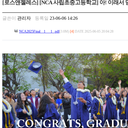
[로스앤젤레스] [NCA 사립초중고등학교] 아! 이래서 
만
남
찾
글쓴이
관리자
등록일
23-06-06 14:26
기
은
NCA2025Final__1___1_.pdf
(3.0M)
[4]
DATE 2025-06-05 20:04:28
꼴
링
크
밍
키
넷
주
소
minky
합
체
출
장
안
마
러
브