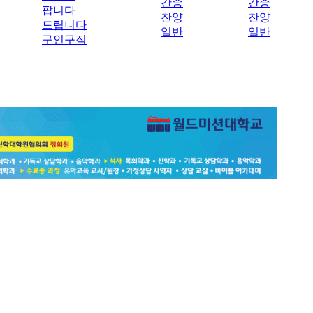
간증
간증
팝니다
찬양
찬양
드립니다
일반
일반
구인구직