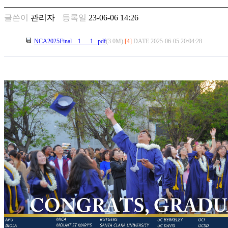
꼴
링
글쓴이
관리자
등록일
23-06-06 14:26
크
밍
NCA2025Final__1___1_.pdf
(3.0M)
[4]
DATE 2025-06-05 20:04:28
키
넷
주
소
minky
합
체
출
장
안
마
러
브
약
국
주
소
야