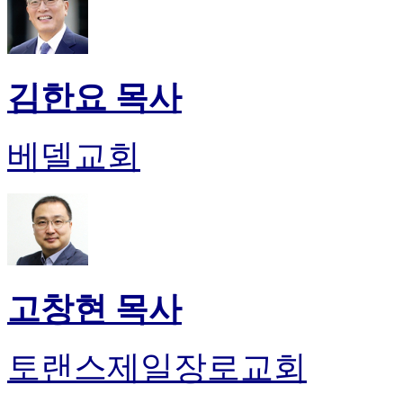
김한요 목사
베델교회
고창현 목사
토랜스제일장로교회