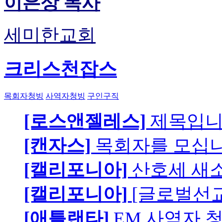
이은상 목사
세미한교회
크리스천잡스
목회자청빙
사역자청빙
구인구직
[로스앤젤레스]
제목입
[캔자스]
목회자를 모십니
[캘리포니아]
산호세 새
[캘리포니아]
[글로벌선교
[애틀랜타]
EM 사역자 