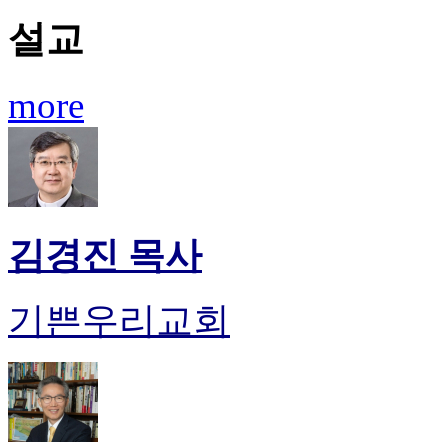
설교
more
김경진 목사
기쁜우리교회