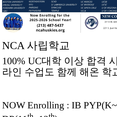
우
즐
성
비
아
탑-
프
NCA
사립학교
릴
리
지
100% UC
대학
이상
합격
구
입
라인
수업도
함께
해온
학
발
기
부
전
치
료
NOW Enrolling : IB PYP(K
약
임
심
th
th