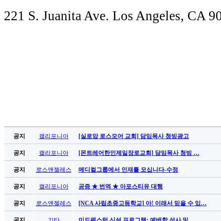
입
221 S. Juanita Ave. Los Angeles, CA
돔
클
럽
DOMCLUB
실
시
간
무
료
채
팅
돔
공지
캘리포니아
[실로암 로스모어 교회] 담임목사 청빙광고
클
럽
공지
캘리포니아
[몬트레어한인제일장로교회] 담임목사 청빙 …
DOMCLUB.top
유
공지
로스앤젤레스
메디컬그룹에서 인재를 모십니다-수정
머
공지
캘리포니아
공증 ★ 번역 ★ 아포스티유 대행
판
북
공지
로스앤젤레스
[NCA 사립초중고등학교] 아! 이래서 믿을 수 있…
토
끼
공지
기타
미드웨스턴 신설 프로그램: 예배학 석사 및 …