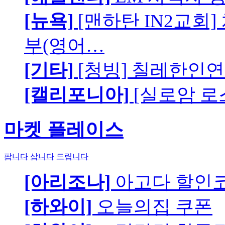
[뉴욕]
[맨하탄 IN2교회
부(영어…
[기타]
[청빙] 칠레한인연
[캘리포니아]
[실로암 로
마켓 플레이스
팝니다
삽니다
드립니다
[아리조나]
아고다 할인
[하와이]
오늘의집 쿠폰