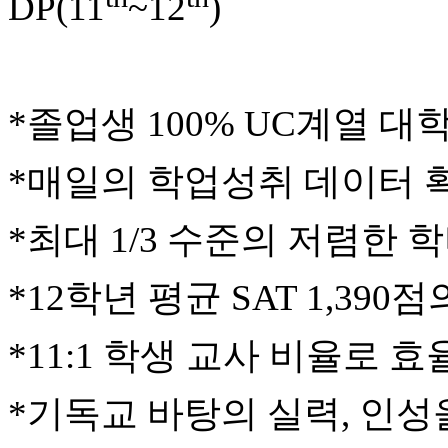
DP(11
~12
)
중
절
코
리
아
e
*
졸업생
100% UC
계열
대
뉴
스
*
매일의
학업성취
데이터
신
규
노
*
최대
1/3
수준의
저렴한
학
제
휴
사
*12
학년
평균
SAT 1,390
점
이
트
무
*11:1
학생
교사
비율로
효
료
만
*
기독교
바탕의
실력
,
인성
남
어
플