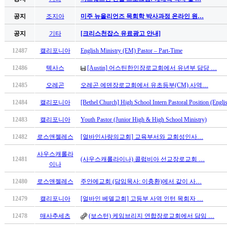
최
공지
조지아
미주 뉴올리언즈 목회학 박사과정 온라인 원…
신
토
공지
기타
[크리스천잡스 유료광고 안내]
렌
12487
캘리포니아
English Ministry (EM) Pastor – Part-Time
트
사
12486
텍사스
[Austin] 어스틴한인장로교회에서 유년부 담당 …
이
트
12485
오레곤
오레곤 에덴장로교회에서 유초등부(CM) 사역…
순
12484
캘리포니아
[Bethel Church] High School Intern Pastoral Position (Engl
위
비
12483
캘리포니아
Youth Pastor (Junior High & High School Ministry)
아
12482
로스앤젤레스
[얼바인사랑의교회] 교육부서와 교회성인사…
후
기
사우스캐롤라
미
12481
(사우스캐롤라이나) 콜럼비아 선교장로교회 …
이나
프
진
12480
로스앤젤레스
주안에교회 (담임목사: 이충환)에서 같이 사…
후
12479
캘리포니아
[얼바인 베델교회] 고등부 사역 인턴 목회자 …
기
대
12478
매사추세츠
(보스턴) 케임브리지 연합장로교회에서 담임 …
출