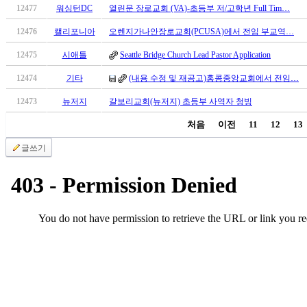
후
12477
워싱턴DC
열린문 장로교회 (VA)-초등부 저/고학년 Full Tim…
기
12476
캘리포니아
오렌지가나안장로교회(PCUSA)에서 전임 부교역…
비
아
12475
시애틀
Seattle Bridge Church Lead Pastor Application
센
12474
기타
(내용 수정 및 재공고)홍콩중앙교회에서 전임…
터
웹
12473
뉴저지
갈보리교회(뉴저지) 초등부 사역자 청빙
토
끼
처음
이전
11
12
13
미
글쓰기
프
진
후
기
미
프
진
약
국
미
국