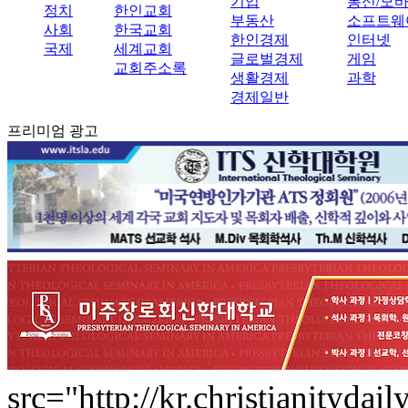
기업
통신/모
정치
한인교회
부동산
소프트웨
사회
한국교회
한인경제
인터넷
국제
세계교회
글로벌경제
게임
교회주소록
생활경제
과학
경제일반
프리미엄 광고
src="http://kr.christianityda