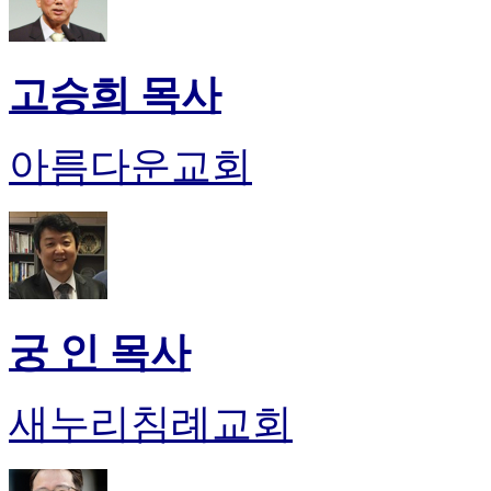
고승희 목사
아름다운교회
궁 인 목사
새누리침례교회