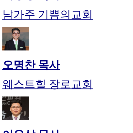
남가주 기쁨의교회
오명찬 목사
웨스트힐 장로교회