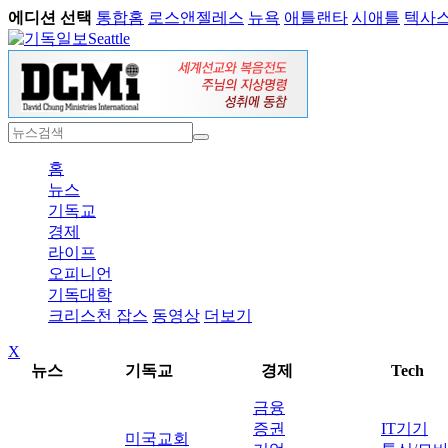
에디션 선택
통합홈
로스앤젤레스
뉴욕
애틀랜타
시애틀
텍사
Seattle
홈
뉴스
기독교
경제
라이프
오피니언
기독대학
크리스천 잡스
동영상
더보기
X
뉴스
기독교
경제
Tech
금융
증권
IT기기
미국교회