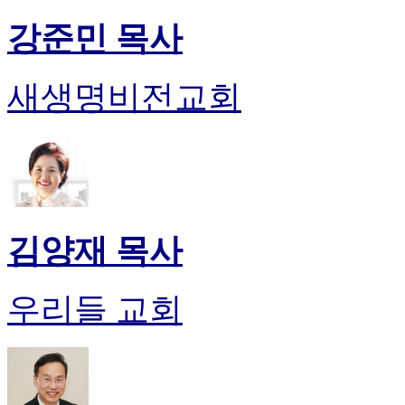
강준민 목사
새생명비전교회
김양재 목사
우리들 교회