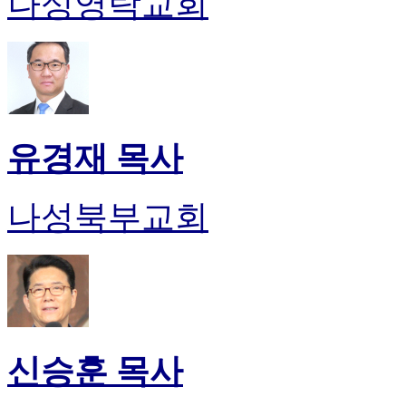
나성영락교회
유경재 목사
나성북부교회
신승훈 목사