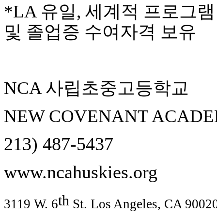
*LA
유일
,
세계적
프로그램
시
알
및
졸업증
수여자격
보유
리
스
후
기
가
평
NCA
사립초중고등학교
발
기
NEW COVENANT ACAD
부
진
약
213) 487-5437
비
아
탑-
www.ncahuskies.org
시
알
리
th
3119 W. 6
St. Los Angeles, CA 9002
스
구