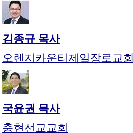
김종규 목사
오렌지카운티제일장로교
국윤권 목사
충현선교교회