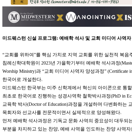
료
약
임
심
중
절
미드웨스턴 신설 프로그램: 예배학 석사 및 교회 미디어 사역
코
리
아
“교회를 위하여”를 핵심 가치로 지역 교회를 위한 실천적 복음
e
뉴
침례신학대학원이 2023년 가을학기부터 예배학 석사과정(Master of The
스
Worship Ministry)과 “교회 미디어 사역자 양성과정” (Certificate in 
신
한국어로 개설한다.
규
노
미드웨스턴 한국부는 미주 신학계에서 혁신의 아이콘으로 통할 
제
최초로 한국어로 진행하는 성경사역학 철학박사과정(PhD in Eccle
휴
교육학 박사(Doctor of Education)과정을 개설하며 다변화
사
이
목회자와 선교사를 전문적이면서 실제적으로 양성해왔다.
트
먼저 예배학 석사과정은 기독교 문화 사역의 중요성이 대두되는 
무
부분을 차지하고 있는 찬양, 예배 사역을 인도하는 찬양 사역
료