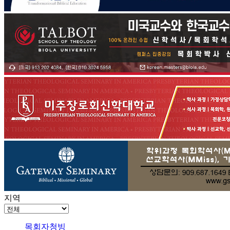
지역
목회자청빙