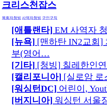
크리스천잡스
목회자청빙
사역자청빙
구인구직
[애틀랜타]
EM 사역자 
[뉴욕]
[맨하탄 IN2교회
부(영어…
[기타]
[청빙] 칠레한인연
[캘리포니아]
[실로암 로
[워싱턴DC]
어린이, You
[버지니아]
워싱턴 서울장로