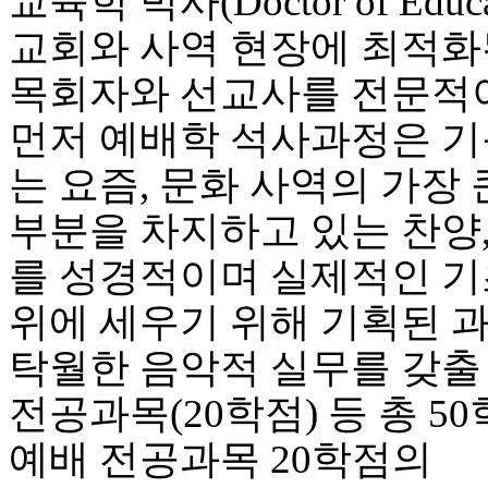
교육학 박사(Doctor of E
비
아
교회와 사역 현장에 최적화
탑-
시
목회자와 선교사를 전문적
알
리
먼저 예배학 석사과정은 기
스
구
는 요즘, 문화 사역의 가장 
입
돔
부분을 차지하고 있는 찬양
클
럽
를 성경적이며 실제적인 기
DOMCLUB
실
위에 세우기 위해 기획된 과
시
간
탁월한 음악적 실무를 갖출
무
료
전공과목(20학점) 등 총 5
채
팅
예배 전공과목 20학점의
돔
클