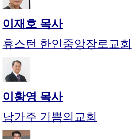
이재호 목사
휴스턴 한인중앙장로교회
이황영 목사
남가주 기쁨의교회