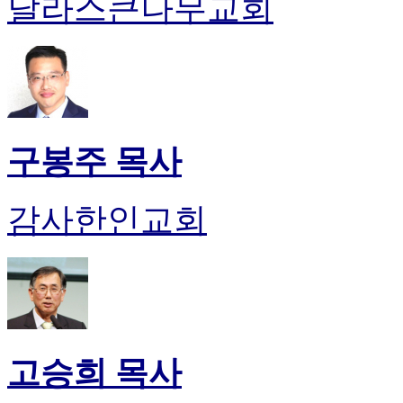
달라스큰나무교회
구봉주 목사
감사한인교회
고승희 목사