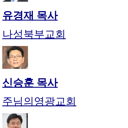
유경재 목사
나성북부교회
신승훈 목사
주님의영광교회