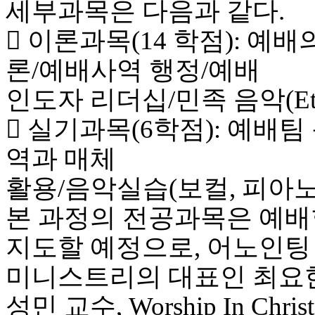
세부과목은 다음과 같다.
럽
DOMCLUB.top
 이론과목(14 학점): 예
유
머
론/예배사역 행정/예배
판
북
인도자 리더십/민족 음악(Ethn
토
끼
 실기과목(6학점): 예배
최
신
역과 매체
토
렌
활용/음악실습(보컬, 피아노
트
사
본 과정의 전공과목은 예배
이
트
지도할 예정으로, 어노인팅
순
위
미니스트리의 대표인 최요한 교수
비
아
성민 교수, Worship In Chris
후