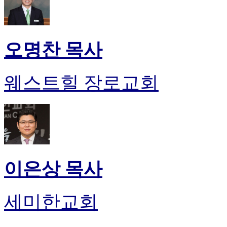
오명찬 목사
웨스트힐 장로교회
이은상 목사
세미한교회