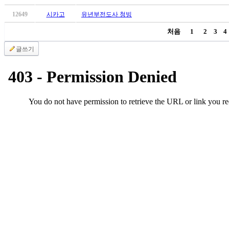
12649
시카고
유년부전도사 청빙
처음
1
2
3
4
글쓰기