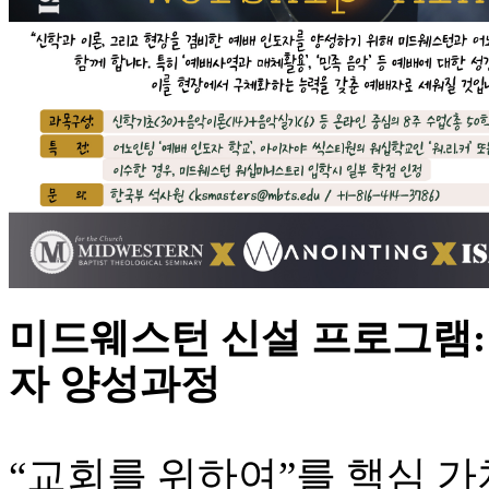
기
부
전
치
료
약
임
심
중
절
코
리
아
e
뉴
미드웨스턴 신설 프로그램:
스
신
자 양성과정
규
노
제
휴
“교회를 위하여”를 핵심 가
사