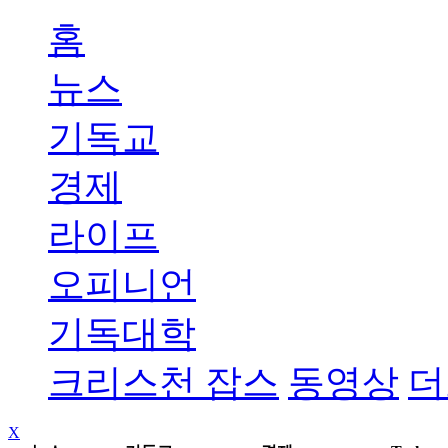
홈
뉴스
기독교
경제
라이프
오피니언
기독대학
크리스천 잡스
동영상
더
X