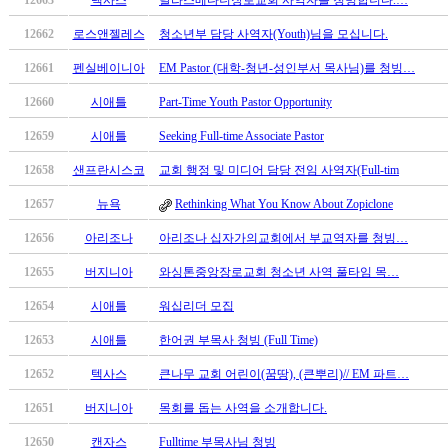
12663
텍사스
달라스베다니장로교회 사역자를 청빙합니다.…
12662
로스앤젤레스
청소년부 담당 사역자(Youth)님을 모십니다.
12661
펜실베이니아
EM Pastor (대학-청년-성인부서 목사님)를 청빙…
12660
시애틀
Part-Time Youth Pastor Opportunity
12659
시애틀
Seeking Full-time Associate Pastor
12658
샌프란시스코
교회 행정 및 미디어 담당 전임 사역자(Full-tim
12657
뉴욕
Rethinking What You Know About Zopiclone
12656
아리조나
아리조나 십자가의교회에서 부교역자를 청빙…
12655
버지니아
와싱톤중앙장로교회 청소년 사역 풀타임 목…
12654
시애틀
워십리더 모집
12653
시애틀
한어권 부목사 청빙 (Full Time)
12652
텍사스
큰나무 교회 어린이(꿈땅), (큰뿌리)// EM 파트…
12651
버지니아
목회를 돕는 사역을 소개합니다.
12650
캔자스
Fulltime 부목사님 청빙