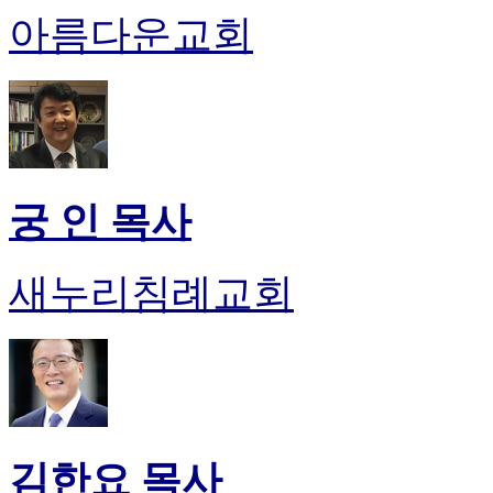
아름다운교회
궁 인 목사
새누리침례교회
김한요 목사