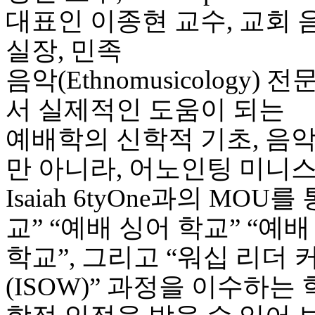
기
대표인 이종현 교수, 교회
미
프
실장, 민족
진
후
음악(Ethnomusicolog
기
대
서 실제적인 도움이 되는
출
후
예배학의 신학적 기초, 음악
기
비
만 아니라, 어노인팅 미니
아
센
Isaiah 6tyOne과의 MO
터
웹
교” “예배 싱어 학교” “예배
토
끼
학교”, 그리고 “워십 리더 커뮤
미
프
(ISOW)” 과정을 이수하는
진
후