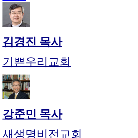
김경진 목사
기쁜우리교회
강준민 목사
새생명비전교회