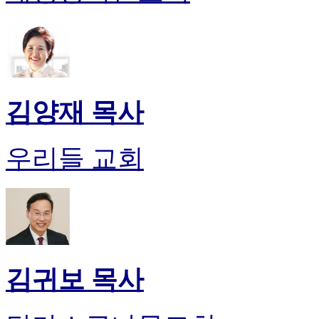
김양재 목사
우리들 교회
김귀보 목사