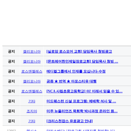
공지
캘리포니아
[실로암 로스모어 교회] 담임목사 청빙광고
공지
캘리포니아
[몬트레어한인제일장로교회] 담임목사 청빙 …
공지
로스앤젤레스
메디컬그룹에서 인재를 모십니다-수정
공지
캘리포니아
공증 ★ 번역 ★ 아포스티유 대행
공지
로스앤젤레스
[NCA 사립초중고등학교] 아! 이래서 믿을 수 있…
공지
기타
미드웨스턴 신설 프로그램: 예배학 석사 및 …
공지
조지아
미주 뉴올리언즈 목회학 박사과정 온라인 원…
공지
기타
[크리스천잡스 유료광고 안내]