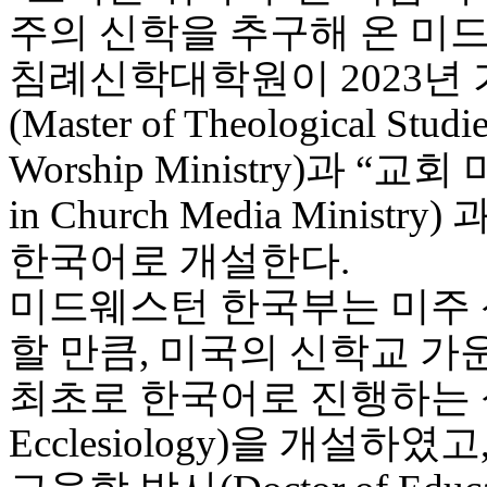
이
주의 신학을 추구해 온 미
트
무
침례신학대학원이 2023년
료
만
(Master of Theological Studie
남
어
Worship Ministry)과 “교
플
시
in Church Media Ministry
알
리
한국어로 개설한다.
스
후
미드웨스턴 한국부는 미주
기
가
할 만큼, 미국의 신학교 가
평
발
최초로 한국어로 진행하는 성
기
부
Ecclesiology)을 개설하였고
진
약