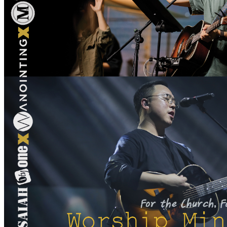
마
러
브
약
국
주
소
야
우
즐
성
비
아
탑-
프
릴
리
지
구
입
발