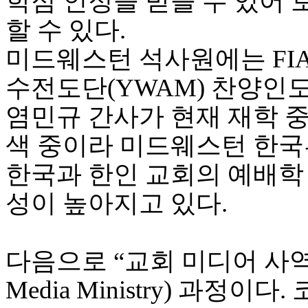
학점 인정을 받을 수 있어
기
미
할 수 있다.
프
진
미드웨스턴 석사원에는 FI
약
국
수전도단(YWAM) 찬양인
미
국
염민규 간사가 현재 재학 
24
시
색 중이라 미드웨스턴 한
간
대
한국과 한인 교회의 예배학
출
성이 높아지고 있다.
다음으로 “교회 미디어 사역자 양성
Media Ministry) 과정이다