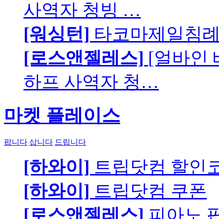
사역자 청빙 …
[워싱턴]
타코마제일침례교
[로스앤젤레스]
[얼바인
하프 사역자 청…
마켓 플레이스
팝니다
삽니다
드립니다
[하와이]
트립닷컴 할인
[하와이]
트립닷컴 쿠폰
[로스앤젤레스]
피아노 팝니