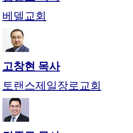
베델교회
고창현 목사
토랜스제일장로교회