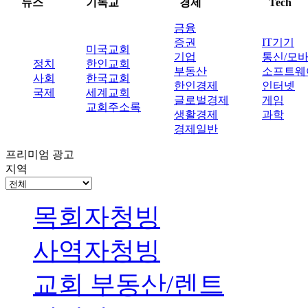
뉴스
기독교
경제
Tech
금융
증권
IT기기
미국교회
기업
통신/모
정치
한인교회
부동산
소프트웨
사회
한국교회
한인경제
인터넷
국제
세계교회
글로벌경제
게임
교회주소록
생활경제
과학
경제일반
프리미엄 광고
지역
목회자청빙
사역자청빙
교회 부동산/렌트