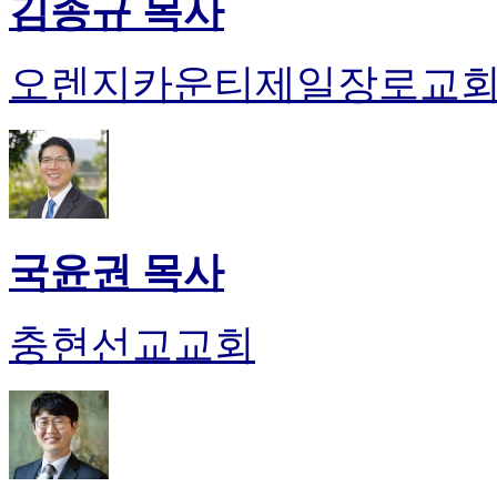
김종규 목사
오렌지카운티제일장로교
국윤권 목사
충현선교교회