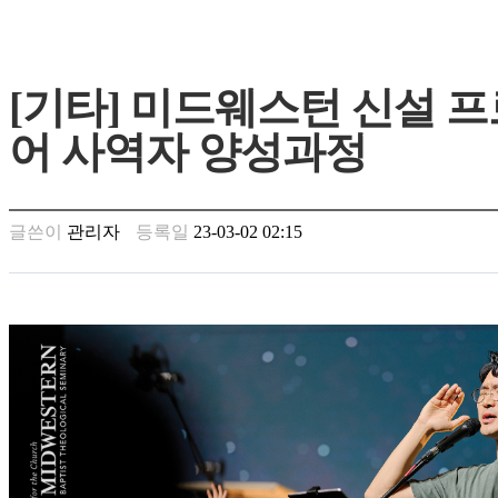
가
평
만
[기타] 미드웨스턴 신설 프
남
찾
어 사역자 양성과정
기
은
꼴
링
글쓴이
관리자
등록일
23-03-02 02:15
크
밍
키
넷
주
소
minky
합
체
출
장
안