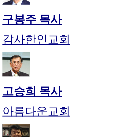
구봉주 목사
감사한인교회
고승희 목사
아름다운교회