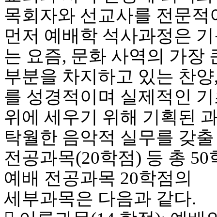
시
목회자와 선교사를 전문적
알
리
먼저 예배학 석사과정은 기
스
구
는 요즘, 문화 사역의 가장 
입
돔
부분을 차지하고 있는 찬양
클
럽
를 성경적이며 실제적인 기
DOMCLUB
실
위에 세우기 위해 기획된 과
시
간
탁월한 음악적 실무를 갖출
무
료
전공과목(20학점) 등 총 5
채
팅
예배 전공과목 20학점의
돔
클
세부과목은 다음과 같다.
럽
DOMCLUB.top