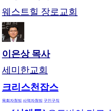
웨스트힐 장로교회
이은상 목사
세미한교회
크리스천잡스
목회자청빙
사역자청빙
구인구직