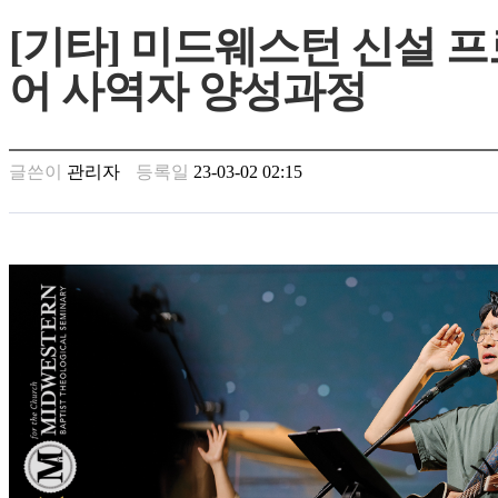
만
[기타] 미드웨스턴 신설 프
남
찾
어 사역자 양성과정
기
은
꼴
링
글쓴이
관리자
등록일
23-03-02 02:15
크
밍
키
넷
주
소
minky
합
체
출
장
안
마
러