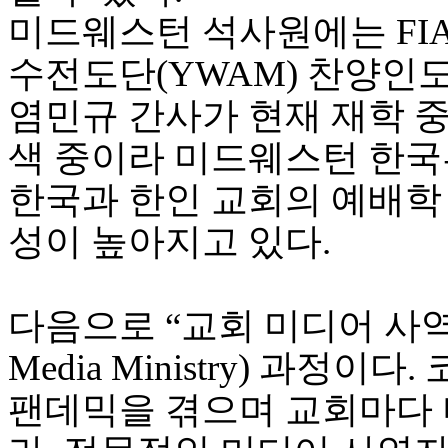
진
미드웨스턴 석사원에는 FI
약
국
수전도단(YWAM) 찬양인
미
국
염민규 간사가 현재 재학 
24
시
색 중이라 미드웨스턴 한
간
대
한국과 한인 교회의 예배학
출
성이 높아지고 있다.
다음으로 “교회 미디어 사역자 양성
Media Ministry) 과정이다
팬데믹을 겪으며 교회마다 