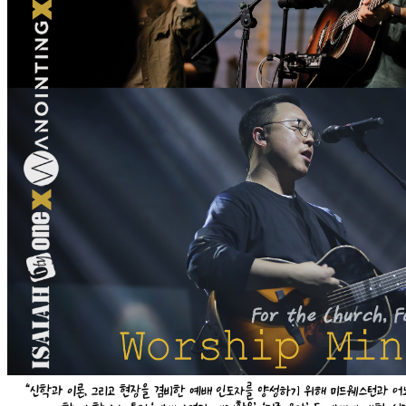
브
약
국
주
소
야
우
즐
성
비
아
탑-
프
릴
리
지
구
입
발
기
부
전