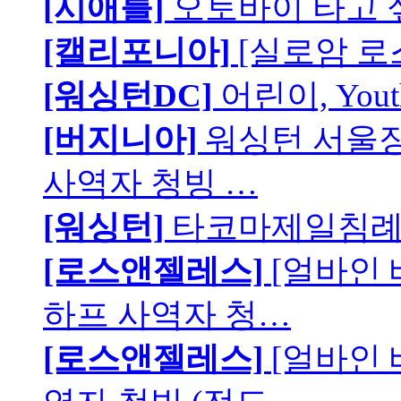
[시애틀]
오토바이 타고 
[캘리포니아]
[실로암 로
[워싱턴DC]
어린이, You
[버지니아]
워싱턴 서울장로
사역자 청빙 …
[워싱턴]
타코마제일침례교
[로스앤젤레스]
[얼바인
하프 사역자 청…
[로스앤젤레스]
[얼바인 