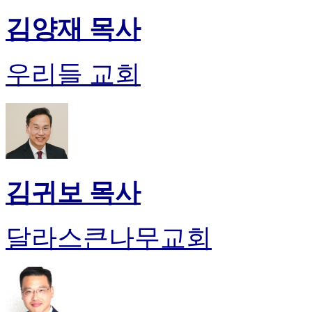
김양재 목사
우리들 교회
김귀보 목사
달라스큰나무교회