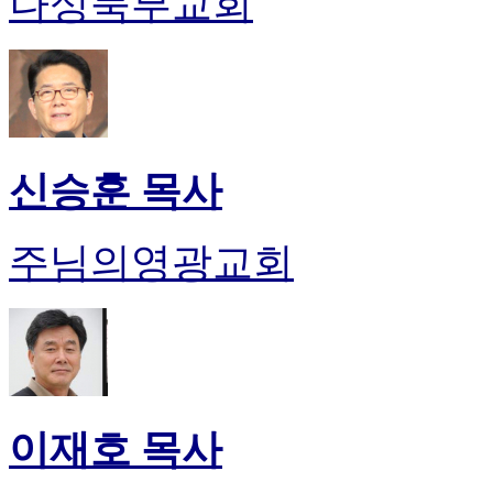
나성북부교회
신승훈 목사
주님의영광교회
이재호 목사