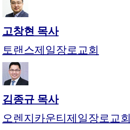
고창현 목사
토랜스제일장로교회
김종규 목사
오렌지카운티제일장로교