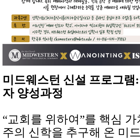
치
료
약
임
심
중
절
코
리
아
e
뉴
미드웨스턴 신설 프로그램:
스
신
자 양성과정
규
노
제
휴
“교회를 위하여”를 핵심 가
사
이
주의 신학을 추구해 온 미
트