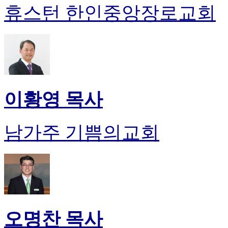
휴스턴 한인중앙장로교회
이황영 목사
남가주 기쁨의교회
오명찬 목사