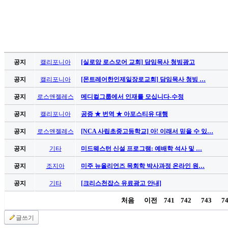
공지
캘리포니아
[실로암 로스모어 교회] 담임목사 청빙광고
공지
캘리포니아
[몬트레어한인제일장로교회] 담임목사 청빙 …
공지
로스앤젤레스
메디컬그룹에서 인재를 모십니다-수정
공지
캘리포니아
공증 ★ 번역 ★ 아포스티유 대행
공지
로스앤젤레스
[NCA 사립초중고등학교] 아! 이래서 믿을 수 있…
공지
기타
미드웨스턴 신설 프로그램: 예배학 석사 및 …
공지
조지아
미주 뉴올리언즈 목회학 박사과정 온라인 원…
공지
기타
[크리스천잡스 유료광고 안내]
처음
이전
741
742
743
7
글쓰기