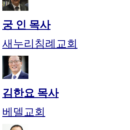
궁 인 목사
새누리침례교회
김한요 목사
베델교회