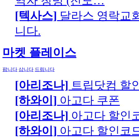
역자 청빙 (전도…
[텍사스]
달라스 영락교회에
니다.
마켓 플레이스
팝니다
삽니다
드립니다
[아리조나]
트립닷컴 할
[하와이]
아고다 쿠폰
[아리조나]
아고다 할인
[하와이]
아고다 할인코