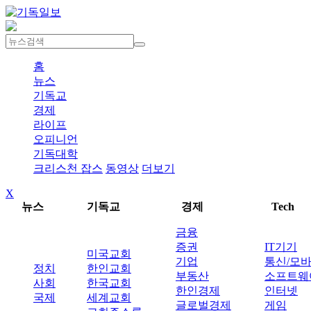
홈
뉴스
기독교
경제
라이프
오피니언
기독대학
크리스천 잡스
동영상
더보기
X
뉴스
기독교
경제
Tech
금융
증권
IT기기
미국교회
기업
통신/모
정치
한인교회
부동산
소프트웨
사회
한국교회
한인경제
인터넷
국제
세계교회
글로벌경제
게임