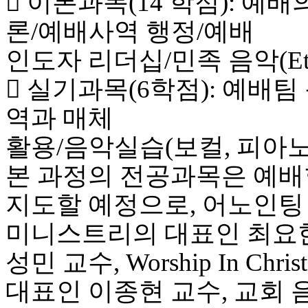
 이론과목(14 학점): 예
유
머
론/예배사역 행정/예배
판
북
인도자 리더십/민족 음악(Ethn
토
끼
 실기과목(6학점): 예배
최
신
역과 매체
토
렌
활용/음악실습(보컬, 피아노
트
사
본 과정의 전공과목은 예배
이
트
지도할 예정으로, 어노인팅
순
위
미니스트리의 대표인 최요한 교수
비
아
성민 교수, Worship In Chris
후
기
대표인 이종현 교수, 교회
미
프