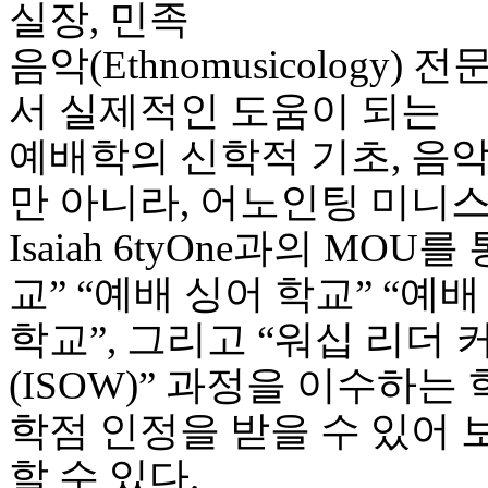
실장, 민족
진
후
음악(Ethnomusicolog
기
대
서 실제적인 도움이 되는
출
후
예배학의 신학적 기초, 음악
기
비
만 아니라, 어노인팅 미니
아
센
Isaiah 6tyOne과의 MO
터
웹
교” “예배 싱어 학교” “예배
토
끼
학교”, 그리고 “워십 리더 커뮤
미
프
(ISOW)” 과정을 이수하는
진
후
학점 인정을 받을 수 있어
기
미
할 수 있다.
프