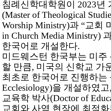
무
침례신학대학원이 2023년
료
만
(Master of Theological Studie
남
어
Worship Ministry)과 “교
플
시
in Church Media Ministry
알
리
한국어로 개설한다.
스
후
미드웨스턴 한국부는 미주
기
가
할 만큼, 미국의 신학교 가
평
발
최초로 한국어로 진행하는 성
기
부
Ecclesiology)을 개설하였고
진
약
교육학 박사(Doctor of E
비
아
교회와 사역 현장에 최적화
탑-