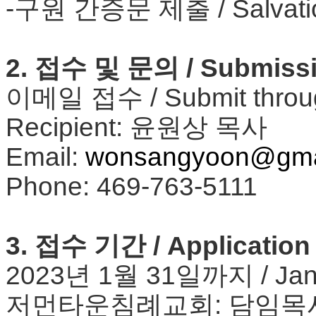
-구원 간증문 제출 / Salvatio
치
료
약
임
2. 접수 및 문의 / Submissio
심
중
이메일 접수 / Submit throug
절
코
Recipient: 윤원상 목사
리
아
Email:
wonsangyoon@gma
e
뉴
Phone: 469-763-5111
스
신
규
노
3. 접수 기간 / Application
제
휴
2023년 1월 31일까지 / Janu
사
이
저먼타운침례교회: 담임목
트