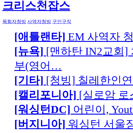
크리스천잡스
목회자청빙
사역자청빙
구인구직
[애틀랜타]
EM 사역자 
[뉴욕]
[맨하탄 IN2교회
부(영어…
[기타]
[청빙] 칠레한인연
[캘리포니아]
[실로암 로
[워싱턴DC]
어린이, You
[버지니아]
워싱턴 서울장로