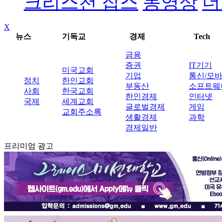
크리스천 잡스
동영상
더
X
뉴스
기독교
경제
Tech
금융
증권
IT기기
미국교회
기업
통신/모
정치
한인교회
부동산
소프트웨
사회
한국교회
한인경제
인터넷
국제
세계교회
글로벌경제
게임
교회주소록
생활경제
과학
경제일반
프리미엄 광고