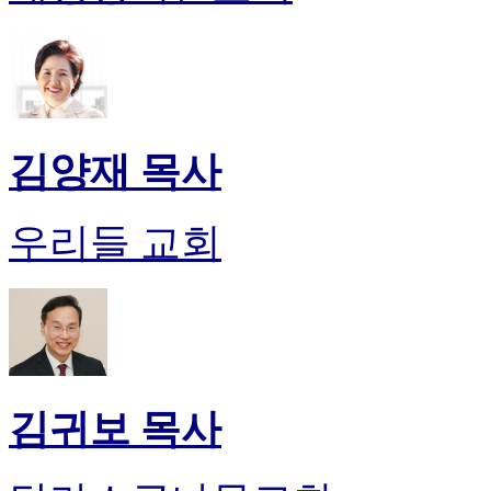
김양재 목사
우리들 교회
김귀보 목사