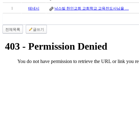
유
머
1
테네시
낙스빌 한인교회 교회학교 교육전도사님을 …
판
북
토
전체목록
글쓰기
끼
최
신
토
렌
트
사
이
트
순
위
비
아
후
기
미
프