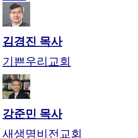
진
약
국
미
국
24
김경진 목사
시
간
대
기쁜우리교회
출
강준민 목사
새생명비전교회