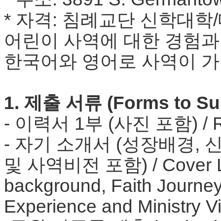
브
약
* 자격: 침례교단 신학대학
국
주
어린이 사역에 대한 경험과
소
야
한국어와 영어로 사역이 가
우
즐
성
비
1. 제출 서류 (Forms to Su
아
탑-
- 이력서 1부 (사진 포함) / Resu
프
릴
- 자기 소개서 (성장배경,
리
지
및 사역비전 포함) / Cover Lett
구
입
background, Faith Journey
발
기
Experience and Ministry V
부
전