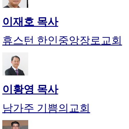
이재호 목사
휴스턴 한인중앙장로교회
이황영 목사
남가주 기쁨의교회