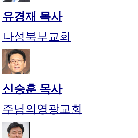
유경재 목사
나성북부교회
신승훈 목사
주님의영광교회