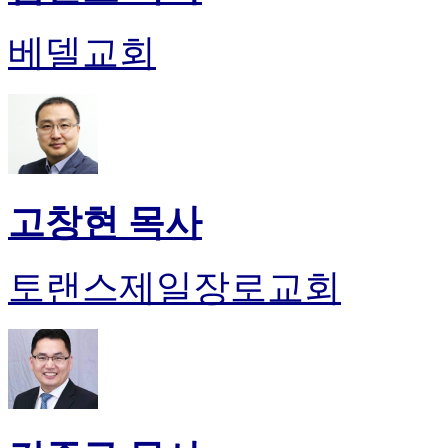
베델교회
고창현 목사
토랜스제일장로교회