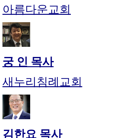
아름다운교회
궁 인 목사
새누리침례교회
김한요 목사