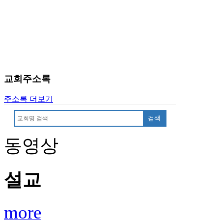
진
후
기
대
출
후
기
교회주소록
비
아
주소록 더보기
센
터
검색
웹
토
동영상
끼
미
프
설교
진
후
기
미
more
프