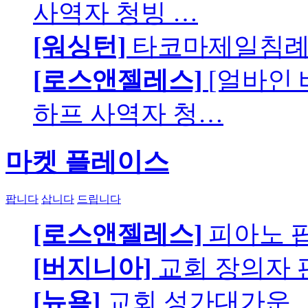
사역자 청빙 …
[워싱턴]
타코마제일침례교
[로스앤젤레스]
[얼바인
하프 사역자 청…
마켓 플레이스
팝니다
삽니다
드립니다
[로스앤젤레스]
피아노 팝니
[버지니아]
교회 장의자 
[뉴욕]
교회 성가대가운