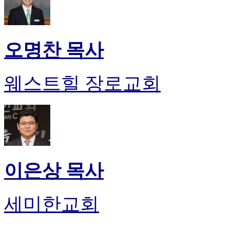
오명찬 목사
웨스트힐 장로교회
이은상 목사
세미한교회