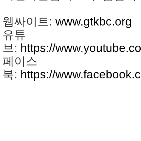
무
료
만
웹싸이트:
www.gtkbc.org
남
어
유튜
플
시
브:
https://www.youtube
알
리
페이스
스
후
북:
https://www.facebook
기
가
평
발
기
부
진
약
비
아
탑-