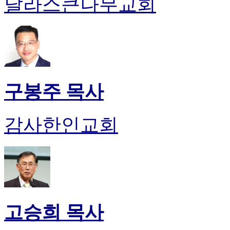
달라스큰나무교회
구봉주 목사
감사한인교회
고승희 목사