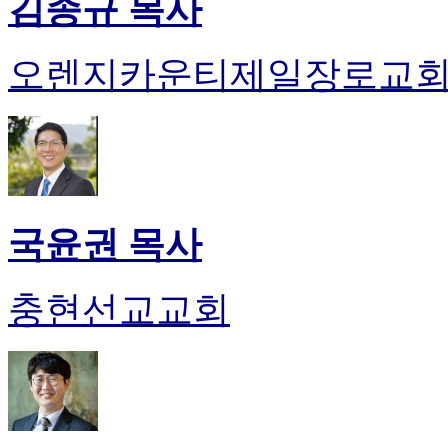
김종규 목사
오렌지카운티제일장로교
국윤권 목사
충현선교교회