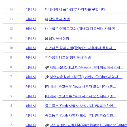
시
14
테네시
테네시에서 풀타임 부사역자를 구합니다.
알
리
13
테네시
담임목사 청빙
스
구
12
테네시
내쉬빌 한인장로교회 (NKPC) 다음세대 사역 전…
입
11
테네시
담임목사청빙
돔
클
10
테네시
저먼타운 침례교회(TN)에서 다음세대 목회자…
럽
9
테네시
한마음침례교회 담임목사 청빙
DOMCLUB
실
8
테네시
저먼타운 침례교회(Memphis, TN) 어린이사역자 …
시
간
7
테네시
저먼타운침례교회(TN) 어린이 Children 사역자 …
무
6
테네시
[테네시] 중고등부 Youth 사역자 모십니다. (멤…
료
채
5
테네시
[테네시] 중고등부 Youth 사역자 모십니다. (멤…
팅
돔
4
테네시
중고등부 Youth 사역자 모십니다. (멤피스한인…
클
3
테네시
중고등부 Youth 사역자 모십니다. (멤피스한인…
럽
DOMCLUB.top
2
테네시
낙스빌 한인교회 EM/Youth Pastor(Full-time or Part-t