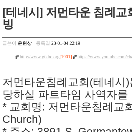
만
[테네시] 저먼타운 침례교회(
남
찾
빙
기
은
꼴
링
글쓴이
윤원상
등록일
23-01-04 22:19
크
밍
http://www.gtkbc.org
[1901]
https://www.youtube.com
키
넷
주
소
저먼타운침례교회(테네시)
minky
합
당하실 파트타임 사역자를
체
출
* 교회명: 저먼타운침례교회(Ger
장
안
Church)
마
러
* 주소: 3891 S. Germantow