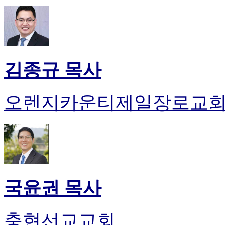
김종규 목사
오렌지카운티제일장로교
국윤권 목사
충현선교교회