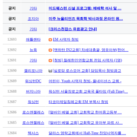
시
공지
기타
미드웨스턴 신설 프로그램: 예배학 석사 및 …
알
리
공지
조지아
미주 뉴올리언즈 목회학 박사과정 온라인 원…
스
공지
기타
[크리스천잡스 유료광고 안내]
구
입
12693
애틀랜타
EM 사역자 청빙
돔
12692
뉴욕
[맨하탄 IN2교회] 차세대총괄, 영유아부(한어…
클
럽
12691
기타
[청빙] 칠레한인연합교회 전임 사역자 (1명)
DOMCLUB
실
12690
캘리포니아
[실로암 로스모어 교회] 담임목사 청빙광고
시
12689
워싱턴DC
어린이, Youth 사역자 청빙- 올네이션스 교회 -
간
무
12688
버지니아
워싱턴 서울장로교회 교육국 풀타임 (Full-Time)…
료
채
12687
워싱턴
타코마제일침례교회 EM 부목사 청빙
팅
12686
로스앤젤레스
[얼바인 베델 교회] 교회학교 한어중고등부 …
돔
클
12685
로스앤젤레스
[얼바인 베델 교회] 교회학교 유아부 파트 사…
럽
DOMCLUB.top
12684
텍사스
달라스 영락교회에서 Half-Time 찬양사역자를 …