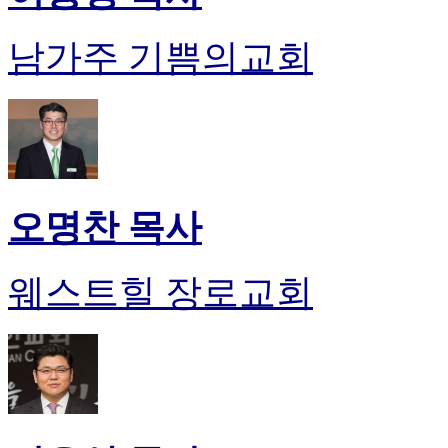
남가주 기쁨의교회
오명찬 목사
웨스트힐 장로교회