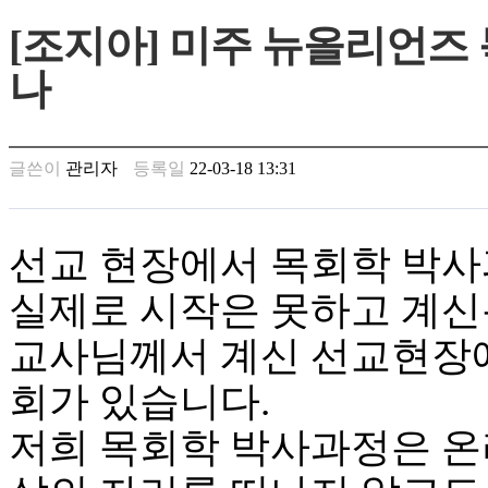
만
[조지아] 미주 뉴올리언즈
남
찾
나
기
은
꼴
링
글쓴이
관리자
등록일
22-03-18 13:31
크
밍
키
넷
선교 현장에서 목회학 박사
주
소
실제로 시작은 못하고 계신
minky
합
교사님께서 계신 선교현장에
체
출
회가 있습니다.
장
안
저희 목회학 박사과정은 온
마
러