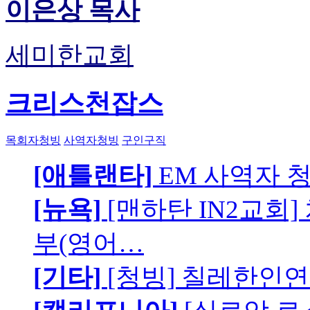
이은상 목사
세미한교회
크리스천잡스
목회자청빙
사역자청빙
구인구직
[애틀랜타]
EM 사역자 
[뉴욕]
[맨하탄 IN2교회
부(영어…
[기타]
[청빙] 칠레한인연