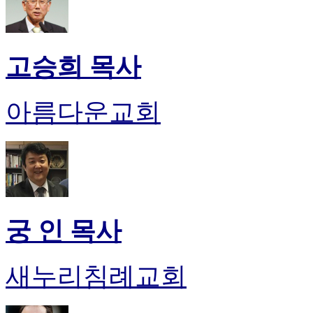
고승희 목사
아름다운교회
궁 인 목사
새누리침례교회