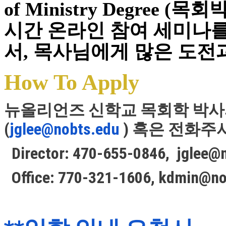
of Ministry Degree
치
료
시간 온라인 참여 세미나
약
임
서, 목사님에게 많은 도전
심
중
절
How To Apply
코
리
아
뉴올리언즈 신학교 목회학 박사
e
뉴
(
jglee@nobts.edu
) 혹은 전화주
스
신
Director: 470-655-0846,
jglee@
규
노
Office: 770-321-1606,
kdmin@no
제
휴
사
이
트