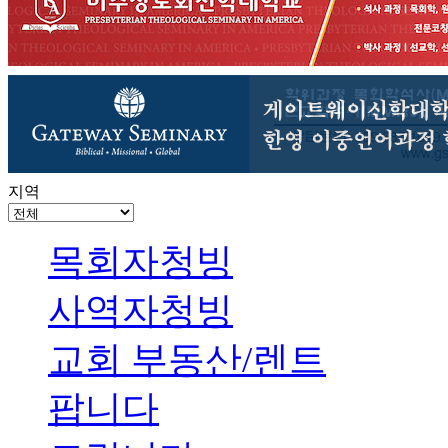
지역
목회자청빙
사역자청빙
교회 부동산/렌트
팝니다