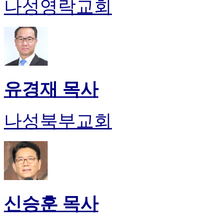
나성영락교회
유경재 목사
나성북부교회
신승훈 목사