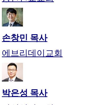
손창민 목사
에브리데이교회
박은성 목사