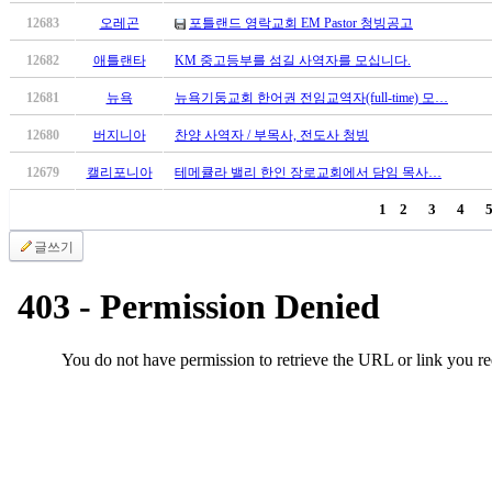
유
12683
오레곤
포틀랜드 영락교회 EM Pastor 청빙공고
머
판
12682
애틀랜타
KM 중고등부를 섬길 사역자를 모십니다.
북
토
12681
뉴욕
뉴욕기둥교회 한어권 전임교역자(full-time) 모…
끼
12680
버지니아
찬양 사역자 / 부목사, 전도사 청빙
최
신
12679
캘리포니아
테메큘라 밸리 한인 장로교회에서 담임 목사…
토
1
2
3
4
렌
트
글쓰기
사
이
트
순
위
비
아
후
기
미
프