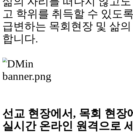
삶의 자리를 떠나지 않고도
브
약
고 학위를 취득할 수 있도
국
주
급변하는 목회현장 및 삶의
소
야
합니다.
우
즐
성
비
아
탑-
프
릴
리
지
구
입
선교 현장에서, 목회 현장
발
기
실시간 온라인 원격으로 세미
부
전