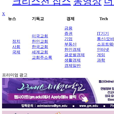
크리스천 잡스
동영상
더
X
뉴스
기독교
경제
Tech
금융
증권
IT기기
미국교회
기업
통신/모
정치
한인교회
부동산
소프트웨
사회
한국교회
한인경제
인터넷
국제
세계교회
글로벌경제
게임
교회주소록
생활경제
과학
경제일반
프리미엄 광고