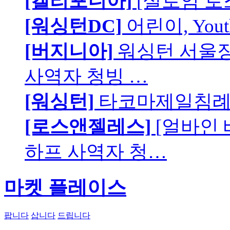
[캘리포니아]
[실로암 로
[워싱턴DC]
어린이, You
[버지니아]
워싱턴 서울장로
사역자 청빙 …
[워싱턴]
타코마제일침례교
[로스앤젤레스]
[얼바인
하프 사역자 청…
마켓 플레이스
팝니다
삽니다
드립니다