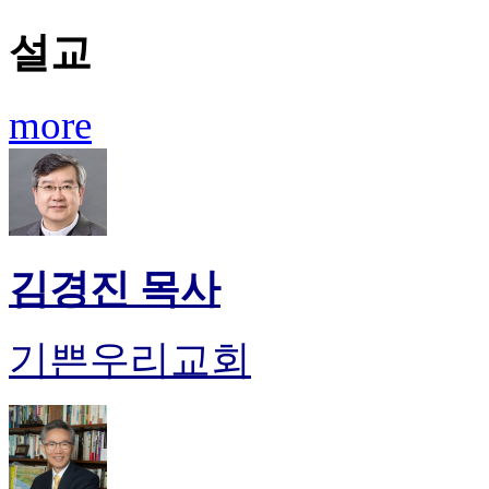
진
약
설교
국
미
국
more
24
시
간
대
출
김경진 목사
기쁜우리교회