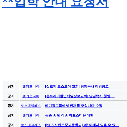
**입학 안내 요청서
무
료
만
남
어
플
시
알
리
스
후
기
가
평
발
공지
캘리포니아
[실로암 로스모어 교회] 담임목사 청빙광고
기
부
공지
캘리포니아
[몬트레어한인제일장로교회] 담임목사 청빙 …
진
공지
로스앤젤레스
메디컬그룹에서 인재를 모십니다-수정
약
비
공지
캘리포니아
공증 ★ 번역 ★ 아포스티유 대행
아
공지
로스앤젤레스
[NCA 사립초중고등학교] 아! 이래서 믿을 수 있…
탑-