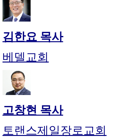
김한요 목사
베델교회
고창현 목사
토랜스제일장로교회