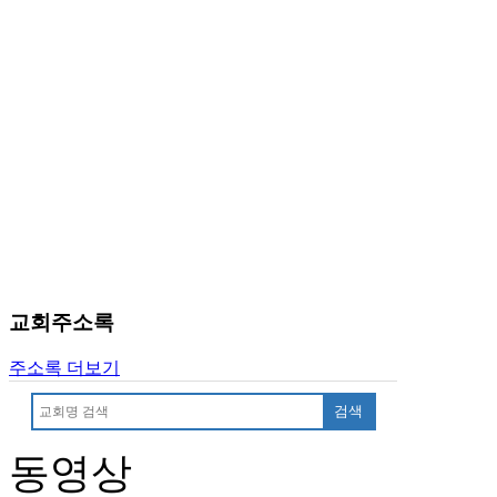
진
후
기
대
출
후
기
비
아
센
터
웹
토
교회주소록
끼
미
주소록 더보기
프
진
검색
후
기
동영상
미
프