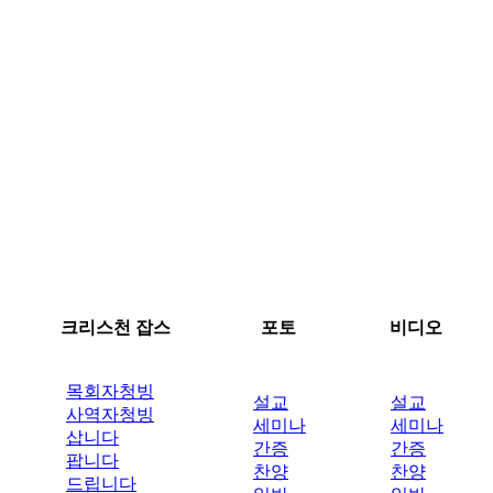
크리스천 잡스
포토
비디오
목회자청빙
설교
설교
사역자청빙
세미나
세미나
삽니다
간증
간증
팝니다
찬양
찬양
드립니다