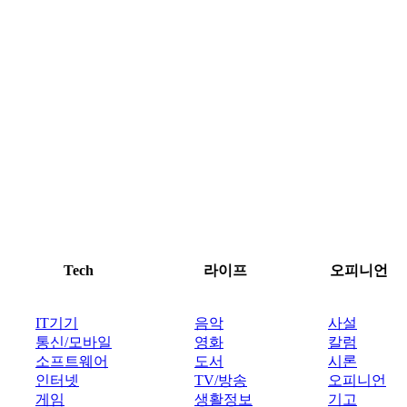
Tech
라이프
오피니언
IT기기
음악
사설
통신/모바일
영화
칼럼
소프트웨어
도서
시론
인터넷
TV/방송
오피니언
게임
생활정보
기고