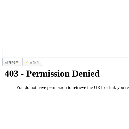
료
약
임
심
중
절
코
리
아
e
뉴
전체목록
글쓰기
스
신
규
노
제
휴
사
이
트
무
료