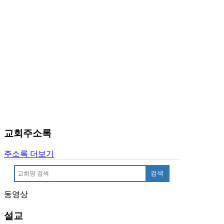
만
남
어
플
시
알
리
스
후
기
가
평
교회주소록
발
기
주소록 더보기
부
진
검색
약
비
동영상
아
탑-
설교
시