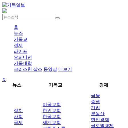
홈
뉴스
기독교
경제
라이프
오피니언
기독대학
크리스천 잡스
동영상
더보기
X
뉴스
기독교
경제
금융
증권
미국교회
기업
정치
한인교회
부동산
사회
한국교회
한인경제
국제
세계교회
글로벌경제