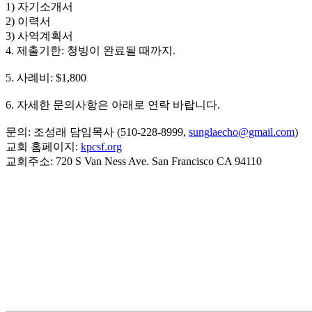
1) 자기소개서
국
2) 이력서
주
3) 사역계획서
소
4. 제출기한: 청빙이 완료될 때까지.
야
우
5. 사례비: $1,800
즐
성
6. 자세한 문의사항은 아래로 연락 바랍니다.
비
아
문의: 조성래 담임목사 (510-228-8999,
sunglaecho@gmail.com
)
탑-
교회 홈페이지:
kpcsf.org
프
교회주소: 720 S Van Ness Ave. San Francisco CA 94110
릴
리
지
구
입
발
기
부
전
치