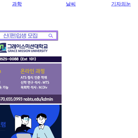
과학
날씨
기자의눈