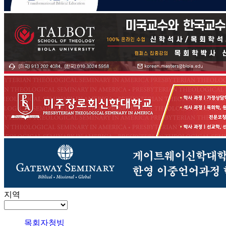
지역
목회자청빙