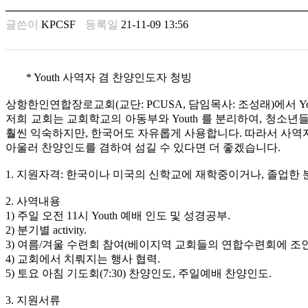
남
찾
글쓴이
KPCSF
등록일
21-11-09 13:56
기
은
꼴
링
* Youth 사역자 겸 찬양인도자 청빙
크
밍
상항한인연합장로교회(교단: PCUSA, 담임목사: 조성래)에서 Y
키
저희 교회는 교회학교의 아동부와 Youth 를 분리하여, 청소년
넷
훨씬 익숙하지만, 한국어도 자유롭게 사용합니다. 따라서 사역
주
아울러 찬양인도를 겸하여 섬길 수 있다면 더 좋겠습니다.
소
minky
1. 지원자격: 한국이나 미국의 신학교에 재학중이거나, 졸업한 
합
체
2. 사역내용
출
1) 주일 오전 11시 Youth 예배 인도 및 성경공부.
장
2) 분기별 activity.
안
3) 여름/겨울 수련회 참여(베이지역 교회들의 연합수련회에 조
마
4) 교회에서 치뤄지는 행사 협력.
러
5) 토요 아침 기도회(7:30) 찬양인도, 주일예배 찬양인도.
브
3. 지원서류
약