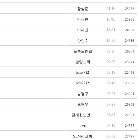
황삼준
01-16
25062
이세연
11-01
25956
이세연
10-31
24650
안현수
10-20
24816
토론토벧엘
09-28
28983
밀알교회
09-09
23671
lcm7712
08-18
22466
lcm7712
08-17
23306
송평구
08-04
24291
오형우
07-27
26959
칠레한인연…
07-25
27653
cwc
07-10
24587
SEM선교회
06-02
27427