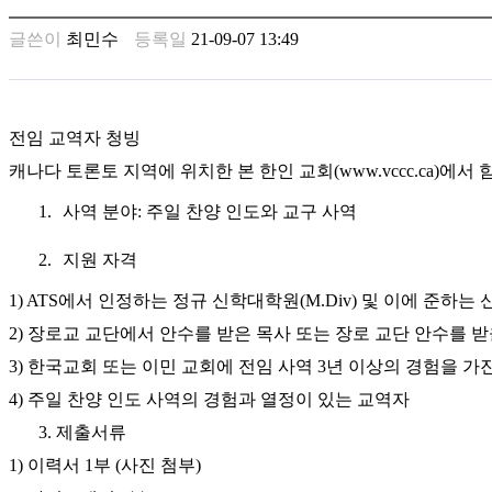
남
찾
글쓴이
최민수
등록일
21-09-07 13:49
기
은
꼴
링
전임 교역자 청빙
크
밍
캐나다 토론토 지역에 위치한 본 한인 교회
(www.vccc.ca)
에서 
키
넷
1.
사역 분야
:
주일 찬양 인도와 교구 사역
주
소
2.
지원 자격
minky
합
1) ATS
에서 인정하는 정규 신학대학원
(M.Div)
및 이에 준하는
체
2)
장로교 교단에서 안수를 받은 목사 또는 장로 교단 안수를 받
출
3)
한국교회 또는 이민 교회에 전임 사역
3
년 이상의 경험을 가
장
안
4)
주일 찬양 인도 사역의 경험과 열정이 있는 교역자
마
3.
제출서류
러
브
1)
이력서
1
부
(
사진 첨부
)
약