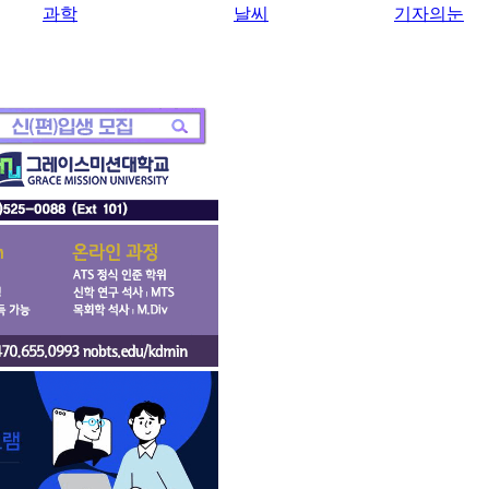
과학
날씨
기자의눈