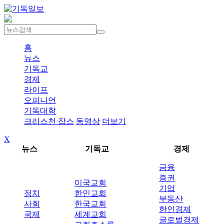
홈
뉴스
기독교
경제
라이프
오피니언
기독대학
크리스천 잡스
동영상
더보기
X
뉴스
기독교
경제
금융
증권
미국교회
기업
정치
한인교회
부동산
사회
한국교회
한인경제
국제
세계교회
글로벌경제