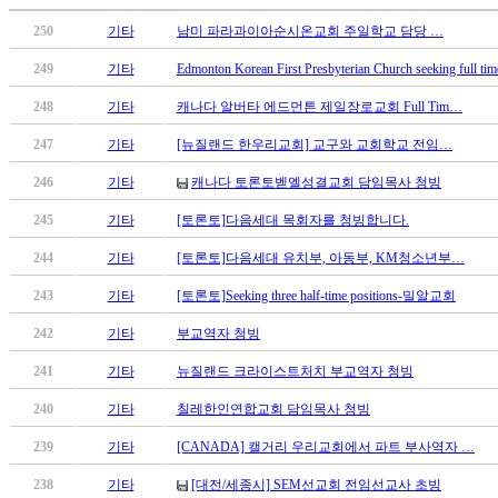
료
약
250
기타
남미 파라과이아순시온교회 주일학교 담당 …
임
249
기타
Edmonton Korean First Presbyterian Church seeking full ti
심
중
248
기타
캐나다 알버타 에드먼튼 제일장로교회 Full Tim…
절
코
247
기타
[뉴질랜드 한우리교회] 교구와 교회학교 전임…
리
246
기타
캐나다 토론토벧엘성결교회 담임목사 청빙
아
e
245
기타
[토론토]다음세대 목회자를 청빙합니다.
뉴
스
244
기타
[토론토]다음세대 유치부, 아동부, KM청소년부…
신
243
기타
[토론토]Seeking three half-time positions-밀알교회
규
노
242
기타
부교역자 청빙
제
241
기타
뉴질랜드 크라이스트처치 부교역자 청빙
휴
사
240
기타
칠레한인연합교회 담임목사 청빙
이
트
239
기타
[CANADA] 캘거리 우리교회에서 파트 부사역자 …
무
238
기타
[대전/세종시] SEM선교회 전임선교사 초빙
료