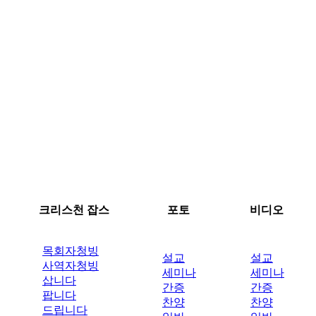
크리스천 잡스
포토
비디오
목회자청빙
설교
설교
사역자청빙
세미나
세미나
삽니다
간증
간증
팝니다
찬양
찬양
드립니다