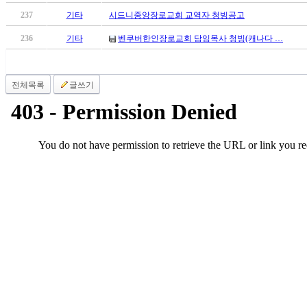
만
237
기타
시드니중앙장로교회 교역자 청빙공고
남
236
기타
벤쿠버한인장로교회 담임목사 청빙(캐나다 …
어
플
시
알
전체목록
글쓰기
리
스
후
기
가
평
발
기
부
진
약
비
아
탑-
시