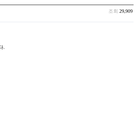
조회
29,909
다
.