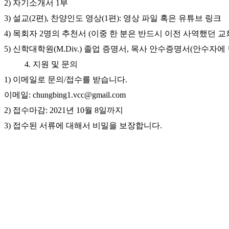
2)
자기소개서
1
부
국
주
3)
설교
(2
편
),
찬양인도 영상
(1
편
):
영상 파일 혹은 유튜브 링크
소
4)
목회자
2
명의 추천서
(
이중 한 분은 반드시 이전 사역했던 
야
5)
신학대학원
(M.Div.)
졸업 증명서
,
목사 안수증명서
(
안수자에
우
즐
4.
지원 및 문의
성
1)
이메일로 문의
/
접수를 받습니다
.
비
아
이메일
: chungbing1.vcc@gmail.com
탑-
2)
접수마감
: 2021
년
10
월
8
일까지
프
릴
3)
접수된 서류에 대해서 비밀을 보장합니다
.
리
지
구
입
발
기
부
전
치