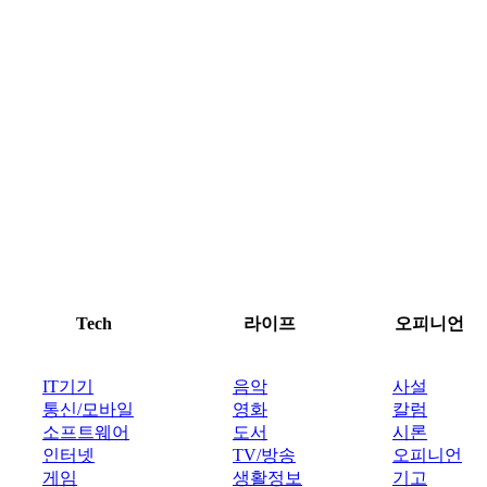
Tech
라이프
오피니언
IT기기
음악
사설
통신/모바일
영화
칼럼
소프트웨어
도서
시론
인터넷
TV/방송
오피니언
게임
생활정보
기고