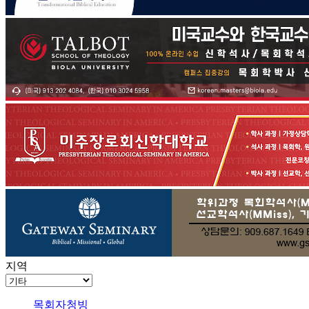
지역
목회자청빙