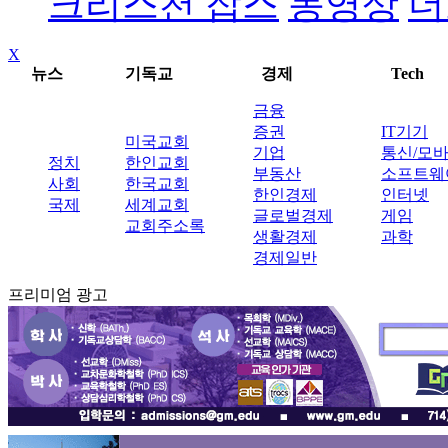
크리스천 잡스
동영상
더
X
뉴스
기독교
경제
Tech
금융
증권
IT기기
미국교회
기업
통신/모
정치
한인교회
부동산
소프트웨
사회
한국교회
한인경제
인터넷
국제
세계교회
글로벌경제
게임
교회주소록
생활경제
과학
경제일반
프리미엄 광고