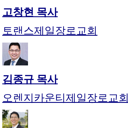
고창현 목사
토랜스제일장로교회
김종규 목사
오렌지카운티제일장로교