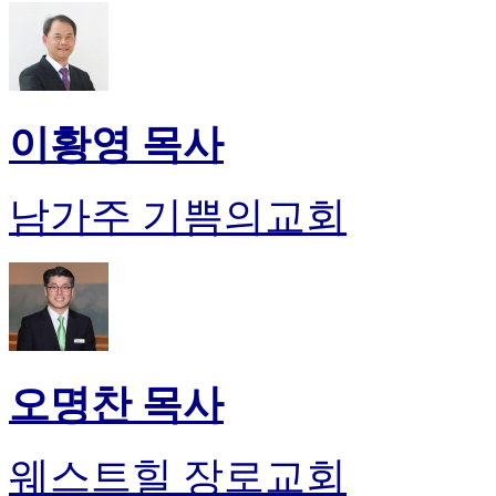
이황영 목사
남가주 기쁨의교회
오명찬 목사
웨스트힐 장로교회