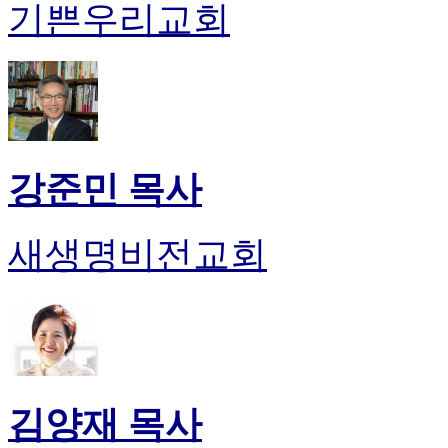
기쁜우리교회
시
알
리
스
구
입
돔
클
강준민 목사
럽
DOMCLUB
실
새생명비전교회
시
간
무
료
채
팅
돔
클
김양재 목사
럽
DOMCLUB.top