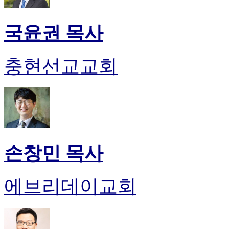
국윤권 목사
충현선교교회
손창민 목사
에브리데이교회