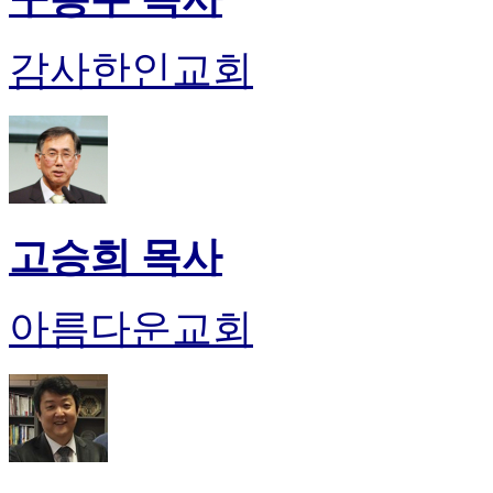
진
후
감사한인교회
기
대
출
후
기
비
아
센
고승희 목사
터
웹
토
아름다운교회
끼
미
프
진
후
기
미
프