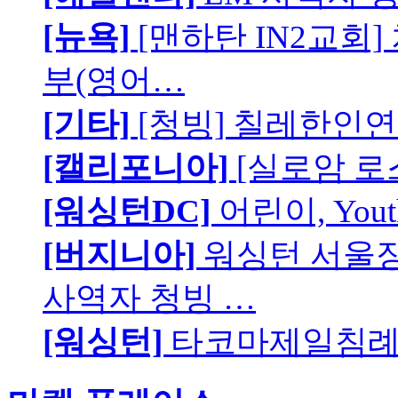
[뉴욕]
[맨하탄 IN2교회
부(영어…
[기타]
[청빙] 칠레한인연
[캘리포니아]
[실로암 로
[워싱턴DC]
어린이, You
[버지니아]
워싱턴 서울장로
사역자 청빙 …
[워싱턴]
타코마제일침례교