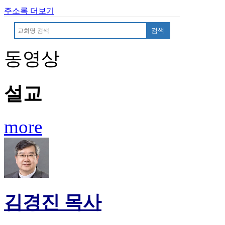
무
주소록 더보기
료
만
검색
남
어
동영상
플
시
알
리
설교
스
후
기
more
가
평
발
기
부
진
약
김경진 목사
비
아
탑-