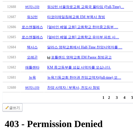
브
약
12688
버지니아
워싱턴 서울장로교회 교육국 풀타임 (Full-Time)…
국
12687
워싱턴
타코마제일침례교회 EM 부목사 청빙
주
소
12686
로스앤젤레스
[얼바인 베델 교회] 교회학교 한어중고등부 …
야
우
12685
로스앤젤레스
[얼바인 베델 교회] 교회학교 유아부 파트 사…
즐
12684
텍사스
달라스 영락교회에서 Half-Time 찬양사역자를 …
성
비
12683
오레곤
포틀랜드 영락교회 EM Pastor 청빙공고
아
12682
애틀랜타
KM 중고등부를 섬길 사역자를 모십니다.
탑-
프
12681
뉴욕
뉴욕기둥교회 한어권 전임교역자(full-time) 모…
릴
리
12680
버지니아
찬양 사역자 / 부목사, 전도사 청빙
지
1
2
3
4
구
입
글쓰기
발
기
부
전