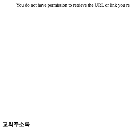
치
료
약
임
심
중
절
코
리
아
e
뉴
스
신
규
노
제
휴
사
이
교회주소록
트