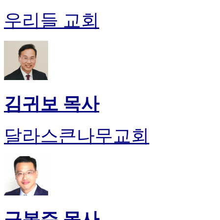
유
머
우리들 교회
판
북
토
끼
최
신
토
렌
김귀보 목사
트
사
이
달라스큰나무교회
트
순
위
비
아
후
기
미
구봉주 목사
프