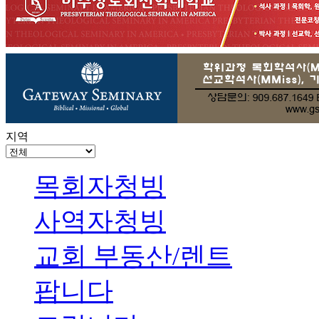
지역
목회자청빙
사역자청빙
교회 부동산/렌트
팝니다