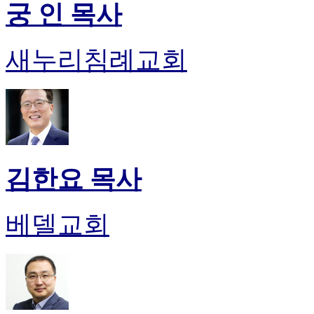
궁 인 목사
진
약
국
새누리침례교회
미
국
24
시
간
대
출
김한요 목사
베델교회