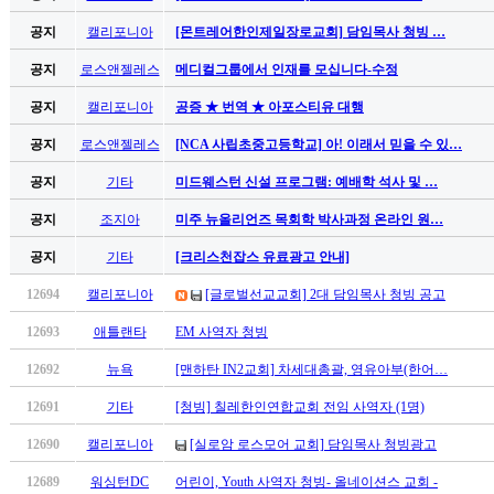
만
공지
캘리포니아
[몬트레어한인제일장로교회] 담임목사 청빙 …
남
찾
공지
로스앤젤레스
메디컬그룹에서 인재를 모십니다-수정
기
은
공지
캘리포니아
공증 ★ 번역 ★ 아포스티유 대행
꼴
공지
로스앤젤레스
[NCA 사립초중고등학교] 아! 이래서 믿을 수 있…
링
크
공지
기타
미드웨스턴 신설 프로그램: 예배학 석사 및 …
밍
키
공지
조지아
미주 뉴올리언즈 목회학 박사과정 온라인 원…
넷
공지
기타
[크리스천잡스 유료광고 안내]
주
소
12694
캘리포니아
[글로벌선교교회] 2대 담임목사 청빙 공고
minky
합
12693
애틀랜타
EM 사역자 청빙
체
12692
뉴욕
[맨하탄 IN2교회] 차세대총괄, 영유아부(한어…
출
장
12691
기타
[청빙] 칠레한인연합교회 전임 사역자 (1명)
안
12690
캘리포니아
[실로암 로스모어 교회] 담임목사 청빙광고
마
러
12689
워싱턴DC
어린이, Youth 사역자 청빙- 올네이션스 교회 -