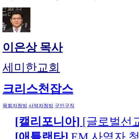
이은상 목사
세미한교회
크리스천잡스
목회자청빙
사역자청빙
구인구직
[캘리포니아]
[글로벌선교
[애틀랜타]
EM 사역자 