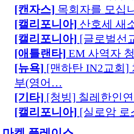
[캔자스]
목회자를 모십니
[캘리포니아]
산호세 새
[캘리포니아]
[글로벌선교
[애틀랜타]
EM 사역자 
[뉴욕]
[맨하탄 IN2교회
부(영어…
[기타]
[청빙] 칠레한인연
[캘리포니아]
[실로암 로
마켓 플레이스