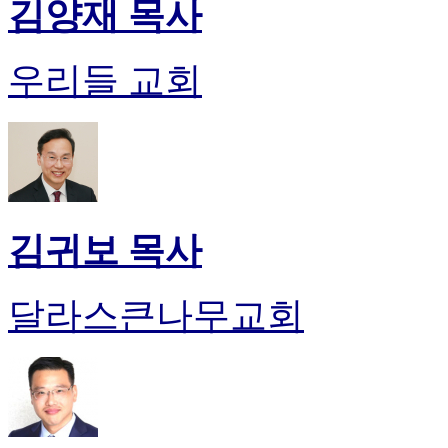
김양재 목사
럽
DOMCLUB.top
유
우리들 교회
머
판
북
토
끼
최
신
토
김귀보 목사
렌
트
사
달라스큰나무교회
이
트
순
위
비
아
후