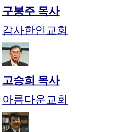
기
구봉주 목사
미
프
진
감사한인교회
후
기
대
출
후
기
비
아
고승희 목사
센
터
웹
아름다운교회
토
끼
미
프
진
후