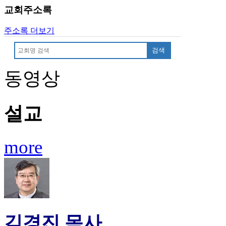
이
교회주소록
트
무
주소록 더보기
료
만
검색
남
어
동영상
플
시
알
설교
리
스
후
more
기
가
평
발
기
부
진
김경진 목사
약