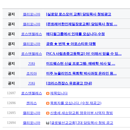
가
평
공지
캘리포니아
[실로암 로스모어 교회] 담임목사 청빙광고
만
공지
캘리포니아
[몬트레어한인제일장로교회] 담임목사 청빙 …
남
찾
공지
로스앤젤레스
메디컬그룹에서 인재를 모십니다-수정
기
은
공지
캘리포니아
공증 ★ 번역 ★ 아포스티유 대행
꼴
공지
로스앤젤레스
[NCA 사립초중고등학교] 아! 이래서 믿을 수 있…
링
크
공지
기타
미드웨스턴 신설 프로그램: 예배학 석사 및 …
밍
키
공지
조지아
미주 뉴올리언즈 목회학 박사과정 온라인 원…
넷
공지
기타
[크리스천잡스 유료광고 안내]
주
소
12697
로스앤젤레스
제목입니다
minky
합
12696
캔자스
목회자를 모십니다. (수정 재공고)
체
12695
캘리포니아
산호세 새소망교회 영유아부 사역자 청빙
출
장
12694
캘리포니아
[글로벌선교교회] 2대 담임목사 청빙 공고
안