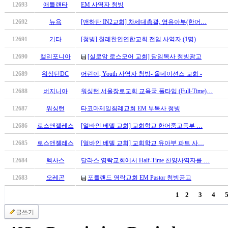
12693
애틀랜타
EM 사역자 청빙
마
러
12692
뉴욕
[맨하탄 IN2교회] 차세대총괄, 영유아부(한어…
브
약
12691
기타
[청빙] 칠레한인연합교회 전임 사역자 (1명)
국
12690
캘리포니아
[실로암 로스모어 교회] 담임목사 청빙광고
주
소
12689
워싱턴DC
어린이, Youth 사역자 청빙- 올네이션스 교회 -
야
우
12688
버지니아
워싱턴 서울장로교회 교육국 풀타임 (Full-Time)…
즐
12687
워싱턴
타코마제일침례교회 EM 부목사 청빙
성
비
12686
로스앤젤레스
[얼바인 베델 교회] 교회학교 한어중고등부 …
아
12685
로스앤젤레스
[얼바인 베델 교회] 교회학교 유아부 파트 사…
탑-
프
12684
텍사스
달라스 영락교회에서 Half-Time 찬양사역자를 …
릴
리
12683
오레곤
포틀랜드 영락교회 EM Pastor 청빙공고
지
1
2
3
4
구
입
글쓰기
발