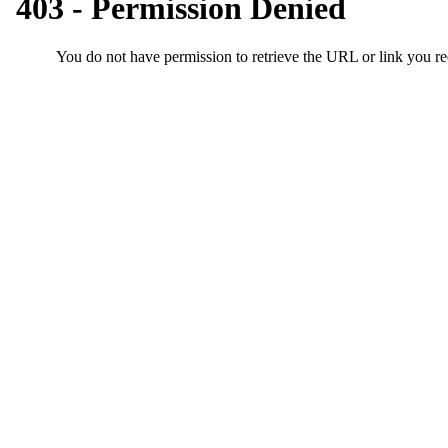
기
부
전
치
료
약
임
심
중
절
코
리
아
e
뉴
스
신
규
노
제
휴
사