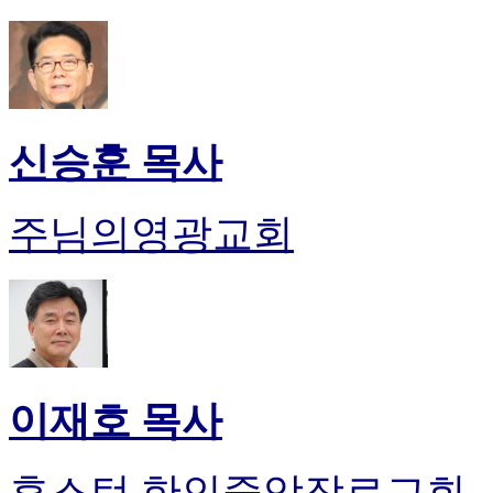
신승훈 목사
주님의영광교회
이재호 목사
휴스턴 한인중앙장로교회