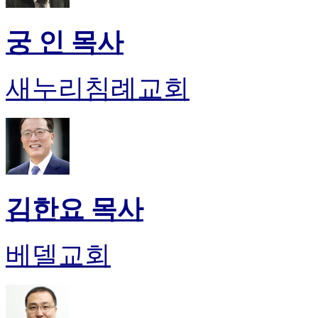
기
미
프
궁 인 목사
진
약
국
새누리침례교회
미
국
24
시
간
대
출
김한요 목사
베델교회