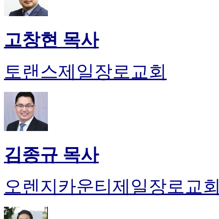
고창현 목사
토랜스제일장로교회
김종규 목사
오렌지카운티제일장로교