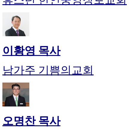
이황영 목사
남가주 기쁨의교회
오명찬 목사