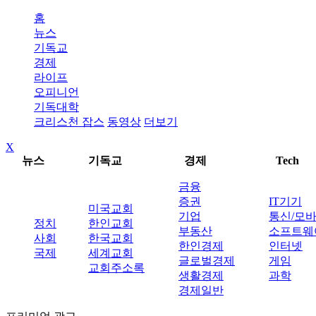
홈
뉴스
기독교
경제
라이프
오피니언
기독대학
크리스천 잡스
동영상
더보기
X
뉴스
기독교
경제
Tech
금융
증권
IT기기
미국교회
기업
통신/모
정치
한인교회
부동산
소프트웨
사회
한국교회
한인경제
인터넷
국제
세계교회
글로벌경제
게임
교회주소록
생활경제
과학
경제일반