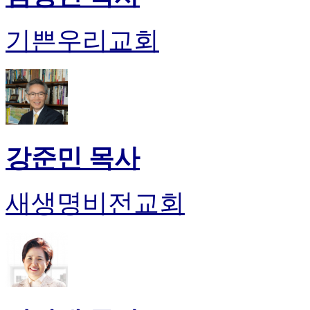
비
아
기쁜우리교회
탑-
시
알
리
스
구
입
돔
강준민 목사
클
럽
DOMCLUB
실
새생명비전교회
시
간
무
료
채
팅
돔
클