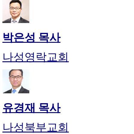
박은성 목사
나성영락교회
유경재 목사
나성북부교회