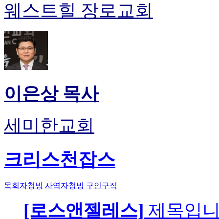
웨스트힐 장로교회
이은상 목사
세미한교회
크리스천잡스
목회자청빙
사역자청빙
구인구직
[로스앤젤레스]
제목입