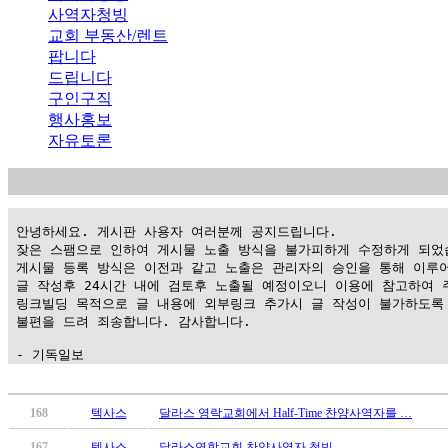
사역자청빙
교회 부동산/렌트
팝니다
드립니다
구인구직
행사홍보
자유토론
 안녕하세요. 게시판 사용자 여러분께 공지드립니다.

 잦은 스팸으로 인하여 게시물 노출 방식을 불가피하게 수정하게 되었습
 게시물 등록 방식은 이전과 같고 노출은 관리자의 승인을 통해 이루어
 글 작성후 24시간 내에 검토후 노출될 예정이오니 이용에 참고하여 주
 링크빌딩 목적으로 글 내용에 외부링크 추가시 글 작성이 불가하도록 
 불편을 드려 죄송합니다. 감사합니다.

 - 기독일보
가
평
168
텍사스
달라스 영락교회에서 Half-Time 찬양사역자를 …
만
167
텍사스
달라스연합교회 찬양사역자 청빙