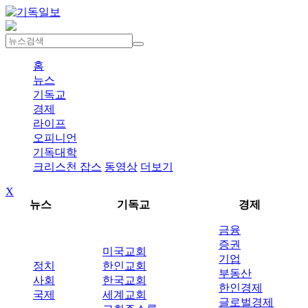
홈
뉴스
기독교
경제
라이프
오피니언
기독대학
크리스천 잡스
동영상
더보기
X
뉴스
기독교
경제
금융
증권
미국교회
기업
정치
한인교회
부동산
사회
한국교회
한인경제
국제
세계교회
글로벌경제