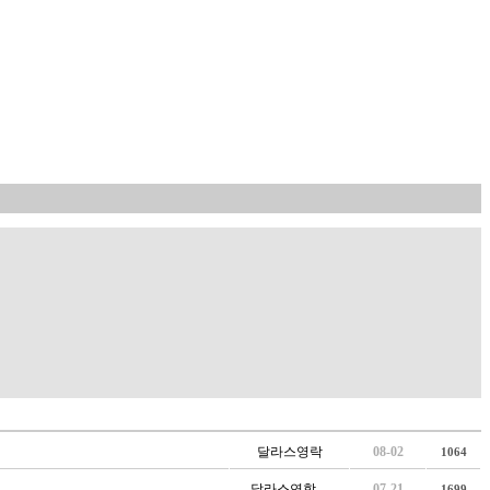
달라스영락
08-02
1064
달라스연합…
07-21
1699