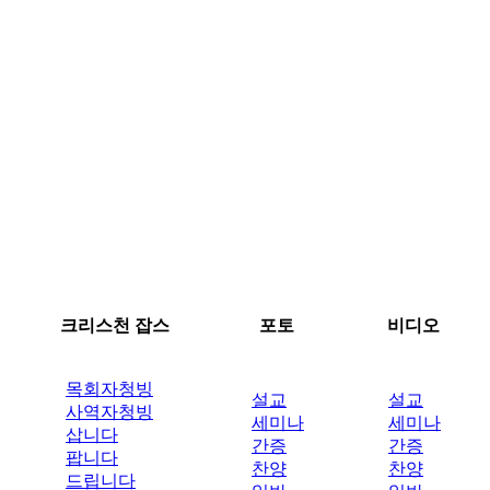
크리스천 잡스
포토
비디오
목회자청빙
설교
설교
사역자청빙
세미나
세미나
삽니다
간증
간증
팝니다
찬양
찬양
드립니다