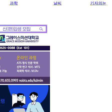
과학
날씨
기자의눈