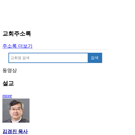
료
약
임
심
중
교회주소록
절
코
리
주소록 더보기
아
검색
e
뉴
스
동영상
신
설교
규
노
more
제
휴
사
이
트
무
김경진 목사
료