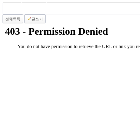
국
주
소
전체목록
글쓰기
야
우
즐
성
비
아
탑-
프
릴
리
지
구
입
발
기
부
전
치