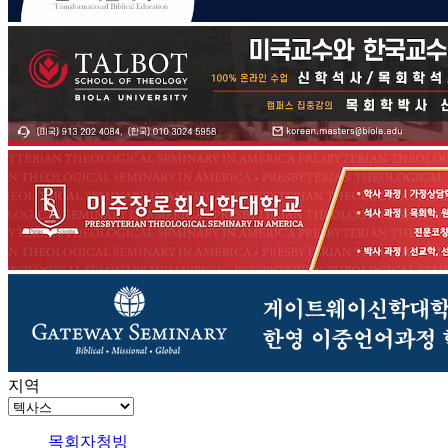
지역
목회자청빙