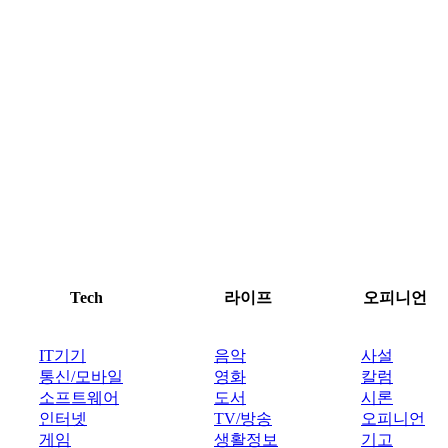
Tech
라이프
오피니언
IT기기
음악
사설
통신/모바일
영화
칼럼
소프트웨어
도서
시론
인터넷
TV/방송
오피니언
게임
생활정보
기고