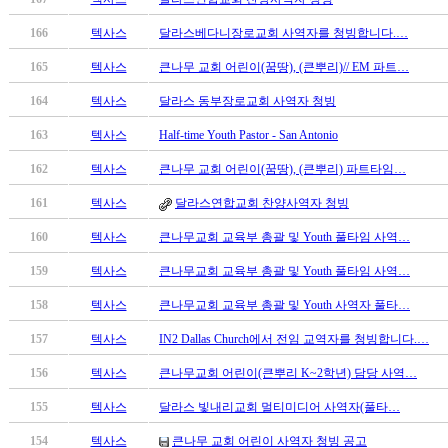
남
찾
166
텍사스
달라스베다니장로교회 사역자를 청빙합니다.…
기
은
165
텍사스
큰나무 교회 어린이(꿈땅), (큰뿌리)// EM 파트…
꼴
164
텍사스
달라스 동부장로교회 사역자 청빙
링
크
163
텍사스
Half-time Youth Pastor - San Antonio
밍
키
162
텍사스
큰나무 교회 어린이(꿈땅), (큰뿌리) 파트타임…
넷
161
텍사스
달라스연합교회 찬양사역자 청빙
주
소
160
텍사스
큰나무교회 교육부 총괄 및 Youth 풀타임 사역…
minky
합
159
텍사스
큰나무교회 교육부 총괄 및 Youth 풀타임 사역…
체
158
텍사스
큰나무교회 교육부 총괄 및 Youth 사역자 풀타…
출
장
157
텍사스
IN2 Dallas Church에서 전임 교역자를 청빙합니다.…
안
156
텍사스
큰나무교회 어린이(큰뿌리 K~2학년) 담당 사역…
마
러
155
텍사스
달라스 빛내리교회 멀티미디어 사역자(풀타…
브
약
154
텍사스
큰나무 교회 어린이 사역자 청빙 공고