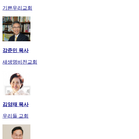
만
기쁜우리교회
남
어
플
시
알
리
강준민 목사
스
후
새생명비전교회
기
가
평
발
기
부
진
김양재 목사
약
우리들 교회
비
아
탑-
시