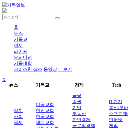
홈
뉴스
기독교
경제
라이프
오피니언
기독대학
크리스천 잡스
동영상
더보기
X
뉴스
기독교
경제
Tech
금융
증권
IT기기
미국교회
기업
통신/모
정치
한인교회
부동산
소프트웨
사회
한국교회
한인경제
인터넷
국제
세계교회
글로벌경제
게임