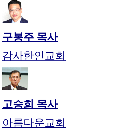
판
북
토
끼
최
구봉주 목사
신
토
렌
감사한인교회
트
사
이
트
순
위
비
아
고승희 목사
후
기
미
프
아름다운교회
진