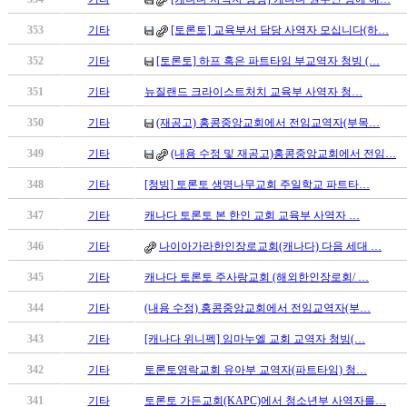
남
찾
353
기타
[토론토] 교육부서 담당 사역자 모십니다(하…
기
은
352
기타
[토론토] 하프 혹은 파트타임 부교역자 청빙 (…
꼴
351
기타
뉴질랜드 크라이스트처치 교육부 사역자 청…
링
크
350
기타
(재공고) 홍콩중앙교회에서 전임교역자(부목…
밍
키
349
기타
(내용 수정 및 재공고)홍콩중앙교회에서 전임…
넷
348
기타
[청빙] 토론토 생명나무교회 주일학교 파트타…
주
소
347
기타
캐나다 토론토 본 한인 교회 교육부 사역자 …
minky
합
346
기타
나이아가라한인장로교회(캐나다) 다음 세대 …
체
345
기타
캐나다 토론토 주사랑교회 (해외한인장로회/ …
출
장
344
기타
(내용 수정) 홍콩중앙교회에서 전임교역자(부…
안
343
기타
[캐나다 위니펙] 임마누엘 교회 교역자 청빙(…
마
러
342
기타
토론토영락교회 유아부 교역자(파트타임) 청…
브
약
341
기타
토론토 가든교회(KAPC)에서 청소년부 사역자를…