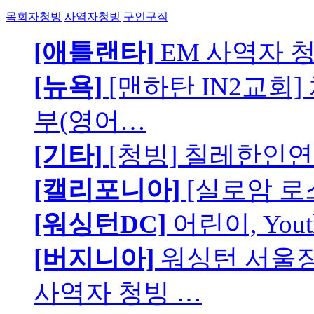
목회자청빙
사역자청빙
구인구직
[애틀랜타]
EM 사역자 
[뉴욕]
[맨하탄 IN2교회
부(영어…
[기타]
[청빙] 칠레한인연
[캘리포니아]
[실로암 로
[워싱턴DC]
어린이, You
[버지니아]
워싱턴 서울장로
사역자 청빙 …