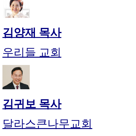
알
리
스
구
입
김양재 목사
돔
클
럽
우리들 교회
DOMCLUB
실
시
간
무
료
채
팅
김귀보 목사
돔
클
럽
달라스큰나무교회
DOMCLUB.top
유
머