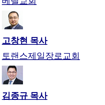
베델교회
약
국
미
국
24
시
간
대
고창현 목사
출
토랜스제일장로교회
김종규 목사