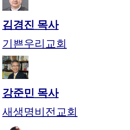
만
남
어
김경진 목사
플
시
알
기쁜우리교회
리
스
후
기
가
평
발
기
강준민 목사
부
진
약
새생명비전교회
비
아
탑-
시