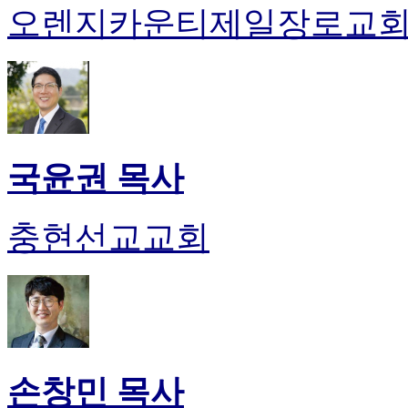
오렌지카운티제일장로교
국윤권 목사
충현선교교회
손창민 목사