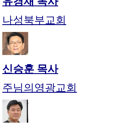
유경재 목사
나성북부교회
신승훈 목사
주님의영광교회