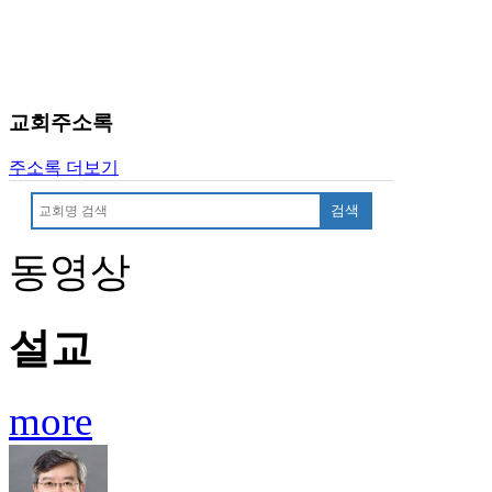
료
약
임
심
중
교회주소록
절
코
리
주소록 더보기
아
검색
e
뉴
스
동영상
신
규
노
설교
제
휴
사
more
이
트
무
료