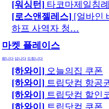
[워싱턴]
타코마제일침례교
[로스앤젤레스]
[얼바인
하프 사역자 청…
마켓 플레이스
팝니다
삽니다
드립니다
[하와이]
오늘의집 쿠폰
[하와이]
트립닷컴 항공
[하와이]
트립닷컴 할인
[하와이]
트립닷컴 쿠폰