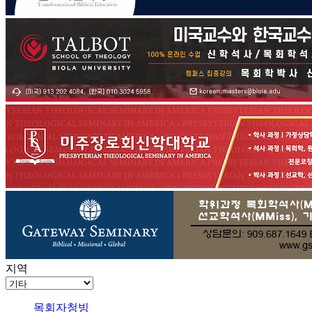
지역
목회자청빙