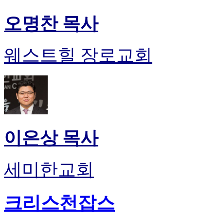
오명찬 목사
웨스트힐 장로교회
이은상 목사
세미한교회
크리스천잡스