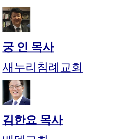
후
기
대
출
후
기
비
궁 인 목사
아
센
터
새누리침례교회
웹
토
끼
미
프
진
후
기
김한요 목사
미
프
진