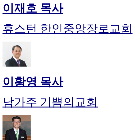
이재호 목사
휴스턴 한인중앙장로교회
이황영 목사
남가주 기쁨의교회