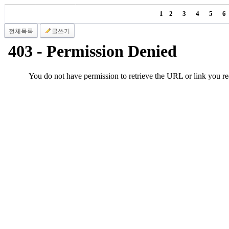
국
1
2
3
4
5
6
주
소
전체목록
글쓰기
야
우
즐
성
비
아
탑-
프
릴
리
지
구
입
발
기
부
전
치