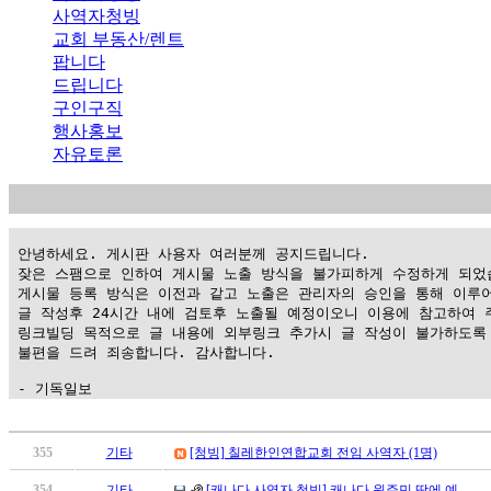
사역자청빙
교회 부동산/렌트
팝니다
드립니다
구인구직
행사홍보
자유토론
 안녕하세요. 게시판 사용자 여러분께 공지드립니다.

 잦은 스팸으로 인하여 게시물 노출 방식을 불가피하게 수정하게 되었습
 게시물 등록 방식은 이전과 같고 노출은 관리자의 승인을 통해 이루어
 글 작성후 24시간 내에 검토후 노출될 예정이오니 이용에 참고하여 주
 링크빌딩 목적으로 글 내용에 외부링크 추가시 글 작성이 불가하도록 
 불편을 드려 죄송합니다. 감사합니다.

 - 기독일보
가
평
355
기타
[청빙] 칠레한인연합교회 전임 사역자 (1명)
만
354
기타
[캐나다 사역자 청빙] 캐나다 원주민 땅에 예…